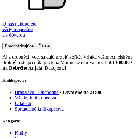
U nás nakupujete
vždy bezpečne
a s dôverou
Predchádzajúce
Ďalšie
Aj z drobných vecí sa dajú urobiť veľké. Vďaka vašim Anjelským
drobným ste pri nákupoch na Martinuse darovali už
1 501 609,00 €
na Dobrého Anjela
. Ďakujeme!
Kníhkupectvá
Bratislava - Obchodná
• Otvorené do 21:00
Všetky kníhkupectvá
Udalosti
Spriatelené kníhkupectvá
Kategórie
Knihy