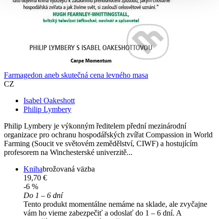
Farmagedon aneb skutečná cena levného masa
CZ
Isabel Oakeshott
Philip Lymbery
Philip Lymbery je výkonným ředitelem přední mezinárodní
organizace pro ochranu hospodářských zvířat Compassion in World
Farming (Soucit ve světovém zemědělství, CIWF) a hostujícím
profesorem na Winchesterské univerzitě...
Kniha
brožovaná väzba
19,70 €
-6 %
Do 1 – 6 dní
Tento produkt momentálne nemáme na sklade, ale zvyčajne
vám ho vieme zabezpečiť a odoslať do 1 – 6 dní. A