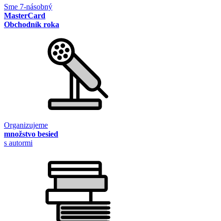
Sme 7-násobný
MasterCard
Obchodník roka
Organizujeme
množstvo besied
s autormi