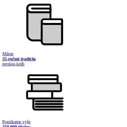
Máme
35-ročnú tradíciu
predaja kníh
Ponúkame vyše
250 000 titulov