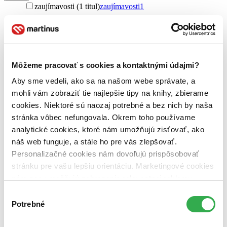
zaujímavosti (1 titul)
zaujímavosti
1
Vydavateľstvo
Carpe Momentum (1 titul)
Carpe Momentum
1
Väzba
brožovaná väzba (1 titul)
brožovaná väzba
1
Môžeme pracovať s cookies a kontaktnými údajmi?
Aby sme vedeli, ako sa na našom webe správate, a
Zúžiť výber
mohli vám zobraziť tie najlepšie tipy na knihy, zbierame
Zoradiť
cookies. Niektoré sú naozaj potrebné a bez nich by naša
stránka vôbec nefungovala. Okrem toho používame
analytické cookies, ktoré nám umožňujú zisťovať, ako
náš web funguje, a stále ho pre vás zlepšovať.
Bestsellery
Personalizačné cookies nám dovoľujú prispôsobovať
Top hodnotené
stránku pre vašu lepšiu orientáciu. Marketingové cookies
Novinky
nám zas umožňujú zobrazenie relevantnej reklamy.
Najdrahšie
Najlacnejšie
Niektoré údaje zdieľame aj s tretími stranami. Veľmi by
Výber
Najvyššia zľava
nám pomohlo, keby sme mohli používať všetky tieto
Potrebné
súhlasu
cookies. Ďakujeme!
Použité filtre