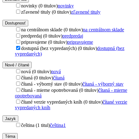
novinky (0 titulov)
novinky
zľavnené tituly (0 titulov)
zľavnené tituly
Dostupnosť
na centrálnom sklade (0 titulov)
na centrálnom sklade
predpredaj (0 titulov)
predpredaj
pripravujeme (0 titulov)
pripravujeme
dostupná (bez vypredaných) (0 titulov)
dostupná (bez
vypredaných)
Nové / čítané
nová (0 titulov)
nová
čítaná (0 titulov)
čítaná
čítaná - výborný stav (0 titulov)
čítaná - výborný stav
čítaná - mierne opotrebovaná (0 titulov)
čítaná - mierne
opotrebovaná
čítané verzie vypredaných kníh (0 titulov)
čítané verzie
vypredaných kníh
Jazyk
čeština (1 titul)
čeština
1
Téma