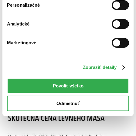
Zrušiť filtre
Personalizačné
dostupné
Analytické
Marketingové
Zobraziť detaily
Povoliť všetko
Odmietnuť