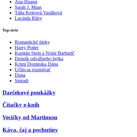
Ana Huang
Sarah J. Maas
Táňa Keleová Vasilková
Lucinda Riley
Top série
Romantické úteky
Harry Potter
Kapitán Stein a Notár Barbarič
Denník odvážneho bojka
Krimi Dominika Dána
Učím sa rozprávať
Duna
Smradi
Darčekové poukážky
Čítačky e-kníh
Vecičky od Martinusu
Káva, čaj a pochutiny