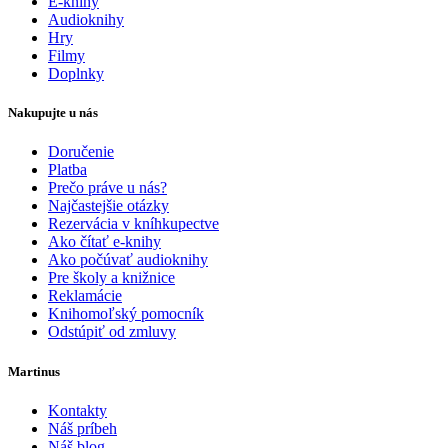
E-knihy
Audioknihy
Hry
Filmy
Doplnky
Nakupujte u nás
Doručenie
Platba
Prečo práve u nás?
Najčastejšie otázky
Rezervácia v kníhkupectve
Ako čítať e-knihy
Ako počúvať audioknihy
Pre školy a knižnice
Reklamácie
Knihomoľský pomocník
Odstúpiť od zmluvy
Martinus
Kontakty
Náš príbeh
Náš blog