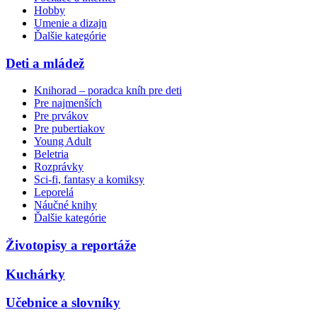
Hobby
Umenie a dizajn
Ďalšie kategórie
Deti a mládež
Knihorad – poradca kníh pre deti
Pre najmenších
Pre prvákov
Pre pubertiakov
Young Adult
Beletria
Rozprávky
Sci-fi, fantasy a komiksy
Leporelá
Náučné knihy
Ďalšie kategórie
Životopisy a reportáže
Kuchárky
Učebnice a slovníky