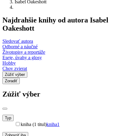
Isabel Oakeshott
Najdrahšie knihy od autora Isabel
Oakeshott
Sledovať autora
Odborné a náučné
Životopisy a reportáže
Eseje, úvahy a glosy
Hobby
Chov zvierat
Zúžiť výber
Zoradiť
Zúžiť výber
Typ
kniha (1 titul)
kniha
1
Zobraziť iba