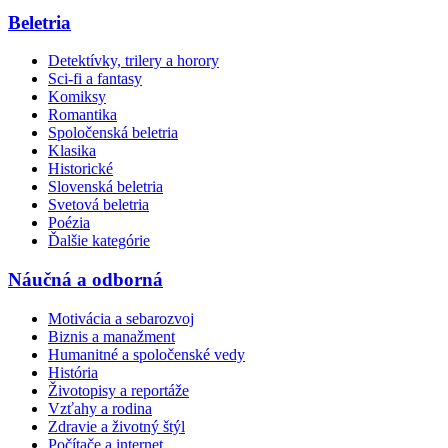
Beletria
Detektívky, trilery a horory
Sci-fi a fantasy
Komiksy
Romantika
Spoločenská beletria
Klasika
Historické
Slovenská beletria
Svetová beletria
Poézia
Ďalšie kategórie
Náučná a odborná
Motivácia a sebarozvoj
Biznis a manažment
Humanitné a spoločenské vedy
História
Životopisy a reportáže
Vzťahy a rodina
Zdravie a životný štýl
Počítače a internet