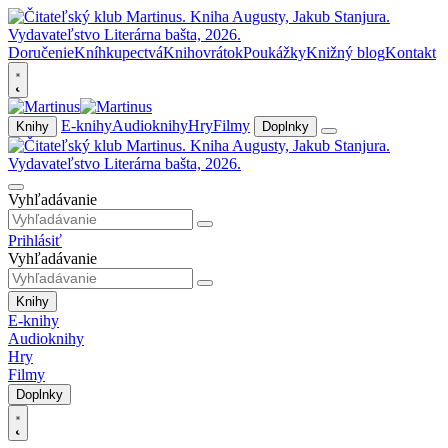
Doručenie
Kníhkupectvá
Knihovrátok
Poukážky
Knižný blog
Kontakt
E-knihy
Audioknihy
Hry
Filmy
Knihy
Doplnky
Vyhľadávanie
Prihlásiť
Vyhľadávanie
Knihy
E-knihy
Audioknihy
Hry
Filmy
Doplnky