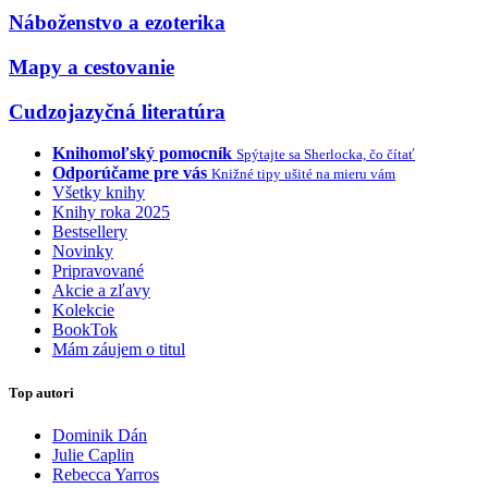
Náboženstvo a ezoterika
Mapy a cestovanie
Cudzojazyčná literatúra
Knihomoľský pomocník
Spýtajte sa Sherlocka, čo čítať
Odporúčame pre vás
Knižné tipy ušité na mieru vám
Všetky knihy
Knihy roka 2025
Bestsellery
Novinky
Pripravované
Akcie a zľavy
Kolekcie
BookTok
Mám záujem o titul
Top autori
Dominik Dán
Julie Caplin
Rebecca Yarros