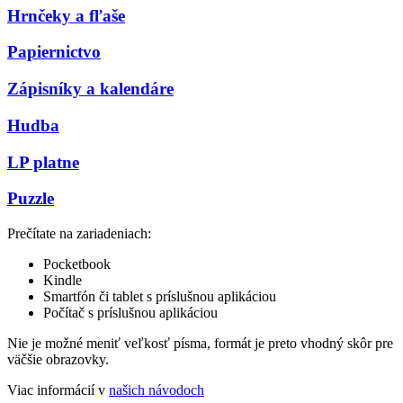
Hrnčeky a fľaše
Papiernictvo
Zápisníky a kalendáre
Hudba
LP platne
Puzzle
Prečítate na zariadeniach:
Pocketbook
Kindle
Smartfón či tablet s príslušnou aplikáciou
Počítač s príslušnou aplikáciou
Nie je možné meniť veľkosť písma, formát je preto vhodný skôr pre
väčšie obrazovky.
Viac informácií v
našich návodoch