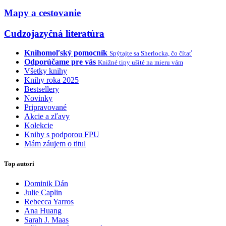
Mapy a cestovanie
Cudzojazyčná literatúra
Knihomoľský pomocník
Spýtajte sa Sherlocka, čo čítať
Odporúčame pre vás
Knižné tipy ušité na mieru vám
Všetky knihy
Knihy roka 2025
Bestsellery
Novinky
Pripravované
Akcie a zľavy
Kolekcie
Knihy s podporou FPU
Mám záujem o titul
Top autori
Dominik Dán
Julie Caplin
Rebecca Yarros
Ana Huang
Sarah J. Maas