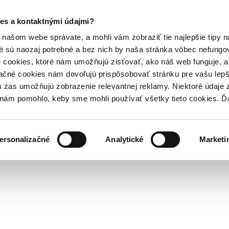
es a kontaktnými údajmi?
našom webe správate, a mohli vám zobraziť tie najlepšie tipy n
é sú naozaj potrebné a bez nich by naša stránka vôbec nefung
 cookies, ktoré nám umožňujú zisťovať, ako náš web funguje, a 
ačné cookies nám dovoľujú prispôsobovať stránku pre vašu lepši
zas umožňujú zobrazenie relevantnej reklamy. Niektoré údaje z
y nám pomohlo, keby sme mohli používať všetky tieto cookies. 
ersonalizačné
Analytické
Marketi