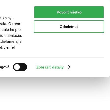
Povoliť všetko
a knihy,
ovala. Okrem
Odmietnuť
stále ho pre
u orientáciu.
dieľame aj s
Ďakujeme!
ngové
Zobraziť detaily