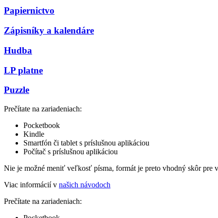
Papiernictvo
Zápisníky a kalendáre
Hudba
LP platne
Puzzle
Prečítate na zariadeniach:
Pocketbook
Kindle
Smartfón či tablet s príslušnou aplikáciou
Počítač s príslušnou aplikáciou
Nie je možné meniť veľkosť písma, formát je preto vhodný skôr pre 
Viac informácií v
našich návodoch
Prečítate na zariadeniach:
Pocketbook