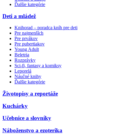
Ďalšie kategórie
Deti a mládež
Knihorad – poradca kníh pre deti
Pre najmenších
Pre prvákov
Pre pubertiakov
Young Adult
Beletria
Rozprávky
Sci-fi, fantasy a komiksy
Leporelá
Náučné knihy
Ďalšie kategórie
Životopisy a reportáže
Kuchárky
Učebnice a slovníky
Náboženstvo a ezoterika