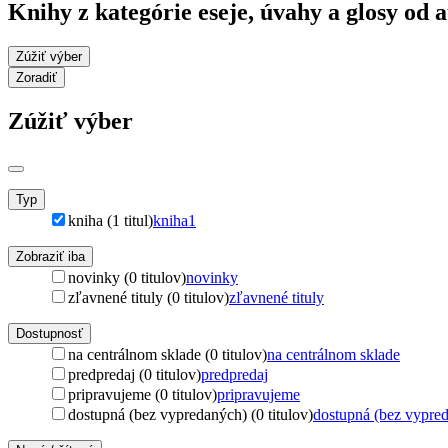
Knihy z kategórie eseje, úvahy a glosy od 
Zúžiť výber
Zoradiť
Zúžiť výber
Typ
kniha (1 titul)
kniha
1
Zobraziť iba
novinky (0 titulov)
novinky
zľavnené tituly (0 titulov)
zľavnené tituly
Dostupnosť
na centrálnom sklade (0 titulov)
na centrálnom sklade
predpredaj (0 titulov)
predpredaj
pripravujeme (0 titulov)
pripravujeme
dostupná (bez vypredaných) (0 titulov)
dostupná (bez vypre