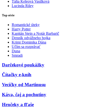
Táňa Keleová Vasilková
Lucinda Riley
Top série
Romantické úteky
Harry Potter
Kapitán Stein a Notár Barbarič
Denník odvážneho bojka
Krimi Dominika Dána
Učím sa rozprávať
Duna
Smradi
Darčekové poukážky
Čítačky e-kníh
Vecičky od Martinusu
Káva, čaj a pochutiny
Hrnčeky a fľaše