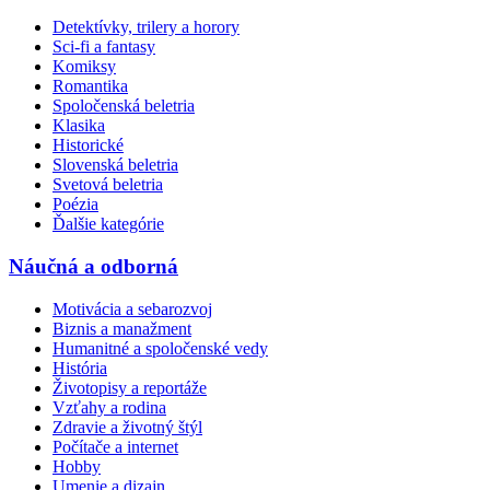
Detektívky, trilery a horory
Sci-fi a fantasy
Komiksy
Romantika
Spoločenská beletria
Klasika
Historické
Slovenská beletria
Svetová beletria
Poézia
Ďalšie kategórie
Náučná a odborná
Motivácia a sebarozvoj
Biznis a manažment
Humanitné a spoločenské vedy
História
Životopisy a reportáže
Vzťahy a rodina
Zdravie a životný štýl
Počítače a internet
Hobby
Umenie a dizajn