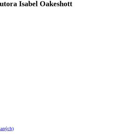
autora Isabel Oakeshott
daných)