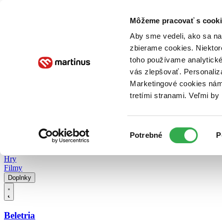
Doručenie
Kníhkupectvá
Knihovrátok
Poukážky
Knižný blog
Kontakt
Môžeme pracovať s cooki
Aby sme vedeli, ako sa na 
zbierame cookies. Niektor
E-knihy
Audioknihy
Hry
Filmy
Knihy
Doplnky
toho používame analytické
vás zlepšovať. Personaliz
Vyhľadávanie
Marketingové cookies nám 
tretími stranami. Veľmi b
Prihlásiť
Vyhľadávanie
Výber
Knihy
Potrebné
P
súhlasu
E-knihy
Audioknihy
Hry
Filmy
Doplnky
Beletria