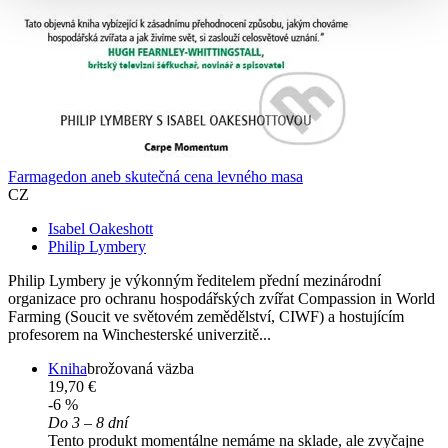
Farmagedon aneb skutečná cena levného masa
CZ
Isabel Oakeshott
Philip Lymbery
Philip Lymbery je výkonným ředitelem přední mezinárodní
organizace pro ochranu hospodářských zvířat Compassion in World
Farming (Soucit ve světovém zemědělství, CIWF) a hostujícím
profesorem na Winchesterské univerzitě...
Kniha
brožovaná väzba
19,70 €
-6 %
Do 3 – 8 dní
Tento produkt momentálne nemáme na sklade, ale zvyčajne