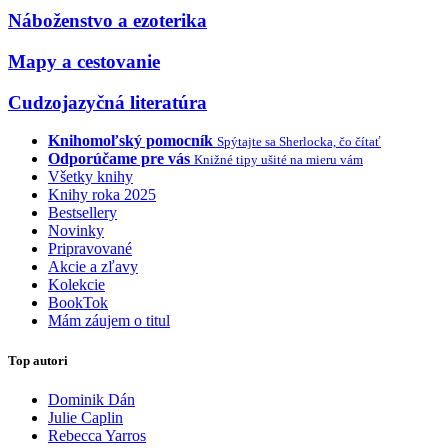
Náboženstvo a ezoterika
Mapy a cestovanie
Cudzojazyčná literatúra
Knihomoľský pomocník
Spýtajte sa Sherlocka, čo čítať
Odporúčame pre vás
Knižné tipy ušité na mieru vám
Všetky knihy
Knihy roka 2025
Bestsellery
Novinky
Pripravované
Akcie a zľavy
Kolekcie
BookTok
Mám záujem o titul
Top autori
Dominik Dán
Julie Caplin
Rebecca Yarros