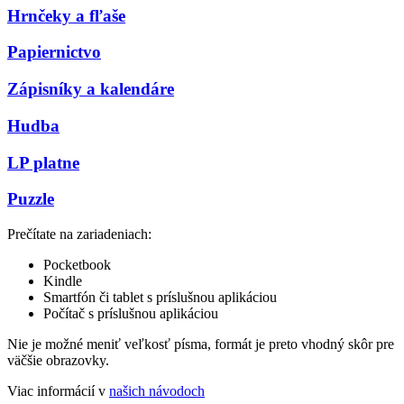
Hrnčeky a fľaše
Papiernictvo
Zápisníky a kalendáre
Hudba
LP platne
Puzzle
Prečítate na zariadeniach:
Pocketbook
Kindle
Smartfón či tablet s príslušnou aplikáciou
Počítač s príslušnou aplikáciou
Nie je možné meniť veľkosť písma, formát je preto vhodný skôr pre
väčšie obrazovky.
Viac informácií v
našich návodoch