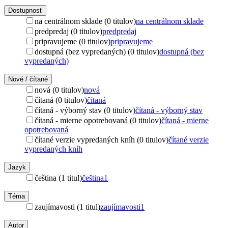
Dostupnosť
na centrálnom sklade (0 titulov)
na centrálnom sklade
predpredaj (0 titulov)
predpredaj
pripravujeme (0 titulov)
pripravujeme
dostupná (bez vypredaných) (0 titulov)
dostupná (bez
vypredaných)
Nové / čítané
nová (0 titulov)
nová
čítaná (0 titulov)
čítaná
čítaná - výborný stav (0 titulov)
čítaná - výborný stav
čítaná - mierne opotrebovaná (0 titulov)
čítaná - mierne
opotrebovaná
čítané verzie vypredaných kníh (0 titulov)
čítané verzie
vypredaných kníh
Jazyk
čeština (1 titul)
čeština
1
Téma
zaujímavosti (1 titul)
zaujímavosti
1
Autor