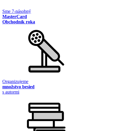
Sme 7-násobný
MasterCard
Obchodník roka
Organizujeme
množstvo besied
s autormi