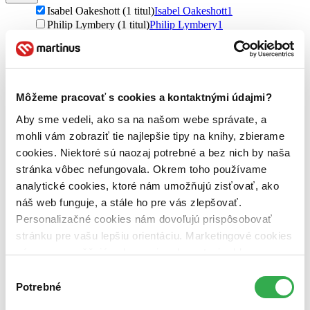
Isabel Oakeshott (1 titul)
Isabel Oakeshott
1
Philip Lymbery (1 titul)
Philip Lymbery
1
Vydavateľstvo
Carpe Momentum (1 titul)
Carpe Momentum
1
Väzba
Môžeme pracovať s cookies a kontaktnými údajmi?
brožovaná väzba (1 titul)
brožovaná väzba
1
Aby sme vedeli, ako sa na našom webe správate, a
Zúžiť výber
mohli vám zobraziť tie najlepšie tipy na knihy, zbierame
cookies. Niektoré sú naozaj potrebné a bez nich by naša
Zoradiť
stránka vôbec nefungovala. Okrem toho používame
analytické cookies, ktoré nám umožňujú zisťovať, ako
náš web funguje, a stále ho pre vás zlepšovať.
Personalizačné cookies nám dovoľujú prispôsobovať
Bestsellery
stránku pre vašu lepšiu orientáciu. Marketingové cookies
Top hodnotené
Novinky
nám zas umožňujú zobrazenie relevantnej reklamy.
Najdrahšie
Niektoré údaje zdieľame aj s tretími stranami. Veľmi by
Výber
Najlacnejšie
nám pomohlo, keby sme mohli používať všetky tieto
Najvyššia zľava
Potrebné
súhlasu
cookies. Ďakujeme!