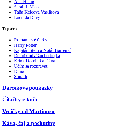
Ana Huang
Sarah J. Maas
Táňa Keleová Vasilková
Lucinda Riley
Top série
Romantické úteky
Harry Potter
Kapitán Stein a Notár Barbarič
Denník odvážneho bojka
Krimi Dominika Dána
Učím sa rozprávať
Duna
Smradi
Darčekové poukážky
Čítačky e-kníh
Vecičky od Martinusu
Káva, čaj a pochutiny