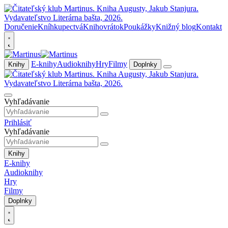
Doručenie
Kníhkupectvá
Knihovrátok
Poukážky
Knižný blog
Kontakt
E-knihy
Audioknihy
Hry
Filmy
Knihy
Doplnky
Vyhľadávanie
Prihlásiť
Vyhľadávanie
Knihy
E-knihy
Audioknihy
Hry
Filmy
Doplnky