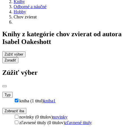
Knihy
Odborné a náučné
Hobby
Chov zvierat
Knihy z kategórie chov zvierat od autora
Isabel Oakeshott
Zúžiť výber
Zoradiť
Zúžiť výber
Typ
kniha (1 titul)
kniha
1
Zobraziť iba
novinky (0 titulov)
novinky
zľavnené tituly (0 titulov)
zľavnené tituly