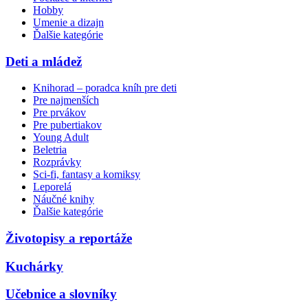
Hobby
Umenie a dizajn
Ďalšie kategórie
Deti a mládež
Knihorad – poradca kníh pre deti
Pre najmenších
Pre prvákov
Pre pubertiakov
Young Adult
Beletria
Rozprávky
Sci-fi, fantasy a komiksy
Leporelá
Náučné knihy
Ďalšie kategórie
Životopisy a reportáže
Kuchárky
Učebnice a slovníky