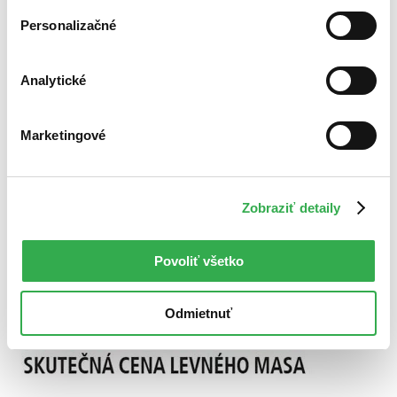
Použité filtre
Personalizačné
Zrušiť filtre
Autor Isabel Oakeshott
Knihy
Analytické
Marketingové
Zobraziť detaily
Povoliť všetko
Odmietnuť