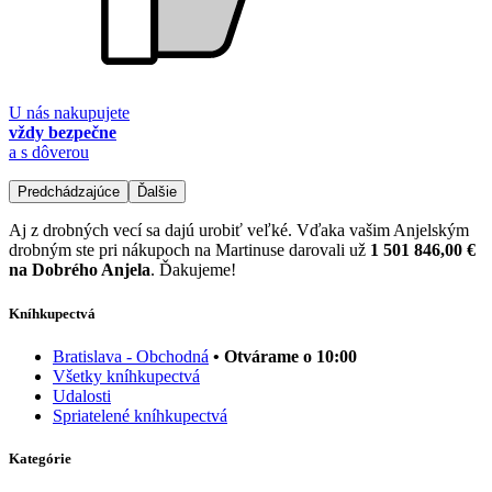
U nás nakupujete
vždy bezpečne
a s dôverou
Predchádzajúce
Ďalšie
Aj z drobných vecí sa dajú urobiť veľké. Vďaka vašim Anjelským
drobným ste pri nákupoch na Martinuse darovali už
1 501 846,00 €
na Dobrého Anjela
. Ďakujeme!
Kníhkupectvá
Bratislava - Obchodná
• Otvárame o 10:00
Všetky kníhkupectvá
Udalosti
Spriatelené kníhkupectvá
Kategórie