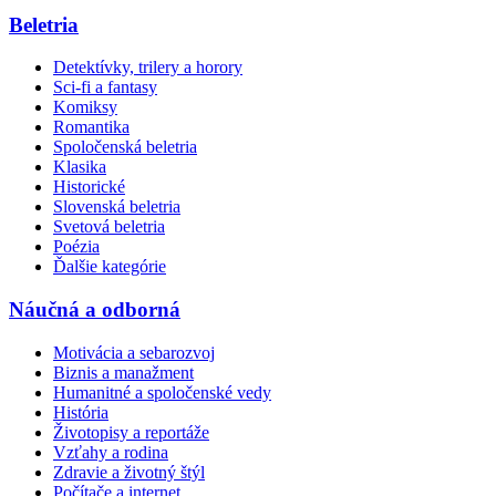
Beletria
Detektívky, trilery a horory
Sci-fi a fantasy
Komiksy
Romantika
Spoločenská beletria
Klasika
Historické
Slovenská beletria
Svetová beletria
Poézia
Ďalšie kategórie
Náučná a odborná
Motivácia a sebarozvoj
Biznis a manažment
Humanitné a spoločenské vedy
História
Životopisy a reportáže
Vzťahy a rodina
Zdravie a životný štýl
Počítače a internet