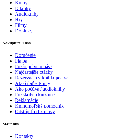
Knihy
E-knihy
Audioknihy
Hry
Filmy
Doplnky
Nakupujte u nás
Doručenie
Platba
Prečo práve u nás?
Najčastejšie otázky
Rezervácia v kníhkupectve
Ako čítať e-knihy
Ako počúvať audioknihy
Pre školy a knižnice
Reklamácie
Knihomoľský pomocník
Odstúpiť od zmluvy
Martinus
Kontakty