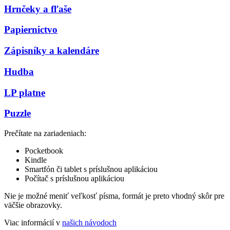
Hrnčeky a fľaše
Papiernictvo
Zápisníky a kalendáre
Hudba
LP platne
Puzzle
Prečítate na zariadeniach:
Pocketbook
Kindle
Smartfón či tablet s príslušnou aplikáciou
Počítač s príslušnou aplikáciou
Nie je možné meniť veľkosť písma, formát je preto vhodný skôr pre
väčšie obrazovky.
Viac informácií v
našich návodoch