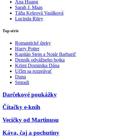
Ana Huang
Sarah J. Maas
Táňa Keleová Vasilková
Lucinda Riley
Top série
Romantické úteky
Harry Potter
Kapitán Stein a Notár Barbarič
Denník odvážneho bojka
Krimi Dominika Dána
Učím sa rozprávať
Duna
Smradi
Darčekové poukážky
Čítačky e-kníh
Vecičky od Martinusu
Káva, čaj a pochutiny