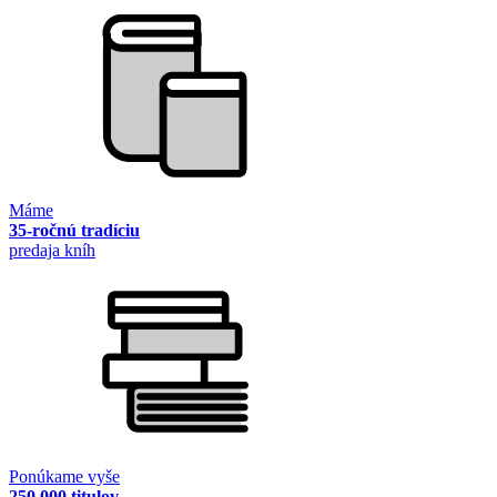
Máme
35-ročnú tradíciu
predaja kníh
Ponúkame vyše
250 000 titulov