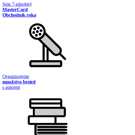
Sme 7-násobný
MasterCard
Obchodník roka
Organizujeme
množstvo besied
s autormi