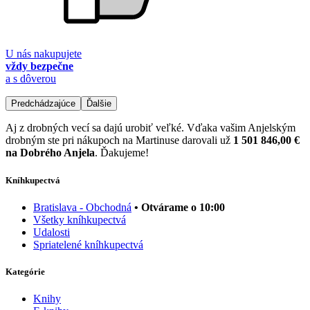
U nás nakupujete
vždy bezpečne
a s dôverou
Predchádzajúce
Ďalšie
Aj z drobných vecí sa dajú urobiť veľké. Vďaka vašim Anjelským
drobným ste pri nákupoch na Martinuse darovali už
1 501 846,00 €
na Dobrého Anjela
. Ďakujeme!
Kníhkupectvá
Bratislava - Obchodná
• Otvárame o 10:00
Všetky kníhkupectvá
Udalosti
Spriatelené kníhkupectvá
Kategórie
Knihy