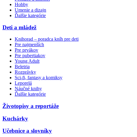
Hobby
Umenie a dizajn
Ďalšie kategórie
Deti a mládež
Knihorad – poradca kníh pre deti
Pre najmenších
Pre prvákov
Pre pubertiakov
Young Adult
Beletria
Rozprávky
Sci-fi, fantasy a komiksy
Leporelá
Náučné knihy
Ďalšie kategórie
Životopisy a reportáže
Kuchárky
Učebnice a slovníky