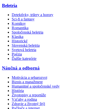
Beletria
Detektívky, trilery a horory
Sci-fi a fantasy
Komiksy
Romantika
Spoločenská beletria
Klasika
Historické
Slovenská beletria
Svetová beletria
Poézia
Ďalšie kategórie
Náučná a odborná
Motivácia a sebarozvoj
Biznis a manažment
Humanitné a spoločenské vedy
História
Životopisy a reportáže
Vzťahy a rodina
Zdravie a životný štýl
Počítače a internet