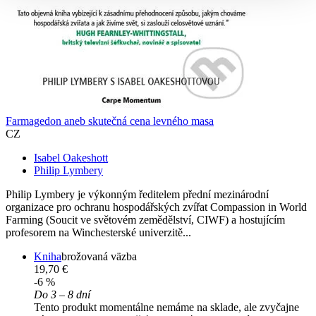
Farmagedon aneb skutečná cena levného masa
CZ
Isabel Oakeshott
Philip Lymbery
Philip Lymbery je výkonným ředitelem přední mezinárodní
organizace pro ochranu hospodářských zvířat Compassion in World
Farming (Soucit ve světovém zemědělství, CIWF) a hostujícím
profesorem na Winchesterské univerzitě...
Kniha
brožovaná väzba
19,70 €
-6 %
Do 3 – 8 dní
Tento produkt momentálne nemáme na sklade, ale zvyčajne