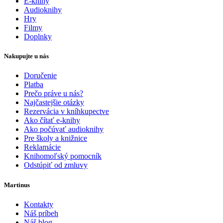
E-knihy
Audioknihy
Hry
Filmy
Doplnky
Nakupujte u nás
Doručenie
Platba
Prečo práve u nás?
Najčastejšie otázky
Rezervácia v kníhkupectve
Ako čítať e-knihy
Ako počúvať audioknihy
Pre školy a knižnice
Reklamácie
Knihomoľský pomocník
Odstúpiť od zmluvy
Martinus
Kontakty
Náš príbeh
Náš blog