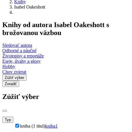
Knihy
Isabel Oakeshott
Knihy od autora Isabel Oakeshott s
brožovanou väzbou
Sledovať autora
Odborné a náučné
Životopisy a reportáže
Eseje, úvahy a glosy
Hobby
Chov zvierat
Zúžiť výber
Zoradiť
Zúžiť výber
Typ
kniha (1 titul)
kniha
1