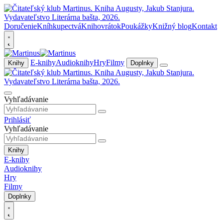
Doručenie
Kníhkupectvá
Knihovrátok
Poukážky
Knižný blog
Kontakt
E-knihy
Audioknihy
Hry
Filmy
Knihy
Doplnky
Vyhľadávanie
Prihlásiť
Vyhľadávanie
Knihy
E-knihy
Audioknihy
Hry
Filmy
Doplnky