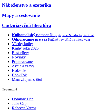
Náboženstvo a ezoterika
Mapy a cestovanie
Cudzojazyčná literatúra
Knihomoľský pomocník
Spýtajte sa Sherlocka, čo čítať
Odporúčame pre vás
Knižné tipy ušité na mieru vám
Všetky knihy
Knihy roka 2025
Bestsellery
Novinky
Pripravované
Akcie a zľavy
Kolekcie
BookTok
Mám záujem o titul
Top autori
Dominik Dán
Julie Caplin
Rebecca Yarros