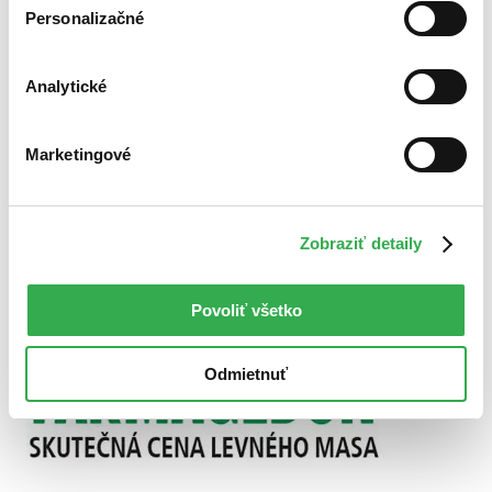
Použité filtre
Personalizačné
Zrušiť filtre
S brožovanou väzbou
Knihy
Analytické
Marketingové
Zobraziť detaily
Povoliť všetko
Odmietnuť