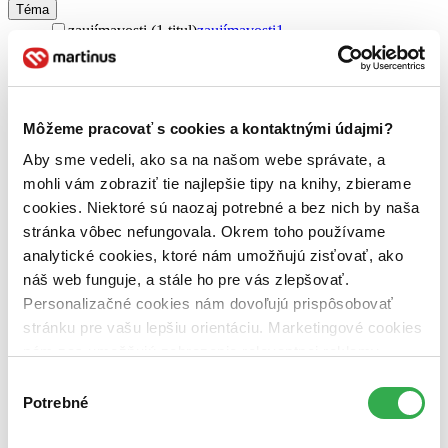
Téma
zaujímavosti (1 titul)
zaujímavosti
1
Vydavateľstvo
Carpe Momentum (1 titul)
Carpe Momentum
1
Väzba
Môžeme pracovať s cookies a kontaktnými údajmi?
brožovaná väzba (1 titul)
brožovaná väzba
1
Aby sme vedeli, ako sa na našom webe správate, a
Zúžiť výber
mohli vám zobraziť tie najlepšie tipy na knihy, zbierame
cookies. Niektoré sú naozaj potrebné a bez nich by naša
Zoradiť
stránka vôbec nefungovala. Okrem toho používame
analytické cookies, ktoré nám umožňujú zisťovať, ako
náš web funguje, a stále ho pre vás zlepšovať.
Personalizačné cookies nám dovoľujú prispôsobovať
Bestsellery
stránku pre vašu lepšiu orientáciu. Marketingové cookies
Top hodnotené
nám zas umožňujú zobrazenie relevantnej reklamy.
Novinky
Najdrahšie
Niektoré údaje zdieľame aj s tretími stranami. Veľmi by
Výber
Najlacnejšie
nám pomohlo, keby sme mohli používať všetky tieto
Potrebné
súhlasu
Najvyššia zľava
cookies. Ďakujeme!