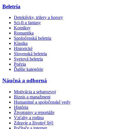
Beletria
Detektívky, trilery a horory
Sci-fi a fantasy
Komiksy
Romantika
Spoločenská beletria
Klasika
Historické
Slovenská beletria
Svetová beletria
Poézia
Ďalšie kategórie
Náučná a odborná
Motivácia a sebarozvoj
Biznis a manažment
Humanitné a spoločenské vedy
História
Životopisy a reportáže
Vzťahy a rodina
Zdravie a životný štýl
Počítače a internet