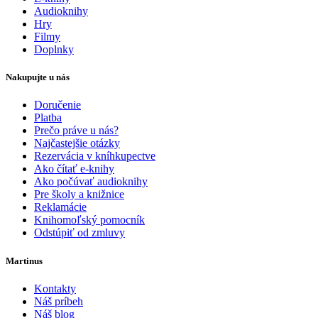
Audioknihy
Hry
Filmy
Doplnky
Nakupujte u nás
Doručenie
Platba
Prečo práve u nás?
Najčastejšie otázky
Rezervácia v kníhkupectve
Ako čítať e-knihy
Ako počúvať audioknihy
Pre školy a knižnice
Reklamácie
Knihomoľský pomocník
Odstúpiť od zmluvy
Martinus
Kontakty
Náš príbeh
Náš blog