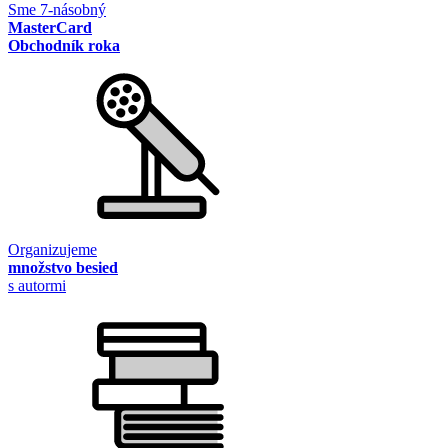
Sme 7-násobný
MasterCard
Obchodník roka
Organizujeme
množstvo besied
s autormi