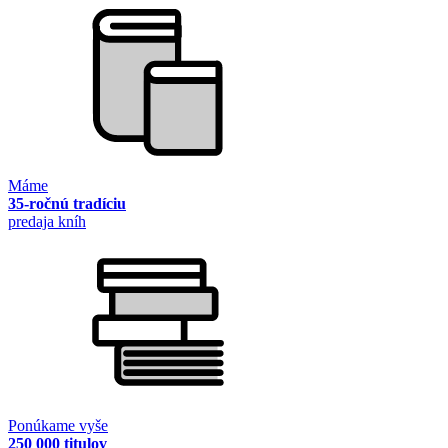
Máme
35-ročnú tradíciu
predaja kníh
Ponúkame vyše
250 000 titulov