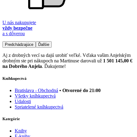
U nás nakupujete
vždy bezpečne
a s dôverou
Predchádzajúce
Ďalšie
Aj z drobných vecí sa dajú urobiť veľké. Vďaka vašim Anjelským
drobným ste pri nákupoch na Martinuse darovali už
1 501 145,00 €
na Dobrého Anjela
. Ďakujeme!
Kníhkupectvá
Bratislava - Obchodná
• Otvorené do 21:00
Všetky kníhkupectvá
Udalosti
Spriatelené kníhkupectvá
Kategórie
Knihy
E-knihy