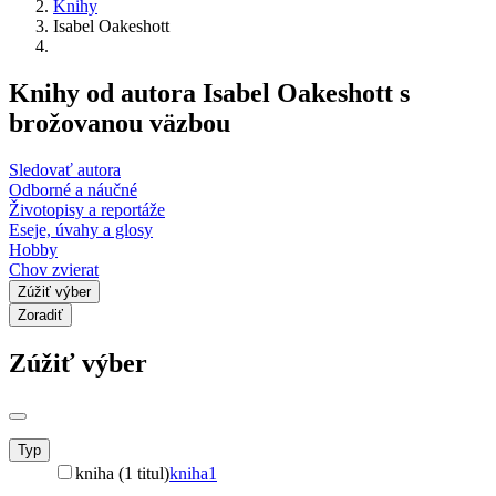
Knihy
Isabel Oakeshott
Knihy od autora Isabel Oakeshott s
brožovanou väzbou
Sledovať autora
Odborné a náučné
Životopisy a reportáže
Eseje, úvahy a glosy
Hobby
Chov zvierat
Zúžiť výber
Zoradiť
Zúžiť výber
Typ
kniha (1 titul)
kniha
1