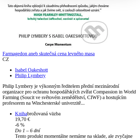
Farmagedon aneb skutečná cena levného masa
CZ
Isabel Oakeshott
Philip Lymbery
Philip Lymbery je výkonným ředitelem přední mezinárodní
organizace pro ochranu hospodářských zvířat Compassion in World
Farming (Soucit ve světovém zemědělství, CIWF) a hostujícím
profesorem na Winchesterské univerzitě...
Kniha
brožovaná väzba
19,70 €
-6 %
Do 1 – 6 dní
Tento produkt momentálne nemáme na sklade, ale zvyčajne