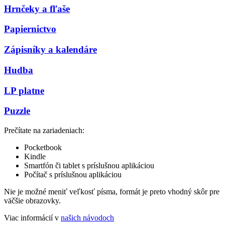
Hrnčeky a fľaše
Papiernictvo
Zápisníky a kalendáre
Hudba
LP platne
Puzzle
Prečítate na zariadeniach:
Pocketbook
Kindle
Smartfón či tablet s príslušnou aplikáciou
Počítač s príslušnou aplikáciou
Nie je možné meniť veľkosť písma, formát je preto vhodný skôr pre
väčšie obrazovky.
Viac informácií v
našich návodoch