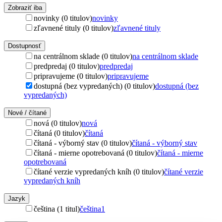
Zobraziť iba
novinky (0 titulov)
novinky
zľavnené tituly (0 titulov)
zľavnené tituly
Dostupnosť
na centrálnom sklade (0 titulov)
na centrálnom sklade
predpredaj (0 titulov)
predpredaj
pripravujeme (0 titulov)
pripravujeme
dostupná (bez vypredaných) (0 titulov)
dostupná (bez
vypredaných)
Nové / čítané
nová (0 titulov)
nová
čítaná (0 titulov)
čítaná
čítaná - výborný stav (0 titulov)
čítaná - výborný stav
čítaná - mierne opotrebovaná (0 titulov)
čítaná - mierne
opotrebovaná
čítané verzie vypredaných kníh (0 titulov)
čítané verzie
vypredaných kníh
Jazyk
čeština (1 titul)
čeština
1