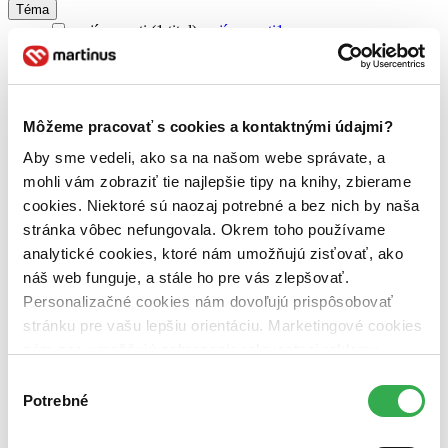
Téma
zaujímavosti (1 titul)
zaujímavosti
1
Vydavateľstvo
Carpe Momentum (1 titul)
Carpe Momentum
1
Väzba
Môžeme pracovať s cookies a kontaktnými údajmi?
brožovaná väzba (1 titul)
brožovaná väzba
1
Aby sme vedeli, ako sa na našom webe správate, a
Zúžiť výber
mohli vám zobraziť tie najlepšie tipy na knihy, zbierame
cookies. Niektoré sú naozaj potrebné a bez nich by naša
Zoradiť
stránka vôbec nefungovala. Okrem toho používame
analytické cookies, ktoré nám umožňujú zisťovať, ako
náš web funguje, a stále ho pre vás zlepšovať.
Personalizačné cookies nám dovoľujú prispôsobovať
Bestsellery
stránku pre vašu lepšiu orientáciu. Marketingové cookies
Top hodnotené
nám zas umožňujú zobrazenie relevantnej reklamy.
Novinky
Najdrahšie
Niektoré údaje zdieľame aj s tretími stranami. Veľmi by
Výber
Najlacnejšie
nám pomohlo, keby sme mohli používať všetky tieto
Potrebné
súhlasu
Najvyššia zľava
cookies. Ďakujeme!