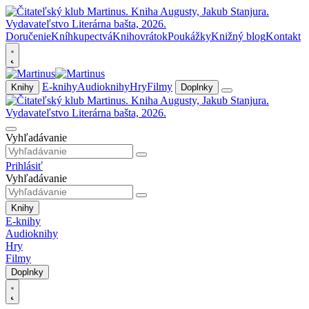
Doručenie
Kníhkupectvá
Knihovrátok
Poukážky
Knižný blog
Kontakt
E-knihy
Audioknihy
Hry
Filmy
Knihy
Doplnky
Vyhľadávanie
Prihlásiť
Vyhľadávanie
Knihy
E-knihy
Audioknihy
Hry
Filmy
Doplnky