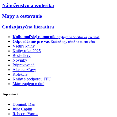
Náboženstvo a ezoterika
Mapy a cestovanie
Cudzojazyčná literatúra
Knihomoľský pomocník
Spýtajte sa Sherlocka, čo čítať
Odporúčame pre vás
Knižné tipy ušité na mieru vám
Všetky knihy
Knihy roka 2025
Bestsellery
Novinky
Pripravované
Akcie a zľavy
Kolekcie
Knihy s podporou FPU
Mám záujem o titul
Top autori
Dominik Dán
Julie Caplin
Rebecca Yarros