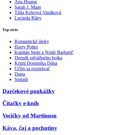
Ana Huang
Sarah J. Maas
Táňa Keleová Vasilková
Lucinda Riley
Top série
Romantické úteky
Harry Potter
Kapitán Stein a Notár Barbarič
Denník odvážneho bojka
Krimi Dominika Dána
Učím sa rozprávať
Duna
Smradi
Darčekové poukážky
Čítačky e-kníh
Vecičky od Martinusu
Káva, čaj a pochutiny