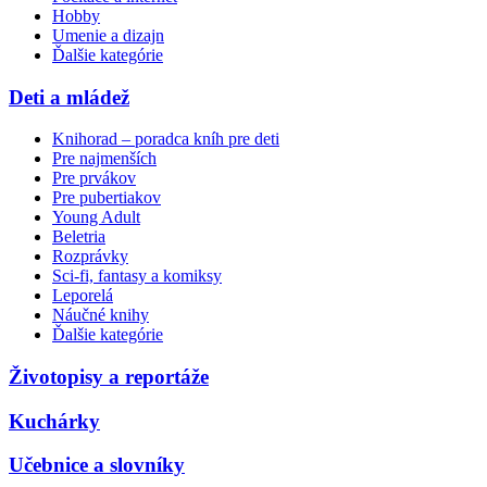
Hobby
Umenie a dizajn
Ďalšie kategórie
Deti a mládež
Knihorad – poradca kníh pre deti
Pre najmenších
Pre prvákov
Pre pubertiakov
Young Adult
Beletria
Rozprávky
Sci-fi, fantasy a komiksy
Leporelá
Náučné knihy
Ďalšie kategórie
Životopisy a reportáže
Kuchárky
Učebnice a slovníky