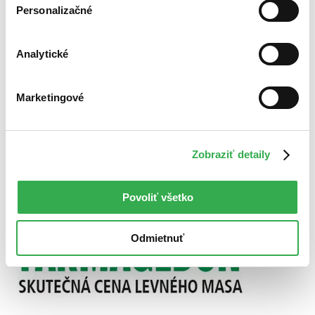
Použité filtre
Personalizačné
Zrušiť filtre
S brožovanou väzbou
dostupné
Analytické
Marketingové
Zobraziť detaily
Povoliť všetko
Odmietnuť