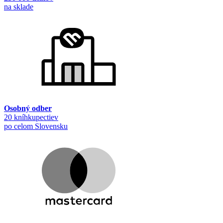
na sklade
Osobný odber
20 kníhkupectiev
po celom Slovensku