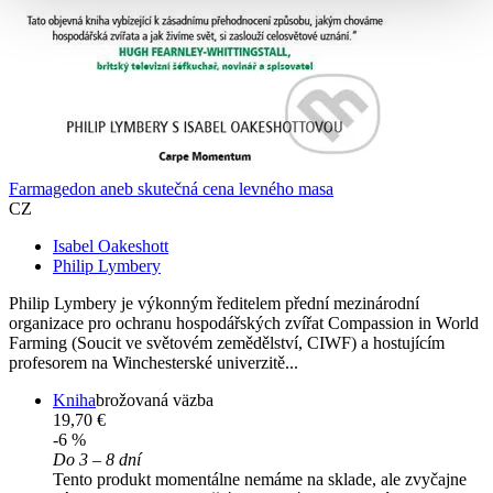
Farmagedon aneb skutečná cena levného masa
CZ
Isabel Oakeshott
Philip Lymbery
Philip Lymbery je výkonným ředitelem přední mezinárodní
organizace pro ochranu hospodářských zvířat Compassion in World
Farming (Soucit ve světovém zemědělství, CIWF) a hostujícím
profesorem na Winchesterské univerzitě...
Kniha
brožovaná väzba
19,70 €
-6 %
Do 3 – 8 dní
Tento produkt momentálne nemáme na sklade, ale zvyčajne