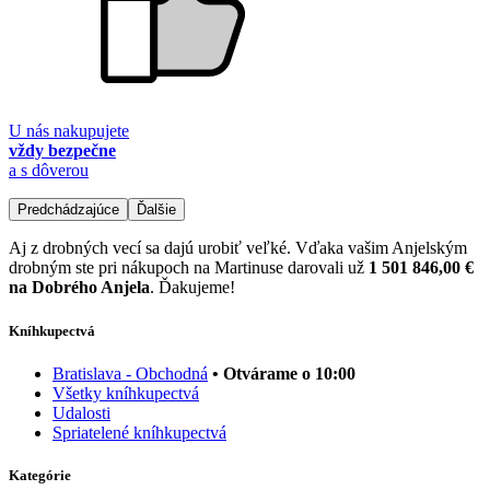
U nás nakupujete
vždy bezpečne
a s dôverou
Predchádzajúce
Ďalšie
Aj z drobných vecí sa dajú urobiť veľké. Vďaka vašim Anjelským
drobným ste pri nákupoch na Martinuse darovali už
1 501 846,00 €
na Dobrého Anjela
. Ďakujeme!
Kníhkupectvá
Bratislava - Obchodná
• Otvárame o 10:00
Všetky kníhkupectvá
Udalosti
Spriatelené kníhkupectvá
Kategórie