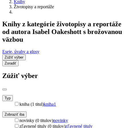
Knihy
Životopisy a reportáže
Knihy z kategórie životopisy a reportáže
od autora Isabel Oakeshott s brožovanou
väzbou
Eseje, úvahy a glosy
Zúžiť výber
Zoradiť
Zúžiť výber
Typ
kniha (1 titul)
kniha
1
Zobraziť iba
novinky (0 titulov)
novinky
zľavnené tituly (0 titulov)
zľavnené tituly