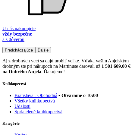
U nás nakupujete
vždy bezpečne
a s dôverou
Predchádzajúce
Ďalšie
Aj z drobných vecí sa dajú urobiť veľké. Vďaka vašim Anjelským
drobným ste pri nákupoch na Martinuse darovali už
1 501 609,00 €
na Dobrého Anjela
. Ďakujeme!
Kníhkupectvá
Bratislava - Obchodná
• Otvárame o 10:00
Všetky kníhkupectvá
Udalosti
Spriatelené kníhkupectvá
Kategórie