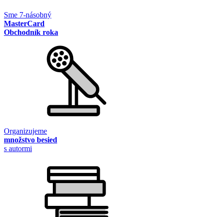
Sme 7-násobný
MasterCard
Obchodník roka
Organizujeme
množstvo besied
s autormi