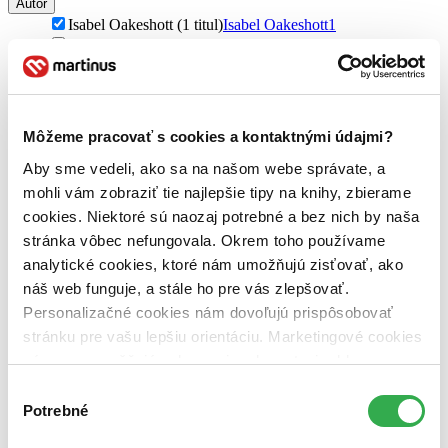
Autor
Isabel Oakeshott (1 titul)
Isabel Oakeshott
1
Philip Lymbery (1 titul)
Philip Lymbery
1
Vydavateľstvo
Carpe Momentum (1 titul)
Carpe Momentum
1
Môžeme pracovať s cookies a kontaktnými údajmi?
Väzba
brožovaná väzba (1 titul)
brožovaná väzba
1
Aby sme vedeli, ako sa na našom webe správate, a
mohli vám zobraziť tie najlepšie tipy na knihy, zbierame
Zúžiť výber
cookies. Niektoré sú naozaj potrebné a bez nich by naša
Zoradiť
stránka vôbec nefungovala. Okrem toho používame
analytické cookies, ktoré nám umožňujú zisťovať, ako
náš web funguje, a stále ho pre vás zlepšovať.
Personalizačné cookies nám dovoľujú prispôsobovať
Bestsellery
stránku pre vašu lepšiu orientáciu. Marketingové cookies
Top hodnotené
nám zas umožňujú zobrazenie relevantnej reklamy.
Novinky
Niektoré údaje zdieľame aj s tretími stranami. Veľmi by
Najdrahšie
Výber
Najlacnejšie
nám pomohlo, keby sme mohli používať všetky tieto
Potrebné
súhlasu
Najvyššia zľava
cookies. Ďakujeme!