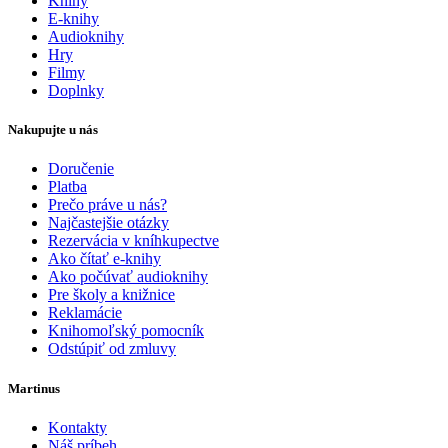
Knihy
E-knihy
Audioknihy
Hry
Filmy
Doplnky
Nakupujte u nás
Doručenie
Platba
Prečo práve u nás?
Najčastejšie otázky
Rezervácia v kníhkupectve
Ako čítať e-knihy
Ako počúvať audioknihy
Pre školy a knižnice
Reklamácie
Knihomoľský pomocník
Odstúpiť od zmluvy
Martinus
Kontakty
Náš príbeh