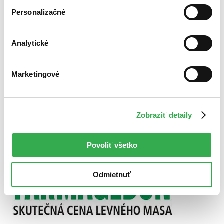
Personalizačné
Použité filtre
Zrušiť filtre
Autor Isabel Oakeshott
S brožovanou väzbou
Analytické
Marketingové
Zobraziť detaily
Povoliť všetko
Odmietnuť