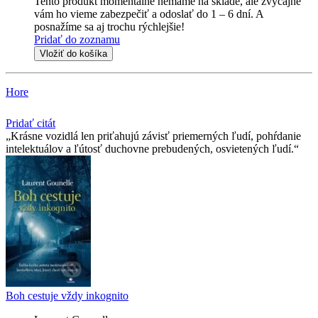
Tento produkt momentálne nemáme na sklade, ale zvyčajne
vám ho vieme zabezpečiť a odoslať do 1 – 6 dní. A
posnažíme sa aj trochu rýchlejšie!
Pridať do zoznamu
Vložiť do košíka
Hore
Pridať citát
Krásne vozidlá len priťahujú závisť priemerných ľudí, pohŕdanie
intelektuálov a ľútosť duchovne prebudených, osvietených ľudí.
Boh cestuje vždy inkognito