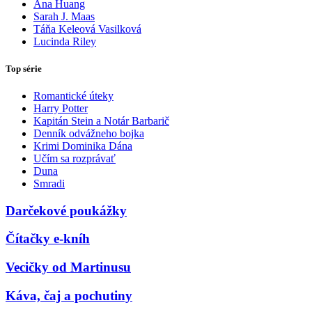
Ana Huang
Sarah J. Maas
Táňa Keleová Vasilková
Lucinda Riley
Top série
Romantické úteky
Harry Potter
Kapitán Stein a Notár Barbarič
Denník odvážneho bojka
Krimi Dominika Dána
Učím sa rozprávať
Duna
Smradi
Darčekové poukážky
Čítačky e-kníh
Vecičky od Martinusu
Káva, čaj a pochutiny