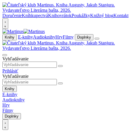
Doručenie
Kníhkupectvá
Knihovrátok
Poukážky
Knižný blog
Kontakt
E-knihy
Audioknihy
Hry
Filmy
Knihy
Doplnky
Vyhľadávanie
Prihlásiť
Vyhľadávanie
Knihy
E-knihy
Audioknihy
Hry
Filmy
Doplnky