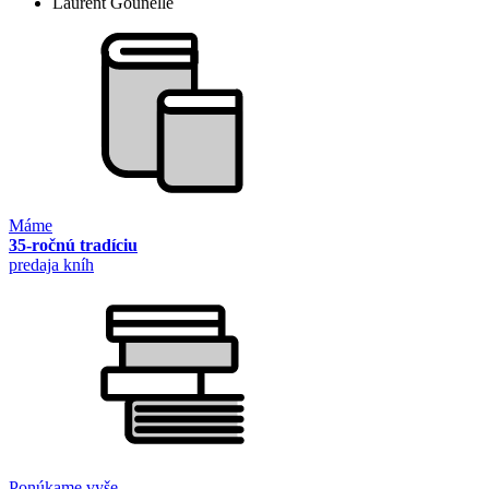
Laurent Gounelle
Máme
35-ročnú tradíciu
predaja kníh
Ponúkame vyše