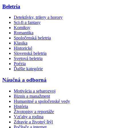
Beletria
Detektívky, trilery a horory
Sci-fi a fantasy
Komiksy
Romantika
Spoločenská beletria
Klasika
Historické
Slovenská beletria
Svetová beletria
Poézia
Ďalšie kategórie
Náučná a odborná
Motivácia a sebarozvoj
Biznis a manažment
Humanitné a spoločenské vedy
História
Životopisy a reportáže
Vzťahy a rodina
Zdravie a životný štýl
Počítače a internet