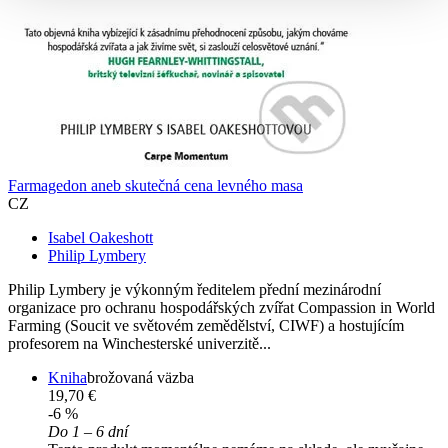
Farmagedon aneb skutečná cena levného masa
CZ
Isabel Oakeshott
Philip Lymbery
Philip Lymbery je výkonným ředitelem přední mezinárodní
organizace pro ochranu hospodářských zvířat Compassion in World
Farming (Soucit ve světovém zemědělství, CIWF) a hostujícím
profesorem na Winchesterské univerzitě...
Kniha
brožovaná väzba
19,70 €
-6 %
Do 1 – 6 dní