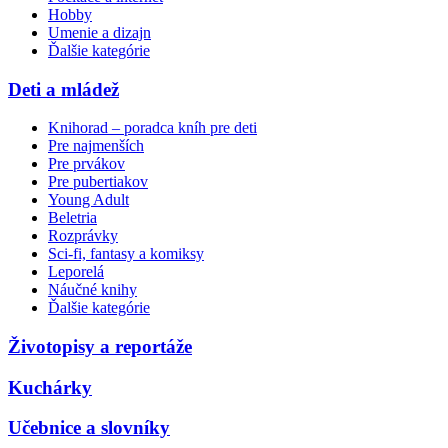
Hobby
Umenie a dizajn
Ďalšie kategórie
Deti a mládež
Knihorad – poradca kníh pre deti
Pre najmenších
Pre prvákov
Pre pubertiakov
Young Adult
Beletria
Rozprávky
Sci-fi, fantasy a komiksy
Leporelá
Náučné knihy
Ďalšie kategórie
Životopisy a reportáže
Kuchárky
Učebnice a slovníky