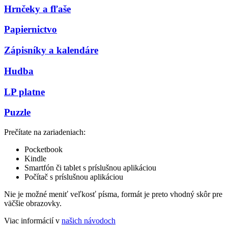
Hrnčeky a fľaše
Papiernictvo
Zápisníky a kalendáre
Hudba
LP platne
Puzzle
Prečítate na zariadeniach:
Pocketbook
Kindle
Smartfón či tablet s príslušnou aplikáciou
Počítač s príslušnou aplikáciou
Nie je možné meniť veľkosť písma, formát je preto vhodný skôr pre
väčšie obrazovky.
Viac informácií v
našich návodoch