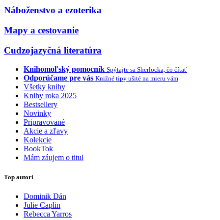
Náboženstvo a ezoterika
Mapy a cestovanie
Cudzojazyčná literatúra
Knihomoľský pomocník
Spýtajte sa Sherlocka, čo čítať
Odporúčame pre vás
Knižné tipy ušité na mieru vám
Všetky knihy
Knihy roka 2025
Bestsellery
Novinky
Pripravované
Akcie a zľavy
Kolekcie
BookTok
Mám záujem o titul
Top autori
Dominik Dán
Julie Caplin
Rebecca Yarros