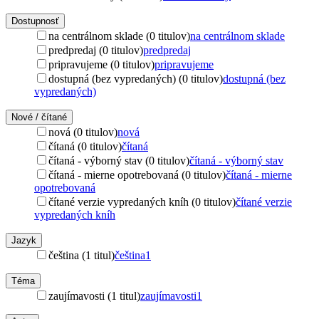
Dostupnosť
na centrálnom sklade (0 titulov)
na centrálnom sklade
predpredaj (0 titulov)
predpredaj
pripravujeme (0 titulov)
pripravujeme
dostupná (bez vypredaných) (0 titulov)
dostupná (bez
vypredaných)
Nové / čítané
nová (0 titulov)
nová
čítaná (0 titulov)
čítaná
čítaná - výborný stav (0 titulov)
čítaná - výborný stav
čítaná - mierne opotrebovaná (0 titulov)
čítaná - mierne
opotrebovaná
čítané verzie vypredaných kníh (0 titulov)
čítané verzie
vypredaných kníh
Jazyk
čeština (1 titul)
čeština
1
Téma
zaujímavosti (1 titul)
zaujímavosti
1