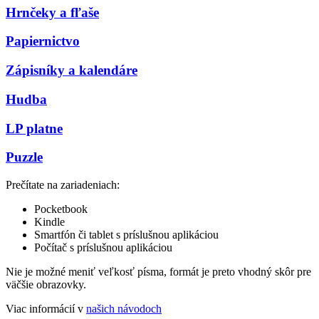
Hrnčeky a fľaše
Papiernictvo
Zápisníky a kalendáre
Hudba
LP platne
Puzzle
Prečítate na zariadeniach:
Pocketbook
Kindle
Smartfón či tablet s príslušnou aplikáciou
Počítač s príslušnou aplikáciou
Nie je možné meniť veľkosť písma, formát je preto vhodný skôr pre
väčšie obrazovky.
Viac informácií v
našich návodoch