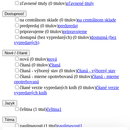
zľavnené tituly (0 titulov)
zľavnené tituly
Dostupnosť
na centrálnom sklade (0 titulov)
na centrálnom sklade
predpredaj (0 titulov)
predpredaj
pripravujeme (0 titulov)
pripravujeme
dostupná (bez vypredaných) (0 titulov)
dostupná (bez
vypredaných)
Nové / čítané
nová (0 titulov)
nová
čítaná (0 titulov)
čítaná
čítaná - výborný stav (0 titulov)
čítaná - výborný stav
čítaná - mierne opotrebovaná (0 titulov)
čítaná - mierne
opotrebovaná
čítané verzie vypredaných kníh (0 titulov)
čítané verzie
vypredaných kníh
Jazyk
čeština (1 titul)
čeština
1
Téma
zaujímavosti (1 titul)
zaujímavosti
1