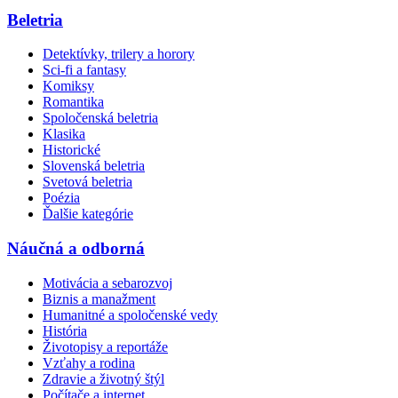
Beletria
Detektívky, trilery a horory
Sci-fi a fantasy
Komiksy
Romantika
Spoločenská beletria
Klasika
Historické
Slovenská beletria
Svetová beletria
Poézia
Ďalšie kategórie
Náučná a odborná
Motivácia a sebarozvoj
Biznis a manažment
Humanitné a spoločenské vedy
História
Životopisy a reportáže
Vzťahy a rodina
Zdravie a životný štýl
Počítače a internet