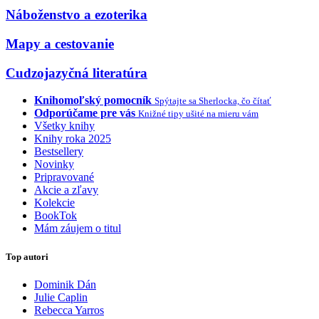
Náboženstvo a ezoterika
Mapy a cestovanie
Cudzojazyčná literatúra
Knihomoľský pomocník
Spýtajte sa Sherlocka, čo čítať
Odporúčame pre vás
Knižné tipy ušité na mieru vám
Všetky knihy
Knihy roka 2025
Bestsellery
Novinky
Pripravované
Akcie a zľavy
Kolekcie
BookTok
Mám záujem o titul
Top autori
Dominik Dán
Julie Caplin
Rebecca Yarros