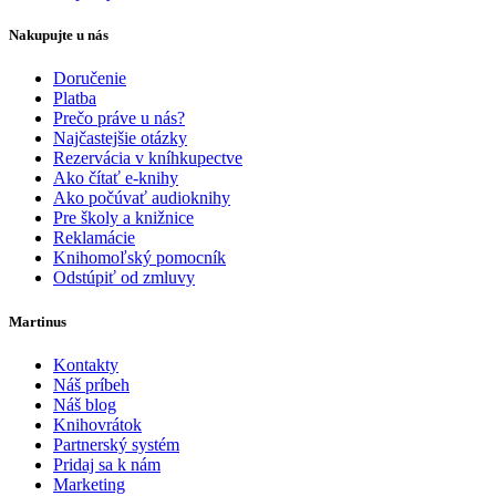
Nakupujte u nás
Doručenie
Platba
Prečo práve u nás?
Najčastejšie otázky
Rezervácia v kníhkupectve
Ako čítať e-knihy
Ako počúvať audioknihy
Pre školy a knižnice
Reklamácie
Knihomoľský pomocník
Odstúpiť od zmluvy
Martinus
Kontakty
Náš príbeh
Náš blog
Knihovrátok
Partnerský systém
Pridaj sa k nám
Marketing