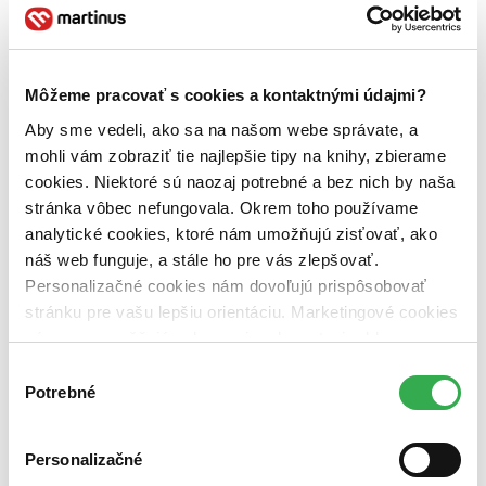
Vydavateľstvo
Carpe Momentum (1 titul)
Carpe Momentum
1
Väzba
Môžeme pracovať s cookies a kontaktnými údajmi?
brožovaná väzba (1 titul)
brožovaná väzba
1
Aby sme vedeli, ako sa na našom webe správate, a
Zúžiť výber
mohli vám zobraziť tie najlepšie tipy na knihy, zbierame
cookies. Niektoré sú naozaj potrebné a bez nich by naša
Zoradiť
stránka vôbec nefungovala. Okrem toho používame
analytické cookies, ktoré nám umožňujú zisťovať, ako
náš web funguje, a stále ho pre vás zlepšovať.
Personalizačné cookies nám dovoľujú prispôsobovať
Bestsellery
stránku pre vašu lepšiu orientáciu. Marketingové cookies
Top hodnotené
Novinky
nám zas umožňujú zobrazenie relevantnej reklamy.
Najdrahšie
Niektoré údaje zdieľame aj s tretími stranami. Veľmi by
Výber
Najlacnejšie
nám pomohlo, keby sme mohli používať všetky tieto
Potrebné
Najvyššia zľava
súhlasu
cookies. Ďakujeme!
Personalizačné