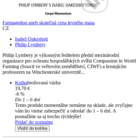
Farmagedon aneb skutečná cena levného masa
CZ
Isabel Oakeshott
Philip Lymbery
Philip Lymbery je výkonným ředitelem přední mezinárodní
organizace pro ochranu hospodářských zvířat Compassion in World
Farming (Soucit ve světovém zemědělství, CIWF) a hostujícím
profesorem na Winchesterské univerzitě...
Kniha
brožovaná väzba
19,70 €
-6 %
Do 1 – 6 dní
Tento produkt momentálne nemáme na sklade, ale zvyčajne
vám ho vieme zabezpečiť a odoslať do 1 – 6 dní. A
posnažíme sa aj trochu rýchlejšie!
Pridať do zoznamu
Vložiť do košíka