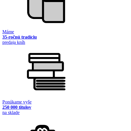
Máme
35-ročnú tradíciu
predaja kníh
Ponúkame vyše
250 000 titulov
na sklade