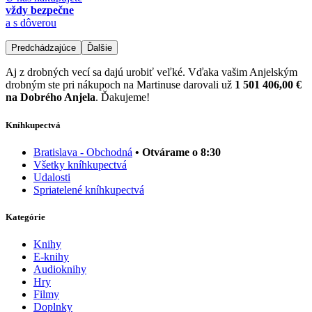
vždy bezpečne
a s dôverou
Predchádzajúce
Ďalšie
Aj z drobných vecí sa dajú urobiť veľké. Vďaka vašim Anjelským
drobným ste pri nákupoch na Martinuse darovali už
1 501 406,00 €
na Dobrého Anjela
. Ďakujeme!
Kníhkupectvá
Bratislava - Obchodná
• Otvárame o 8:30
Všetky kníhkupectvá
Udalosti
Spriatelené kníhkupectvá
Kategórie
Knihy
E-knihy
Audioknihy
Hry
Filmy
Doplnky