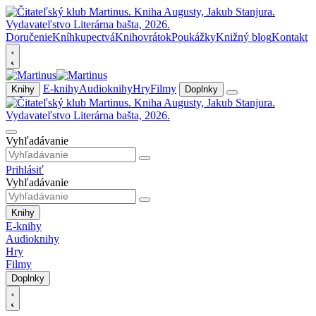
Doručenie
Kníhkupectvá
Knihovrátok
Poukážky
Knižný blog
Kontakt
E-knihy
Audioknihy
Hry
Filmy
Knihy
Doplnky
Vyhľadávanie
Prihlásiť
Vyhľadávanie
Knihy
E-knihy
Audioknihy
Hry
Filmy
Doplnky