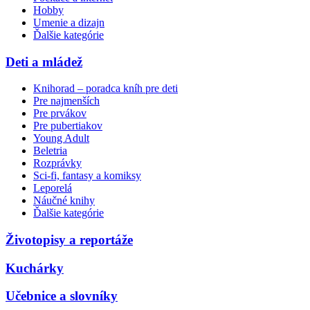
Hobby
Umenie a dizajn
Ďalšie kategórie
Deti a mládež
Knihorad – poradca kníh pre deti
Pre najmenších
Pre prvákov
Pre pubertiakov
Young Adult
Beletria
Rozprávky
Sci-fi, fantasy a komiksy
Leporelá
Náučné knihy
Ďalšie kategórie
Životopisy a reportáže
Kuchárky
Učebnice a slovníky