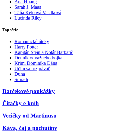
Ana Huang
Sarah J. Maas
Táňa Keleová Vasilková
Lucinda Riley
Top série
Romantické úteky
Harry Potter
Kapitán Stein a Notár Barbarič
Denník odvážneho bojka
Krimi Dominika Dána
Učím sa rozprávať
Duna
Smradi
Darčekové poukážky
Čítačky e-kníh
Vecičky od Martinusu
Káva, čaj a pochutiny