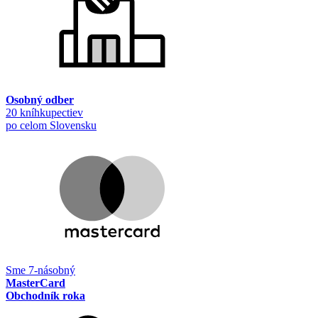
Osobný odber
20 kníhkupectiev
po celom Slovensku
Sme 7-násobný
MasterCard
Obchodník roka