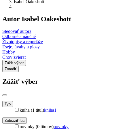
Isabel Oakeshott
Autor Isabel Oakeshott
Sledovať autora
Odborné a náučné
Životopisy a reportáže
Eseje, úvahy a glosy
Hobby
Chov zvierat
Zúžiť výber
Zoradiť
Zúžiť výber
Typ
kniha (1 titul)
kniha
1
Zobraziť iba
novinky (0 titulov)
novinky