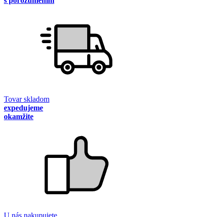
s porozumením
Tovar skladom
expedujeme
okamžite
U nás nakupujete