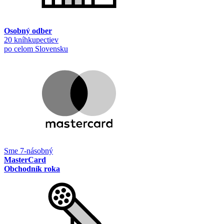
Osobný odber
20 kníhkupectiev
po celom Slovensku
Sme 7-násobný
MasterCard
Obchodník roka