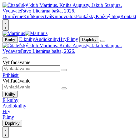
Doručenie
Kníhkupectvá
Knihovrátok
Poukážky
Knižný blog
Kontakt
E-knihy
Audioknihy
Hry
Filmy
Knihy
Doplnky
Vyhľadávanie
Prihlásiť
Vyhľadávanie
Knihy
E-knihy
Audioknihy
Hry
Filmy
Doplnky