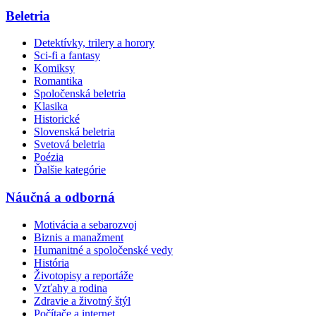
Beletria
Detektívky, trilery a horory
Sci-fi a fantasy
Komiksy
Romantika
Spoločenská beletria
Klasika
Historické
Slovenská beletria
Svetová beletria
Poézia
Ďalšie kategórie
Náučná a odborná
Motivácia a sebarozvoj
Biznis a manažment
Humanitné a spoločenské vedy
História
Životopisy a reportáže
Vzťahy a rodina
Zdravie a životný štýl
Počítače a internet