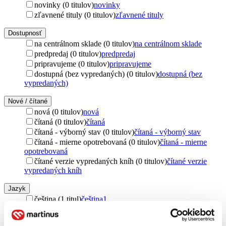
novinky (0 titulov)
novinky
zľavnené tituly (0 titulov)
zľavnené tituly
Dostupnosť
na centrálnom sklade (0 titulov)
na centrálnom sklade
predpredaj (0 titulov)
predpredaj
pripravujeme (0 titulov)
pripravujeme
dostupná (bez vypredaných) (0 titulov)
dostupná (bez
vypredaných)
Nové / čítané
nová (0 titulov)
nová
čítaná (0 titulov)
čítaná
čítaná - výborný stav (0 titulov)
čítaná - výborný stav
čítaná - mierne opotrebovaná (0 titulov)
čítaná - mierne
opotrebovaná
čítané verzie vypredaných kníh (0 titulov)
čítané verzie
vypredaných kníh
Jazyk
čeština (1 titul)
čeština
1
Téma