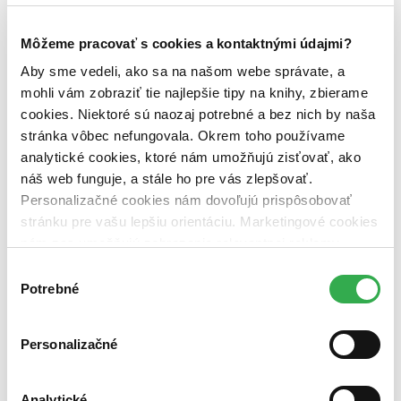
zaujímavosti (1 titul)
zaujímavosti
1
Vydavateľstvo
Môžeme pracovať s cookies a kontaktnými údajmi?
Carpe Momentum (1 titul)
Carpe Momentum
1
Aby sme vedeli, ako sa na našom webe správate, a
Väzba
mohli vám zobraziť tie najlepšie tipy na knihy, zbierame
brožovaná väzba (1 titul)
brožovaná väzba
1
cookies. Niektoré sú naozaj potrebné a bez nich by naša
stránka vôbec nefungovala. Okrem toho používame
Zúžiť výber
analytické cookies, ktoré nám umožňujú zisťovať, ako
Zoradiť
náš web funguje, a stále ho pre vás zlepšovať.
Personalizačné cookies nám dovoľujú prispôsobovať
stránku pre vašu lepšiu orientáciu. Marketingové cookies
nám zas umožňujú zobrazenie relevantnej reklamy.
Bestsellery
Niektoré údaje zdieľame aj s tretími stranami. Veľmi by
Výber
Top hodnotené
nám pomohlo, keby sme mohli používať všetky tieto
Potrebné
súhlasu
Novinky
cookies. Ďakujeme!
Najdrahšie
Najlacnejšie
Najvyššia zľava
Personalizačné
Analytické