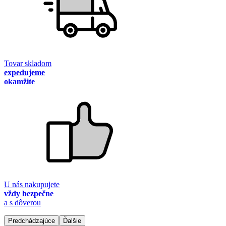
Tovar skladom
expedujeme
okamžite
U nás nakupujete
vždy bezpečne
a s dôverou
Predchádzajúce
Ďalšie