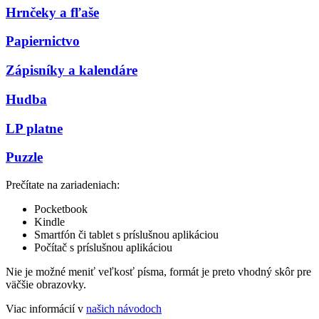
Hrnčeky a fľaše
Papiernictvo
Zápisníky a kalendáre
Hudba
LP platne
Puzzle
Prečítate na zariadeniach:
Pocketbook
Kindle
Smartfón či tablet s príslušnou aplikáciou
Počítač s príslušnou aplikáciou
Nie je možné meniť veľkosť písma, formát je preto vhodný skôr pre
väčšie obrazovky.
Viac informácií v
našich návodoch