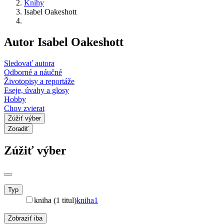
Knihy
Isabel Oakeshott
Autor Isabel Oakeshott
Sledovať autora
Odborné a náučné
Životopisy a reportáže
Eseje, úvahy a glosy
Hobby
Chov zvierat
Zúžiť výber
Zoradiť
Zúžiť výber
Typ
kniha (1 titul)
kniha
1
Zobraziť iba