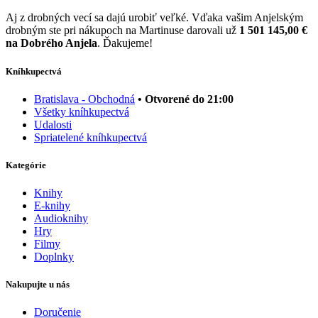
Aj z drobných vecí sa dajú urobiť veľké. Vďaka vašim Anjelským
drobným ste pri nákupoch na Martinuse darovali už
1 501 145,00 €
na Dobrého Anjela
. Ďakujeme!
Kníhkupectvá
Bratislava - Obchodná
• Otvorené do 21:00
Všetky kníhkupectvá
Udalosti
Spriatelené kníhkupectvá
Kategórie
Knihy
E-knihy
Audioknihy
Hry
Filmy
Doplnky
Nakupujte u nás
Doručenie