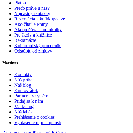
Platba
Prečo práve u nás?
Najčastejšie otázky
Rezervácia v kníhkupectve
Ako čítať e-knihy
Ako počúvať audioknihy
Pre školy a knižnice
Reklamácie
Knihomoľský pomocník
Odstúpiť od zmluvy
Martinus
Kontakty
Náš príbeh
Náš blog
Knihovrátok
Partnerský systém
Pridaj sa k nám
Marketing
Náš labák
Prehlásenie o cookies
Vyhlásenie o prístupnosti
Martinus je certifikovaný B Corp