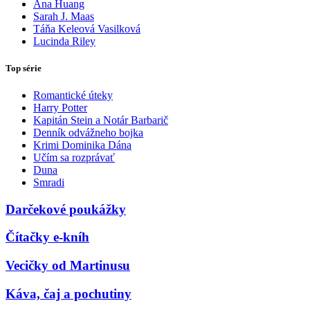
Ana Huang
Sarah J. Maas
Táňa Keleová Vasilková
Lucinda Riley
Top série
Romantické úteky
Harry Potter
Kapitán Stein a Notár Barbarič
Denník odvážneho bojka
Krimi Dominika Dána
Učím sa rozprávať
Duna
Smradi
Darčekové poukážky
Čítačky e-kníh
Vecičky od Martinusu
Káva, čaj a pochutiny