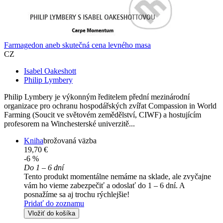
Farmagedon aneb skutečná cena levného masa
CZ
Isabel Oakeshott
Philip Lymbery
Philip Lymbery je výkonným ředitelem přední mezinárodní
organizace pro ochranu hospodářských zvířat Compassion in World
Farming (Soucit ve světovém zemědělství, CIWF) a hostujícím
profesorem na Winchesterské univerzitě...
Kniha
brožovaná väzba
19,70 €
-6 %
Do 1 – 6 dní
Tento produkt momentálne nemáme na sklade, ale zvyčajne
vám ho vieme zabezpečiť a odoslať do 1 – 6 dní. A
posnažíme sa aj trochu rýchlejšie!
Pridať do zoznamu
Vložiť do košíka