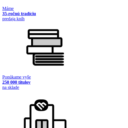
Máme
35-ročnú tradíciu
predaja kníh
Ponúkame vyše
250 000 titulov
na sklade