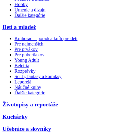
Hobby
Umenie a dizajn
Ďalšie kategórie
Deti a mládež
Knihorad – poradca kníh pre deti
Pre najmenších
Pre prvákov
Pre pubertiakov
Young Adult
Beletria
Rozprávky
Sci-fi, fantasy a komiksy
Leporelá
Náučné knihy
Ďalšie kategórie
Životopisy a reportáže
Kuchárky
Učebnice a slovníky