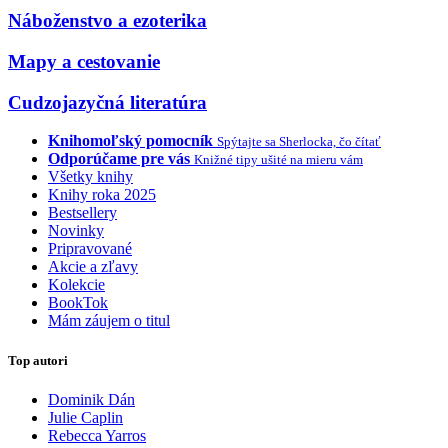
Náboženstvo a ezoterika
Mapy a cestovanie
Cudzojazyčná literatúra
Knihomoľský pomocník
Spýtajte sa Sherlocka, čo čítať
Odporúčame pre vás
Knižné tipy ušité na mieru vám
Všetky knihy
Knihy roka 2025
Bestsellery
Novinky
Pripravované
Akcie a zľavy
Kolekcie
BookTok
Mám záujem o titul
Top autori
Dominik Dán
Julie Caplin
Rebecca Yarros