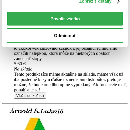
vám ho vieme zabezpečiť a odoslať do 12 – 17 dní. A
Zobraziť detaily
posnažíme sa aj trochu rýchlejšie!
Pridať do zoznamu
Vložiť do košíka
Povoliť všetko
Čítaná
mierne opotrebovaná
Túto knihu sme vykúpili cez
Knihovrátok
a je mierne
Odmietnuť
opotrebovaná.
Na tejto knihe už síce poznať, že ju niekto
čítal, môže jej chýbať prebal, nie je však poškodená tak, aby
to akokoľvek znižovalo zážitok z jej obsahu. Knihu sme
označili nálepkou, ktorá môže na niektorých obaloch
zanechať stopy.
5,60 €
Na sklade
Tento produkt síce máme aktuálne na sklade, máme však už
iba posledné kusy a ďalšie už nemá ani distribútor, preto je
možné, že bude onedlho úplne vypredaný. Ak ho chcete mať,
ponáhľajte sa!
Vložiť do košíka