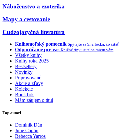
Náboženstvo a ezoterika
Mapy a cestovanie
Cudzojazyčná literatúra
Knihomoľský pomocník
Spýtajte sa Sherlocka, čo čítať
Odporúčame pre vás
Knižné tipy ušité na mieru vám
Všetky knihy
Knihy roka 2025
Bestsellery
Novinky
Pripravované
Akcie a zľavy
Kolekcie
BookTok
Mám záujem o titul
Top autori
Dominik Dán
Julie Caplin
Rebecca Yarros