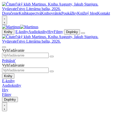
Doručenie
Kníhkupectvá
Knihovrátok
Poukážky
Knižný blog
Kontakt
E-knihy
Audioknihy
Hry
Filmy
Knihy
Doplnky
Vyhľadávanie
Prihlásiť
Vyhľadávanie
Knihy
E-knihy
Audioknihy
Hry
Filmy
Doplnky