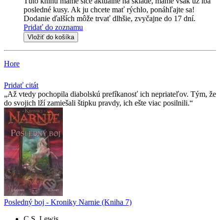
Túto knihu máme síce aktuálne na sklade, máme však už iba
posledné kusy. Ak ju chcete mať rýchlo, ponáhľajte sa!
Dodanie ďalších môže trvať dlhšie, zvyčajne do 17 dní.
Pridať do zoznamu
Vložiť do košíka
Hore
Pridať citát
Až vtedy pochopila diabolskú prefíkanosť ich nepriateľov. Tým, že
do svojich lží zamiešali štipku pravdy, ich ešte viac posilnili.
Posledný boj - Kroniky Narnie (Kniha 7)
C.S. Lewis