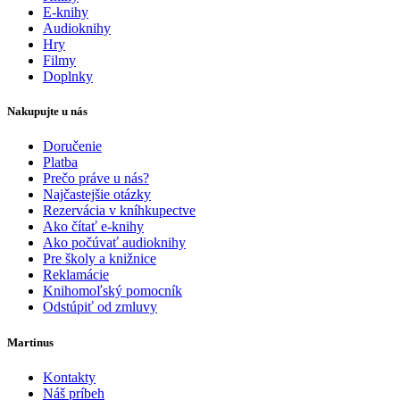
E-knihy
Audioknihy
Hry
Filmy
Doplnky
Nakupujte u nás
Doručenie
Platba
Prečo práve u nás?
Najčastejšie otázky
Rezervácia v kníhkupectve
Ako čítať e-knihy
Ako počúvať audioknihy
Pre školy a knižnice
Reklamácie
Knihomoľský pomocník
Odstúpiť od zmluvy
Martinus
Kontakty
Náš príbeh