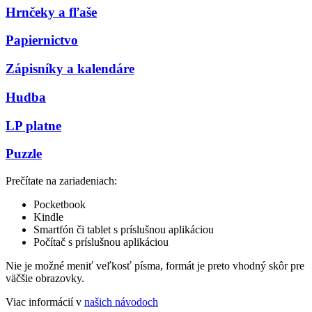
Hrnčeky a fľaše
Papiernictvo
Zápisníky a kalendáre
Hudba
LP platne
Puzzle
Prečítate na zariadeniach:
Pocketbook
Kindle
Smartfón či tablet s príslušnou aplikáciou
Počítač s príslušnou aplikáciou
Nie je možné meniť veľkosť písma, formát je preto vhodný skôr pre
väčšie obrazovky.
Viac informácií v
našich návodoch