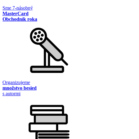
Sme 7-násobný
MasterCard
Obchodník roka
Organizujeme
množstvo besied
s autormi