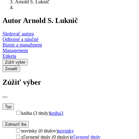
Arnold S. Luknič
Autor Arnold S. Luknič
Sledovať autora
Odborné a náučné
Biznis a manažment
Management
Etiketa
Zúžiť výber
Zoradiť
Zúžiť výber
Typ
kniha (3 tituly)
kniha
3
Zobraziť iba
novinky (0 titulov)
novinky
zľavnené tituly (0 titulov)
zľavnené tituly