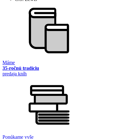
Máme
35-ročnú tradíciu
predaja kníh
Ponúkame vyše