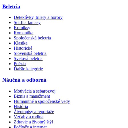
Beletria
Detektívky, trilery a horory
Sci-fi a fantasy
Komiksy
Romantika
Spoločenská beletria
Klasika
Historické
Slovenská beletria
Svetová beletria
Poézia
Ďalšie kategórie
Náučná a odborná
Motivácia a sebarozvoj
Biznis a manažment
Humanitné a spoločenské vedy
História
Životopisy a reportáže
Vzťahy a rodina
Zdravie a životný štýl
Počítače a internet