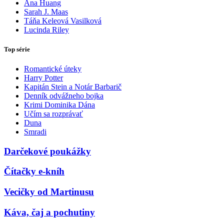
Ana Huang
Sarah J. Maas
Táňa Keleová Vasilková
Lucinda Riley
Top série
Romantické úteky
Harry Potter
Kapitán Stein a Notár Barbarič
Denník odvážneho bojka
Krimi Dominika Dána
Učím sa rozprávať
Duna
Smradi
Darčekové poukážky
Čítačky e-kníh
Vecičky od Martinusu
Káva, čaj a pochutiny