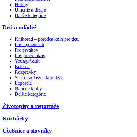
Hobby
Umenie a dizajn
Ďalšie kategórie
Deti a mládež
Knihorad – poradca kníh pre deti
Pre najmenších
Pre prvákov
Pre pubertiakov
Young Adult
Beletria
Rozprávky
Sci-fi, fantasy a komiksy
Leporelá
Náučné knihy
Ďalšie kategórie
Životopisy a reportáže
Kuchárky
Učebnice a slovníky