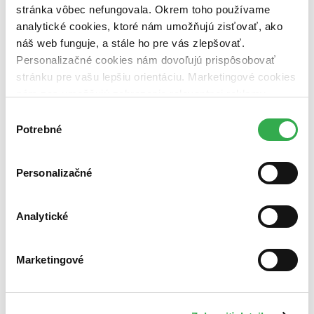
stránka vôbec nefungovala. Okrem toho používame
analytické cookies, ktoré nám umožňujú zisťovať, ako
náš web funguje, a stále ho pre vás zlepšovať.
Personalizačné cookies nám dovoľujú prispôsobovať
stránku pre vašu lepšiu orientáciu. Marketingové cookies
nám zas umožňujú zobrazenie relevantnej reklamy.
Niektoré údaje zdieľame aj s tretími stranami. Veľmi by
Výber
nám pomohlo, keby sme mohli používať všetky tieto
Potrebné
súhlasu
cookies. Ďakujeme!
Personalizačné
Ochrana podnikateľských informácií
Arnold S. Luknič
Analytické
Proces riadenia fyzickej, logistickej a administratívnej ochrany
informácií v myšlienkovej, písomnej a elektronickej forme...
Marketingové
Kniha
brožovaná väzba
8,50 €
Do 12 – 17 dní
Tento produkt momentálne nemáme na sklade, ale zvyčajne