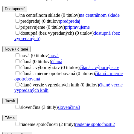
Dostupnosť
na centrálnom sklade (0 titulov)
na centrálnom sklade
predpredaj (0 titulov)
predpredaj
pripravujeme (0 titulov)
pripravujeme
dostupná (bez vypredaných) (0 titulov)
dostupná (bez
vypredaných)
Nové / čítané
nová (0 titulov)
nová
čítaná (0 titulov)
čítaná
čítaná - výborný stav (0 titulov)
čítaná - výborný stav
čítaná - mierne opotrebovaná (0 titulov)
čítaná - mierne
opotrebovaná
čítané verzie vypredaných kníh (0 titulov)
čítané verzie
vypredaných kníh
Jazyk
slovenčina (3 tituly)
slovenčina
3
Téma
riadenie spoločnosti (2 tituly)
riadenie spoločnosti
2