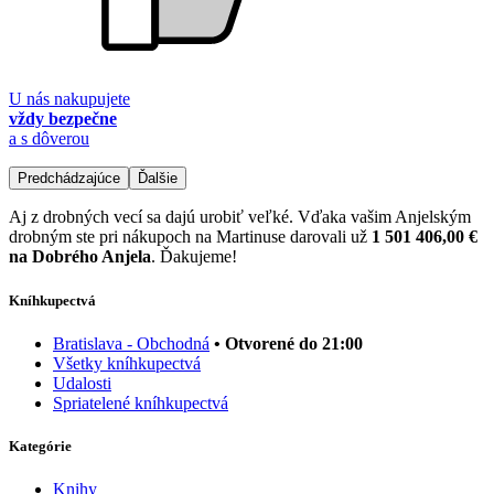
U nás nakupujete
vždy bezpečne
a s dôverou
Predchádzajúce
Ďalšie
Aj z drobných vecí sa dajú urobiť veľké. Vďaka vašim Anjelským
drobným ste pri nákupoch na Martinuse darovali už
1 501 406,00 €
na Dobrého Anjela
. Ďakujeme!
Kníhkupectvá
Bratislava - Obchodná
• Otvorené do 21:00
Všetky kníhkupectvá
Udalosti
Spriatelené kníhkupectvá
Kategórie
Knihy