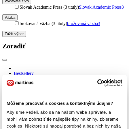
Vydavateľstvo
Slovak Academic Press (3 tituly)
Slovak Academic Press
3
Väzba
brožovaná väzba (3 tituly)
brožovaná väzba
3
Zúžiť výber
Zoradiť
Bestsellery
Top hodnotené
Novinky
Najdrahšie
Najlacnejšie
Najvyššia zľava
Môžeme pracovať s cookies a kontaktnými údajmi?
Aby sme vedeli, ako sa na našom webe správate, a
mohli vám zobraziť tie najlepšie tipy na knihy, zbierame
cookies. Niektoré sú naozaj potrebné a bez nich by naša