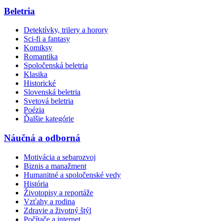
Beletria
Detektívky, trilery a horory
Sci-fi a fantasy
Komiksy
Romantika
Spoločenská beletria
Klasika
Historické
Slovenská beletria
Svetová beletria
Poézia
Ďalšie kategórie
Náučná a odborná
Motivácia a sebarozvoj
Biznis a manažment
Humanitné a spoločenské vedy
História
Životopisy a reportáže
Vzťahy a rodina
Zdravie a životný štýl
Počítače a internet