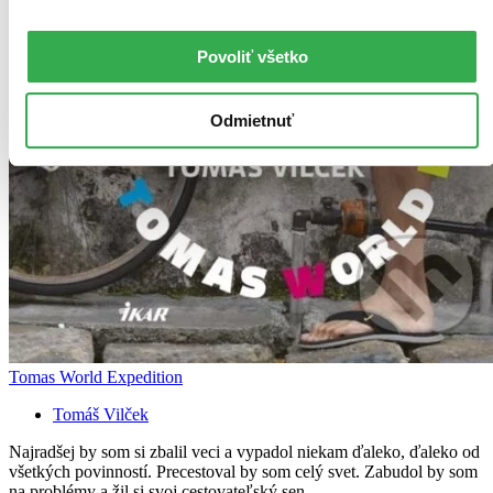
Povoliť všetko
Odmietnuť
Tomas World Expedition
Tomáš Vilček
Najradšej by som si zbalil veci a vypadol niekam ďaleko, ďaleko od
všetkých povinností. Precestoval by som celý svet. Zabudol by som
na problémy a žil si svoj cestovateľský sen...