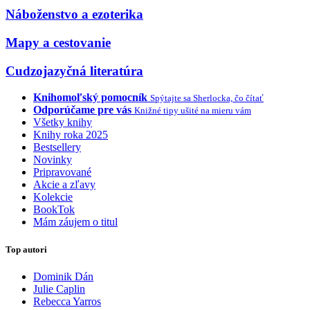
Náboženstvo a ezoterika
Mapy a cestovanie
Cudzojazyčná literatúra
Knihomoľský pomocník
Spýtajte sa Sherlocka, čo čítať
Odporúčame pre vás
Knižné tipy ušité na mieru vám
Všetky knihy
Knihy roka 2025
Bestsellery
Novinky
Pripravované
Akcie a zľavy
Kolekcie
BookTok
Mám záujem o titul
Top autori
Dominik Dán
Julie Caplin
Rebecca Yarros