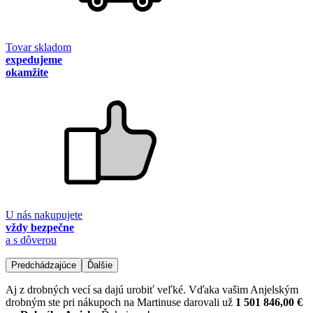
Tovar skladom
expedujeme
okamžite
U nás nakupujete
vždy bezpečne
a s dôverou
Predchádzajúce
Ďalšie
Aj z drobných vecí sa dajú urobiť veľké. Vďaka vašim Anjelským
drobným ste pri nákupoch na Martinuse darovali už
1 501 846,00 €