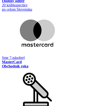
Osobný odber
20 kníhkupectiev
po celom Slovensku
Sme 7-násobný
MasterCard
Obchodník roka