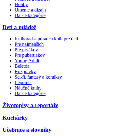
Hobby
Umenie a dizajn
Ďalšie kategórie
Deti a mládež
Knihorad – poradca kníh pre deti
Pre najmenších
Pre prvákov
Pre pubertiakov
Young Adult
Beletria
Rozprávky
Sci-fi, fantasy a komiksy
Leporelá
Náučné knihy
Ďalšie kategórie
Životopisy a reportáže
Kuchárky
Učebnice a slovníky