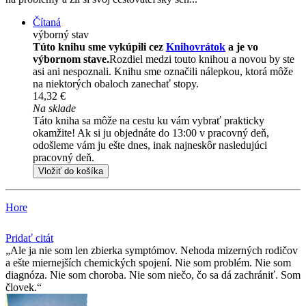
Čítaná
výborný stav
Túto knihu sme vykúpili cez
Knihovrátok
a je vo
výbornom stave.
Rozdiel medzi touto knihou a novou by ste
asi ani nespoznali. Knihu sme označili nálepkou, ktorá môže
na niektorých obaloch zanechať stopy.
14,32 €
Na sklade
Táto kniha sa môže na cestu ku vám vybrať prakticky
okamžite! Ak si ju objednáte do 13:00 v pracovný deň,
odošleme vám ju ešte dnes, inak najneskôr nasledujúci
pracovný deň.
Vložiť do košíka
Hore
Pridať citát
Ale ja nie som len zbierka symptómov. Nehoda mizerných rodičov
a ešte miernejších chemických spojení. Nie som problém. Nie som
diagnóza. Nie som choroba. Nie som niečo, čo sa dá zachrániť. Som
človek.