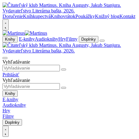
Doručenie
Kníhkupectvá
Knihovrátok
Poukážky
Knižný blog
Kontakt
E-knihy
Audioknihy
Hry
Filmy
Knihy
Doplnky
Vyhľadávanie
Prihlásiť
Vyhľadávanie
Knihy
E-knihy
Audioknihy
Hry
Filmy
Doplnky