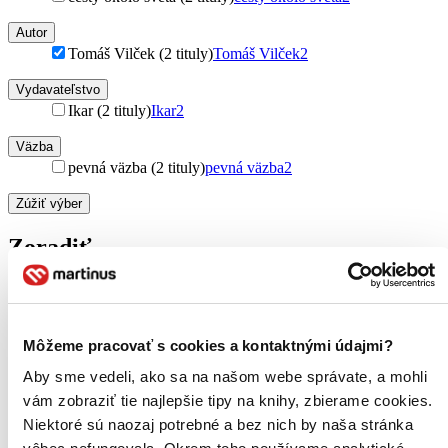
Autor
Tomáš Vilček (2 tituly)
Tomáš Vilček
2
Vydavateľstvo
Ikar (2 tituly)
Ikar
2
Väzba
pevná väzba (2 tituly)
pevná väzba
2
Zúžiť výber
Zoradiť
Bestsellery
Môžeme pracovať s cookies a kontaktnými údajmi?
Top hodnotené
Aby sme vedeli, ako sa na našom webe správate, a mohli
Novinky
Najdrahšie
vám zobraziť tie najlepšie tipy na knihy, zbierame cookies.
Najlacnejšie
Niektoré sú naozaj potrebné a bez nich by naša stránka
Najvyššia zľava