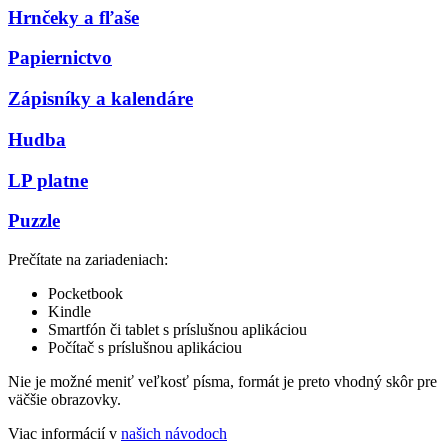
Hrnčeky a fľaše
Papiernictvo
Zápisníky a kalendáre
Hudba
LP platne
Puzzle
Prečítate na zariadeniach:
Pocketbook
Kindle
Smartfón či tablet s príslušnou aplikáciou
Počítač s príslušnou aplikáciou
Nie je možné meniť veľkosť písma, formát je preto vhodný skôr pre
väčšie obrazovky.
Viac informácií v
našich návodoch