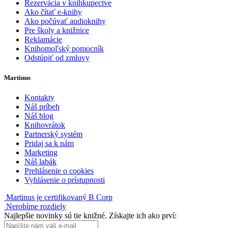
Rezervácia v kníhkupectve
Ako čítať e-knihy
Ako počúvať audioknihy
Pre školy a knižnice
Reklamácie
Knihomoľský pomocník
Odstúpiť od zmluvy
Martinus
Kontakty
Náš príbeh
Náš blog
Knihovrátok
Partnerský systém
Pridaj sa k nám
Marketing
Náš labák
Prehlásenie o cookies
Vyhlásenie o prístupnosti
Martinus je certifikovaný B Corp
Nerobíme rozdiely
Najlepšie novinky sú tie knižné. Získajte ich ako prví: