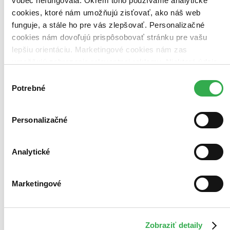
vôbec nefungovala. Okrem toho používame analytické
cookies, ktoré nám umožňujú zisťovať, ako náš web
Použité filtre
funguje, a stále ho pre vás zlepšovať. Personalizačné
Zrušiť filtre
Autor Tomáš Vilček
dostupné
cookies nám dovoľujú prispôsobovať stránku pre vašu
lepšiu orientáciu. Marketingové cookies nám zas
umožňujú zobrazenie relevantnej reklamy. Niektoré údaje
zdieľame aj s tretími stranami. Veľmi by nám pomohlo,
Výber
keby sme mohli používať všetky tieto cookies. Ďakujeme!
Potrebné
súhlasu
Personalizačné
Analytické
Marketingové
Zobraziť detaily