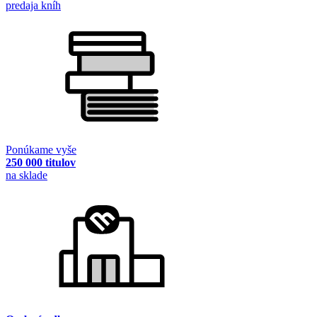
predaja kníh
Ponúkame vyše
250 000 titulov
na sklade