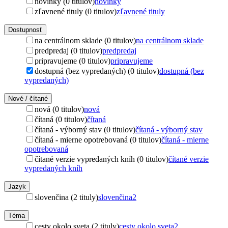
novinky (0 titulov)
novinky
zľavnené tituly (0 titulov)
zľavnené tituly
Dostupnosť
na centrálnom sklade (0 titulov)
na centrálnom sklade
predpredaj (0 titulov)
predpredaj
pripravujeme (0 titulov)
pripravujeme
dostupná (bez vypredaných) (0 titulov)
dostupná (bez
vypredaných)
Nové / čítané
nová (0 titulov)
nová
čítaná (0 titulov)
čítaná
čítaná - výborný stav (0 titulov)
čítaná - výborný stav
čítaná - mierne opotrebovaná (0 titulov)
čítaná - mierne
opotrebovaná
čítané verzie vypredaných kníh (0 titulov)
čítané verzie
vypredaných kníh
Jazyk
slovenčina (2 tituly)
slovenčina
2
Téma
cesty okolo sveta (2 tituly)
cesty okolo sveta
2