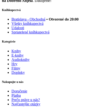
na Dobrého Anjela
. Ďakujeme!
Kníhkupectvá
Bratislava - Obchodná
• Otvorené do 20:00
Všetky kníhkupectvá
Udalosti
Spriatelené kníhkupectvá
Kategórie
Knihy
E-knihy
Audioknihy
Hry
Filmy
Doplnky
Nakupujte u nás
Doručenie
Platba
Prečo práve u nás?
Najčastejšie otázky