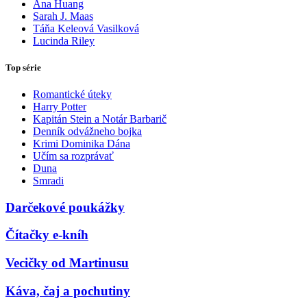
Ana Huang
Sarah J. Maas
Táňa Keleová Vasilková
Lucinda Riley
Top série
Romantické úteky
Harry Potter
Kapitán Stein a Notár Barbarič
Denník odvážneho bojka
Krimi Dominika Dána
Učím sa rozprávať
Duna
Smradi
Darčekové poukážky
Čítačky e-kníh
Vecičky od Martinusu
Káva, čaj a pochutiny