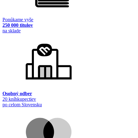
Ponúkame vyše
250 000 titulov
na sklade
Osobný odber
20 kníhkupectiev
po celom Slovensku