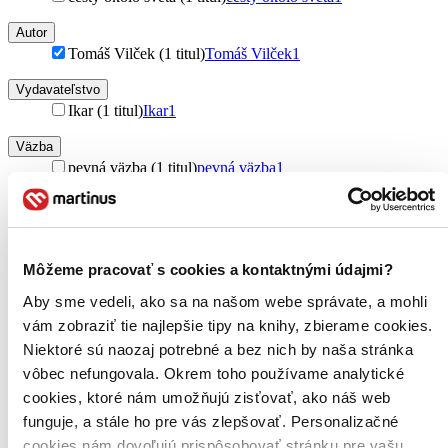
Autor
Tomáš Vilček (1 titul)
Tomáš Vilček
1
Vydavateľstvo
Ikar (1 titul)
Ikar
1
Väzba
pevná väzba (1 titul)
pevná väzba
1
Zúžiť výber
Zoradiť
Môžeme pracovať s cookies a kontaktnými údajmi?
Aby sme vedeli, ako sa na našom webe správate, a mohli
vám zobraziť tie najlepšie tipy na knihy, zbierame cookies.
Bestsellery
Niektoré sú naozaj potrebné a bez nich by naša stránka
Top hodnotené
vôbec nefungovala. Okrem toho používame analytické
Novinky
Najdrahšie
cookies, ktoré nám umožňujú zisťovať, ako náš web
Najlacnejšie
funguje, a stále ho pre vás zlepšovať. Personalizačné
Najvyššia zľava
cookies nám dovoľujú prispôsobovať stránku pre vašu