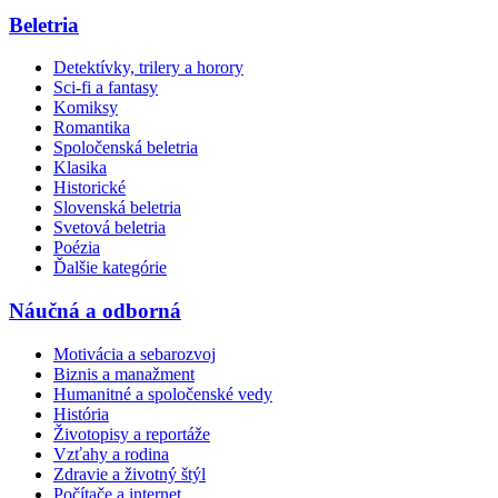
Beletria
Detektívky, trilery a horory
Sci-fi a fantasy
Komiksy
Romantika
Spoločenská beletria
Klasika
Historické
Slovenská beletria
Svetová beletria
Poézia
Ďalšie kategórie
Náučná a odborná
Motivácia a sebarozvoj
Biznis a manažment
Humanitné a spoločenské vedy
História
Životopisy a reportáže
Vzťahy a rodina
Zdravie a životný štýl
Počítače a internet