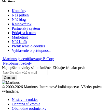
Martinus
Kontakty
Náš príbeh
Náš blog
Knihovrátok
Partnerský systém
Pridaj sa k nám
Marketing
Náš labák
Prehlásenie o cookies
Vyhlásenie o prístupnosti
Martinus je certifikovaný B Corp
Nerobíme rozdiely
Najlepšie novinky sú tie knižné. Získajte ich ako prví:
Odoslať
© 2000-2026 Martinus. Internetové kníhkupectvo. Všetky práva
vyhradené.
Nastaviť cookies
Ochrana súkromia
Obchodné podmienky