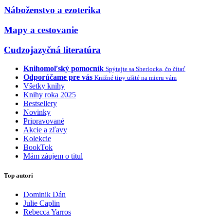
Náboženstvo a ezoterika
Mapy a cestovanie
Cudzojazyčná literatúra
Knihomoľský pomocník
Spýtajte sa Sherlocka, čo čítať
Odporúčame pre vás
Knižné tipy ušité na mieru vám
Všetky knihy
Knihy roka 2025
Bestsellery
Novinky
Pripravované
Akcie a zľavy
Kolekcie
BookTok
Mám záujem o titul
Top autori
Dominik Dán
Julie Caplin
Rebecca Yarros