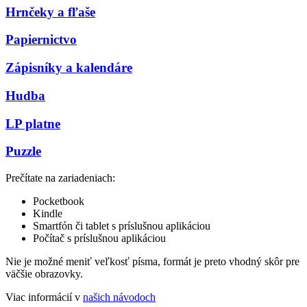
Hrnčeky a fľaše
Papiernictvo
Zápisníky a kalendáre
Hudba
LP platne
Puzzle
Prečítate na zariadeniach:
Pocketbook
Kindle
Smartfón či tablet s príslušnou aplikáciou
Počítač s príslušnou aplikáciou
Nie je možné meniť veľkosť písma, formát je preto vhodný skôr pre
väčšie obrazovky.
Viac informácií v
našich návodoch