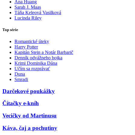
Ana Huang
Sarah J. Maas
Táňa Keleová Vasilková
Lucinda Riley
Top série
Romantické úteky
Harry Potter
Kapitán Stein a Notár Barbarič
Denník odvážneho bojka
Krimi Dominika Dána
Učím sa rozprávať
Duna
Smradi
Darčekové poukážky
Čítačky e-kníh
Vecičky od Martinusu
Káva, čaj a pochutiny