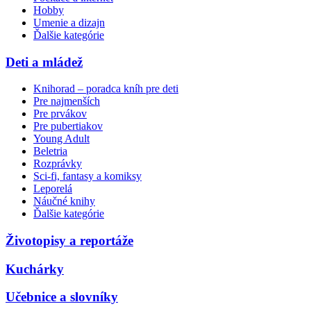
Hobby
Umenie a dizajn
Ďalšie kategórie
Deti a mládež
Knihorad – poradca kníh pre deti
Pre najmenších
Pre prvákov
Pre pubertiakov
Young Adult
Beletria
Rozprávky
Sci-fi, fantasy a komiksy
Leporelá
Náučné knihy
Ďalšie kategórie
Životopisy a reportáže
Kuchárky
Učebnice a slovníky