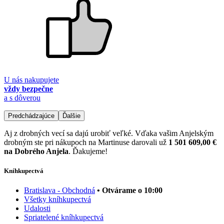
U nás nakupujete
vždy bezpečne
a s dôverou
Predchádzajúce
Ďalšie
Aj z drobných vecí sa dajú urobiť veľké. Vďaka vašim Anjelským
drobným ste pri nákupoch na Martinuse darovali už
1 501 609,00 €
na Dobrého Anjela
. Ďakujeme!
Kníhkupectvá
Bratislava - Obchodná
• Otvárame o 10:00
Všetky kníhkupectvá
Udalosti
Spriatelené kníhkupectvá