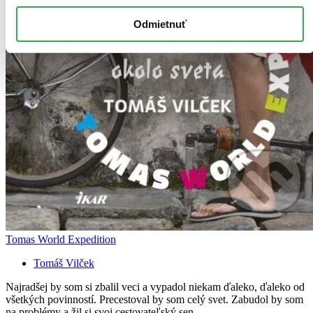
Odmietnuť
Tomas World Expedition
Tomáš Vilček
Najradšej by som si zbalil veci a vypadol niekam ďaleko, ďaleko od
všetkých povinností. Precestoval by som celý svet. Zabudol by som
na problémy a žil si svoj cestovateľský sen...