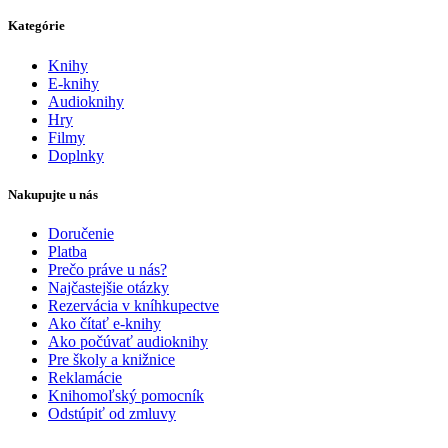
Kategórie
Knihy
E-knihy
Audioknihy
Hry
Filmy
Doplnky
Nakupujte u nás
Doručenie
Platba
Prečo práve u nás?
Najčastejšie otázky
Rezervácia v kníhkupectve
Ako čítať e-knihy
Ako počúvať audioknihy
Pre školy a knižnice
Reklamácie
Knihomoľský pomocník
Odstúpiť od zmluvy