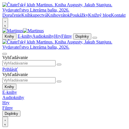
Doručenie
Kníhkupectvá
Knihovrátok
Poukážky
Knižný blog
Kontakt
E-knihy
Audioknihy
Hry
Filmy
Knihy
Doplnky
Vyhľadávanie
Prihlásiť
Vyhľadávanie
Knihy
E-knihy
Audioknihy
Hry
Filmy
Doplnky