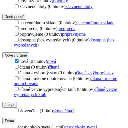
novinky (0 titulov)
novinky
zľavnené tituly (0 titulov)
zľavnené tituly
Dostupnosť
na centrálnom sklade (0 titulov)
na centrálnom sklade
predpredaj (0 titulov)
predpredaj
pripravujeme (0 titulov)
pripravujeme
dostupná (bez vypredaných) (0 titulov)
dostupná (bez
vypredaných)
Nové / čítané
nová (0 titulov)
nová
čítaná (0 titulov)
čítaná
čítaná - výborný stav (0 titulov)
čítaná - výborný stav
čítaná - mierne opotrebovaná (0 titulov)
čítaná - mierne
opotrebovaná
čítané verzie vypredaných kníh (0 titulov)
čítané verzie
vypredaných kníh
Jazyk
slovenčina (1 titul)
slovenčina
1
Téma
cesty okolo sveta (1 titul)
cesty okolo sveta
1