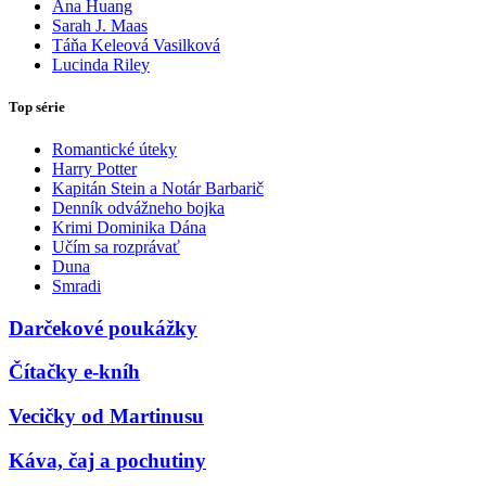
Ana Huang
Sarah J. Maas
Táňa Keleová Vasilková
Lucinda Riley
Top série
Romantické úteky
Harry Potter
Kapitán Stein a Notár Barbarič
Denník odvážneho bojka
Krimi Dominika Dána
Učím sa rozprávať
Duna
Smradi
Darčekové poukážky
Čítačky e-kníh
Vecičky od Martinusu
Káva, čaj a pochutiny