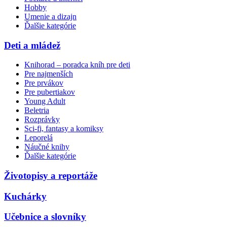
Hobby
Umenie a dizajn
Ďalšie kategórie
Deti a mládež
Knihorad – poradca kníh pre deti
Pre najmenších
Pre prvákov
Pre pubertiakov
Young Adult
Beletria
Rozprávky
Sci-fi, fantasy a komiksy
Leporelá
Náučné knihy
Ďalšie kategórie
Životopisy a reportáže
Kuchárky
Učebnice a slovníky