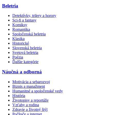
Beletria
Detektívky, trilery a horory
Sci-fi a fantasy
Komiksy
Romantika
Spoločenská beletria
Klasika
Historické
Slovenská beletria
Svetová beletria
Poézia
Ďalšie kategórie
Náučná a odborná
Motivácia a sebarozvoj
Biznis a manažment
Humanitné a spoločenské vedy
História
Životopisy a reportáže
Vzťahy a rodina
Zdravie a životný štýl
Počítače a internet