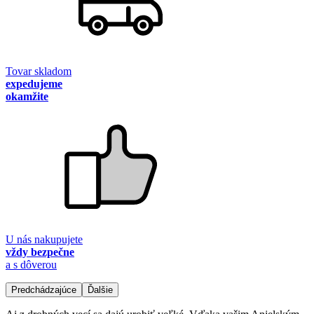
Tovar skladom
expedujeme
okamžite
U nás nakupujete
vždy bezpečne
a s dôverou
Predchádzajúce
Ďalšie