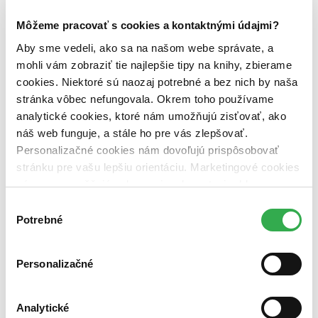
Dostupnosť
Môžeme pracovať s cookies a kontaktnými údajmi?
na centrálnom sklade (0 titulov)
na centrálnom sklade
Aby sme vedeli, ako sa na našom webe správate, a
predpredaj (0 titulov)
predpredaj
pripravujeme (0 titulov)
pripravujeme
mohli vám zobraziť tie najlepšie tipy na knihy, zbierame
dostupná (bez vypredaných) (0 titulov)
dostupná (bez
cookies. Niektoré sú naozaj potrebné a bez nich by naša
vypredaných)
stránka vôbec nefungovala. Okrem toho používame
analytické cookies, ktoré nám umožňujú zisťovať, ako
Nové / čítané
nová (0 titulov)
nová
náš web funguje, a stále ho pre vás zlepšovať.
čítaná (0 titulov)
čítaná
Personalizačné cookies nám dovoľujú prispôsobovať
čítaná - výborný stav (0 titulov)
čítaná - výborný stav
stránku pre vašu lepšiu orientáciu. Marketingové cookies
čítaná - mierne opotrebovaná (0 titulov)
čítaná - mierne
nám zas umožňujú zobrazenie relevantnej reklamy.
opotrebovaná
čítané verzie vypredaných kníh (0 titulov)
čítané verzie
Niektoré údaje zdieľame aj s tretími stranami. Veľmi by
Výber
vypredaných kníh
nám pomohlo, keby sme mohli používať všetky tieto
Potrebné
súhlasu
cookies. Ďakujeme!
Zúžiť výber
Personalizačné
Zoradiť
Analytické