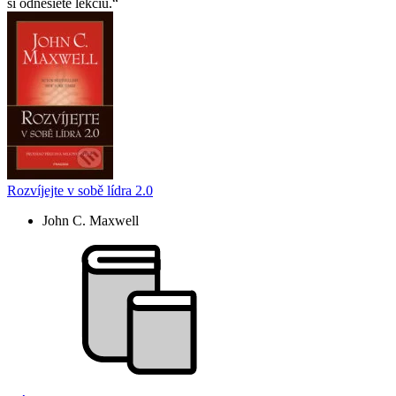
si odnesiete lekciu.
Rozvíjejte v sobě lídra 2.0
John C. Maxwell