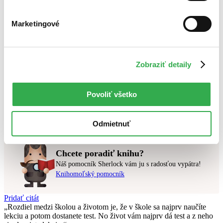
Bestsellery
Top hodnotené
Marketingové
Novinky
Najdrahšie
Najlacnejšie
Najvyššia zľava
Zobraziť detaily
Použité filtre
Zrušiť filtre
Povoliť všetko
Autor Tomáš Vilček
najnovšie
Nebol nájdený
žiadny titul
vyhovujúci zadaným podmienkam.
Skúste prosím zmeniť vyhľadávaný výraz.
Odmietnuť
Chcete poradiť knihu?
Náš pomocník Sherlock vám ju s radosťou vypátra!
Knihomoľský pomocník
Pridať citát
Rozdiel medzi školou a životom je, že v škole sa najprv naučíte
lekciu a potom dostanete test. No život vám najprv dá test a z neho