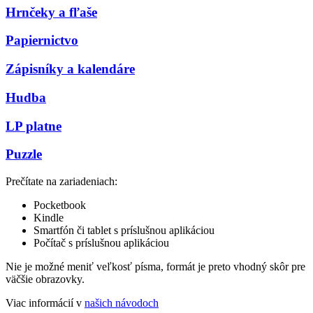
Hrnčeky a fľaše
Papiernictvo
Zápisníky a kalendáre
Hudba
LP platne
Puzzle
Prečítate na zariadeniach:
Pocketbook
Kindle
Smartfón či tablet s príslušnou aplikáciou
Počítač s príslušnou aplikáciou
Nie je možné meniť veľkosť písma, formát je preto vhodný skôr pre
väčšie obrazovky.
Viac informácií v
našich návodoch