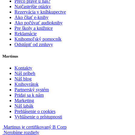
Prečo práve u nás?
Najčastejšie otázky
Rezervácia v kníhkupectve
Ako čítať e-knihy
Ako počúvať audioknihy
Pre školy a knižnice
Reklamácie
Knihomoľský pomocník
Odstúpiť od zmluvy
Martinus
Kontakty
Náš príbeh
Náš blog
Knihovrátok
Partnerský systém
Pridaj sa k nám
Marketing
Náš labák
Prehlásenie o cookies
Vyhlásenie o prístupnosti
Martinus je certifikovaný B Corp
Nerobíme rozdiely