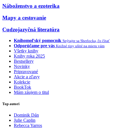
Náboženstvo a ezoterika
Mapy a cestovanie
Cudzojazyčná literatúra
Knihomoľský pomocník
Spýtajte sa Sherlocka, čo čítať
Odporúčame pre vás
Knižné tipy ušité na mieru vám
Všetky knihy
Knihy roka 2025
Bestsellery
Novinky
Pripravované
Akcie a zľavy
Kolekcie
BookTok
Mám záujem o titul
Top autori
Dominik Dán
Julie Caplin
Rebecca Yarros