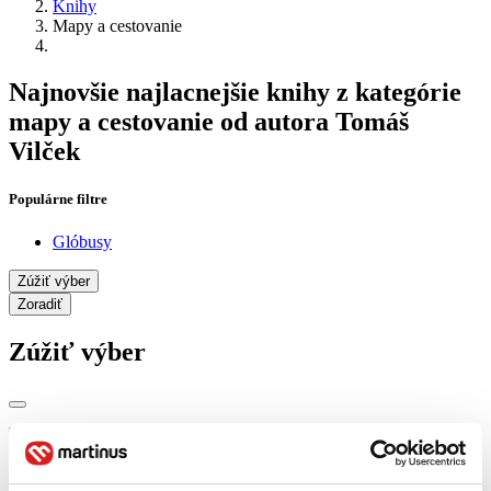
Knihy
Mapy a cestovanie
Najnovšie najlacnejšie knihy z kategórie
mapy a cestovanie od autora Tomáš
Vilček
Populárne filtre
Glóbusy
Zúžiť výber
Zoradiť
Zúžiť výber
Zobraziť iba
novinky (0 titulov)
novinky
zľavnené tituly (0 titulov)
zľavnené tituly