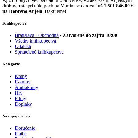
Aj z drobných vecí sa dajú urobiť veľké. Vďaka vašim Anjelským
drobným ste pri nákupoch na Martinuse darovali už
1 501 846,00 €
na Dobrého Anjela
. Ďakujeme!
Kníhkupectvá
Bratislava - Obchodná
• Zatvorené do zajtra 10:00
Všetky kníhkupectvá
Udalosti
Spriatelené kníhkupectvá
Kategórie
Knihy
E-knihy
Audioknihy
Hry
Filmy
Doplnky
Nakupujte u nás
Doručenie
Platba