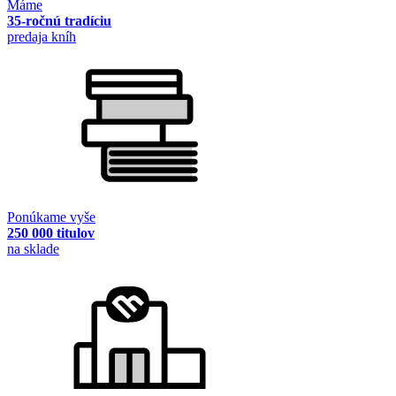
Máme
35-ročnú tradíciu
predaja kníh
Ponúkame vyše
250 000 titulov
na sklade