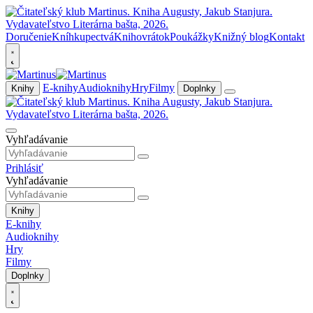
Doručenie
Kníhkupectvá
Knihovrátok
Poukážky
Knižný blog
Kontakt
E-knihy
Audioknihy
Hry
Filmy
Knihy
Doplnky
Vyhľadávanie
Prihlásiť
Vyhľadávanie
Knihy
E-knihy
Audioknihy
Hry
Filmy
Doplnky