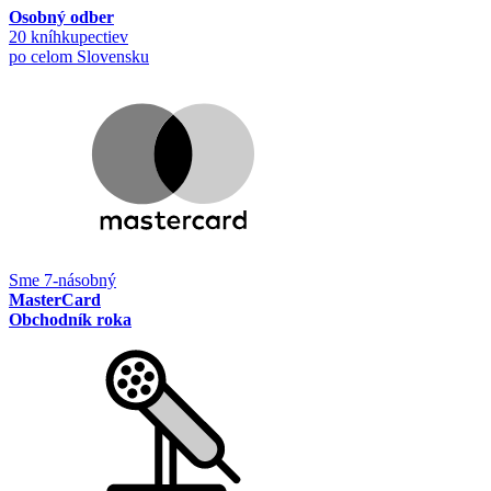
Osobný odber
20 kníhkupectiev
po celom Slovensku
Sme 7-násobný
MasterCard
Obchodník roka