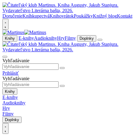
Doručenie
Kníhkupectvá
Knihovrátok
Poukážky
Knižný blog
Kontakt
E-knihy
Audioknihy
Hry
Filmy
Knihy
Doplnky
Vyhľadávanie
Prihlásiť
Vyhľadávanie
Knihy
E-knihy
Audioknihy
Hry
Filmy
Doplnky