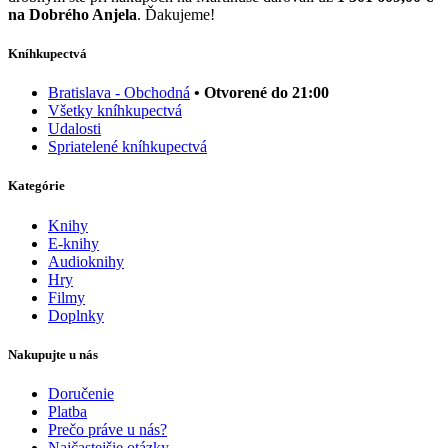
na Dobrého Anjela
. Ďakujeme!
Kníhkupectvá
Bratislava - Obchodná
• Otvorené do 21:00
Všetky kníhkupectvá
Udalosti
Spriatelené kníhkupectvá
Kategórie
Knihy
E-knihy
Audioknihy
Hry
Filmy
Doplnky
Nakupujte u nás
Doručenie
Platba
Prečo práve u nás?
Najčastejšie otázky