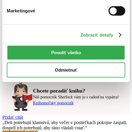
Bestsellery
Marketingové
Top hodnotené
Novinky
Najdrahšie
Najlacnejšie
Najvyššia zľava
Zobraziť detaily
Použité filtre
Povoliť všetko
Zrušiť filtre
Autor Tomáš Vilček
v zľave
Nebol nájdený
žiadny titul
vyhovujúci zadaným podmienkam.
Odmietnuť
Skúste prosím zmeniť vyhľadávaný výraz.
Chcete poradiť knihu?
Náš pomocník Sherlock vám ju s radosťou vypátra!
Knihomoľský pomocník
Pridať citát
Deti potrebujú klamstvá, aby večer v postieľkach pokojne zaspali,
dospelí ich potrebujú, aby ráno vládali vstať.