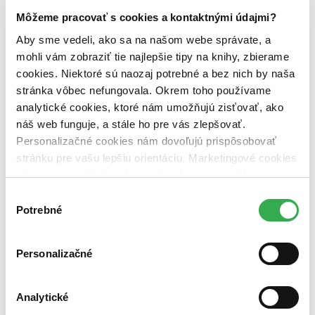
Môžeme pracovať s cookies a kontaktnými údajmi?
Dostupnosť
na centrálnom sklade (0 titulov)
na centrálnom sklade
Aby sme vedeli, ako sa na našom webe správate, a
predpredaj (0 titulov)
predpredaj
mohli vám zobraziť tie najlepšie tipy na knihy, zbierame
pripravujeme (0 titulov)
pripravujeme
cookies. Niektoré sú naozaj potrebné a bez nich by naša
dostupná (bez vypredaných) (0 titulov)
dostupná (bez
vypredaných)
stránka vôbec nefungovala. Okrem toho používame
analytické cookies, ktoré nám umožňujú zisťovať, ako
Nové / čítané
náš web funguje, a stále ho pre vás zlepšovať.
nová (0 titulov)
nová
Personalizačné cookies nám dovoľujú prispôsobovať
čítaná (0 titulov)
čítaná
stránku pre vašu lepšiu orientáciu. Marketingové cookies
čítaná - výborný stav (0 titulov)
čítaná - výborný stav
čítaná - mierne opotrebovaná (0 titulov)
čítaná - mierne
nám zas umožňujú zobrazenie relevantnej reklamy.
opotrebovaná
Niektoré údaje zdieľame aj s tretími stranami. Veľmi by
Výber
čítané verzie vypredaných kníh (0 titulov)
čítané verzie
nám pomohlo, keby sme mohli používať všetky tieto
Potrebné
vypredaných kníh
súhlasu
cookies. Ďakujeme!
Zúžiť výber
Personalizačné
Zoradiť
Analytické