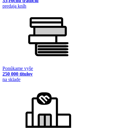
35-ročnú tradíciu
predaja kníh
Ponúkame vyše
250 000 titulov
na sklade