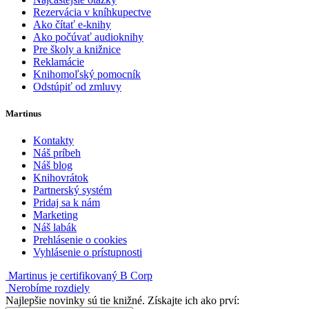
Rezervácia v kníhkupectve
Ako čítať e-knihy
Ako počúvať audioknihy
Pre školy a knižnice
Reklamácie
Knihomoľský pomocník
Odstúpiť od zmluvy
Martinus
Kontakty
Náš príbeh
Náš blog
Knihovrátok
Partnerský systém
Pridaj sa k nám
Marketing
Náš labák
Prehlásenie o cookies
Vyhlásenie o prístupnosti
Martinus je certifikovaný B Corp
Nerobíme rozdiely
Najlepšie novinky sú tie knižné. Získajte ich ako prví: