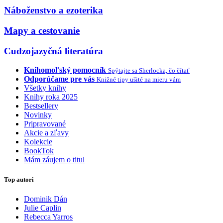
Náboženstvo a ezoterika
Mapy a cestovanie
Cudzojazyčná literatúra
Knihomoľský pomocník
Spýtajte sa Sherlocka, čo čítať
Odporúčame pre vás
Knižné tipy ušité na mieru vám
Všetky knihy
Knihy roka 2025
Bestsellery
Novinky
Pripravované
Akcie a zľavy
Kolekcie
BookTok
Mám záujem o titul
Top autori
Dominik Dán
Julie Caplin
Rebecca Yarros