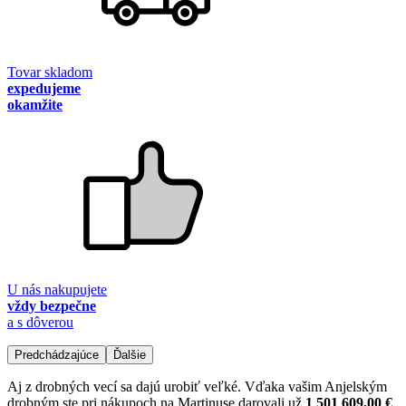
Tovar skladom
expedujeme
okamžite
U nás nakupujete
vždy bezpečne
a s dôverou
Predchádzajúce
Ďalšie
Aj z drobných vecí sa dajú urobiť veľké. Vďaka vašim Anjelským
drobným ste pri nákupoch na Martinuse darovali už
1 501 609,00 €