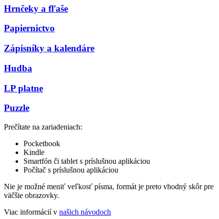
Hrnčeky a fľaše
Papiernictvo
Zápisníky a kalendáre
Hudba
LP platne
Puzzle
Prečítate na zariadeniach:
Pocketbook
Kindle
Smartfón či tablet s príslušnou aplikáciou
Počítač s príslušnou aplikáciou
Nie je možné meniť veľkosť písma, formát je preto vhodný skôr pre
väčšie obrazovky.
Viac informácií v
našich návodoch