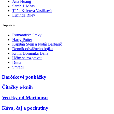
Ana Huang
Sarah J. Maas
Táňa Keleová Vasilková
Lucinda Riley
Top série
Romantické úteky
Harry Potter
Kapitán Stein a Notár Barbarič
Denník odvážneho bojka
Krimi Dominika Dána
Učím sa rozprávať
Duna
Smradi
Darčekové poukážky
Čítačky e-kníh
Vecičky od Martinusu
Káva, čaj a pochutiny