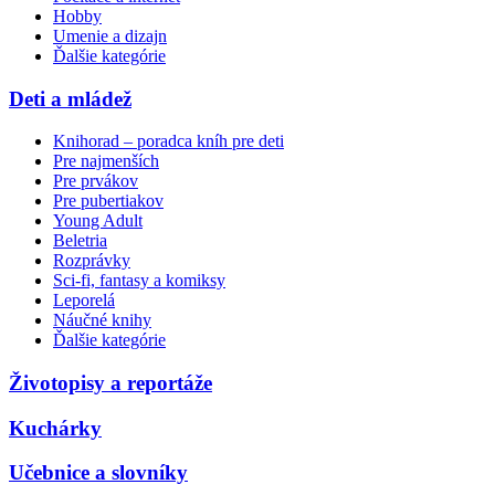
Hobby
Umenie a dizajn
Ďalšie kategórie
Deti a mládež
Knihorad – poradca kníh pre deti
Pre najmenších
Pre prvákov
Pre pubertiakov
Young Adult
Beletria
Rozprávky
Sci-fi, fantasy a komiksy
Leporelá
Náučné knihy
Ďalšie kategórie
Životopisy a reportáže
Kuchárky
Učebnice a slovníky