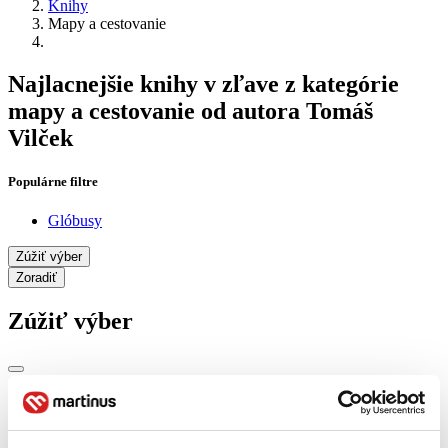
Knihy
Mapy a cestovanie
Najlacnejšie knihy v zľave z kategórie
mapy a cestovanie od autora Tomáš
Vilček
Populárne filtre
Glóbusy
Zúžiť výber
Zoradiť
Zúžiť výber
Zobraziť iba
novinky (0 titulov)
novinky
zľavnené tituly (0 titulov)
zľavnené tituly