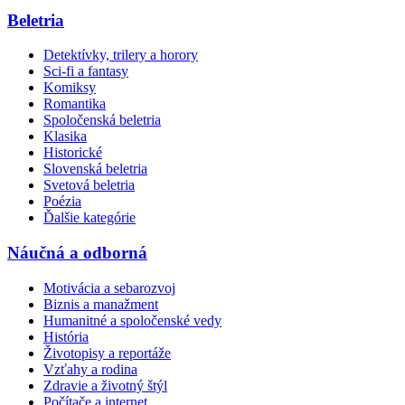
Beletria
Detektívky, trilery a horory
Sci-fi a fantasy
Komiksy
Romantika
Spoločenská beletria
Klasika
Historické
Slovenská beletria
Svetová beletria
Poézia
Ďalšie kategórie
Náučná a odborná
Motivácia a sebarozvoj
Biznis a manažment
Humanitné a spoločenské vedy
História
Životopisy a reportáže
Vzťahy a rodina
Zdravie a životný štýl
Počítače a internet