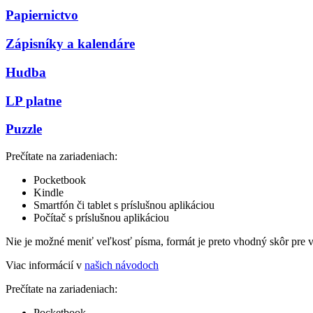
Papiernictvo
Zápisníky a kalendáre
Hudba
LP platne
Puzzle
Prečítate na zariadeniach:
Pocketbook
Kindle
Smartfón či tablet s príslušnou aplikáciou
Počítač s príslušnou aplikáciou
Nie je možné meniť veľkosť písma, formát je preto vhodný skôr pre 
Viac informácií v
našich návodoch
Prečítate na zariadeniach:
Pocketbook