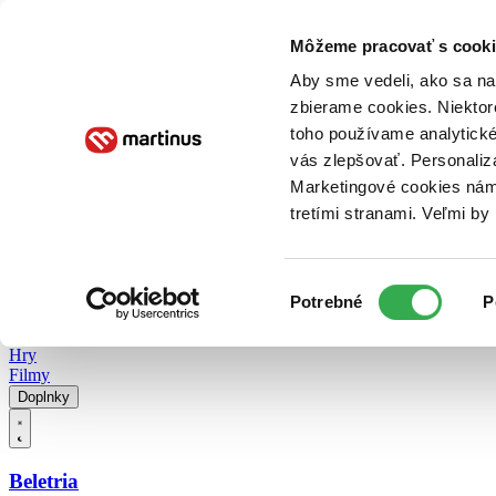
Doručenie
Kníhkupectvá
Knihovrátok
Poukážky
Knižný blog
Kontakt
Môžeme pracovať s cooki
Aby sme vedeli, ako sa na 
zbierame cookies. Niektor
E-knihy
Audioknihy
Hry
Filmy
Knihy
Doplnky
toho používame analytické
vás zlepšovať. Personaliz
Vyhľadávanie
Marketingové cookies nám 
tretími stranami. Veľmi b
Prihlásiť
Vyhľadávanie
Výber
Knihy
Potrebné
P
súhlasu
E-knihy
Audioknihy
Hry
Filmy
Doplnky
Beletria