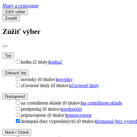
Mapy a cestovanie
Zúžiť výber
Zoradiť
Zúžiť výber
Typ
kniha (2 tituly)
kniha
2
Zobraziť iba
novinky (0 titulov)
novinky
zľavnené tituly (0 titulov)
zľavnené tituly
Dostupnosť
na centrálnom sklade (0 titulov)
na centrálnom sklade
predpredaj (0 titulov)
predpredaj
pripravujeme (0 titulov)
pripravujeme
dostupná (bez vypredaných) (0 titulov)
dostupná (bez vypre
Nové / čítané