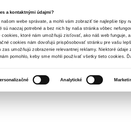
es a kontaktnými údajmi?
našom webe správate, a mohli vám zobraziť tie najlepšie tipy n
é sú naozaj potrebné a bez nich by naša stránka vôbec nefung
 cookies, ktoré nám umožňujú zisťovať, ako náš web funguje, a 
ačné cookies nám dovoľujú prispôsobovať stránku pre vašu lepši
zas umožňujú zobrazenie relevantnej reklamy. Niektoré údaje z
y nám pomohlo, keby sme mohli používať všetky tieto cookies. 
ersonalizačné
Analytické
Marketi