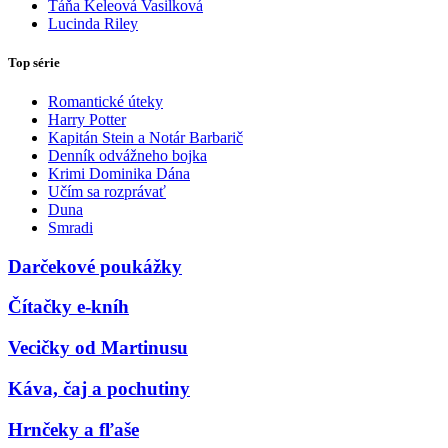
Táňa Keleová Vasilková
Lucinda Riley
Top série
Romantické úteky
Harry Potter
Kapitán Stein a Notár Barbarič
Denník odvážneho bojka
Krimi Dominika Dána
Učím sa rozprávať
Duna
Smradi
Darčekové poukážky
Čítačky e-kníh
Vecičky od Martinusu
Káva, čaj a pochutiny
Hrnčeky a fľaše