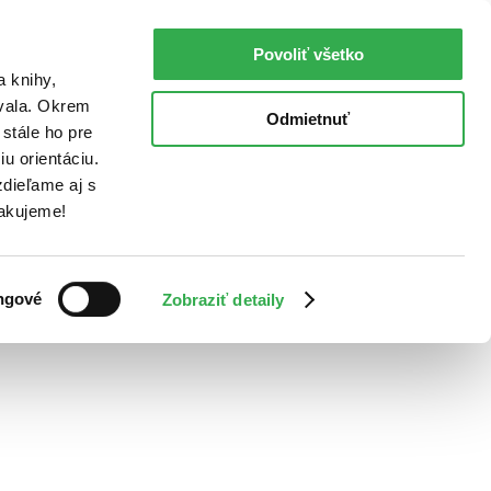
Povoliť všetko
a knihy,
ovala. Okrem
Odmietnuť
stále ho pre
u orientáciu.
dieľame aj s
Ďakujeme!
ngové
Zobraziť detaily