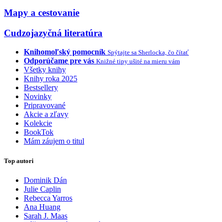
Mapy a cestovanie
Cudzojazyčná literatúra
Knihomoľský pomocník
Spýtajte sa Sherlocka, čo čítať
Odporúčame pre vás
Knižné tipy ušité na mieru vám
Všetky knihy
Knihy roka 2025
Bestsellery
Novinky
Pripravované
Akcie a zľavy
Kolekcie
BookTok
Mám záujem o titul
Top autori
Dominik Dán
Julie Caplin
Rebecca Yarros
Ana Huang
Sarah J. Maas