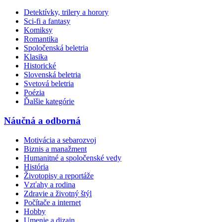
Detektívky, trilery a horory
Sci-fi a fantasy
Komiksy
Romantika
Spoločenská beletria
Klasika
Historické
Slovenská beletria
Svetová beletria
Poézia
Ďalšie kategórie
Náučná a odborná
Motivácia a sebarozvoj
Biznis a manažment
Humanitné a spoločenské vedy
História
Životopisy a reportáže
Vzťahy a rodina
Zdravie a životný štýl
Počítače a internet
Hobby
Umenie a dizajn