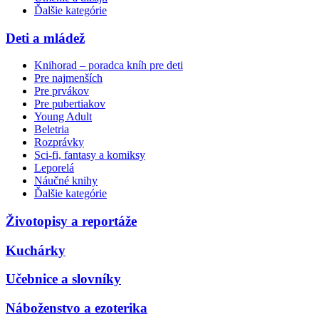
Ďalšie kategórie
Deti a mládež
Knihorad – poradca kníh pre deti
Pre najmenších
Pre prvákov
Pre pubertiakov
Young Adult
Beletria
Rozprávky
Sci-fi, fantasy a komiksy
Leporelá
Náučné knihy
Ďalšie kategórie
Životopisy a reportáže
Kuchárky
Učebnice a slovníky
Náboženstvo a ezoterika