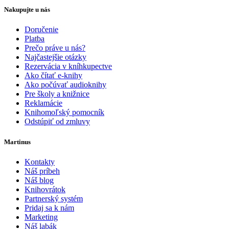
Nakupujte u nás
Doručenie
Platba
Prečo práve u nás?
Najčastejšie otázky
Rezervácia v kníhkupectve
Ako čítať e-knihy
Ako počúvať audioknihy
Pre školy a knižnice
Reklamácie
Knihomoľský pomocník
Odstúpiť od zmluvy
Martinus
Kontakty
Náš príbeh
Náš blog
Knihovrátok
Partnerský systém
Pridaj sa k nám
Marketing
Náš labák