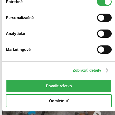
keby sme mohli používať všetky tieto cookies. Ďakujeme!
Potrebné
súhlasu
Personalizačné
Analytické
Marketingové
Zobraziť detaily
Povoliť všetko
Odmietnuť