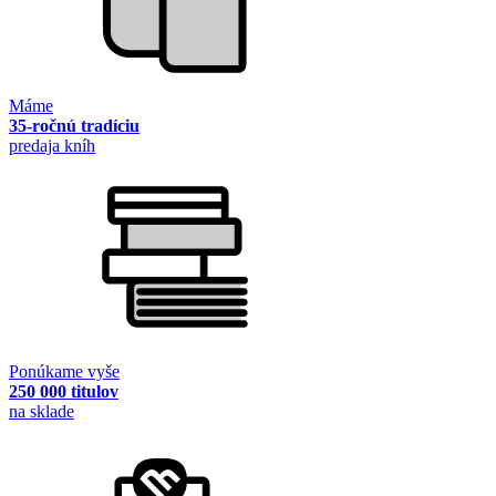
Máme
35-ročnú tradíciu
predaja kníh
Ponúkame vyše
250 000 titulov
na sklade