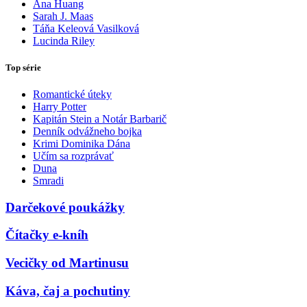
Ana Huang
Sarah J. Maas
Táňa Keleová Vasilková
Lucinda Riley
Top série
Romantické úteky
Harry Potter
Kapitán Stein a Notár Barbarič
Denník odvážneho bojka
Krimi Dominika Dána
Učím sa rozprávať
Duna
Smradi
Darčekové poukážky
Čítačky e-kníh
Vecičky od Martinusu
Káva, čaj a pochutiny