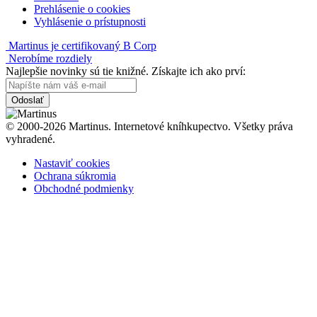
Prehlásenie o cookies
Vyhlásenie o prístupnosti
Martinus je certifikovaný B Corp
Nerobíme rozdiely
Najlepšie novinky sú tie knižné. Získajte ich ako prví:
Odoslať
© 2000-2026 Martinus. Internetové kníhkupectvo. Všetky práva
vyhradené.
Nastaviť cookies
Ochrana súkromia
Obchodné podmienky