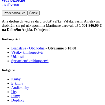
vždy bezpečne
a s dôverou
Predchádzajúce
Ďalšie
Aj z drobných vecí sa dajú urobiť veľké. Vďaka vašim Anjelským
drobným ste pri nákupoch na Martinuse darovali už
1 501 846,00 €
na Dobrého Anjela
. Ďakujeme!
Kníhkupectvá
Bratislava - Obchodná
• Otvárame o 10:00
Všetky kníhkupectvá
Udalosti
Spriatelené kníhkupectvá
Kategórie
Knihy
E-knihy
Audioknihy
Hry
Filmy
Doplnky