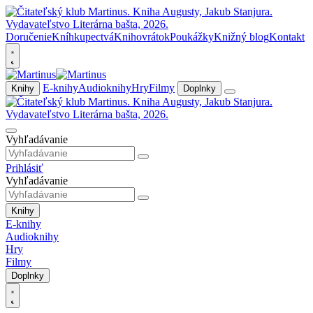
Doručenie
Kníhkupectvá
Knihovrátok
Poukážky
Knižný blog
Kontakt
E-knihy
Audioknihy
Hry
Filmy
Knihy
Doplnky
Vyhľadávanie
Prihlásiť
Vyhľadávanie
Knihy
E-knihy
Audioknihy
Hry
Filmy
Doplnky