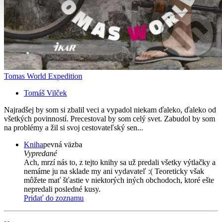
Tomas World Expedition
Tomáš Vilček
Najradšej by som si zbalil veci a vypadol niekam ďaleko, ďaleko od
všetkých povinností. Precestoval by som celý svet. Zabudol by som
na problémy a žil si svoj cestovateľský sen...
Kniha
pevná väzba
Vypredané
Ach, mrzí nás to, z tejto knihy sa už predali všetky výtlačky a
nemáme ju na sklade my ani vydavateľ :( Teoreticky však
môžete mať šťastie v niektorých iných obchodoch, ktoré ešte
nepredali posledné kusy.
Pridať do zoznamu