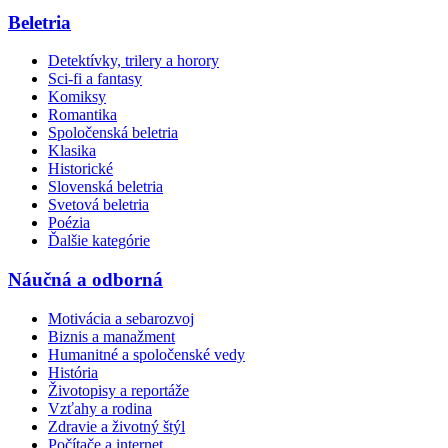
Beletria
Detektívky, trilery a horory
Sci-fi a fantasy
Komiksy
Romantika
Spoločenská beletria
Klasika
Historické
Slovenská beletria
Svetová beletria
Poézia
Ďalšie kategórie
Náučná a odborná
Motivácia a sebarozvoj
Biznis a manažment
Humanitné a spoločenské vedy
História
Životopisy a reportáže
Vzťahy a rodina
Zdravie a životný štýl
Počítače a internet