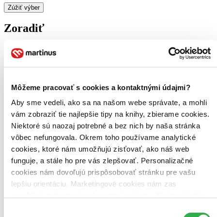
Zúžiť výber
Zoradiť
Bestsellery
Top hodnotené
Môžeme pracovať s cookies a kontaktnými údajmi?
Novinky
Najdrahšie
Aby sme vedeli, ako sa na našom webe správate, a mohli
Najlacnejšie
vám zobraziť tie najlepšie tipy na knihy, zbierame cookies.
Najvyššia zľava
Niektoré sú naozaj potrebné a bez nich by naša stránka
vôbec nefungovala. Okrem toho používame analytické
Použité filtre
cookies, ktoré nám umožňujú zisťovať, ako náš web
Zrušiť filtre
Autor Tomáš Vilček
nové
funguje, a stále ho pre vás zlepšovať. Personalizačné
cookies nám dovoľujú prispôsobovať stránku pre vašu
lepšiu orientáciu. Marketingové cookies nám zas
umožňujú zobrazenie relevantnej reklamy. Niektoré údaje
zdieľame aj s tretími stranami. Veľmi by nám pomohlo,
Výber