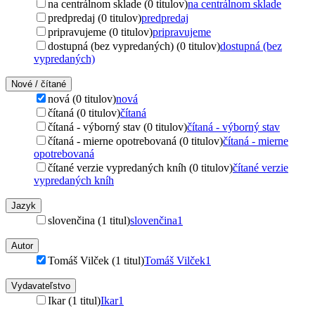
na centrálnom sklade (0 titulov)
na centrálnom sklade
predpredaj (0 titulov)
predpredaj
pripravujeme (0 titulov)
pripravujeme
dostupná (bez vypredaných) (0 titulov)
dostupná (bez
vypredaných)
Nové / čítané
nová (0 titulov)
nová
čítaná (0 titulov)
čítaná
čítaná - výborný stav (0 titulov)
čítaná - výborný stav
čítaná - mierne opotrebovaná (0 titulov)
čítaná - mierne
opotrebovaná
čítané verzie vypredaných kníh (0 titulov)
čítané verzie
vypredaných kníh
Jazyk
slovenčina (1 titul)
slovenčina
1
Autor
Tomáš Vilček (1 titul)
Tomáš Vilček
1
Vydavateľstvo
Ikar (1 titul)
Ikar
1