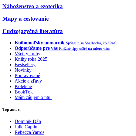
Náboženstvo a ezoterika
Mapy a cestovanie
Cudzojazyčná literatúra
Knihomoľský pomocník
Spýtajte sa Sherlocka, čo čítať
Odporúčame pre vás
Knižné tipy ušité na mieru vám
Všetky knihy
Knihy roka 2025
Bestsellery
Novinky
Pripravované
Akcie a zľavy
Kolekcie
BookTok
Mám záujem o titul
Top autori
Dominik Dán
Julie Caplin
Rebecca Yarros