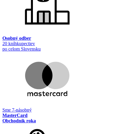
Osobný odber
20 kníhkupectiev
po celom Slovensku
Sme 7-násobný
MasterCard
Obchodník roka