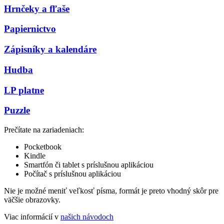
Hrnčeky a fľaše
Papiernictvo
Zápisníky a kalendáre
Hudba
LP platne
Puzzle
Prečítate na zariadeniach:
Pocketbook
Kindle
Smartfón či tablet s príslušnou aplikáciou
Počítač s príslušnou aplikáciou
Nie je možné meniť veľkosť písma, formát je preto vhodný skôr pre
väčšie obrazovky.
Viac informácií v
našich návodoch