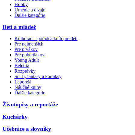
Hobby
Umenie a dizajn
Ďalšie kategórie
Deti a mládež
Knihorad – poradca kníh pre deti
Pre najmenších
Pre prvákov
Pre pubertiakov
Young Adult
Beletria
Rozprávky
Sci-fi, fantasy a komiksy
Leporelá
Náučné knihy
Ďalšie kategórie
Životopisy a reportáže
Kuchárky
Učebnice a slovníky