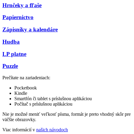
Hrnčeky a fľaše
Papiernictvo
Zápisníky a kalendáre
Hudba
LP platne
Puzzle
Prečítate na zariadeniach:
Pocketbook
Kindle
Smartfón či tablet s príslušnou aplikáciou
Počítač s príslušnou aplikáciou
Nie je možné meniť veľkosť písma, formát je preto vhodný skôr pre
väčšie obrazovky.
Viac informácií v
našich návodoch