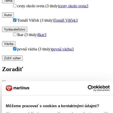
Téma
cesty okolo sveta (3 tituly)
cesty okolo sveta
3
Autor
Tomáš Vilček (3 tituly)
Tomáš Vilček
3
Vydavateľstvo
Ikar (3 tituly)
Ikar
3
Väzba
pevná väzba (3 tituly)
pevná väzba
3
Zúžiť výber
Zoradiť
Bestsellery
Top hodnotené
Novinky
Môžeme pracovať s cookies a kontaktnými údajmi?
Najdrahšie
Najlacnejšie