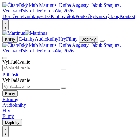
Doručenie
Kníhkupectvá
Knihovrátok
Poukážky
Knižný blog
Kontakt
E-knihy
Audioknihy
Hry
Filmy
Knihy
Doplnky
Vyhľadávanie
Prihlásiť
Vyhľadávanie
Knihy
E-knihy
Audioknihy
Hry
Filmy
Doplnky