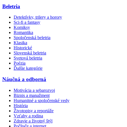
Beletria
Detektívky, trilery a horory
Sci-fi a fantasy
Komiksy
Romantika
Spoločenská beletria
Klasika
Historické
Slovenská beletria
Svetová beletria
Poézia
Ďalšie kategórie
Náučná a odborná
Motivácia a sebarozvoj
Biznis a manažment
Humanitné a spoločenské vedy
História
Životopisy a reportáže
Vzťahy a rodina
Zdravie a životný štýl
Počítače a internet