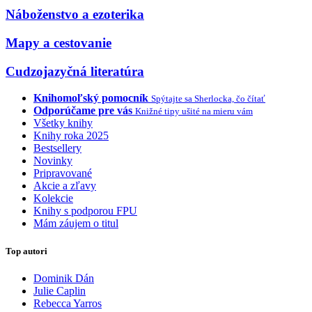
Náboženstvo a ezoterika
Mapy a cestovanie
Cudzojazyčná literatúra
Knihomoľský pomocník
Spýtajte sa Sherlocka, čo čítať
Odporúčame pre vás
Knižné tipy ušité na mieru vám
Všetky knihy
Knihy roka 2025
Bestsellery
Novinky
Pripravované
Akcie a zľavy
Kolekcie
Knihy s podporou FPU
Mám záujem o titul
Top autori
Dominik Dán
Julie Caplin
Rebecca Yarros