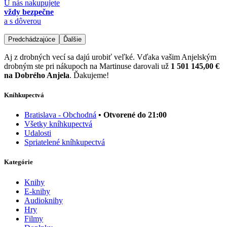
U nás nakupujete
vždy bezpečne
a s dôverou
Predchádzajúce
Ďalšie
Aj z drobných vecí sa dajú urobiť veľké. Vďaka vašim Anjelským
drobným ste pri nákupoch na Martinuse darovali už
1 501 145,00 €
na Dobrého Anjela
. Ďakujeme!
Kníhkupectvá
Bratislava - Obchodná
• Otvorené do 21:00
Všetky kníhkupectvá
Udalosti
Spriatelené kníhkupectvá
Kategórie
Knihy
E-knihy
Audioknihy
Hry
Filmy