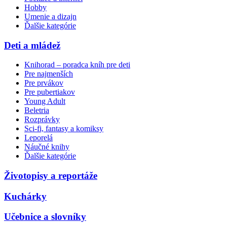
Hobby
Umenie a dizajn
Ďalšie kategórie
Deti a mládež
Knihorad – poradca kníh pre deti
Pre najmenších
Pre prvákov
Pre pubertiakov
Young Adult
Beletria
Rozprávky
Sci-fi, fantasy a komiksy
Leporelá
Náučné knihy
Ďalšie kategórie
Životopisy a reportáže
Kuchárky
Učebnice a slovníky