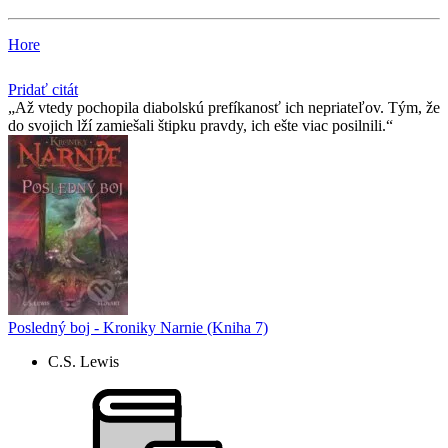
Hore
Pridať citát
Až vtedy pochopila diabolskú prefíkanosť ich nepriateľov. Tým, že
do svojich lží zamiešali štipku pravdy, ich ešte viac posilnili.
Posledný boj - Kroniky Narnie (Kniha 7)
C.S. Lewis