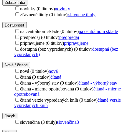
Zobraziť iba
novinky (0 titulov)
novinky
zľavnené tituly (0 titulov)
zľavnené tituly
Dostupnosť
na centrálnom sklade (0 titulov)
na centrálnom sklade
predpredaj (0 titulov)
predpredaj
pripravujeme (0 titulov)
pripravujeme
dostupná (bez vypredaných) (0 titulov)
dostupná (bez
vypredaných)
Nové / čítané
nová (0 titulov)
nová
čítaná (0 titulov)
čítaná
čítaná - výborný stav (0 titulov)
čítaná - výborný stav
čítaná - mierne opotrebovaná (0 titulov)
čítaná - mierne
opotrebovaná
čítané verzie vypredaných kníh (0 titulov)
čítané verzie
vypredaných kníh
Jazyk
slovenčina (3 tituly)
slovenčina
3