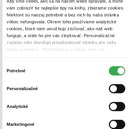
Aby sme vedeli, ako sa na našom webe správate, a mohli
Najvyššia zľava
vám zobraziť tie najlepšie tipy na knihy, zbierame cookies.
Niektoré sú naozaj potrebné a bez nich by naša stránka
Použité filtre
vôbec nefungovala. Okrem toho používame analytické
Zrušiť filtre
Autor Tomáš Vilček
S pevnou väzbou
cookies, ktoré nám umožňujú zisťovať, ako náš web
funguje, a stále ho pre vás zlepšovať. Personalizačné
cookies nám dovoľujú prispôsobovať stránku pre vašu
lepšiu orientáciu. Marketingové cookies nám zas
umožňujú zobrazenie relevantnej reklamy. Niektoré údaje
zdieľame aj s tretími stranami. Veľmi by nám pomohlo,
Výber
keby sme mohli používať všetky tieto cookies. Ďakujeme!
Potrebné
súhlasu
Personalizačné
Analytické
Marketingové