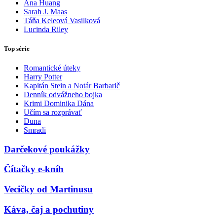
Ana Huang
Sarah J. Maas
Táňa Keleová Vasilková
Lucinda Riley
Top série
Romantické úteky
Harry Potter
Kapitán Stein a Notár Barbarič
Denník odvážneho bojka
Krimi Dominika Dána
Učím sa rozprávať
Duna
Smradi
Darčekové poukážky
Čítačky e-kníh
Vecičky od Martinusu
Káva, čaj a pochutiny