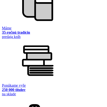
Máme
35-ročnú tradíciu
predaja kníh
Ponúkame vyše
250 000 titulov
na sklade