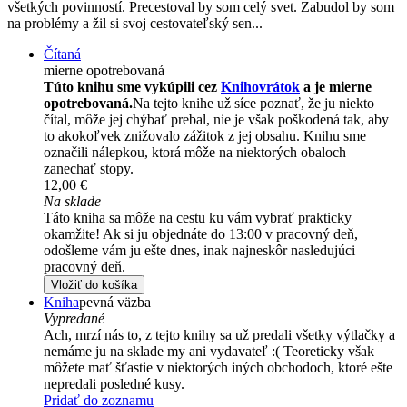
všetkých povinností. Precestoval by som celý svet. Zabudol by som
na problémy a žil si svoj cestovateľský sen...
Čítaná
mierne opotrebovaná
Túto knihu sme vykúpili cez
Knihovrátok
a je mierne
opotrebovaná.
Na tejto knihe už síce poznať, že ju niekto
čítal, môže jej chýbať prebal, nie je však poškodená tak, aby
to akokoľvek znižovalo zážitok z jej obsahu. Knihu sme
označili nálepkou, ktorá môže na niektorých obaloch
zanechať stopy.
12,00 €
Na sklade
Táto kniha sa môže na cestu ku vám vybrať prakticky
okamžite! Ak si ju objednáte do 13:00 v pracovný deň,
odošleme vám ju ešte dnes, inak najneskôr nasledujúci
pracovný deň.
Vložiť do košíka
Kniha
pevná väzba
Vypredané
Ach, mrzí nás to, z tejto knihy sa už predali všetky výtlačky a
nemáme ju na sklade my ani vydavateľ :( Teoreticky však
môžete mať šťastie v niektorých iných obchodoch, ktoré ešte
nepredali posledné kusy.
Pridať do zoznamu