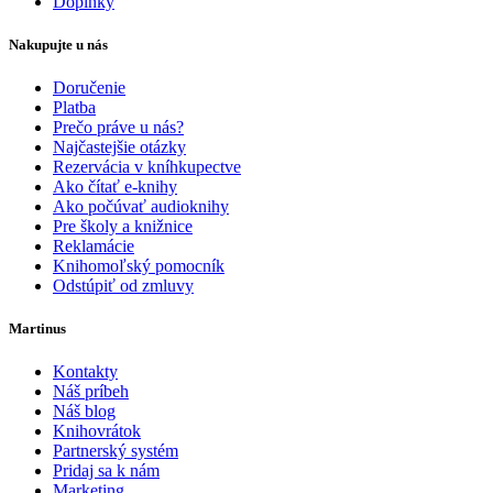
Doplnky
Nakupujte u nás
Doručenie
Platba
Prečo práve u nás?
Najčastejšie otázky
Rezervácia v kníhkupectve
Ako čítať e-knihy
Ako počúvať audioknihy
Pre školy a knižnice
Reklamácie
Knihomoľský pomocník
Odstúpiť od zmluvy
Martinus
Kontakty
Náš príbeh
Náš blog
Knihovrátok
Partnerský systém
Pridaj sa k nám
Marketing