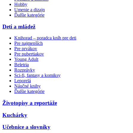
Hobby
Umenie a dizajn
Ďalšie kategórie
Deti a mládež
Knihorad – poradca kníh pre deti
Pre najmenších
Pre prvákov
Pre pubertiakov
Young Adult
Beletria
Rozprávky
Sci-fi, fantasy a komiksy
Leporelá
Náučné knihy
Ďalšie kategórie
Životopisy a reportáže
Kuchárky
Učebnice a slovníky