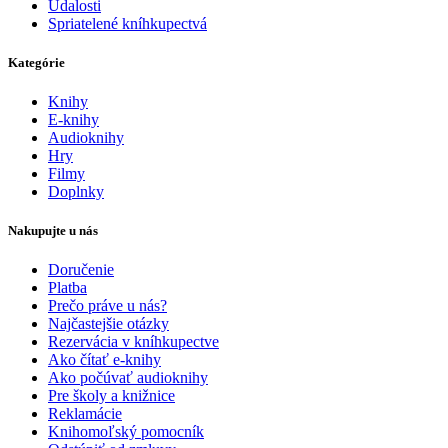
Udalosti
Spriatelené kníhkupectvá
Kategórie
Knihy
E-knihy
Audioknihy
Hry
Filmy
Doplnky
Nakupujte u nás
Doručenie
Platba
Prečo práve u nás?
Najčastejšie otázky
Rezervácia v kníhkupectve
Ako čítať e-knihy
Ako počúvať audioknihy
Pre školy a knižnice
Reklamácie
Knihomoľský pomocník