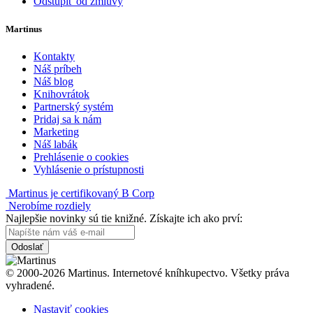
Odstúpiť od zmluvy
Martinus
Kontakty
Náš príbeh
Náš blog
Knihovrátok
Partnerský systém
Pridaj sa k nám
Marketing
Náš labák
Prehlásenie o cookies
Vyhlásenie o prístupnosti
Martinus je certifikovaný B Corp
Nerobíme rozdiely
Najlepšie novinky sú tie knižné. Získajte ich ako prví:
Odoslať
© 2000-2026 Martinus. Internetové kníhkupectvo. Všetky práva
vyhradené.
Nastaviť cookies