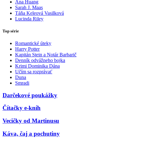
Ana Huang
Sarah J. Maas
Táňa Keleová Vasilková
Lucinda Riley
Top série
Romantické úteky
Harry Potter
Kapitán Stein a Notár Barbarič
Denník odvážneho bojka
Krimi Dominika Dána
Učím sa rozprávať
Duna
Smradi
Darčekové poukážky
Čítačky e-kníh
Vecičky od Martinusu
Káva, čaj a pochutiny