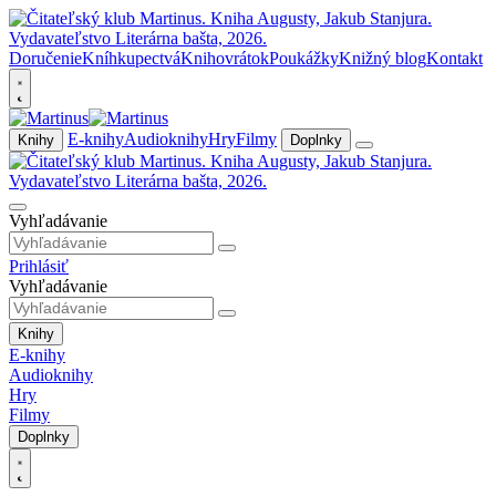
Doručenie
Kníhkupectvá
Knihovrátok
Poukážky
Knižný blog
Kontakt
E-knihy
Audioknihy
Hry
Filmy
Knihy
Doplnky
Vyhľadávanie
Prihlásiť
Vyhľadávanie
Knihy
E-knihy
Audioknihy
Hry
Filmy
Doplnky