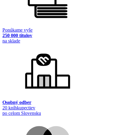
Ponúkame vyše
250 000 titulov
na sklade
Osobný odber
20 kníhkupectiev
po celom Slovensku