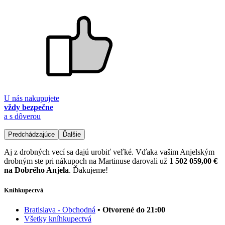
U nás nakupujete
vždy bezpečne
a s dôverou
Predchádzajúce
Ďalšie
Aj z drobných vecí sa dajú urobiť veľké. Vďaka vašim Anjelským
drobným ste pri nákupoch na Martinuse darovali už
1 502 059,00 €
na Dobrého Anjela
. Ďakujeme!
Kníhkupectvá
Bratislava - Obchodná
• Otvorené do 21:00
Všetky kníhkupectvá