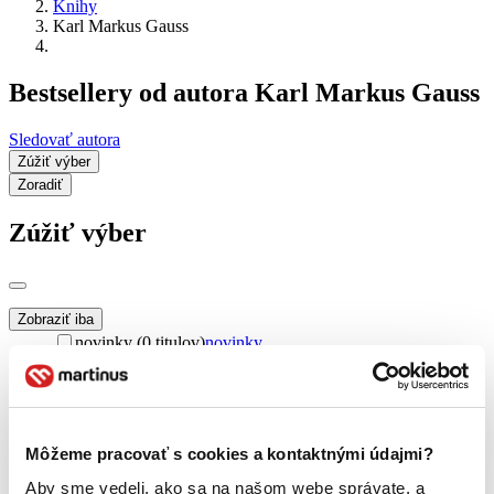
Knihy
Karl Markus Gauss
Bestsellery od autora Karl Markus Gauss
Sledovať autora
Zúžiť výber
Zoradiť
Zúžiť výber
Zobraziť iba
novinky (0 titulov)
novinky
zľavnené tituly (0 titulov)
zľavnené tituly
Dostupnosť
na centrálnom sklade (0 titulov)
na centrálnom sklade
predpredaj (0 titulov)
predpredaj
Môžeme pracovať s cookies a kontaktnými údajmi?
pripravujeme (0 titulov)
pripravujeme
Aby sme vedeli, ako sa na našom webe správate, a
dostupná (bez vypredaných) (0 titulov)
dostupná (bez