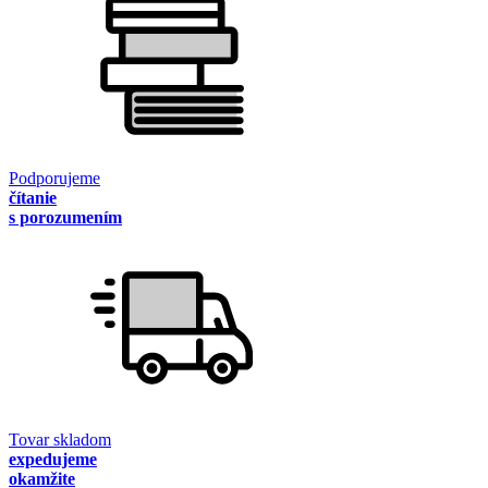
Podporujeme
čítanie
s porozumením
Tovar skladom
expedujeme
okamžite