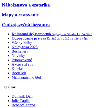
Náboženstvo a ezoterika
Mapy a cestovanie
Cudzojazyčná literatúra
Knihomoľský pomocník
Spýtajte sa Sherlocka, čo čítať
Odporúčame pre vás
Knižné tipy ušité na mieru vám
Všetky knihy
Knihy roka 2025
Bestsellery
Novinky
Pripravované
Akcie a zľavy
Kolekcie
BookTok
Mám záujem o titul
Top autori
Dominik Dán
Julie Caplin
Rebecca Yarros