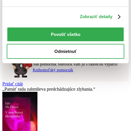
Najvyššia zľava
Zobraziť detaily
Použité filtre
Zrušiť filtre
dostupné
Nebol nájdený
žiadny titul
vyhovujúci zadaným podmienkam.
Povoliť všetko
Skúste prosím zmeniť vyhľadávaný výraz.
Odmietnuť
Chcete poradiť knihu?
Náš pomocník Sherlock vám ju s radosťou vypátra!
Knihomoľský pomocník
Pridať citát
Pamäť rada zahmlieva predchádzajúce zlyhania.