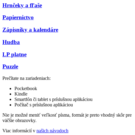
Hrnčeky a fľaše
Papiernictvo
Zápisníky a kalendáre
Hudba
LP platne
Puzzle
Prečítate na zariadeniach:
Pocketbook
Kindle
Smartfón či tablet s príslušnou aplikáciou
Počítač s príslušnou aplikáciou
Nie je možné meniť veľkosť písma, formát je preto vhodný skôr pre
väčšie obrazovky.
Viac informácií v
našich návodoch