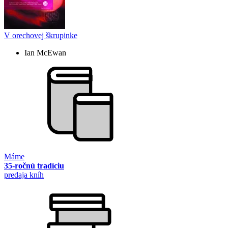
V orechovej škrupinke
Ian McEwan
Máme
35-ročnú tradíciu
predaja kníh