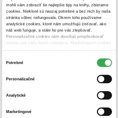
vypredaných)
mohli vám zobraziť tie najlepšie tipy na knihy, zbierame
cookies. Niektoré sú naozaj potrebné a bez nich by naša
Nové / čítané
stránka vôbec nefungovala. Okrem toho používame
nová (0 titulov)
nová
analytické cookies, ktoré nám umožňujú zisťovať, ako
čítaná (0 titulov)
čítaná
čítaná - výborný stav (0 titulov)
čítaná - výborný stav
náš web funguje, a stále ho pre vás zlepšovať.
čítaná - mierne opotrebovaná (0 titulov)
čítaná - mierne
Personalizačné cookies nám dovoľujú prispôsobovať
opotrebovaná
stránku pre vašu lepšiu orientáciu. Marketingové cookies
čítané verzie vypredaných kníh (0 titulov)
čítané verzie
nám zas umožňujú zobrazenie relevantnej reklamy.
vypredaných kníh
Niektoré údaje zdieľame aj s tretími stranami. Veľmi by
Výber
Zúžiť výber
nám pomohlo, keby sme mohli používať všetky tieto
Potrebné
súhlasu
cookies. Ďakujeme!
Zoradiť
Personalizačné
Analytické
Bestsellery
Top hodnotené
Novinky
Najdrahšie
Marketingové
Najlacnejšie