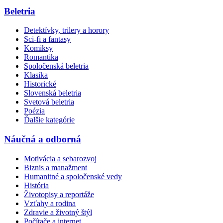
Beletria
Detektívky, trilery a horory
Sci-fi a fantasy
Komiksy
Romantika
Spoločenská beletria
Klasika
Historické
Slovenská beletria
Svetová beletria
Poézia
Ďalšie kategórie
Náučná a odborná
Motivácia a sebarozvoj
Biznis a manažment
Humanitné a spoločenské vedy
História
Životopisy a reportáže
Vzťahy a rodina
Zdravie a životný štýl
Počítače a internet