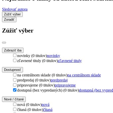
Sledovať autora
Zúžiť výber
Zoradiť
Zúžiť výber
Zobraziť iba
novinky (0 titulov)
novinky
zľavnené tituly (0 titulov)
zľavnené tituly
Dostupnosť
na centrálnom sklade (0 titulov)
na centrálnom sklade
predpredaj (0 titulov)
predpredaj
pripravujeme (0 titulov)
pripravujeme
dostupná (bez vypredaných) (0 titulov)
dostupná (bez vypre
Nové / čítané
nová (0 titulov)
nová
čítaná (0 titulov)
čítaná