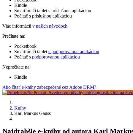
Kindle
Smartfón či tablet s príslušnou aplikáciou
Počítač s príslušnou aplikáciou
Viac informácií v
našich návodoch
Prečítate na:
Pocketbook
Smartfón či tablet
s podporovanou aplikáciou
Počítač
s podporovanou aplikáciou
Neprečítate na:
Kindle
Ako čítať e-knihy zabezpečené cez Adobe DRM?
Knihy
Karl Markus Gauss
Najdrahšie e-knihy od autora Karl Marku