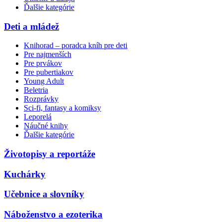
Ďalšie kategórie
Deti a mládež
Knihorad – poradca kníh pre deti
Pre najmenších
Pre prvákov
Pre pubertiakov
Young Adult
Beletria
Rozprávky
Sci-fi, fantasy a komiksy
Leporelá
Náučné knihy
Ďalšie kategórie
Životopisy a reportáže
Kuchárky
Učebnice a slovníky
Náboženstvo a ezoterika