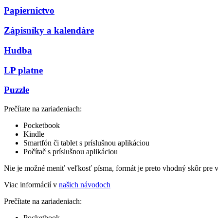
Papiernictvo
Zápisníky a kalendáre
Hudba
LP platne
Puzzle
Prečítate na zariadeniach:
Pocketbook
Kindle
Smartfón či tablet s príslušnou aplikáciou
Počítač s príslušnou aplikáciou
Nie je možné meniť veľkosť písma, formát je preto vhodný skôr pre 
Viac informácií v
našich návodoch
Prečítate na zariadeniach:
Pocketbook