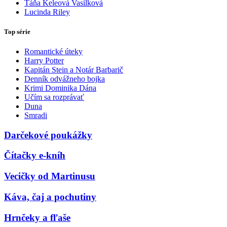
Táňa Keleová Vasilková
Lucinda Riley
Top série
Romantické úteky
Harry Potter
Kapitán Stein a Notár Barbarič
Denník odvážneho bojka
Krimi Dominika Dána
Učím sa rozprávať
Duna
Smradi
Darčekové poukážky
Čítačky e-kníh
Vecičky od Martinusu
Káva, čaj a pochutiny
Hrnčeky a fľaše