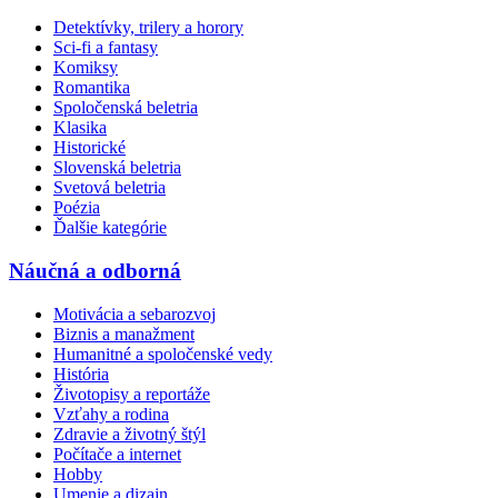
Detektívky, trilery a horory
Sci-fi a fantasy
Komiksy
Romantika
Spoločenská beletria
Klasika
Historické
Slovenská beletria
Svetová beletria
Poézia
Ďalšie kategórie
Náučná a odborná
Motivácia a sebarozvoj
Biznis a manažment
Humanitné a spoločenské vedy
História
Životopisy a reportáže
Vzťahy a rodina
Zdravie a životný štýl
Počítače a internet
Hobby
Umenie a dizajn