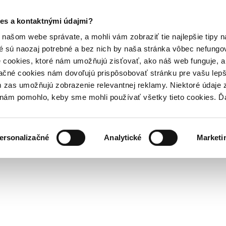
es a kontaktnými údajmi?
našom webe správate, a mohli vám zobraziť tie najlepšie tipy n
é sú naozaj potrebné a bez nich by naša stránka vôbec nefung
 cookies, ktoré nám umožňujú zisťovať, ako náš web funguje, a 
ačné cookies nám dovoľujú prispôsobovať stránku pre vašu lepši
zas umožňujú zobrazenie relevantnej reklamy. Niektoré údaje z
y nám pomohlo, keby sme mohli používať všetky tieto cookies. 
ersonalizačné
Analytické
Marketi