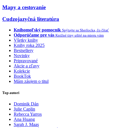
Mapy a cestovanie
Cudzojazyčná literatúra
Knihomoľský pomocník
Spýtajte sa Sherlocka, čo čítať
Odporúčame pre vás
Knižné tipy ušité na mieru vám
Všetky knihy
Knihy roka 2025
Bestsellery
Novinky
Pripravované
Akcie a zľavy
Kolekcie
BookTok
Mám záujem o titul
Top autori
Dominik Dán
Julie Caplin
Rebecca Yarros
Ana Huang
Sarah J. Maas