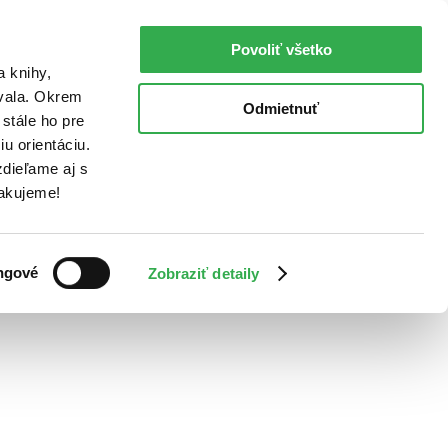
Povoliť všetko
a knihy,
ovala. Okrem
Odmietnuť
stále ho pre
u orientáciu.
dieľame aj s
Ďakujeme!
ngové
Zobraziť detaily