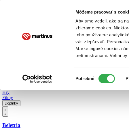
Doručenie
Kníhkupectvá
Knihovrátok
Poukážky
Knižný blog
Kontakt
Môžeme pracovať s cooki
Aby sme vedeli, ako sa na 
zbierame cookies. Niektor
E-knihy
Audioknihy
Hry
Filmy
Knihy
Doplnky
toho používame analytické
vás zlepšovať. Personaliz
Vyhľadávanie
Marketingové cookies nám 
tretími stranami. Veľmi b
Prihlásiť
Vyhľadávanie
Výber
Knihy
Potrebné
P
súhlasu
E-knihy
Audioknihy
Hry
Filmy
Doplnky
Beletria