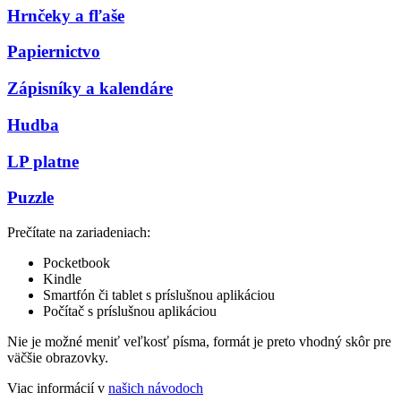
Hrnčeky a fľaše
Papiernictvo
Zápisníky a kalendáre
Hudba
LP platne
Puzzle
Prečítate na zariadeniach:
Pocketbook
Kindle
Smartfón či tablet s príslušnou aplikáciou
Počítač s príslušnou aplikáciou
Nie je možné meniť veľkosť písma, formát je preto vhodný skôr pre
väčšie obrazovky.
Viac informácií v
našich návodoch