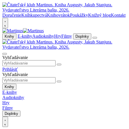
Doručenie
Kníhkupectvá
Knihovrátok
Poukážky
Knižný blog
Kontakt
E-knihy
Audioknihy
Hry
Filmy
Knihy
Doplnky
Vyhľadávanie
Prihlásiť
Vyhľadávanie
Knihy
E-knihy
Audioknihy
Hry
Filmy
Doplnky