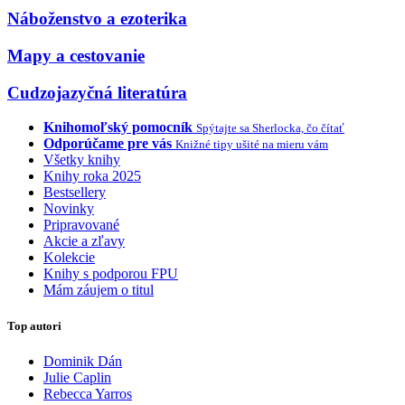
Náboženstvo a ezoterika
Mapy a cestovanie
Cudzojazyčná literatúra
Knihomoľský pomocník
Spýtajte sa Sherlocka, čo čítať
Odporúčame pre vás
Knižné tipy ušité na mieru vám
Všetky knihy
Knihy roka 2025
Bestsellery
Novinky
Pripravované
Akcie a zľavy
Kolekcie
Knihy s podporou FPU
Mám záujem o titul
Top autori
Dominik Dán
Julie Caplin
Rebecca Yarros