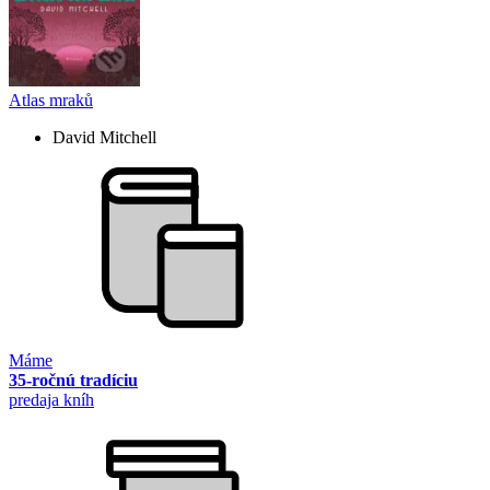
Atlas mraků
David Mitchell
Máme
35-ročnú tradíciu
predaja kníh