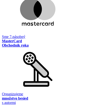
Sme 7-násobný
MasterCard
Obchodník roka
Organizujeme
množstvo besied
s autormi