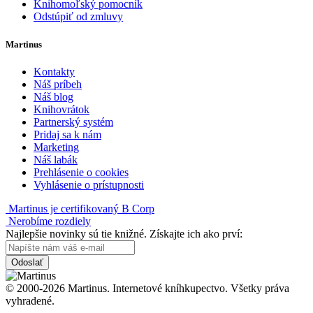
Knihomoľský pomocník
Odstúpiť od zmluvy
Martinus
Kontakty
Náš príbeh
Náš blog
Knihovrátok
Partnerský systém
Pridaj sa k nám
Marketing
Náš labák
Prehlásenie o cookies
Vyhlásenie o prístupnosti
Martinus je certifikovaný B Corp
Nerobíme rozdiely
Najlepšie novinky sú tie knižné. Získajte ich ako prví:
Odoslať
© 2000-2026 Martinus. Internetové kníhkupectvo. Všetky práva
vyhradené.