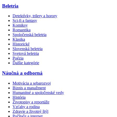
Beletria
Detektívky, trilery a horory
Sci-fi a fantasy
Komiksy
Romantika
Spoločenská beletria
Klasika
Historické
Slovenská beletria
Svetová beletria
Poézia
Ďalšie kategórie
Náučná a odborná
Motivácia a sebarozvoj
Biznis a manažment
Humanitné a spoločenské vedy
História
Životopisy a reportáže
Vzťahy a rodina
Zdravie a životný štýl
Počítače a internet