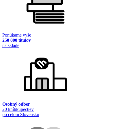
Ponúkame vyše
250 000 titulov
na sklade
Osobný odber
20 kníhkupectiev
po celom Slovensku