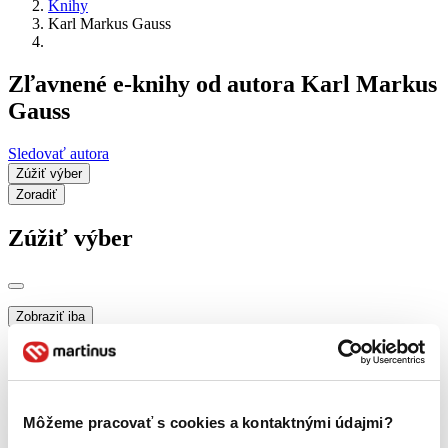
Knihy
Karl Markus Gauss
Zľavnené e-knihy od autora Karl Markus
Gauss
Sledovať autora
Zúžiť výber
Zoradiť
Zúžiť výber
Zobraziť iba
novinky (0 titulov)
novinky
zľavnené tituly (0 titulov)
zľavnené tituly
Dostupnosť
na centrálnom sklade (0 titulov)
na centrálnom sklade
Môžeme pracovať s cookies a kontaktnými údajmi?
predpredaj (0 titulov)
predpredaj