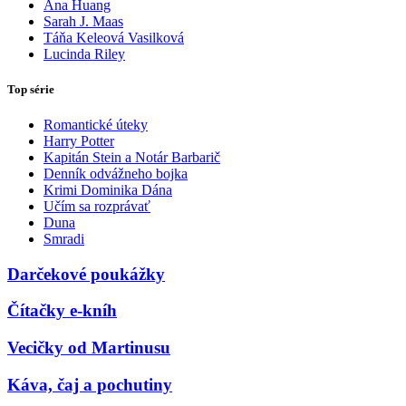
Ana Huang
Sarah J. Maas
Táňa Keleová Vasilková
Lucinda Riley
Top série
Romantické úteky
Harry Potter
Kapitán Stein a Notár Barbarič
Denník odvážneho bojka
Krimi Dominika Dána
Učím sa rozprávať
Duna
Smradi
Darčekové poukážky
Čítačky e-kníh
Vecičky od Martinusu
Káva, čaj a pochutiny