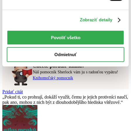
Najlacnejšie
Najvyššia zľava
Zobraziť detaily
Použité filtre
Zrušiť filtre
E-knihy
dostupné
Povoliť všetko
Nebol nájdený
žiadny titul
vyhovujúci zadaným podmienkam.
Skúste prosím zmeniť vyhľadávaný výraz.
Odmietnuť
Chcete poradiť knihu?
Náš pomocník Sherlock vám ju s radosťou vypátra!
Knihomoľský pomocník
Pridať citát
Pokud ti, co prohrají, dokáží využít, čemu je jejich protivníci naučí,
pak ano, mohou z nich být z dlouhodobějšího hlediska vítězové.