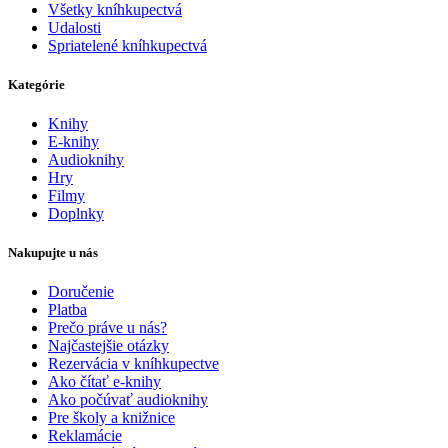
Všetky kníhkupectvá
Udalosti
Spriatelené kníhkupectvá
Kategórie
Knihy
E-knihy
Audioknihy
Hry
Filmy
Doplnky
Nakupujte u nás
Doručenie
Platba
Prečo práve u nás?
Najčastejšie otázky
Rezervácia v kníhkupectve
Ako čítať e-knihy
Ako počúvať audioknihy
Pre školy a knižnice
Reklamácie