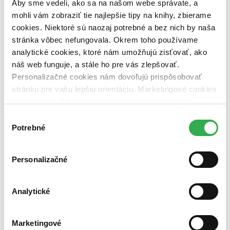
Aby sme vedeli, ako sa na našom webe správate, a
pripravujeme (0 titulov)
pripravujeme
dostupná (bez vypredaných) (0 titulov)
dostupná (bez
mohli vám zobraziť tie najlepšie tipy na knihy, zbierame
vypredaných)
cookies. Niektoré sú naozaj potrebné a bez nich by naša
stránka vôbec nefungovala. Okrem toho používame
Nové / čítané
nová (0 titulov)
nová
analytické cookies, ktoré nám umožňujú zisťovať, ako
čítaná (0 titulov)
čítaná
náš web funguje, a stále ho pre vás zlepšovať.
čítaná - výborný stav (0 titulov)
čítaná - výborný stav
Personalizačné cookies nám dovoľujú prispôsobovať
čítaná - mierne opotrebovaná (0 titulov)
čítaná - mierne
stránku pre vašu lepšiu orientáciu. Marketingové cookies
opotrebovaná
nám zas umožňujú zobrazenie relevantnej reklamy.
čítané verzie vypredaných kníh (0 titulov)
čítané verzie
vypredaných kníh
Niektoré údaje zdieľame aj s tretími stranami. Veľmi by
Výber
nám pomohlo, keby sme mohli používať všetky tieto
Potrebné
súhlasu
Zúžiť výber
cookies. Ďakujeme!
Zoradiť
Personalizačné
Analytické
Bestsellery
Top hodnotené
Novinky
Marketingové
Najdrahšie