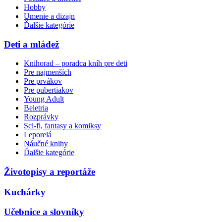
Hobby
Umenie a dizajn
Ďalšie kategórie
Deti a mládež
Knihorad – poradca kníh pre deti
Pre najmenších
Pre prvákov
Pre pubertiakov
Young Adult
Beletria
Rozprávky
Sci-fi, fantasy a komiksy
Leporelá
Náučné knihy
Ďalšie kategórie
Životopisy a reportáže
Kuchárky
Učebnice a slovníky