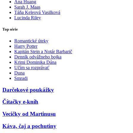
Ana Huang
Sarah J. Maas
Táňa Keleová Vasilková
Lucinda Riley
Top série
Romantické úteky
Harry Potter
Kapitán Stein a Notár Barbarič
Denník odvážneho bojka
Krimi Dominika Dána
Učím sa rozprávať
Duna
Smradi
Darčekové poukážky
Čítačky e-kníh
Vecičky od Martinusu
Káva, čaj a pochutiny