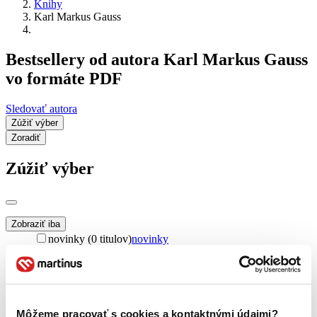
Knihy
Karl Markus Gauss
Bestsellery od autora Karl Markus Gauss
vo formáte PDF
Sledovať autora
Zúžiť výber
Zoradiť
Zúžiť výber
Zobraziť iba
novinky (0 titulov)
novinky
zľavnené tituly (0 titulov)
zľavnené tituly
Dostupnosť
na centrálnom sklade (0 titulov)
na centrálnom sklade
predpredaj (0 titulov)
predpredaj
Môžeme pracovať s cookies a kontaktnými údajmi?