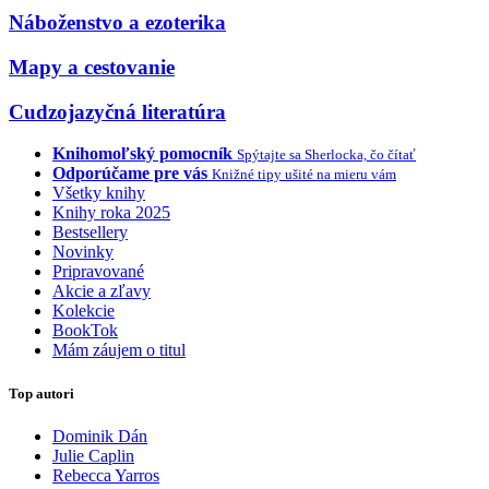
Náboženstvo a ezoterika
Mapy a cestovanie
Cudzojazyčná literatúra
Knihomoľský pomocník
Spýtajte sa Sherlocka, čo čítať
Odporúčame pre vás
Knižné tipy ušité na mieru vám
Všetky knihy
Knihy roka 2025
Bestsellery
Novinky
Pripravované
Akcie a zľavy
Kolekcie
BookTok
Mám záujem o titul
Top autori
Dominik Dán
Julie Caplin
Rebecca Yarros