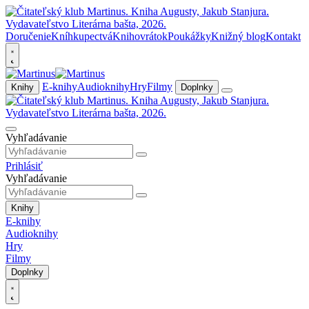
Doručenie
Kníhkupectvá
Knihovrátok
Poukážky
Knižný blog
Kontakt
E-knihy
Audioknihy
Hry
Filmy
Knihy
Doplnky
Vyhľadávanie
Prihlásiť
Vyhľadávanie
Knihy
E-knihy
Audioknihy
Hry
Filmy
Doplnky