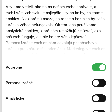
pripravujeme (0 titulov)
pripravujeme
dostupná (bez vypredaných) (0 titulov)
dostupná (bez
Aby sme vedeli, ako sa na našom webe správate, a
vypredaných)
mohli vám zobraziť tie najlepšie tipy na knihy, zbierame
cookies. Niektoré sú naozaj potrebné a bez nich by naša
Nové / čítané
stránka vôbec nefungovala. Okrem toho používame
nová (0 titulov)
nová
čítaná (0 titulov)
čítaná
analytické cookies, ktoré nám umožňujú zisťovať, ako
čítaná - výborný stav (0 titulov)
čítaná - výborný stav
náš web funguje, a stále ho pre vás zlepšovať.
čítaná - mierne opotrebovaná (0 titulov)
čítaná - mierne
Personalizačné cookies nám dovoľujú prispôsobovať
opotrebovaná
stránku pre vašu lepšiu orientáciu. Marketingové cookies
čítané verzie vypredaných kníh (0 titulov)
čítané verzie
vypredaných kníh
nám zas umožňujú zobrazenie relevantnej reklamy.
Niektoré údaje zdieľame aj s tretími stranami. Veľmi by
Výber
Zúžiť výber
nám pomohlo, keby sme mohli používať všetky tieto
Potrebné
súhlasu
cookies. Ďakujeme!
Zoradiť
Personalizačné
Bestsellery
Analytické
Top hodnotené
Novinky
Najdrahšie