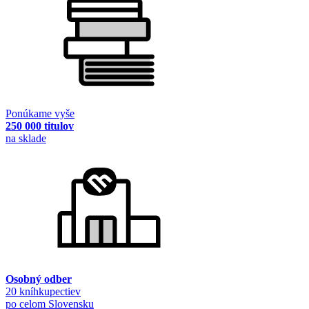
Ponúkame vyše
250 000 titulov
na sklade
Osobný odber
20 kníhkupectiev
po celom Slovensku