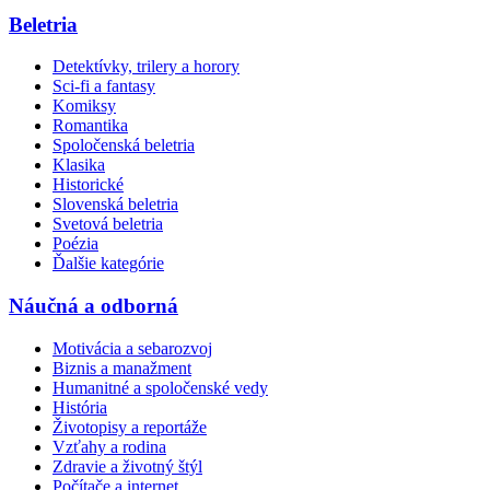
Beletria
Detektívky, trilery a horory
Sci-fi a fantasy
Komiksy
Romantika
Spoločenská beletria
Klasika
Historické
Slovenská beletria
Svetová beletria
Poézia
Ďalšie kategórie
Náučná a odborná
Motivácia a sebarozvoj
Biznis a manažment
Humanitné a spoločenské vedy
História
Životopisy a reportáže
Vzťahy a rodina
Zdravie a životný štýl
Počítače a internet