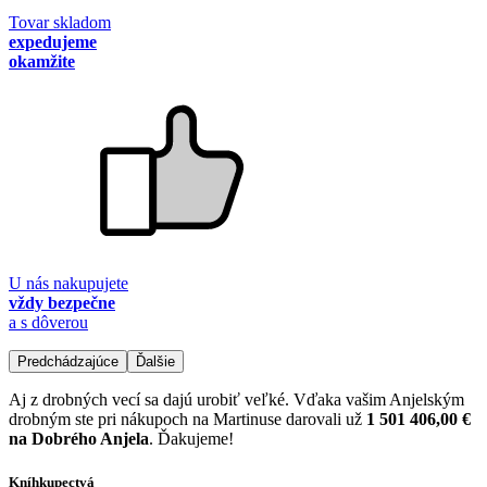
Tovar skladom
expedujeme
okamžite
U nás nakupujete
vždy bezpečne
a s dôverou
Predchádzajúce
Ďalšie
Aj z drobných vecí sa dajú urobiť veľké. Vďaka vašim Anjelským
drobným ste pri nákupoch na Martinuse darovali už
1 501 406,00 €
na Dobrého Anjela
. Ďakujeme!
Kníhkupectvá