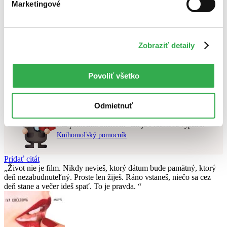
Marketingové
Najlacnejšie
Najvyššia zľava
Použité filtre
Zobraziť detaily
Zrušiť filtre
čítané verzie vypredaných kníh
Vo formáte PDF
Nebol nájdený
žiadny titul
vyhovujúci zadaným podmienkam.
Povoliť všetko
Skúste prosím zmeniť vyhľadávaný výraz.
Odmietnuť
Chcete poradiť knihu?
Náš pomocník Sherlock vám ju s radosťou vypátra!
Knihomoľský pomocník
Pridať citát
Život nie je film. Nikdy nevieš, ktorý dátum bude pamätný, ktorý
deň nezabudnuteľný. Proste len žiješ. Ráno vstaneš, niečo sa cez
deň stane a večer ideš spať. To je pravda.