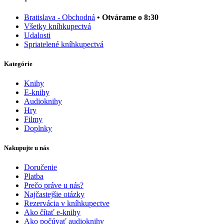
Bratislava - Obchodná
• Otvárame o 8:30
Všetky kníhkupectvá
Udalosti
Spriatelené kníhkupectvá
Kategórie
Knihy
E-knihy
Audioknihy
Hry
Filmy
Doplnky
Nakupujte u nás
Doručenie
Platba
Prečo práve u nás?
Najčastejšie otázky
Rezervácia v kníhkupectve
Ako čítať e-knihy
Ako počúvať audioknihy