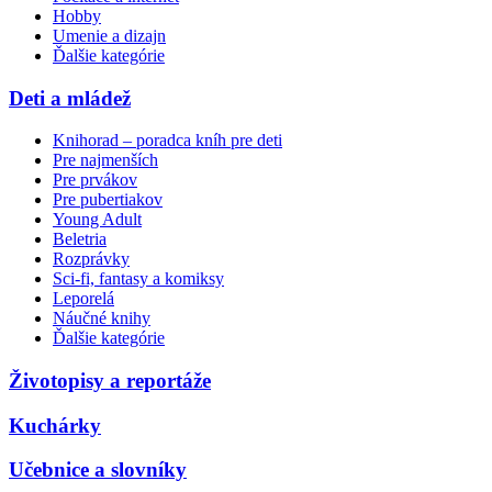
Hobby
Umenie a dizajn
Ďalšie kategórie
Deti a mládež
Knihorad – poradca kníh pre deti
Pre najmenších
Pre prvákov
Pre pubertiakov
Young Adult
Beletria
Rozprávky
Sci-fi, fantasy a komiksy
Leporelá
Náučné knihy
Ďalšie kategórie
Životopisy a reportáže
Kuchárky
Učebnice a slovníky