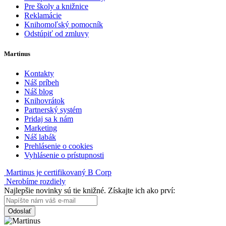
Pre školy a knižnice
Reklamácie
Knihomoľský pomocník
Odstúpiť od zmluvy
Martinus
Kontakty
Náš príbeh
Náš blog
Knihovrátok
Partnerský systém
Pridaj sa k nám
Marketing
Náš labák
Prehlásenie o cookies
Vyhlásenie o prístupnosti
Martinus je certifikovaný B Corp
Nerobíme rozdiely
Najlepšie novinky sú tie knižné. Získajte ich ako prví:
Odoslať