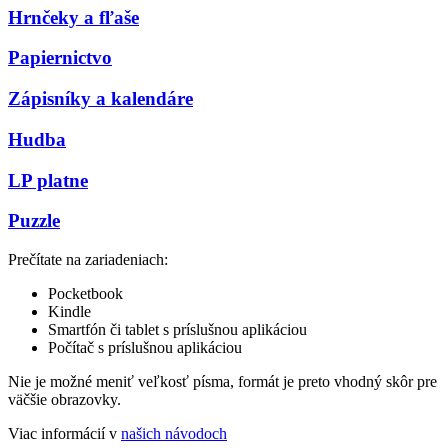
Hrnčeky a fľaše
Papiernictvo
Zápisníky a kalendáre
Hudba
LP platne
Puzzle
Prečítate na zariadeniach:
Pocketbook
Kindle
Smartfón či tablet s príslušnou aplikáciou
Počítač s príslušnou aplikáciou
Nie je možné meniť veľkosť písma, formát je preto vhodný skôr pre
väčšie obrazovky.
Viac informácií v
našich návodoch