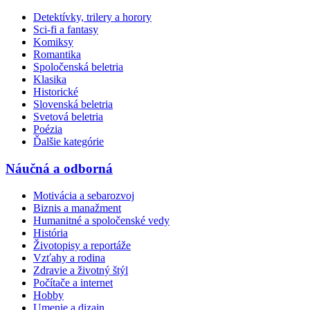
Detektívky, trilery a horory
Sci-fi a fantasy
Komiksy
Romantika
Spoločenská beletria
Klasika
Historické
Slovenská beletria
Svetová beletria
Poézia
Ďalšie kategórie
Náučná a odborná
Motivácia a sebarozvoj
Biznis a manažment
Humanitné a spoločenské vedy
História
Životopisy a reportáže
Vzťahy a rodina
Zdravie a životný štýl
Počítače a internet
Hobby
Umenie a dizajn