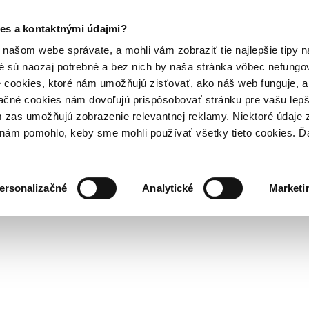
es a kontaktnými údajmi?
našom webe správate, a mohli vám zobraziť tie najlepšie tipy n
é sú naozaj potrebné a bez nich by naša stránka vôbec nefung
 cookies, ktoré nám umožňujú zisťovať, ako náš web funguje, a 
ačné cookies nám dovoľujú prispôsobovať stránku pre vašu lepši
zas umožňujú zobrazenie relevantnej reklamy. Niektoré údaje z
y nám pomohlo, keby sme mohli používať všetky tieto cookies. 
ersonalizačné
Analytické
Marketi