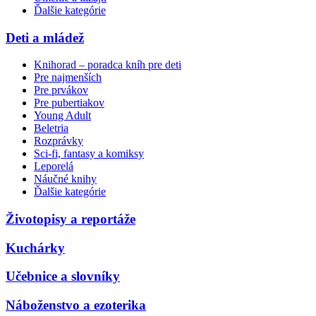
Ďalšie kategórie
Deti a mládež
Knihorad – poradca kníh pre deti
Pre najmenších
Pre prvákov
Pre pubertiakov
Young Adult
Beletria
Rozprávky
Sci-fi, fantasy a komiksy
Leporelá
Náučné knihy
Ďalšie kategórie
Životopisy a reportáže
Kuchárky
Učebnice a slovníky
Náboženstvo a ezoterika