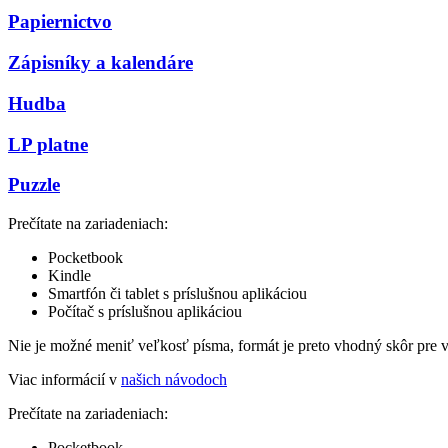
Papiernictvo
Zápisníky a kalendáre
Hudba
LP platne
Puzzle
Prečítate na zariadeniach:
Pocketbook
Kindle
Smartfón či tablet s príslušnou aplikáciou
Počítač s príslušnou aplikáciou
Nie je možné meniť veľkosť písma, formát je preto vhodný skôr pre 
Viac informácií v
našich návodoch
Prečítate na zariadeniach:
Pocketbook