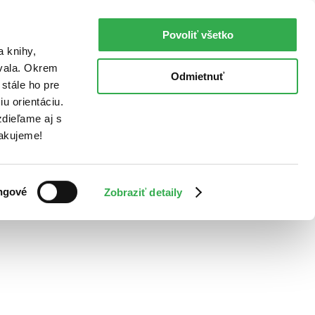
Povoliť všetko
a knihy,
ovala. Okrem
Odmietnuť
stále ho pre
u orientáciu.
dieľame aj s
Ďakujeme!
ngové
Zobraziť detaily