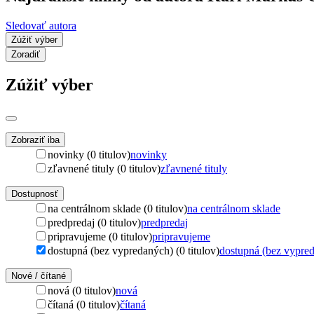
Sledovať autora
Zúžiť výber
Zoradiť
Zúžiť výber
Zobraziť iba
novinky (0 titulov)
novinky
zľavnené tituly (0 titulov)
zľavnené tituly
Dostupnosť
na centrálnom sklade (0 titulov)
na centrálnom sklade
predpredaj (0 titulov)
predpredaj
pripravujeme (0 titulov)
pripravujeme
dostupná (bez vypredaných) (0 titulov)
dostupná (bez vypre
Nové / čítané
nová (0 titulov)
nová
čítaná (0 titulov)
čítaná