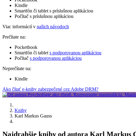
Kindle
Smartfón či tablet s príslušnou aplikáciou
Počítač s príslušnou aplikáciou
Viac informácií v
našich návodoch
Prečítate na:
Pocketbook
Smartfón či tablet
s podporovanou aplikáciou
Počítač
s podporovanou aplikáciou
Neprečítate na:
Kindle
Ako čítať e-knihy zabezpečené cez Adobe DRM?
Knihy
Karl Markus Gauss
Najdrahšie knihy od autora Karl Markus 