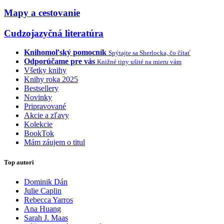
Mapy a cestovanie
Cudzojazyčná literatúra
Knihomoľský pomocník
Spýtajte sa Sherlocka, čo čítať
Odporúčame pre vás
Knižné tipy ušité na mieru vám
Všetky knihy
Knihy roka 2025
Bestsellery
Novinky
Pripravované
Akcie a zľavy
Kolekcie
BookTok
Mám záujem o titul
Top autori
Dominik Dán
Julie Caplin
Rebecca Yarros
Ana Huang
Sarah J. Maas