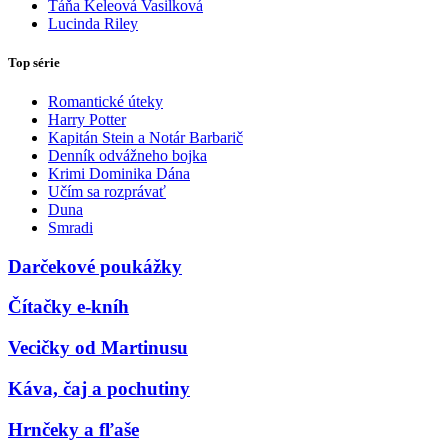
Táňa Keleová Vasilková
Lucinda Riley
Top série
Romantické úteky
Harry Potter
Kapitán Stein a Notár Barbarič
Denník odvážneho bojka
Krimi Dominika Dána
Učím sa rozprávať
Duna
Smradi
Darčekové poukážky
Čítačky e-kníh
Vecičky od Martinusu
Káva, čaj a pochutiny
Hrnčeky a fľaše