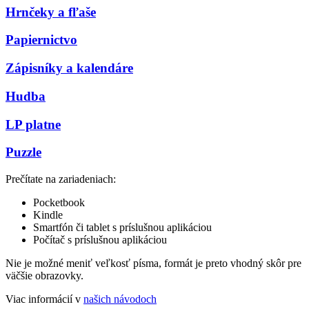
Hrnčeky a fľaše
Papiernictvo
Zápisníky a kalendáre
Hudba
LP platne
Puzzle
Prečítate na zariadeniach:
Pocketbook
Kindle
Smartfón či tablet s príslušnou aplikáciou
Počítač s príslušnou aplikáciou
Nie je možné meniť veľkosť písma, formát je preto vhodný skôr pre
väčšie obrazovky.
Viac informácií v
našich návodoch