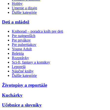
Hobby
Umenie a dizajn
Ďalšie kategórie
Deti a mládež
Knihorad – poradca kníh pre deti
Pre najmenších
Pre prvákov
Pre pubertiakov
Young Adult
Beletria
Rozprávky
Sci-fi, fantasy a komiksy
Leporelá
Náučné knihy
Ďalšie kategórie
Životopisy a reportáže
Kuchárky
Učebnice a slovníky