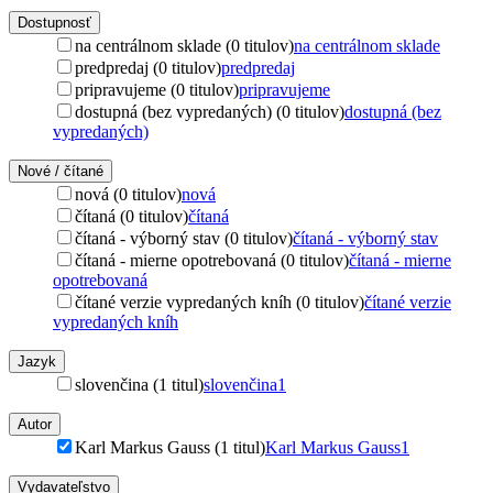
Dostupnosť
na centrálnom sklade (0 titulov)
na centrálnom sklade
predpredaj (0 titulov)
predpredaj
pripravujeme (0 titulov)
pripravujeme
dostupná (bez vypredaných) (0 titulov)
dostupná (bez
vypredaných)
Nové / čítané
nová (0 titulov)
nová
čítaná (0 titulov)
čítaná
čítaná - výborný stav (0 titulov)
čítaná - výborný stav
čítaná - mierne opotrebovaná (0 titulov)
čítaná - mierne
opotrebovaná
čítané verzie vypredaných kníh (0 titulov)
čítané verzie
vypredaných kníh
Jazyk
slovenčina (1 titul)
slovenčina
1
Autor
Karl Markus Gauss (1 titul)
Karl Markus Gauss
1
Vydavateľstvo