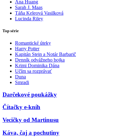
Ana Huang
Sarah J. Maas
Táňa Keleová Vasilková
Lucinda Riley
Top série
Romantické úteky
Harry Potter
Kapitán Stein a Notár Barbarič
Denník odvážneho bojka
Krimi Dominika Dána
Učím sa rozprávať
Duna
Smradi
Darčekové poukážky
Čítačky e-kníh
Vecičky od Martinusu
Káva, čaj a pochutiny