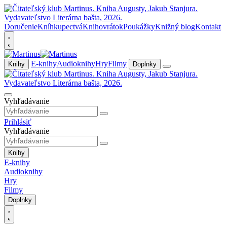
Doručenie
Kníhkupectvá
Knihovrátok
Poukážky
Knižný blog
Kontakt
E-knihy
Audioknihy
Hry
Filmy
Knihy
Doplnky
Vyhľadávanie
Prihlásiť
Vyhľadávanie
Knihy
E-knihy
Audioknihy
Hry
Filmy
Doplnky