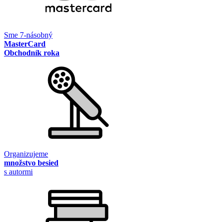
Sme 7-násobný
MasterCard
Obchodník roka
Organizujeme
množstvo besied
s autormi