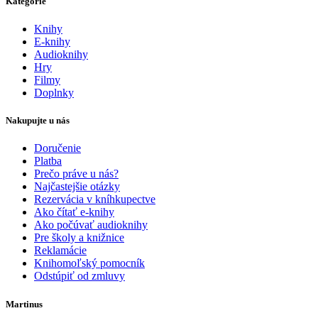
Kategórie
Knihy
E-knihy
Audioknihy
Hry
Filmy
Doplnky
Nakupujte u nás
Doručenie
Platba
Prečo práve u nás?
Najčastejšie otázky
Rezervácia v kníhkupectve
Ako čítať e-knihy
Ako počúvať audioknihy
Pre školy a knižnice
Reklamácie
Knihomoľský pomocník
Odstúpiť od zmluvy
Martinus