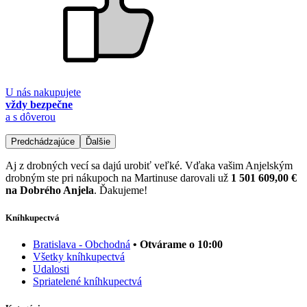
U nás nakupujete
vždy bezpečne
a s dôverou
Predchádzajúce
Ďalšie
Aj z drobných vecí sa dajú urobiť veľké. Vďaka vašim Anjelským
drobným ste pri nákupoch na Martinuse darovali už
1 501 609,00 €
na Dobrého Anjela
. Ďakujeme!
Kníhkupectvá
Bratislava - Obchodná
• Otvárame o 10:00
Všetky kníhkupectvá
Udalosti
Spriatelené kníhkupectvá