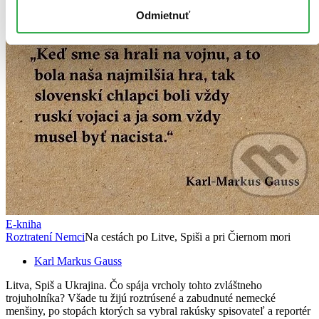
Odmietnuť
E-kniha
Roztratení Nemci
Na cestách po Litve, Spiši a pri Čiernom mori
Karl Markus Gauss
Litva, Spiš a Ukrajina. Čo spája vrcholy tohto zvláštneho
trojuholníka? Všade tu žijú roztrúsené a zabudnuté nemecké
menšiny, po stopách ktorých sa vybral rakúsky spisovateľ a reportér