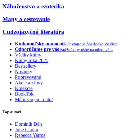
Náboženstvo a ezoterika
Mapy a cestovanie
Cudzojazyčná literatúra
Knihomoľský pomocník
Spýtajte sa Sherlocka, čo čítať
Odporúčame pre vás
Knižné tipy ušité na mieru vám
Všetky knihy
Knihy roka 2025
Bestsellery
Novinky
Pripravované
Akcie a zľavy
Kolekcie
BookTok
Mám záujem o titul
Top autori
Dominik Dán
Julie Caplin
Rebecca Yarros