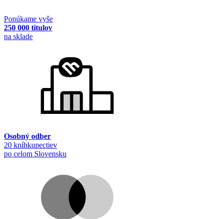
Ponúkame vyše
250 000 titulov
na sklade
Osobný odber
20 kníhkupectiev
po celom Slovensku