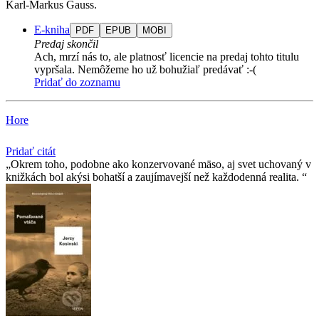
Karl-Markus Gauss.
E-kniha
PDF
EPUB
MOBI
Predaj skončil
Ach, mrzí nás to, ale platnosť licencie na predaj tohto titulu
vypršala. Nemôžeme ho už bohužiaľ predávať :-(
Pridať do zoznamu
Hore
Pridať citát
Okrem toho, podobne ako konzervované mäso, aj svet uchovaný v
knižkách bol akýsi bohatší a zaujímavejší než každodenná realita.