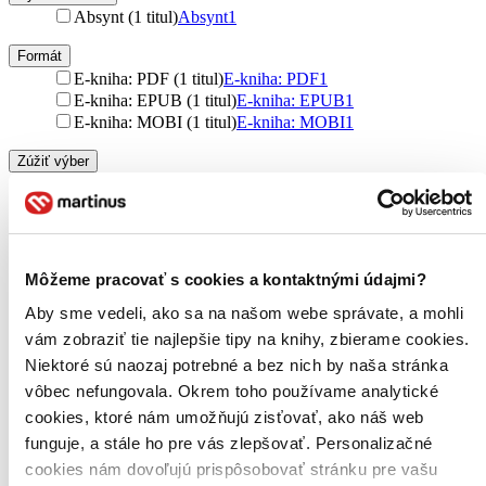
Absynt (1 titul)
Absynt
1
Formát
E-kniha: PDF (1 titul)
E-kniha: PDF
1
E-kniha: EPUB (1 titul)
E-kniha: EPUB
1
E-kniha: MOBI (1 titul)
E-kniha: MOBI
1
Zúžiť výber
Zoradiť
Môžeme pracovať s cookies a kontaktnými údajmi?
Bestsellery
Aby sme vedeli, ako sa na našom webe správate, a mohli
Top hodnotené
vám zobraziť tie najlepšie tipy na knihy, zbierame cookies.
Novinky
Niektoré sú naozaj potrebné a bez nich by naša stránka
Najdrahšie
Najlacnejšie
vôbec nefungovala. Okrem toho používame analytické
Najvyššia zľava
cookies, ktoré nám umožňujú zisťovať, ako náš web
funguje, a stále ho pre vás zlepšovať. Personalizačné
Použité filtre
cookies nám dovoľujú prispôsobovať stránku pre vašu
Zrušiť filtre