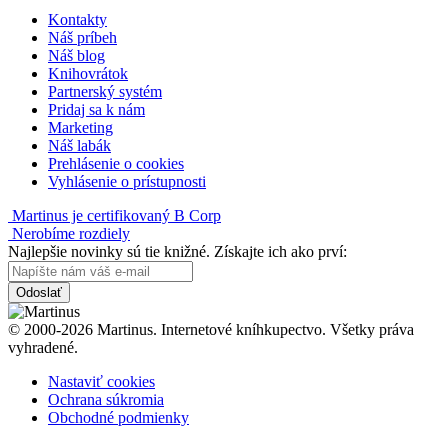
Kontakty
Náš príbeh
Náš blog
Knihovrátok
Partnerský systém
Pridaj sa k nám
Marketing
Náš labák
Prehlásenie o cookies
Vyhlásenie o prístupnosti
Martinus je certifikovaný B Corp
Nerobíme rozdiely
Najlepšie novinky sú tie knižné. Získajte ich ako prví:
Odoslať
© 2000-2026 Martinus. Internetové kníhkupectvo. Všetky práva
vyhradené.
Nastaviť cookies
Ochrana súkromia
Obchodné podmienky