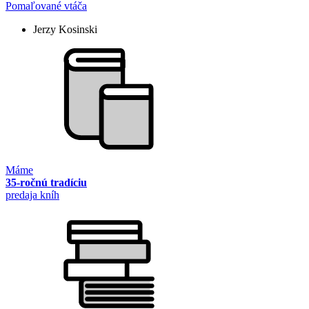
Pomaľované vtáča
Jerzy Kosinski
Máme
35-ročnú tradíciu
predaja kníh