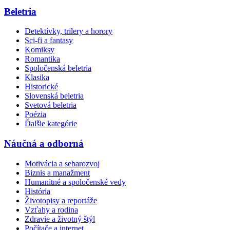
Beletria
Detektívky, trilery a horory
Sci-fi a fantasy
Komiksy
Romantika
Spoločenská beletria
Klasika
Historické
Slovenská beletria
Svetová beletria
Poézia
Ďalšie kategórie
Náučná a odborná
Motivácia a sebarozvoj
Biznis a manažment
Humanitné a spoločenské vedy
História
Životopisy a reportáže
Vzťahy a rodina
Zdravie a životný štýl
Počítače a internet