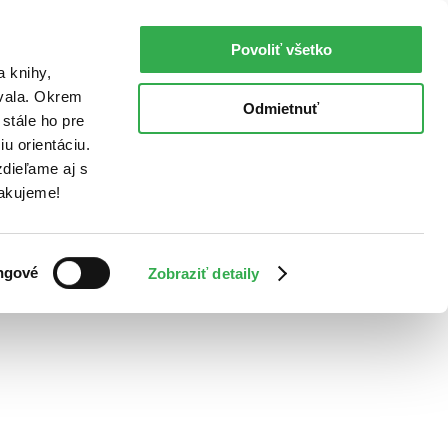
Povoliť všetko
a knihy,
ovala. Okrem
Odmietnuť
stále ho pre
u orientáciu.
dieľame aj s
Ďakujeme!
ngové
Zobraziť detaily