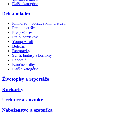
Ďalšie kategórie
Deti a mládež
Knihorad – poradca kníh pre deti
Pre najmenších
Pre prvákov
Pre pubertiakov
Young Adult
Beletria
Rozprávky
Sci-fi, fantasy a komiksy
Leporelá
Náučné knihy
Ďalšie kategórie
Životopisy a reportáže
Kuchárky
Učebnice a slovníky
Náboženstvo a ezoterika