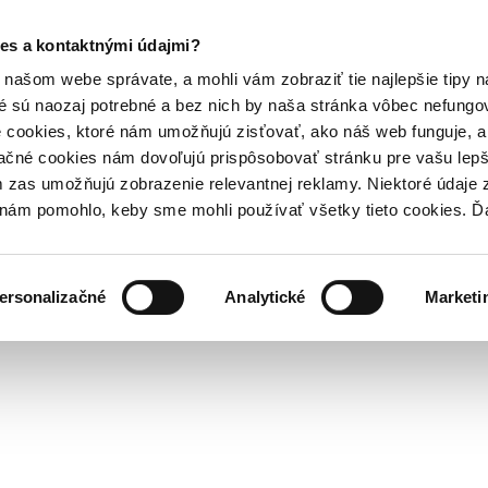
es a kontaktnými údajmi?
našom webe správate, a mohli vám zobraziť tie najlepšie tipy n
é sú naozaj potrebné a bez nich by naša stránka vôbec nefung
 cookies, ktoré nám umožňujú zisťovať, ako náš web funguje, a 
ačné cookies nám dovoľujú prispôsobovať stránku pre vašu lepši
zas umožňujú zobrazenie relevantnej reklamy. Niektoré údaje z
y nám pomohlo, keby sme mohli používať všetky tieto cookies. 
ersonalizačné
Analytické
Marketi