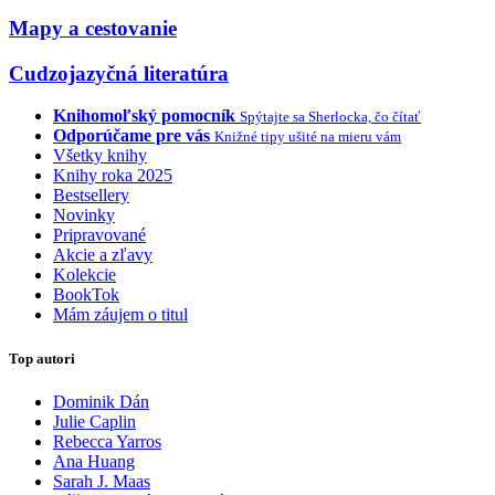
Mapy a cestovanie
Cudzojazyčná literatúra
Knihomoľský pomocník
Spýtajte sa Sherlocka, čo čítať
Odporúčame pre vás
Knižné tipy ušité na mieru vám
Všetky knihy
Knihy roka 2025
Bestsellery
Novinky
Pripravované
Akcie a zľavy
Kolekcie
BookTok
Mám záujem o titul
Top autori
Dominik Dán
Julie Caplin
Rebecca Yarros
Ana Huang
Sarah J. Maas