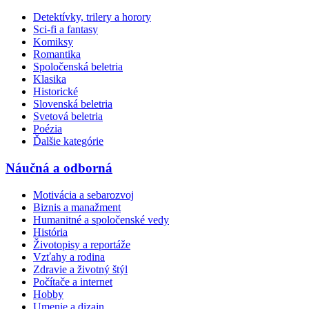
Detektívky, trilery a horory
Sci-fi a fantasy
Komiksy
Romantika
Spoločenská beletria
Klasika
Historické
Slovenská beletria
Svetová beletria
Poézia
Ďalšie kategórie
Náučná a odborná
Motivácia a sebarozvoj
Biznis a manažment
Humanitné a spoločenské vedy
História
Životopisy a reportáže
Vzťahy a rodina
Zdravie a životný štýl
Počítače a internet
Hobby
Umenie a dizajn