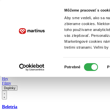
Doručenie
Kníhkupectvá
Knihovrátok
Poukážky
Knižný blog
Kontakt
Môžeme pracovať s cooki
Aby sme vedeli, ako sa na 
zbierame cookies. Niektor
E-knihy
Audioknihy
Hry
Filmy
Knihy
Doplnky
toho používame analytické
vás zlepšovať. Personaliz
Vyhľadávanie
Marketingové cookies nám 
tretími stranami. Veľmi b
Prihlásiť
Vyhľadávanie
Výber
Knihy
Potrebné
P
súhlasu
E-knihy
Audioknihy
Hry
Filmy
Doplnky
Beletria