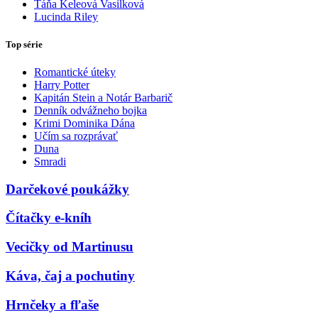
Táňa Keleová Vasilková
Lucinda Riley
Top série
Romantické úteky
Harry Potter
Kapitán Stein a Notár Barbarič
Denník odvážneho bojka
Krimi Dominika Dána
Učím sa rozprávať
Duna
Smradi
Darčekové poukážky
Čítačky e-kníh
Vecičky od Martinusu
Káva, čaj a pochutiny
Hrnčeky a fľaše