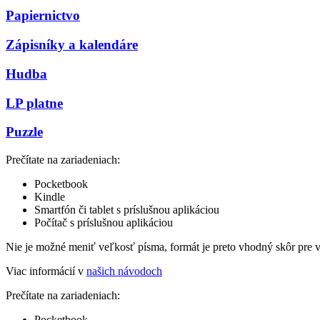
Papiernictvo
Zápisníky a kalendáre
Hudba
LP platne
Puzzle
Prečítate na zariadeniach:
Pocketbook
Kindle
Smartfón či tablet s príslušnou aplikáciou
Počítač s príslušnou aplikáciou
Nie je možné meniť veľkosť písma, formát je preto vhodný skôr pre 
Viac informácií v
našich návodoch
Prečítate na zariadeniach:
Pocketbook