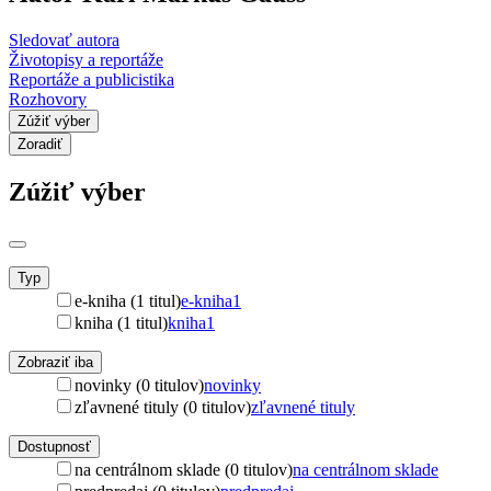
Sledovať autora
Životopisy a reportáže
Reportáže a publicistika
Rozhovory
Zúžiť výber
Zoradiť
Zúžiť výber
Typ
e-kniha (1 titul)
e-kniha
1
kniha (1 titul)
kniha
1
Zobraziť iba
novinky (0 titulov)
novinky
zľavnené tituly (0 titulov)
zľavnené tituly
Dostupnosť
na centrálnom sklade (0 titulov)
na centrálnom sklade