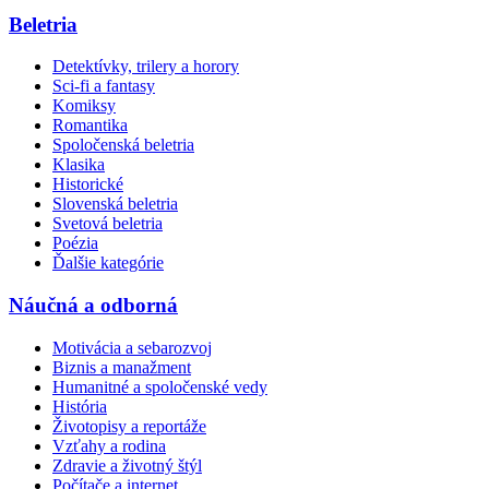
Beletria
Detektívky, trilery a horory
Sci-fi a fantasy
Komiksy
Romantika
Spoločenská beletria
Klasika
Historické
Slovenská beletria
Svetová beletria
Poézia
Ďalšie kategórie
Náučná a odborná
Motivácia a sebarozvoj
Biznis a manažment
Humanitné a spoločenské vedy
História
Životopisy a reportáže
Vzťahy a rodina
Zdravie a životný štýl
Počítače a internet