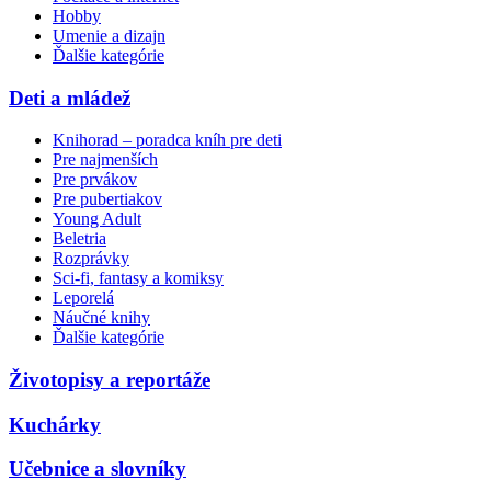
Hobby
Umenie a dizajn
Ďalšie kategórie
Deti a mládež
Knihorad – poradca kníh pre deti
Pre najmenších
Pre prvákov
Pre pubertiakov
Young Adult
Beletria
Rozprávky
Sci-fi, fantasy a komiksy
Leporelá
Náučné knihy
Ďalšie kategórie
Životopisy a reportáže
Kuchárky
Učebnice a slovníky