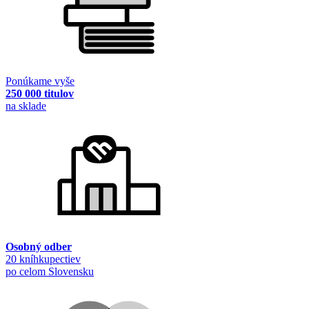
Ponúkame vyše
250 000 titulov
na sklade
Osobný odber
20 kníhkupectiev
po celom Slovensku