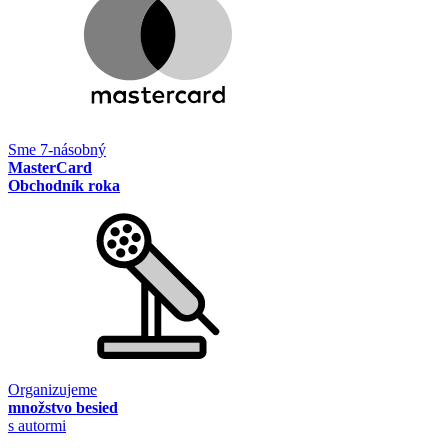
Sme 7-násobný
MasterCard
Obchodník roka
Organizujeme
množstvo besied
s autormi