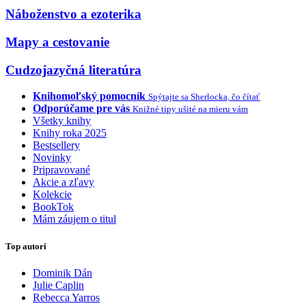
Náboženstvo a ezoterika
Mapy a cestovanie
Cudzojazyčná literatúra
Knihomoľský pomocník
Spýtajte sa Sherlocka, čo čítať
Odporúčame pre vás
Knižné tipy ušité na mieru vám
Všetky knihy
Knihy roka 2025
Bestsellery
Novinky
Pripravované
Akcie a zľavy
Kolekcie
BookTok
Mám záujem o titul
Top autori
Dominik Dán
Julie Caplin
Rebecca Yarros