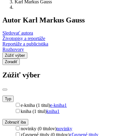
Karl Markus Gauss
Autor Karl Markus Gauss
Sledovať autora
Životopisy a reportáže
Reportáže a publicistika
Rozhovory
Zúžiť výber
Zoradiť
Zúžiť výber
Typ
e-kniha (1 titul)
e-kniha
1
kniha (1 titul)
kniha
1
Zobraziť iba
novinky (0 titulov)
novinky
zľavnené tituly (0 titulov)
zľavnené tituly