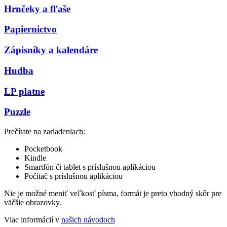
Hrnčeky a fľaše
Papiernictvo
Zápisníky a kalendáre
Hudba
LP platne
Puzzle
Prečítate na zariadeniach:
Pocketbook
Kindle
Smartfón či tablet s príslušnou aplikáciou
Počítač s príslušnou aplikáciou
Nie je možné meniť veľkosť písma, formát je preto vhodný skôr pre
väčšie obrazovky.
Viac informácií v
našich návodoch