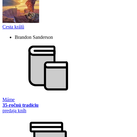
Cesta králů
Brandon Sanderson
Máme
35-ročnú tradíciu
predaja kníh