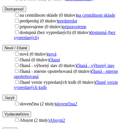
Dostupnosť
na centrálnom sklade (0 titulov)
na centrálnom sklade
predpredaj (0 titulov)
predpredaj
pripravujeme (0 titulov)
pripravujeme
dostupná (bez vypredaných) (0 titulov)
dostupná (bez
vypredaných)
Nové / čítané
nová (0 titulov)
nová
čítaná (0 titulov)
čítaná
čítaná - výborný stav (0 titulov)
čítaná - výborný stav
čítaná - mierne opotrebovaná (0 titulov)
čítaná - mierne
opotrebovaná
čítané verzie vypredaných kníh (0 titulov)
čítané verzie
vypredaných kníh
Jazyk
slovenčina (2 tituly)
slovenčina
2
Vydavateľstvo
Absynt (2 tituly)
Absynt
2