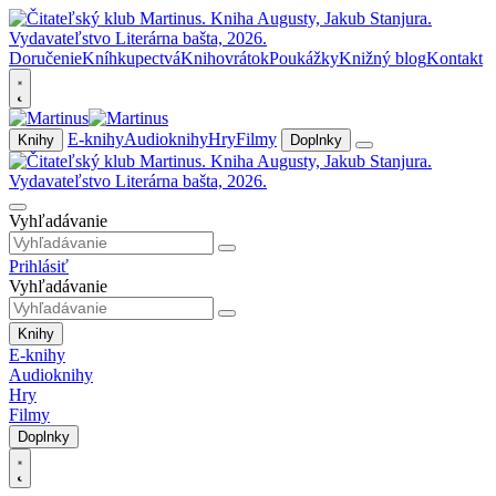
Doručenie
Kníhkupectvá
Knihovrátok
Poukážky
Knižný blog
Kontakt
E-knihy
Audioknihy
Hry
Filmy
Knihy
Doplnky
Vyhľadávanie
Prihlásiť
Vyhľadávanie
Knihy
E-knihy
Audioknihy
Hry
Filmy
Doplnky