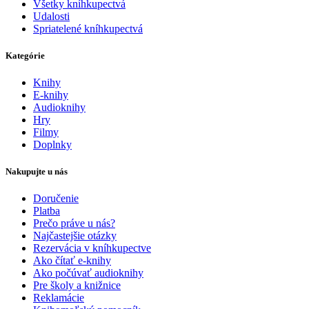
Všetky kníhkupectvá
Udalosti
Spriatelené kníhkupectvá
Kategórie
Knihy
E-knihy
Audioknihy
Hry
Filmy
Doplnky
Nakupujte u nás
Doručenie
Platba
Prečo práve u nás?
Najčastejšie otázky
Rezervácia v kníhkupectve
Ako čítať e-knihy
Ako počúvať audioknihy
Pre školy a knižnice
Reklamácie