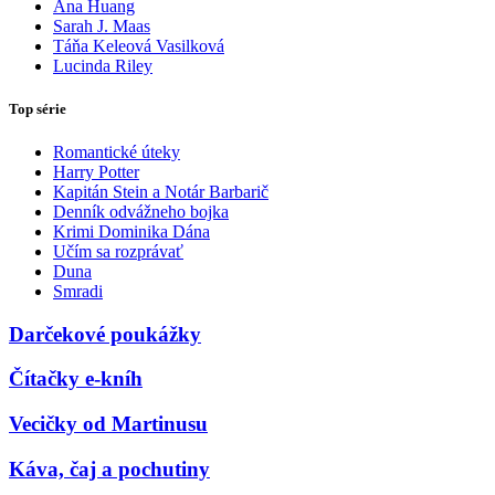
Ana Huang
Sarah J. Maas
Táňa Keleová Vasilková
Lucinda Riley
Top série
Romantické úteky
Harry Potter
Kapitán Stein a Notár Barbarič
Denník odvážneho bojka
Krimi Dominika Dána
Učím sa rozprávať
Duna
Smradi
Darčekové poukážky
Čítačky e-kníh
Vecičky od Martinusu
Káva, čaj a pochutiny