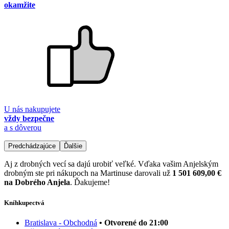
okamžite
U nás nakupujete
vždy bezpečne
a s dôverou
Predchádzajúce
Ďalšie
Aj z drobných vecí sa dajú urobiť veľké. Vďaka vašim Anjelským
drobným ste pri nákupoch na Martinuse darovali už
1 501 609,00 €
na Dobrého Anjela
. Ďakujeme!
Kníhkupectvá
Bratislava - Obchodná
• Otvorené do 21:00