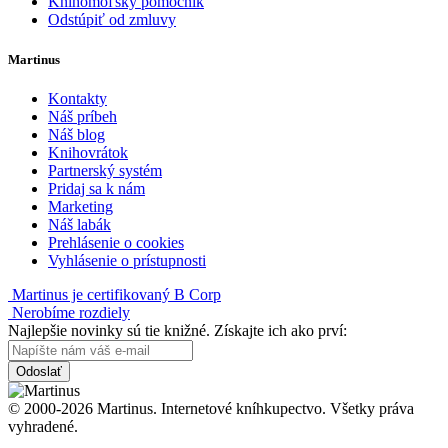
Knihomoľský pomocník
Odstúpiť od zmluvy
Martinus
Kontakty
Náš príbeh
Náš blog
Knihovrátok
Partnerský systém
Pridaj sa k nám
Marketing
Náš labák
Prehlásenie o cookies
Vyhlásenie o prístupnosti
Martinus je certifikovaný B Corp
Nerobíme rozdiely
Najlepšie novinky sú tie knižné. Získajte ich ako prví:
Odoslať
© 2000-2026 Martinus. Internetové kníhkupectvo. Všetky práva
vyhradené.