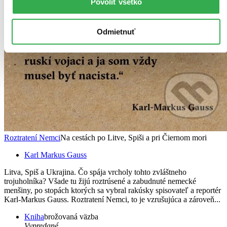
Povoliť všetko
Odmietnuť
Roztratení Nemci
Na cestách po Litve, Spiši a pri Čiernom mori
Karl Markus Gauss
Litva, Spiš a Ukrajina. Čo spája vrcholy tohto zvláštneho
trojuholníka? Všade tu žijú roztrúsené a zabudnuté nemecké
menšiny, po stopách ktorých sa vybral rakúsky spisovateľ a reportér
Karl-Markus Gauss. Roztratení Nemci, to je vzrušujúca a zároveň...
Kniha
brožovaná väzba
Vypredané