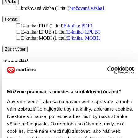
Väzba
brožovaná väzba (1 titul)
brožovaná väzba
1
Formát
E-kniha: PDF (1 titul)
E-kniha: PDF
1
E-kniha: EPUB (1 titul)
E-kniha: EPUB
1
E-kniha: MOBI (1 titul)
E-kniha: MOBI
1
Zúžiť výber
Zoradiť
Bestsellery
Môžeme pracovať s cookies a kontaktnými údajmi?
Top hodnotené
Aby sme vedeli, ako sa na našom webe správate, a mohli
Novinky
Najdrahšie
vám zobraziť tie najlepšie tipy na knihy, zbierame cookies.
Najlacnejšie
Niektoré sú naozaj potrebné a bez nich by naša stránka
Najvyššia zľava
vôbec nefungovala. Okrem toho používame analytické
cookies, ktoré nám umožňujú zisťovať, ako náš web