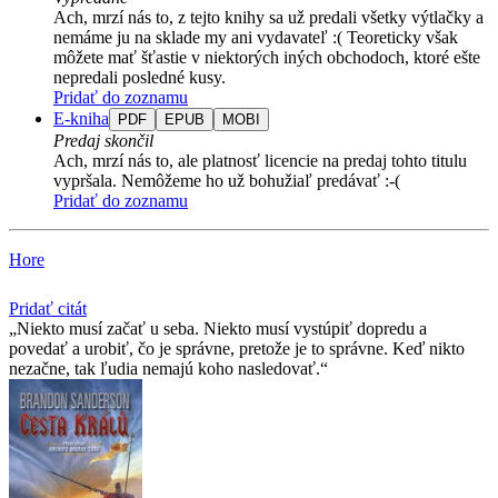
Ach, mrzí nás to, z tejto knihy sa už predali všetky výtlačky a
nemáme ju na sklade my ani vydavateľ :( Teoreticky však
môžete mať šťastie v niektorých iných obchodoch, ktoré ešte
nepredali posledné kusy.
Pridať do zoznamu
E-kniha
PDF
EPUB
MOBI
Predaj skončil
Ach, mrzí nás to, ale platnosť licencie na predaj tohto titulu
vypršala. Nemôžeme ho už bohužiaľ predávať :-(
Pridať do zoznamu
Hore
Pridať citát
Niekto musí začať u seba. Niekto musí vystúpiť dopredu a
povedať a urobiť, čo je správne, pretože je to správne. Keď nikto
nezačne, tak ľudia nemajú koho nasledovať.