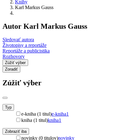
Knihy
Karl Markus Gauss
Autor Karl Markus Gauss
Sledovať autora
Životopisy a reportáže
Reportáže a publicistika
Rozhovory
Zúžiť výber
Zoradiť
Zúžiť výber
Typ
e-kniha (1 titul)
e-kniha
1
kniha (1 titul)
kniha
1
Zobraziť iba
novinky (0 titulov)
novinky