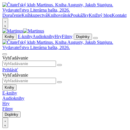
Doručenie
Kníhkupectvá
Knihovrátok
Poukážky
Knižný blog
Kontakt
E-knihy
Audioknihy
Hry
Filmy
Knihy
Doplnky
Vyhľadávanie
Prihlásiť
Vyhľadávanie
Knihy
E-knihy
Audioknihy
Hry
Filmy
Doplnky