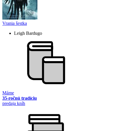
Vrania šestka
Leigh Bardugo
Máme
35-ročnú tradíciu
predaja kníh