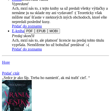
Vypredané
Ach, mrzí nás to, z tejto knihy sa už predali všetky výtlačky a
nemáme ju na sklade my ani vydavateľ :( Teoreticky však
môžete mať šťastie v niektorých iných obchodoch, ktoré ešte
nepredali posledné kusy.
Pridať do zoznamu
E-kniha
PDF
EPUB
MOBI
Predaj skončil
Ach, mrzí nás to, ale platnosť licencie na predaj tohto titulu
vypršala. Nemôžeme ho už bohužiaľ predávať :-(
Pridať do zoznamu
Hore
Pridať citát
Srdce je ako šíp. Treba ho namieriť, ak má trafiť cieľ.