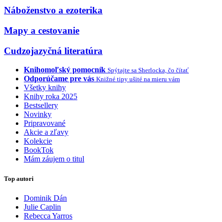
Náboženstvo a ezoterika
Mapy a cestovanie
Cudzojazyčná literatúra
Knihomoľský pomocník
Spýtajte sa Sherlocka, čo čítať
Odporúčame pre vás
Knižné tipy ušité na mieru vám
Všetky knihy
Knihy roka 2025
Bestsellery
Novinky
Pripravované
Akcie a zľavy
Kolekcie
BookTok
Mám záujem o titul
Top autori
Dominik Dán
Julie Caplin
Rebecca Yarros