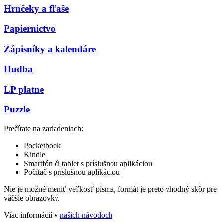
Hrnčeky a fľaše
Papiernictvo
Zápisníky a kalendáre
Hudba
LP platne
Puzzle
Prečítate na zariadeniach:
Pocketbook
Kindle
Smartfón či tablet s príslušnou aplikáciou
Počítač s príslušnou aplikáciou
Nie je možné meniť veľkosť písma, formát je preto vhodný skôr pre
väčšie obrazovky.
Viac informácií v
našich návodoch