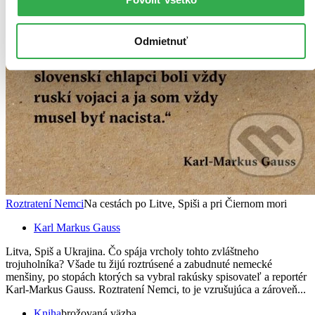
Odmietnuť
Roztratení Nemci
Na cestách po Litve, Spiši a pri Čiernom mori
Karl Markus Gauss
Litva, Spiš a Ukrajina. Čo spája vrcholy tohto zvláštneho
trojuholníka? Všade tu žijú roztrúsené a zabudnuté nemecké
menšiny, po stopách ktorých sa vybral rakúsky spisovateľ a reportér
Karl-Markus Gauss. Roztratení Nemci, to je vzrušujúca a zároveň...
Kniha
brožovaná väzba