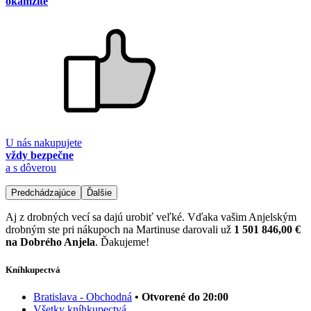
okamžite
U nás nakupujete
vždy bezpečne
a s dôverou
Predchádzajúce
Ďalšie
Aj z drobných vecí sa dajú urobiť veľké. Vďaka vašim Anjelským
drobným ste pri nákupoch na Martinuse darovali už
1 501 846,00 €
na Dobrého Anjela
. Ďakujeme!
Kníhkupectvá
Bratislava - Obchodná
• Otvorené do 20:00
Všetky kníhkupectvá