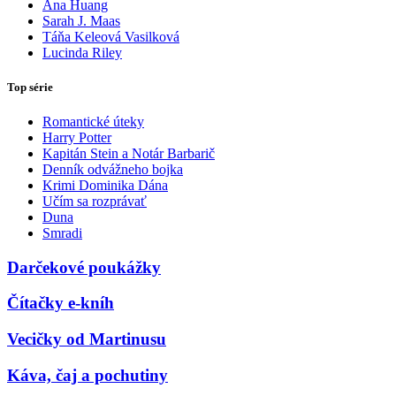
Ana Huang
Sarah J. Maas
Táňa Keleová Vasilková
Lucinda Riley
Top série
Romantické úteky
Harry Potter
Kapitán Stein a Notár Barbarič
Denník odvážneho bojka
Krimi Dominika Dána
Učím sa rozprávať
Duna
Smradi
Darčekové poukážky
Čítačky e-kníh
Vecičky od Martinusu
Káva, čaj a pochutiny