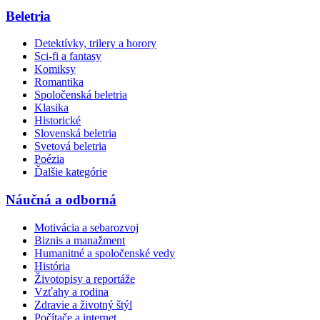
Beletria
Detektívky, trilery a horory
Sci-fi a fantasy
Komiksy
Romantika
Spoločenská beletria
Klasika
Historické
Slovenská beletria
Svetová beletria
Poézia
Ďalšie kategórie
Náučná a odborná
Motivácia a sebarozvoj
Biznis a manažment
Humanitné a spoločenské vedy
História
Životopisy a reportáže
Vzťahy a rodina
Zdravie a životný štýl
Počítače a internet