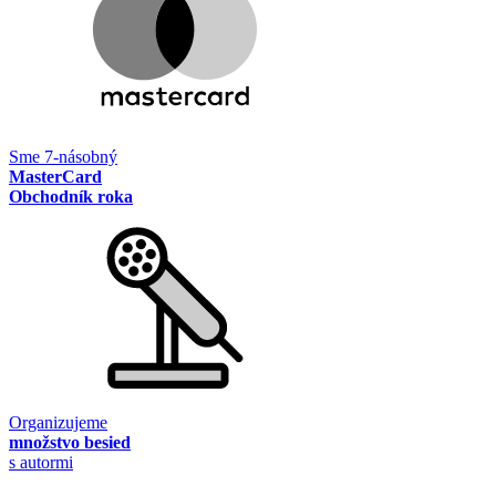
Sme 7-násobný
MasterCard
Obchodník roka
Organizujeme
množstvo besied
s autormi