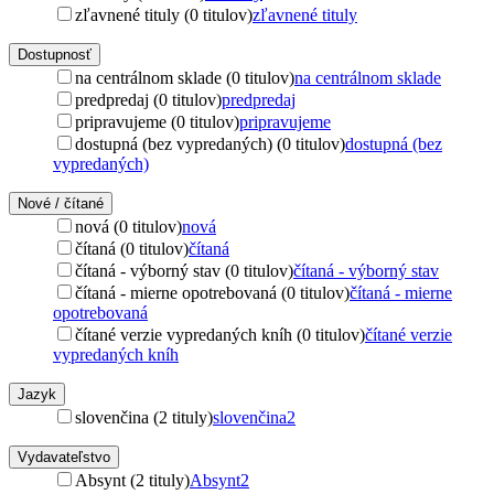
zľavnené tituly (0 titulov)
zľavnené tituly
Dostupnosť
na centrálnom sklade (0 titulov)
na centrálnom sklade
predpredaj (0 titulov)
predpredaj
pripravujeme (0 titulov)
pripravujeme
dostupná (bez vypredaných) (0 titulov)
dostupná (bez
vypredaných)
Nové / čítané
nová (0 titulov)
nová
čítaná (0 titulov)
čítaná
čítaná - výborný stav (0 titulov)
čítaná - výborný stav
čítaná - mierne opotrebovaná (0 titulov)
čítaná - mierne
opotrebovaná
čítané verzie vypredaných kníh (0 titulov)
čítané verzie
vypredaných kníh
Jazyk
slovenčina (2 tituly)
slovenčina
2
Vydavateľstvo
Absynt (2 tituly)
Absynt
2