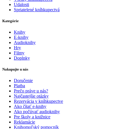
Udalosti
Spriatelené kníhkupectvá
Kategórie
Knihy
E-knihy
Audioknihy
Hry
Filmy
Doplnky
Nakupujte u nás
Doručenie
Platba
Prečo práve u nás?
Najčastejšie otázky
Rezervácia v kníhkupectve
Ako čítať e-knihy
Ako počúvať audioknihy
Pre školy a knižnice
Reklamácie
Knihomoľský pomocník