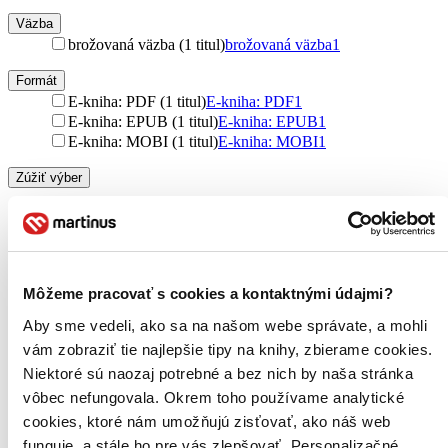
Väzba
brožovaná väzba (1 titul)
brožovaná väzba
1
Formát
E-kniha: PDF (1 titul)
E-kniha: PDF
1
E-kniha: EPUB (1 titul)
E-kniha: EPUB
1
E-kniha: MOBI (1 titul)
E-kniha: MOBI
1
Zúžiť výber
Zoradiť
Môžeme pracovať s cookies a kontaktnými údajmi?
Bestsellery
Aby sme vedeli, ako sa na našom webe správate, a mohli
Top hodnotené
vám zobraziť tie najlepšie tipy na knihy, zbierame cookies.
Novinky
Najdrahšie
Niektoré sú naozaj potrebné a bez nich by naša stránka
Najlacnejšie
vôbec nefungovala. Okrem toho používame analytické
Najvyššia zľava
cookies, ktoré nám umožňujú zisťovať, ako náš web
funguje, a stále ho pre vás zlepšovať. Personalizačné