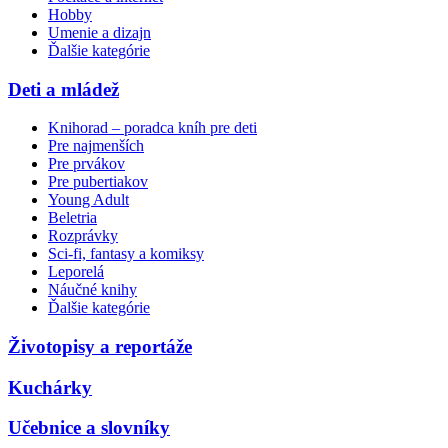
Hobby
Umenie a dizajn
Ďalšie kategórie
Deti a mládež
Knihorad – poradca kníh pre deti
Pre najmenších
Pre prvákov
Pre pubertiakov
Young Adult
Beletria
Rozprávky
Sci-fi, fantasy a komiksy
Leporelá
Náučné knihy
Ďalšie kategórie
Životopisy a reportáže
Kuchárky
Učebnice a slovníky