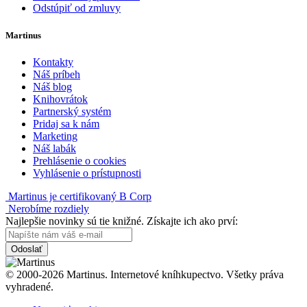
Odstúpiť od zmluvy
Martinus
Kontakty
Náš príbeh
Náš blog
Knihovrátok
Partnerský systém
Pridaj sa k nám
Marketing
Náš labák
Prehlásenie o cookies
Vyhlásenie o prístupnosti
Martinus je certifikovaný B Corp
Nerobíme rozdiely
Najlepšie novinky sú tie knižné. Získajte ich ako prví:
Odoslať
© 2000-2026 Martinus. Internetové kníhkupectvo. Všetky práva
vyhradené.