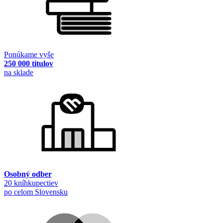
Ponúkame vyše
250 000 titulov
na sklade
Osobný odber
20 kníhkupectiev
po celom Slovensku