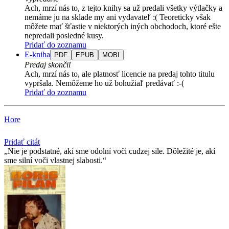
Ach, mrzí nás to, z tejto knihy sa už predali všetky výtlačky a
nemáme ju na sklade my ani vydavateľ :( Teoreticky však
môžete mať šťastie v niektorých iných obchodoch, ktoré ešte
nepredali posledné kusy.
Pridať do zoznamu
E-kniha
PDF
EPUB
MOBI
Predaj skončil
Ach, mrzí nás to, ale platnosť licencie na predaj tohto titulu
vypršala. Nemôžeme ho už bohužiaľ predávať :-(
Pridať do zoznamu
Hore
Pridať citát
Nie je podstatné, akí sme odolní voči cudzej sile. Dôležité je, akí
sme silní voči vlastnej slabosti.