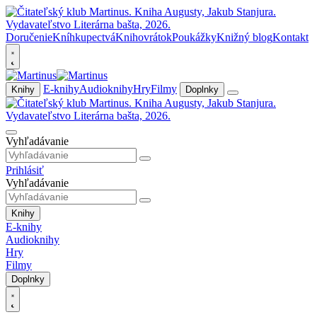
Doručenie
Kníhkupectvá
Knihovrátok
Poukážky
Knižný blog
Kontakt
E-knihy
Audioknihy
Hry
Filmy
Knihy
Doplnky
Vyhľadávanie
Prihlásiť
Vyhľadávanie
Knihy
E-knihy
Audioknihy
Hry
Filmy
Doplnky