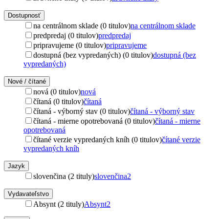
Dostupnosť
na centrálnom sklade (0 titulov)
na centrálnom sklade
predpredaj (0 titulov)
predpredaj
pripravujeme (0 titulov)
pripravujeme
dostupná (bez vypredaných) (0 titulov)
dostupná (bez
vypredaných)
Nové / čítané
nová (0 titulov)
nová
čítaná (0 titulov)
čítaná
čítaná - výborný stav (0 titulov)
čítaná - výborný stav
čítaná - mierne opotrebovaná (0 titulov)
čítaná - mierne
opotrebovaná
čítané verzie vypredaných kníh (0 titulov)
čítané verzie
vypredaných kníh
Jazyk
slovenčina (2 tituly)
slovenčina
2
Vydavateľstvo
Absynt (2 tituly)
Absynt
2