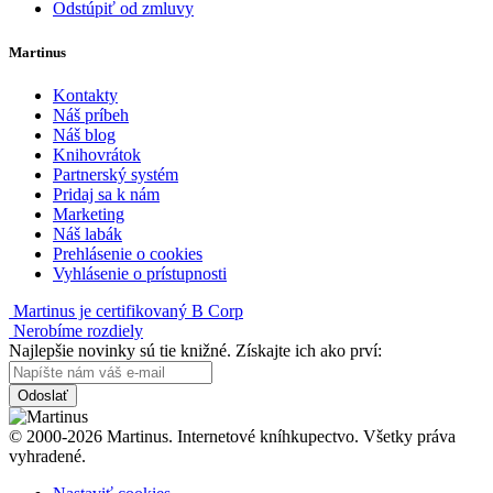
Odstúpiť od zmluvy
Martinus
Kontakty
Náš príbeh
Náš blog
Knihovrátok
Partnerský systém
Pridaj sa k nám
Marketing
Náš labák
Prehlásenie o cookies
Vyhlásenie o prístupnosti
Martinus je certifikovaný B Corp
Nerobíme rozdiely
Najlepšie novinky sú tie knižné. Získajte ich ako prví:
Odoslať
© 2000-2026 Martinus. Internetové kníhkupectvo. Všetky práva
vyhradené.