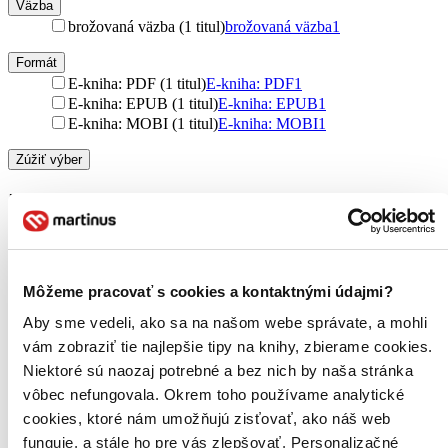
Väzba
brožovaná väzba (1 titul)
brožovaná väzba
1
Formát
E-kniha: PDF (1 titul)
E-kniha: PDF
1
E-kniha: EPUB (1 titul)
E-kniha: EPUB
1
E-kniha: MOBI (1 titul)
E-kniha: MOBI
1
Zúžiť výber
Zoradiť
Môžeme pracovať s cookies a kontaktnými údajmi?
Bestsellery
Top hodnotené
Aby sme vedeli, ako sa na našom webe správate, a mohli
Novinky
vám zobraziť tie najlepšie tipy na knihy, zbierame cookies.
Najdrahšie
Najlacnejšie
Niektoré sú naozaj potrebné a bez nich by naša stránka
Najvyššia zľava
vôbec nefungovala. Okrem toho používame analytické
cookies, ktoré nám umožňujú zisťovať, ako náš web
funguje, a stále ho pre vás zlepšovať. Personalizačné