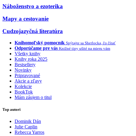
Náboženstvo a ezoterika
Mapy a cestovanie
Cudzojazyčná literatúra
Knihomoľský pomocník
Spýtajte sa Sherlocka, čo čítať
Odporúčame pre vás
Knižné tipy ušité na mieru vám
Všetky knihy
Knihy roka 2025
Bestsellery
Novinky
Pripravované
Akcie a zľavy
Kolekcie
BookTok
Mám záujem o titul
Top autori
Dominik Dán
Julie Caplin
Rebecca Yarros