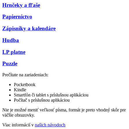
Hrnčeky a fľaše
Papiernictvo
Zápisníky a kalendáre
Hudba
LP platne
Puzzle
Prečítate na zariadeniach:
Pocketbook
Kindle
Smartfón či tablet s príslušnou aplikáciou
Počítač s príslušnou aplikáciou
Nie je možné meniť veľkosť písma, formát je preto vhodný skôr pre
väčšie obrazovky.
Viac informácií v
našich návodoch