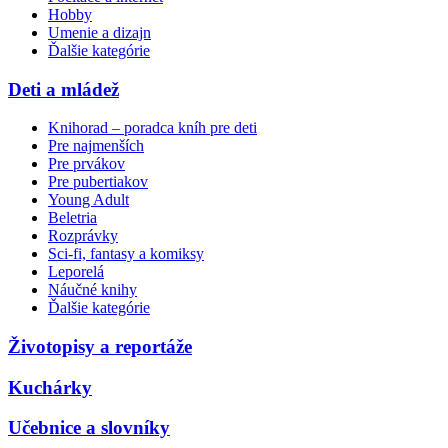
Hobby
Umenie a dizajn
Ďalšie kategórie
Deti a mládež
Knihorad – poradca kníh pre deti
Pre najmenších
Pre prvákov
Pre pubertiakov
Young Adult
Beletria
Rozprávky
Sci-fi, fantasy a komiksy
Leporelá
Náučné knihy
Ďalšie kategórie
Životopisy a reportáže
Kuchárky
Učebnice a slovníky