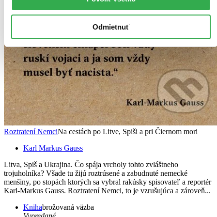
Odmietnuť
Roztratení Nemci
Na cestách po Litve, Spiši a pri Čiernom mori
Karl Markus Gauss
Litva, Spiš a Ukrajina. Čo spája vrcholy tohto zvláštneho
trojuholníka? Všade tu žijú roztrúsené a zabudnuté nemecké
menšiny, po stopách ktorých sa vybral rakúsky spisovateľ a reportér
Karl-Markus Gauss. Roztratení Nemci, to je vzrušujúca a zároveň...
Kniha
brožovaná väzba
Vypredané