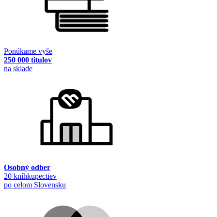
Ponúkame vyše
250 000 titulov
na sklade
Osobný odber
20 kníhkupectiev
po celom Slovensku