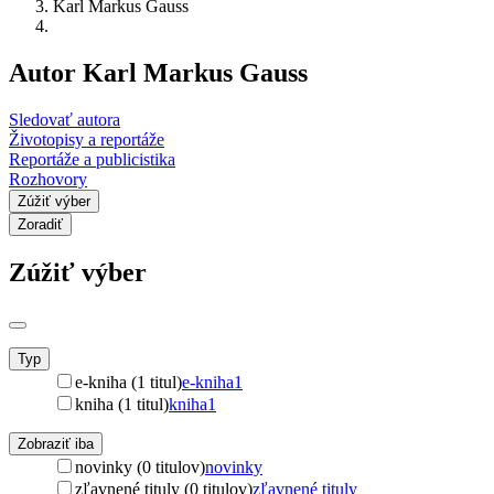
Karl Markus Gauss
Autor Karl Markus Gauss
Sledovať autora
Životopisy a reportáže
Reportáže a publicistika
Rozhovory
Zúžiť výber
Zoradiť
Zúžiť výber
Typ
e-kniha (1 titul)
e-kniha
1
kniha (1 titul)
kniha
1
Zobraziť iba
novinky (0 titulov)
novinky
zľavnené tituly (0 titulov)
zľavnené tituly