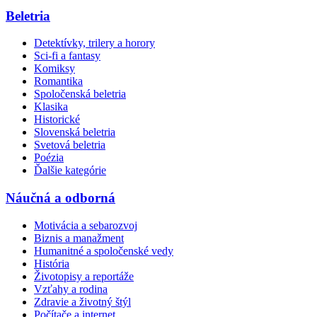
Beletria
Detektívky, trilery a horory
Sci-fi a fantasy
Komiksy
Romantika
Spoločenská beletria
Klasika
Historické
Slovenská beletria
Svetová beletria
Poézia
Ďalšie kategórie
Náučná a odborná
Motivácia a sebarozvoj
Biznis a manažment
Humanitné a spoločenské vedy
História
Životopisy a reportáže
Vzťahy a rodina
Zdravie a životný štýl
Počítače a internet