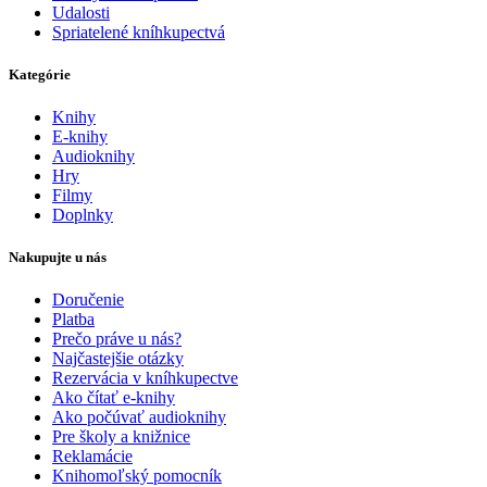
Udalosti
Spriatelené kníhkupectvá
Kategórie
Knihy
E-knihy
Audioknihy
Hry
Filmy
Doplnky
Nakupujte u nás
Doručenie
Platba
Prečo práve u nás?
Najčastejšie otázky
Rezervácia v kníhkupectve
Ako čítať e-knihy
Ako počúvať audioknihy
Pre školy a knižnice
Reklamácie
Knihomoľský pomocník