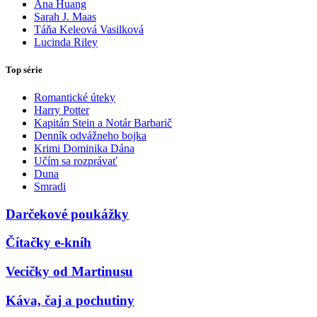
Ana Huang
Sarah J. Maas
Táňa Keleová Vasilková
Lucinda Riley
Top série
Romantické úteky
Harry Potter
Kapitán Stein a Notár Barbarič
Denník odvážneho bojka
Krimi Dominika Dána
Učím sa rozprávať
Duna
Smradi
Darčekové poukážky
Čítačky e-kníh
Vecičky od Martinusu
Káva, čaj a pochutiny