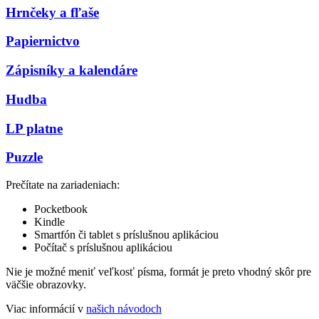
Hrnčeky a fľaše
Papiernictvo
Zápisníky a kalendáre
Hudba
LP platne
Puzzle
Prečítate na zariadeniach:
Pocketbook
Kindle
Smartfón či tablet s príslušnou aplikáciou
Počítač s príslušnou aplikáciou
Nie je možné meniť veľkosť písma, formát je preto vhodný skôr pre
väčšie obrazovky.
Viac informácií v
našich návodoch