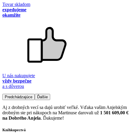
Tovar skladom
expedujeme
okamžite
U nás nakupujete
vždy bezpečne
a s dôverou
Predchádzajúce
Ďalšie
Aj z drobných vecí sa dajú urobiť veľké. Vďaka vašim Anjelským
drobným ste pri nákupoch na Martinuse darovali už
1 501 609,00 €
na Dobrého Anjela
. Ďakujeme!
Kníhkupectvá