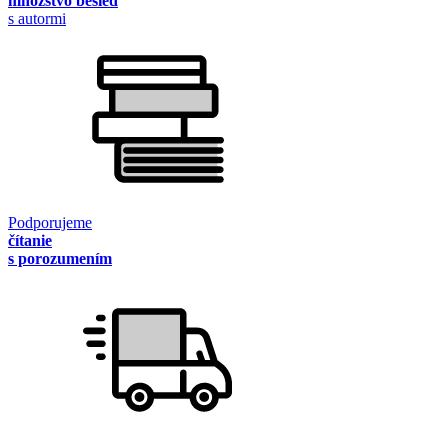
množstvo besied
s autormi
Podporujeme
čítanie
s porozumením