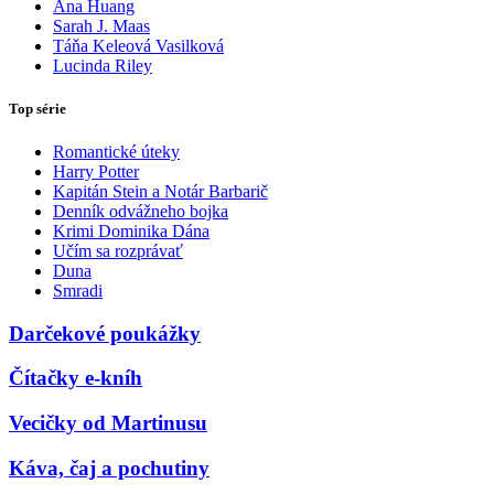
Ana Huang
Sarah J. Maas
Táňa Keleová Vasilková
Lucinda Riley
Top série
Romantické úteky
Harry Potter
Kapitán Stein a Notár Barbarič
Denník odvážneho bojka
Krimi Dominika Dána
Učím sa rozprávať
Duna
Smradi
Darčekové poukážky
Čítačky e-kníh
Vecičky od Martinusu
Káva, čaj a pochutiny