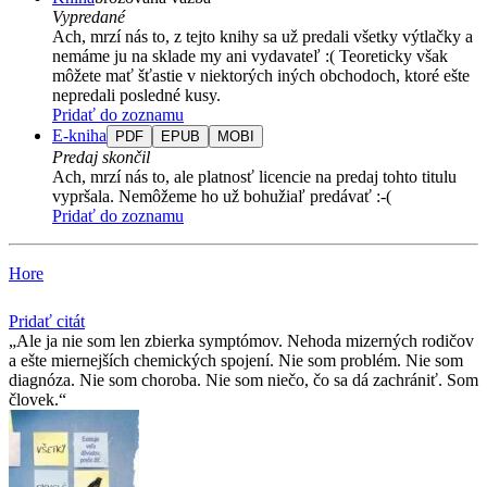
Vypredané
Ach, mrzí nás to, z tejto knihy sa už predali všetky výtlačky a
nemáme ju na sklade my ani vydavateľ :( Teoreticky však
môžete mať šťastie v niektorých iných obchodoch, ktoré ešte
nepredali posledné kusy.
Pridať do zoznamu
E-kniha
PDF
EPUB
MOBI
Predaj skončil
Ach, mrzí nás to, ale platnosť licencie na predaj tohto titulu
vypršala. Nemôžeme ho už bohužiaľ predávať :-(
Pridať do zoznamu
Hore
Pridať citát
Ale ja nie som len zbierka symptómov. Nehoda mizerných rodičov
a ešte miernejších chemických spojení. Nie som problém. Nie som
diagnóza. Nie som choroba. Nie som niečo, čo sa dá zachrániť. Som
človek.