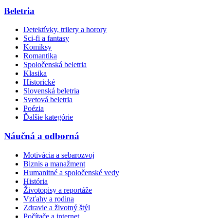
Beletria
Detektívky, trilery a horory
Sci-fi a fantasy
Komiksy
Romantika
Spoločenská beletria
Klasika
Historické
Slovenská beletria
Svetová beletria
Poézia
Ďalšie kategórie
Náučná a odborná
Motivácia a sebarozvoj
Biznis a manažment
Humanitné a spoločenské vedy
História
Životopisy a reportáže
Vzťahy a rodina
Zdravie a životný štýl
Počítače a internet