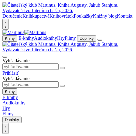
Doručenie
Kníhkupectvá
Knihovrátok
Poukážky
Knižný blog
Kontakt
E-knihy
Audioknihy
Hry
Filmy
Knihy
Doplnky
Vyhľadávanie
Prihlásiť
Vyhľadávanie
Knihy
E-knihy
Audioknihy
Hry
Filmy
Doplnky