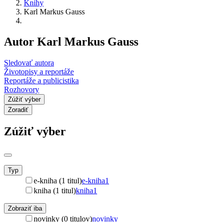
Knihy
Karl Markus Gauss
Autor Karl Markus Gauss
Sledovať autora
Životopisy a reportáže
Reportáže a publicistika
Rozhovory
Zúžiť výber
Zoradiť
Zúžiť výber
Typ
e-kniha (1 titul)
e-kniha
1
kniha (1 titul)
kniha
1
Zobraziť iba
novinky (0 titulov)
novinky