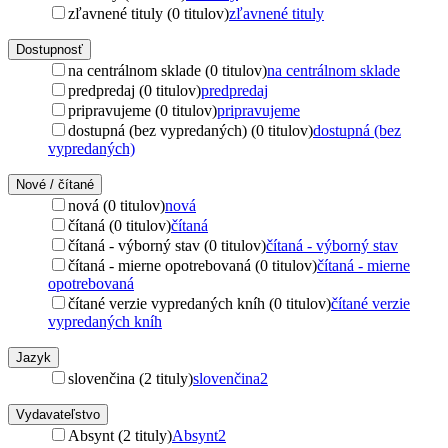
zľavnené tituly (0 titulov)
zľavnené tituly
Dostupnosť
na centrálnom sklade (0 titulov)
na centrálnom sklade
predpredaj (0 titulov)
predpredaj
pripravujeme (0 titulov)
pripravujeme
dostupná (bez vypredaných) (0 titulov)
dostupná (bez
vypredaných)
Nové / čítané
nová (0 titulov)
nová
čítaná (0 titulov)
čítaná
čítaná - výborný stav (0 titulov)
čítaná - výborný stav
čítaná - mierne opotrebovaná (0 titulov)
čítaná - mierne
opotrebovaná
čítané verzie vypredaných kníh (0 titulov)
čítané verzie
vypredaných kníh
Jazyk
slovenčina (2 tituly)
slovenčina
2
Vydavateľstvo
Absynt (2 tituly)
Absynt
2