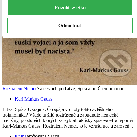
Povoliť všetko
Odmietnuť
Roztratení Nemci
Na cestách po Litve, Spiši a pri Čiernom mori
Karl Markus Gauss
Litva, Spiš a Ukrajina. Čo spája vrcholy tohto zvláštneho
trojuholníka? Všade tu žijú roztrúsené a zabudnuté nemecké
menšiny, po stopách ktorých sa vybral rakúsky spisovateľ a reportér
Karl-Markus Gauss. Roztratení Nemci, to je vzrušujúca a zároveň...
Kniha
brožovaná väzba