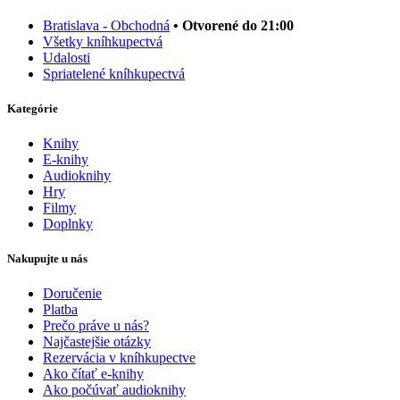
Bratislava - Obchodná
• Otvorené do 21:00
Všetky kníhkupectvá
Udalosti
Spriatelené kníhkupectvá
Kategórie
Knihy
E-knihy
Audioknihy
Hry
Filmy
Doplnky
Nakupujte u nás
Doručenie
Platba
Prečo práve u nás?
Najčastejšie otázky
Rezervácia v kníhkupectve
Ako čítať e-knihy
Ako počúvať audioknihy