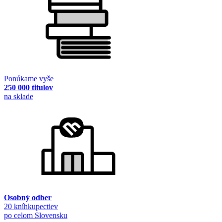
Ponúkame vyše
250 000 titulov
na sklade
Osobný odber
20 kníhkupectiev
po celom Slovensku