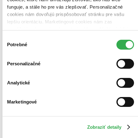
funguje, a stále ho pre vás zlepšovať. Personalizačné
cookies nám dovoľujú prispôsobovať stránku pre vašu
lepšiu orientáciu. Marketingové cookies nám zas
umožňujú zobrazenie relevantnej reklamy. Niektoré údaje
zdieľame aj s tretími stranami. Veľmi by nám pomohlo,
Výber
keby sme mohli používať všetky tieto cookies. Ďakujeme!
Potrebné
súhlasu
Personalizačné
Analytické
Marketingové
Zobraziť detaily