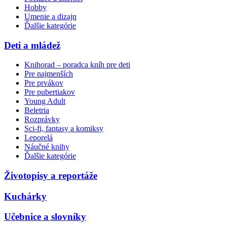
Hobby
Umenie a dizajn
Ďalšie kategórie
Deti a mládež
Knihorad – poradca kníh pre deti
Pre najmenších
Pre prvákov
Pre pubertiakov
Young Adult
Beletria
Rozprávky
Sci-fi, fantasy a komiksy
Leporelá
Náučné knihy
Ďalšie kategórie
Životopisy a reportáže
Kuchárky
Učebnice a slovníky