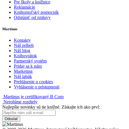
Pre školy a knižnice
Reklamácie
Knihomoľský pomocník
Odstúpiť od zmluvy
Martinus
Kontakty
Náš príbeh
Náš blog
Knihovrátok
Partnerský systém
Pridaj sa k nám
Marketing
Náš labák
Prehlásenie o cookies
Vyhlásenie o prístupnosti
Martinus je certifikovaný B Corp
Nerobíme rozdiely
Najlepšie novinky sú tie knižné. Získajte ich ako prví:
Odoslať