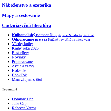
Náboženstvo a ezoterika
Mapy a cestovanie
Cudzojazyčná literatúra
Knihomoľský pomocník
Spýtajte sa Sherlocka, čo čítať
Odporúčame pre vás
Knižné tipy ušité na mieru vám
Všetky knihy
Knihy roka 2025
Bestsellery
Novinky
Pripravované
Akcie a zľavy
Kolekcie
BookTok
Mám záujem o titul
Top autori
Dominik Dán
Julie Caplin
Rebecca Yarros