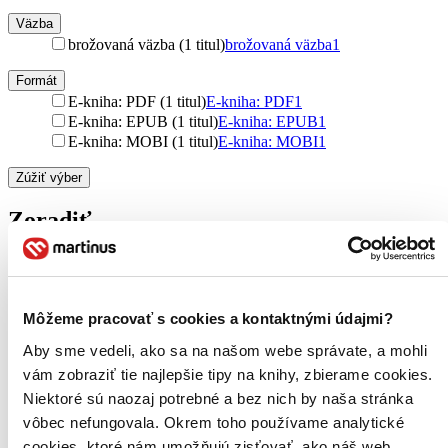
Väzba
brožovaná väzba (1 titul)
brožovaná väzba
1
Formát
E-kniha: PDF (1 titul)
E-kniha: PDF
1
E-kniha: EPUB (1 titul)
E-kniha: EPUB
1
E-kniha: MOBI (1 titul)
E-kniha: MOBI
1
Zúžiť výber
Zoradiť
Bestsellery
Môžeme pracovať s cookies a kontaktnými údajmi?
Top hodnotené
Aby sme vedeli, ako sa na našom webe správate, a mohli
Novinky
Najdrahšie
vám zobraziť tie najlepšie tipy na knihy, zbierame cookies.
Najlacnejšie
Niektoré sú naozaj potrebné a bez nich by naša stránka
Najvyššia zľava
vôbec nefungovala. Okrem toho používame analytické
cookies, ktoré nám umožňujú zisťovať, ako náš web