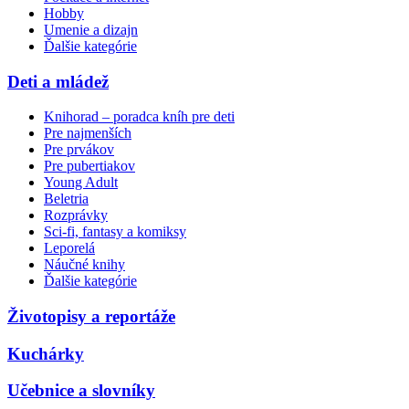
Hobby
Umenie a dizajn
Ďalšie kategórie
Deti a mládež
Knihorad – poradca kníh pre deti
Pre najmenších
Pre prvákov
Pre pubertiakov
Young Adult
Beletria
Rozprávky
Sci-fi, fantasy a komiksy
Leporelá
Náučné knihy
Ďalšie kategórie
Životopisy a reportáže
Kuchárky
Učebnice a slovníky