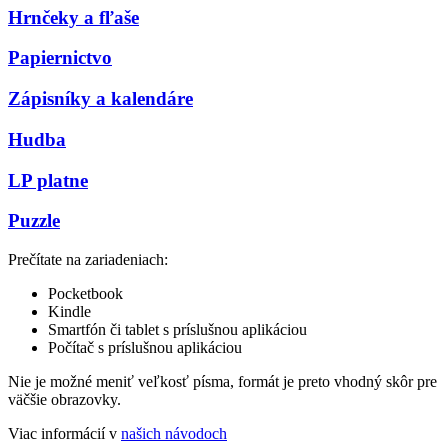
Hrnčeky a fľaše
Papiernictvo
Zápisníky a kalendáre
Hudba
LP platne
Puzzle
Prečítate na zariadeniach:
Pocketbook
Kindle
Smartfón či tablet s príslušnou aplikáciou
Počítač s príslušnou aplikáciou
Nie je možné meniť veľkosť písma, formát je preto vhodný skôr pre
väčšie obrazovky.
Viac informácií v
našich návodoch