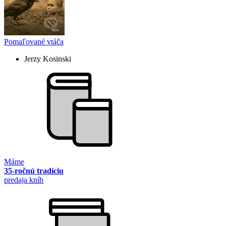
Pomaľované vtáča
Jerzy Kosinski
Máme
35-ročnú tradíciu
predaja kníh