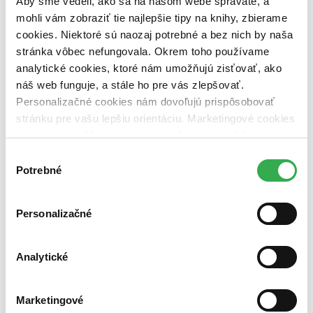
Aby sme vedeli, ako sa na našom webe správate, a
vypredaných)
mohli vám zobraziť tie najlepšie tipy na knihy, zbierame
cookies. Niektoré sú naozaj potrebné a bez nich by naša
Nové / čítané
stránka vôbec nefungovala. Okrem toho používame
nová (0 titulov)
nová
čítaná (0 titulov)
čítaná
analytické cookies, ktoré nám umožňujú zisťovať, ako
čítaná - výborný stav (0 titulov)
čítaná - výborný stav
náš web funguje, a stále ho pre vás zlepšovať.
čítaná - mierne opotrebovaná (0 titulov)
čítaná - mierne
Personalizačné cookies nám dovoľujú prispôsobovať
opotrebovaná
stránku pre vašu lepšiu orientáciu. Marketingové cookies
čítané verzie vypredaných kníh (0 titulov)
čítané verzie
vypredaných kníh
nám zas umožňujú zobrazenie relevantnej reklamy.
Niektoré údaje zdieľame aj s tretími stranami. Veľmi by
Výber
Zúžiť výber
nám pomohlo, keby sme mohli používať všetky tieto
Potrebné
súhlasu
Zoradiť
cookies. Ďakujeme!
Personalizačné
Bestsellery
Analytické
Top hodnotené
Novinky
Najdrahšie
Marketingové
Najlacnejšie