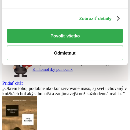
Najvyššia zľava
Použité filtre
Zobraziť detaily
Zrušiť filtre
dostupné
Nebol nájdený
žiadny titul
vyhovujúci zadaným podmienkam.
Povoliť všetko
Skúste prosím zmeniť vyhľadávaný výraz.
Odmietnuť
Chcete poradiť knihu?
Náš pomocník Sherlock vám ju s radosťou vypátra!
Knihomoľský pomocník
Pridať citát
Okrem toho, podobne ako konzervované mäso, aj svet uchovaný v
knižkách bol akýsi bohatší a zaujímavejší než každodenná realita.