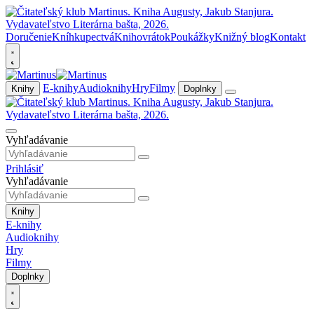
Doručenie
Kníhkupectvá
Knihovrátok
Poukážky
Knižný blog
Kontakt
E-knihy
Audioknihy
Hry
Filmy
Knihy
Doplnky
Vyhľadávanie
Prihlásiť
Vyhľadávanie
Knihy
E-knihy
Audioknihy
Hry
Filmy
Doplnky