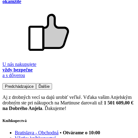
okamžite
U nás nakupujete
vždy bezpečne
a s dôverou
Predchádzajúce
Ďalšie
Aj z drobných vecí sa dajú urobiť veľké. Vďaka vašim Anjelským
drobným ste pri nákupoch na Martinuse darovali už
1 501 609,00 €
na Dobrého Anjela
. Ďakujeme!
Kníhkupectvá
Bratislava - Obchodná
• Otvárame o 10:00