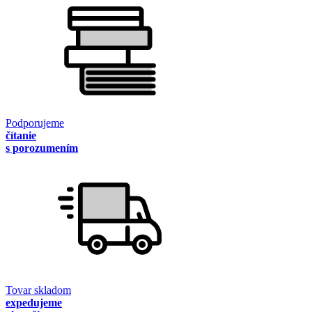
Podporujeme
čítanie
s porozumením
Tovar skladom
expedujeme