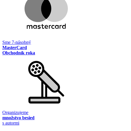
Sme 7-násobný
MasterCard
Obchodník roka
Organizujeme
množstvo besied
s autormi