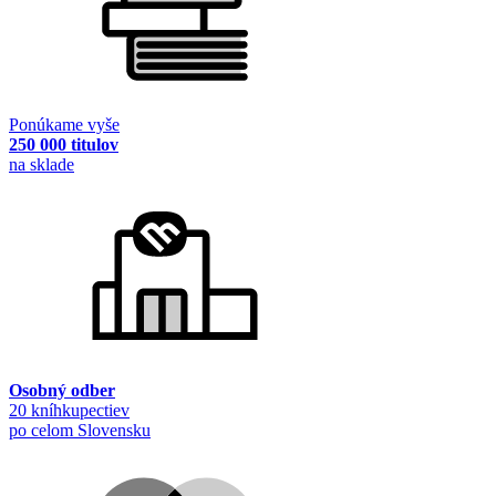
Ponúkame vyše
250 000 titulov
na sklade
Osobný odber
20 kníhkupectiev
po celom Slovensku