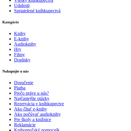
Všetky kníhkupectvá
Udalosti
Spriatelené kníhkupectvá
Kategórie
Knihy
E-knihy
Audioknihy
Hry
Filmy
Doplnky
Nakupujte u nás
Doručenie
Platba
Prečo práve u nás?
Najčastejšie otázky
Rezervácia v kníhkupectve
Ako čítať e-knihy
Ako počúvať audioknihy
Pre školy a knižnice
Reklamácie
Knihomoľský pomocník