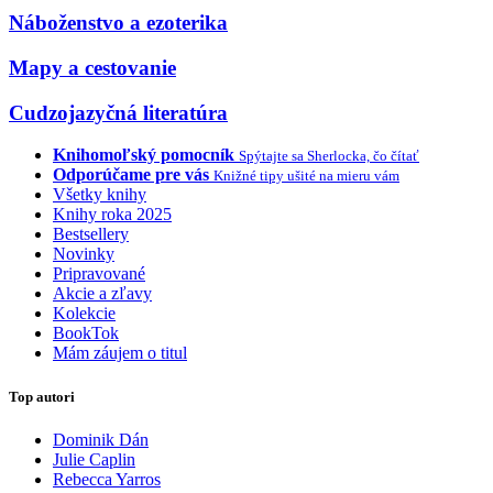
Náboženstvo a ezoterika
Mapy a cestovanie
Cudzojazyčná literatúra
Knihomoľský pomocník
Spýtajte sa Sherlocka, čo čítať
Odporúčame pre vás
Knižné tipy ušité na mieru vám
Všetky knihy
Knihy roka 2025
Bestsellery
Novinky
Pripravované
Akcie a zľavy
Kolekcie
BookTok
Mám záujem o titul
Top autori
Dominik Dán
Julie Caplin
Rebecca Yarros