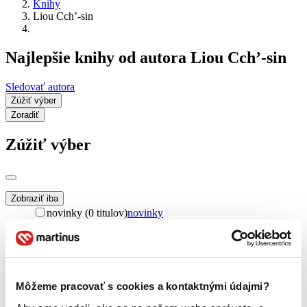
Knihy
Liou Cch’-sin
Najlepšie knihy od autora Liou Cch’-sin
Sledovať autora
Zúžiť výber
Zoradiť
Zúžiť výber
Zobraziť iba
novinky (0 titulov)
novinky
zľavnené tituly (0 titulov)
zľavnené tituly
Dostupnosť
na centrálnom sklade (0 titulov)
na centrálnom sklade
predpredaj (0 titulov)
predpredaj
Môžeme pracovať s cookies a kontaktnými údajmi?
pripravujeme (0 titulov)
pripravujeme
dostupná (bez vypredaných) (0 titulov)
dostupná (bez