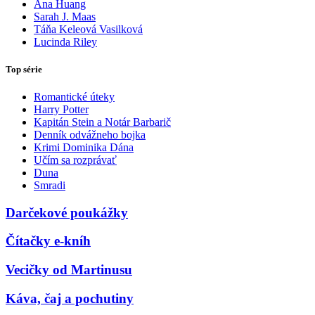
Ana Huang
Sarah J. Maas
Táňa Keleová Vasilková
Lucinda Riley
Top série
Romantické úteky
Harry Potter
Kapitán Stein a Notár Barbarič
Denník odvážneho bojka
Krimi Dominika Dána
Učím sa rozprávať
Duna
Smradi
Darčekové poukážky
Čítačky e-kníh
Vecičky od Martinusu
Káva, čaj a pochutiny