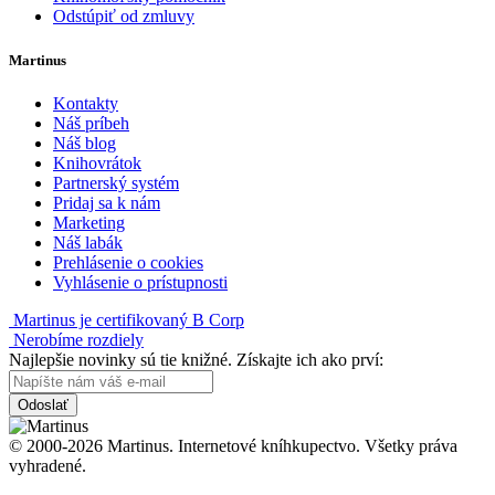
Odstúpiť od zmluvy
Martinus
Kontakty
Náš príbeh
Náš blog
Knihovrátok
Partnerský systém
Pridaj sa k nám
Marketing
Náš labák
Prehlásenie o cookies
Vyhlásenie o prístupnosti
Martinus je certifikovaný B Corp
Nerobíme rozdiely
Najlepšie novinky sú tie knižné. Získajte ich ako prví:
Odoslať
© 2000-2026 Martinus. Internetové kníhkupectvo. Všetky práva
vyhradené.