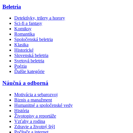
Beletria
Detektívky, trilery a horory
Sci-fi a fantasy
Komiksy
Romantika
Spoločenská beletria
Klasika
Historické
Slovenská beletria
Svetová beletria
Poézia
Ďalšie kategórie
Náučná a odborná
Motivácia a sebarozvoj
Biznis a manažment
Humanitné a spoločenské vedy
História
Životopisy a reportáže
Vzťahy a rodina
Zdravie a životný štýl
Počítače a internet