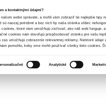
es a kontaktnými údajmi?
našom webe správate, a mohli vám zobraziť tie najlepšie tipy n
é sú naozaj potrebné a bez nich by naša stránka vôbec nefung
 cookies, ktoré nám umožňujú zisťovať, ako náš web funguje, a 
ačné cookies nám dovoľujú prispôsobovať stránku pre vašu lepši
zas umožňujú zobrazenie relevantnej reklamy. Niektoré údaje z
y nám pomohlo, keby sme mohli používať všetky tieto cookies. 
ersonalizačné
Analytické
Marketi