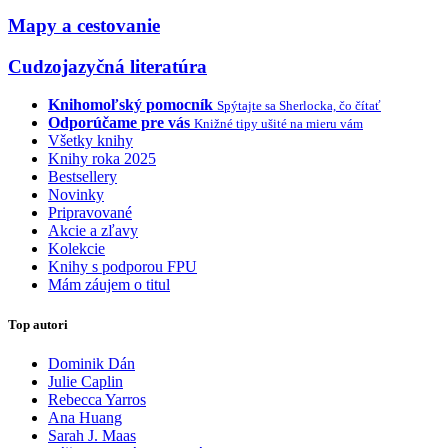
Mapy a cestovanie
Cudzojazyčná literatúra
Knihomoľský pomocník
Spýtajte sa Sherlocka, čo čítať
Odporúčame pre vás
Knižné tipy ušité na mieru vám
Všetky knihy
Knihy roka 2025
Bestsellery
Novinky
Pripravované
Akcie a zľavy
Kolekcie
Knihy s podporou FPU
Mám záujem o titul
Top autori
Dominik Dán
Julie Caplin
Rebecca Yarros
Ana Huang
Sarah J. Maas