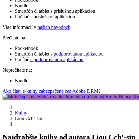
Kindle
Smartfón či tablet s príslušnou aplikáciou
Počítač s príslušnou aplikáciou
Viac informácií v
našich návodoch
Prečítate na:
Pocketbook
Smartfón či tablet
s podporovanou aplikáciou
Počítač
s podporovanou aplikáciou
Neprečítate na:
Kindle
Ako čítať e-knihy zabezpečené cez Adobe DRM?
Knihy
Liou Cch’-sin
Najdrahšie knihy od autora Liou Cch’-sin