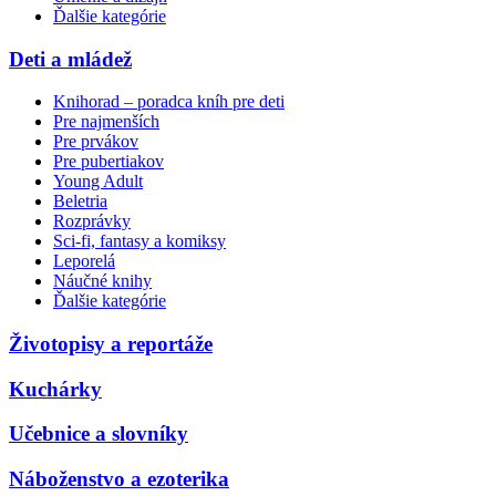
Ďalšie kategórie
Deti a mládež
Knihorad – poradca kníh pre deti
Pre najmenších
Pre prvákov
Pre pubertiakov
Young Adult
Beletria
Rozprávky
Sci-fi, fantasy a komiksy
Leporelá
Náučné knihy
Ďalšie kategórie
Životopisy a reportáže
Kuchárky
Učebnice a slovníky
Náboženstvo a ezoterika