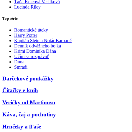
Táňa Keleová Vasilková
Lucinda Riley
Top série
Romantické úteky
Harry Potter
Kapitán Stein a Notár Barbarič
Denník odvážneho bojka
Krimi Dominika Dána
Učím sa rozprávať
Duna
Smradi
Darčekové poukážky
Čítačky e-kníh
Vecičky od Martinusu
Káva, čaj a pochutiny
Hrnčeky a fľaše