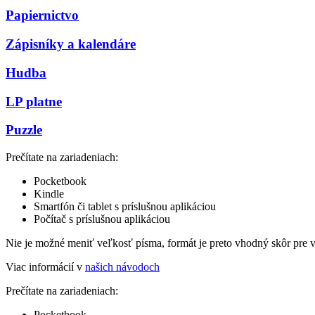
Papiernictvo
Zápisníky a kalendáre
Hudba
LP platne
Puzzle
Prečítate na zariadeniach:
Pocketbook
Kindle
Smartfón či tablet s príslušnou aplikáciou
Počítač s príslušnou aplikáciou
Nie je možné meniť veľkosť písma, formát je preto vhodný skôr pre 
Viac informácií v
našich návodoch
Prečítate na zariadeniach:
Pocketbook