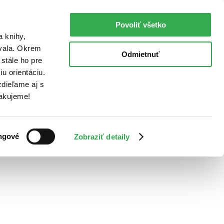
Povoliť všetko
a knihy,
ovala. Okrem
Odmietnuť
stále ho pre
u orientáciu.
dieľame aj s
Ďakujeme!
ngové
Zobraziť detaily