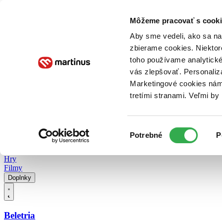
Doručenie
Kníhkupectvá
Knihovrátok
Poukážky
Knižný blog
Kontakt
Môžeme pracovať s cooki
Aby sme vedeli, ako sa na 
zbierame cookies. Niektor
E-knihy
Audioknihy
Hry
Filmy
Knihy
Doplnky
toho používame analytické
vás zlepšovať. Personaliz
Vyhľadávanie
Marketingové cookies nám 
tretími stranami. Veľmi b
Prihlásiť
Vyhľadávanie
Výber
Knihy
Potrebné
P
súhlasu
E-knihy
Audioknihy
Hry
Filmy
Doplnky
Beletria