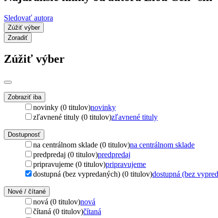
Sledovať autora
Zúžiť výber
Zoradiť
Zúžiť výber
Zobraziť iba
novinky (0 titulov)
novinky
zľavnené tituly (0 titulov)
zľavnené tituly
Dostupnosť
na centrálnom sklade (0 titulov)
na centrálnom sklade
predpredaj (0 titulov)
predpredaj
pripravujeme (0 titulov)
pripravujeme
dostupná (bez vypredaných) (0 titulov)
dostupná (bez vypre
Nové / čítané
nová (0 titulov)
nová
čítaná (0 titulov)
čítaná