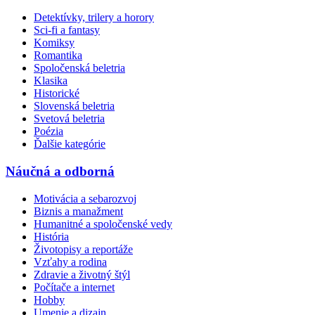
Detektívky, trilery a horory
Sci-fi a fantasy
Komiksy
Romantika
Spoločenská beletria
Klasika
Historické
Slovenská beletria
Svetová beletria
Poézia
Ďalšie kategórie
Náučná a odborná
Motivácia a sebarozvoj
Biznis a manažment
Humanitné a spoločenské vedy
História
Životopisy a reportáže
Vzťahy a rodina
Zdravie a životný štýl
Počítače a internet
Hobby
Umenie a dizajn