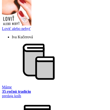
Loviť alebo nebyť
Iva Kučerová
Máme
35-ročnú tradíciu
predaja kníh