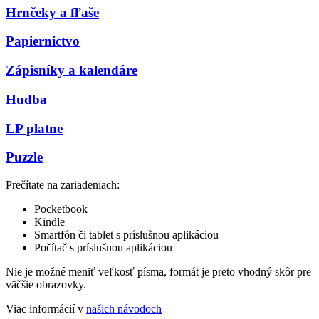
Hrnčeky a fľaše
Papiernictvo
Zápisníky a kalendáre
Hudba
LP platne
Puzzle
Prečítate na zariadeniach:
Pocketbook
Kindle
Smartfón či tablet s príslušnou aplikáciou
Počítač s príslušnou aplikáciou
Nie je možné meniť veľkosť písma, formát je preto vhodný skôr pre
väčšie obrazovky.
Viac informácií v
našich návodoch