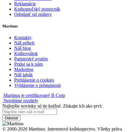
Reklamácie
Knihomoľský pomocník
Odstúpiť od zmluvy
Martinus
Kontakty
Náš príbeh
Náš blog
Knihovrátok
Partnerský systém
Pridaj sa k nám
Marketing
Náš labák
Prehlásenie o cookies
Vyhlásenie o prístupnosti
Martinus je certifikovaný B Corp
Nerobíme rozdiely
Najlepšie novinky sú tie knižné. Získajte ich ako prví:
Odoslať
© 2000-2026 Martinus. Internetové kníhkupectvo. Všetky práva