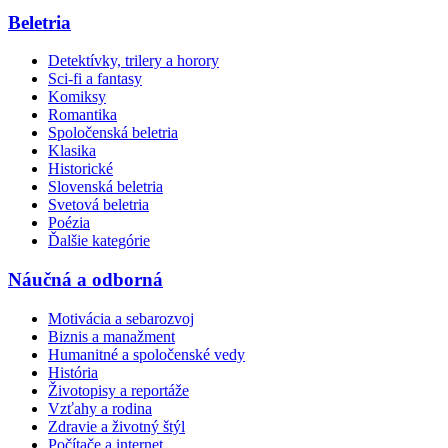
Beletria
Detektívky, trilery a horory
Sci-fi a fantasy
Komiksy
Romantika
Spoločenská beletria
Klasika
Historické
Slovenská beletria
Svetová beletria
Poézia
Ďalšie kategórie
Náučná a odborná
Motivácia a sebarozvoj
Biznis a manažment
Humanitné a spoločenské vedy
História
Životopisy a reportáže
Vzťahy a rodina
Zdravie a životný štýl
Počítače a internet