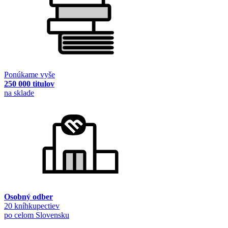
Ponúkame vyše
250 000 titulov
na sklade
Osobný odber
20 kníhkupectiev
po celom Slovensku