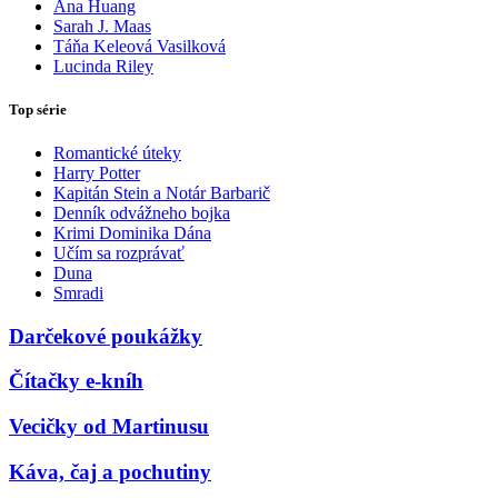
Ana Huang
Sarah J. Maas
Táňa Keleová Vasilková
Lucinda Riley
Top série
Romantické úteky
Harry Potter
Kapitán Stein a Notár Barbarič
Denník odvážneho bojka
Krimi Dominika Dána
Učím sa rozprávať
Duna
Smradi
Darčekové poukážky
Čítačky e-kníh
Vecičky od Martinusu
Káva, čaj a pochutiny