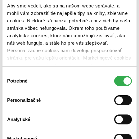
dostupná (bez vypredaných) (0 titulov)
dostupná (bez
Aby sme vedeli, ako sa na našom webe správate, a
vypredaných)
mohli vám zobraziť tie najlepšie tipy na knihy, zbierame
Nové / čítané
cookies. Niektoré sú naozaj potrebné a bez nich by naša
nová (0 titulov)
nová
stránka vôbec nefungovala. Okrem toho používame
čítaná (0 titulov)
čítaná
analytické cookies, ktoré nám umožňujú zisťovať, ako
čítaná - výborný stav (0 titulov)
čítaná - výborný stav
náš web funguje, a stále ho pre vás zlepšovať.
čítaná - mierne opotrebovaná (0 titulov)
čítaná - mierne
opotrebovaná
Personalizačné cookies nám dovoľujú prispôsobovať
čítané verzie vypredaných kníh (0 titulov)
čítané verzie
stránku pre vašu lepšiu orientáciu. Marketingové cookies
vypredaných kníh
nám zas umožňujú zobrazenie relevantnej reklamy.
Niektoré údaje zdieľame aj s tretími stranami. Veľmi by
Zúžiť výber
Výber
nám pomohlo, keby sme mohli používať všetky tieto
Potrebné
súhlasu
Zoradiť
cookies. Ďakujeme!
Personalizačné
Bestsellery
Analytické
Top hodnotené
Novinky
Najdrahšie
Najlacnejšie
Marketingové