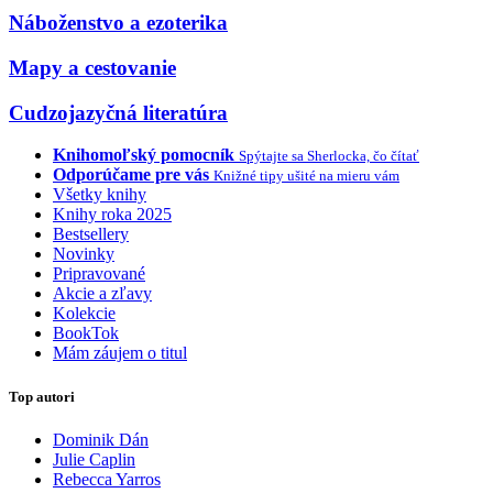
Náboženstvo a ezoterika
Mapy a cestovanie
Cudzojazyčná literatúra
Knihomoľský pomocník
Spýtajte sa Sherlocka, čo čítať
Odporúčame pre vás
Knižné tipy ušité na mieru vám
Všetky knihy
Knihy roka 2025
Bestsellery
Novinky
Pripravované
Akcie a zľavy
Kolekcie
BookTok
Mám záujem o titul
Top autori
Dominik Dán
Julie Caplin
Rebecca Yarros