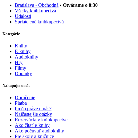
Bratislava - Obchodná
• Otvárame o 8:30
Všetky kníhkupectvá
Udalosti
Spriatelené kníhkupectvá
Kategórie
Knihy
E-knihy
Audioknihy
Hry
Filmy
Doplnky
Nakupujte u nás
Doručenie
Platba
Prečo práve u nás?
Najčastejšie otázky
Rezervácia v kníhkupectve
Ako čítať e-knihy
Ako počúvať audioknihy
Pre školy a knižnice