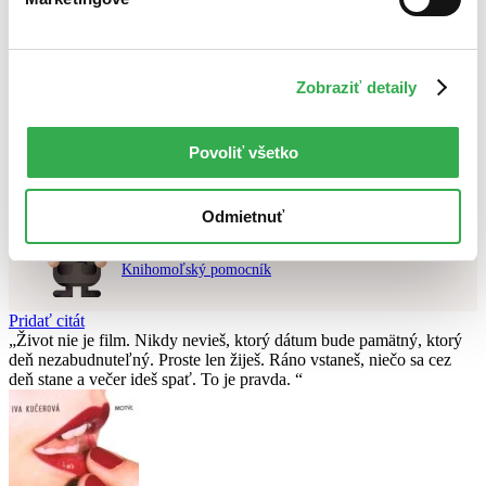
Najvyššia zľava
Použité filtre
Zobraziť detaily
Zrušiť filtre
v predpredaji
Nebol nájdený
žiadny titul
vyhovujúci zadaným podmienkam.
Skúste prosím zmeniť vyhľadávaný výraz.
Povoliť všetko
Odmietnuť
Chcete poradiť knihu?
Náš pomocník Sherlock vám ju s radosťou vypátra!
Knihomoľský pomocník
Pridať citát
Život nie je film. Nikdy nevieš, ktorý dátum bude pamätný, ktorý
deň nezabudnuteľný. Proste len žiješ. Ráno vstaneš, niečo sa cez
deň stane a večer ideš spať. To je pravda.