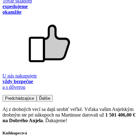
Tovar skladom
expedujeme
okamžite
U nás nakupujete
vždy bezpečne
a s dôverou
Predchádzajúce
Ďalšie
Aj z drobných vecí sa dajú urobiť veľké. Vďaka vašim Anjelským
drobným ste pri nákupoch na Martinuse darovali už
1 501 406,00 €
na Dobrého Anjela
. Ďakujeme!
Kníhkupectvá