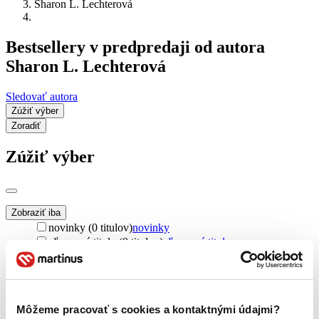
Sharon L. Lechterová
Bestsellery v predpredaji od autora
Sharon L. Lechterová
Sledovať autora
Zúžiť výber
Zoradiť
Zúžiť výber
Zobraziť iba
novinky (0 titulov)
novinky
zľavnené tituly (0 titulov)
zľavnené tituly
Dostupnosť
na centrálnom sklade (0 titulov)
na centrálnom sklade
predpredaj (0 titulov)
predpredaj
Môžeme pracovať s cookies a kontaktnými údajmi?
pripravujeme (0 titulov)
pripravujeme