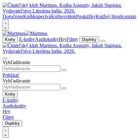
Doručenie
Kníhkupectvá
Knihovrátok
Poukážky
Knižný blog
Kontakt
E-knihy
Audioknihy
Hry
Filmy
Knihy
Doplnky
Vyhľadávanie
Prihlásiť
Vyhľadávanie
Knihy
E-knihy
Audioknihy
Hry
Filmy
Doplnky