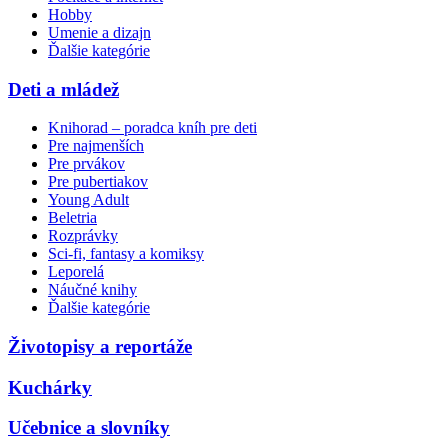
Hobby
Umenie a dizajn
Ďalšie kategórie
Deti a mládež
Knihorad – poradca kníh pre deti
Pre najmenších
Pre prvákov
Pre pubertiakov
Young Adult
Beletria
Rozprávky
Sci-fi, fantasy a komiksy
Leporelá
Náučné knihy
Ďalšie kategórie
Životopisy a reportáže
Kuchárky
Učebnice a slovníky