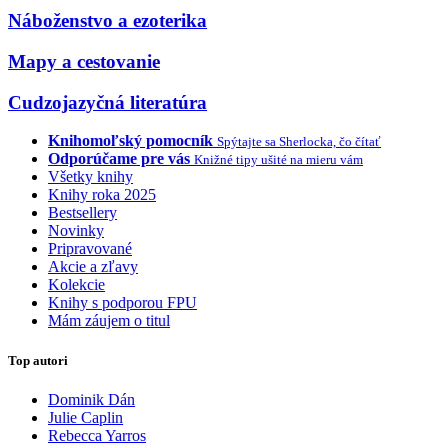
Náboženstvo a ezoterika
Mapy a cestovanie
Cudzojazyčná literatúra
Knihomoľský pomocník
Spýtajte sa Sherlocka, čo čítať
Odporúčame pre vás
Knižné tipy ušité na mieru vám
Všetky knihy
Knihy roka 2025
Bestsellery
Novinky
Pripravované
Akcie a zľavy
Kolekcie
Knihy s podporou FPU
Mám záujem o titul
Top autori
Dominik Dán
Julie Caplin
Rebecca Yarros