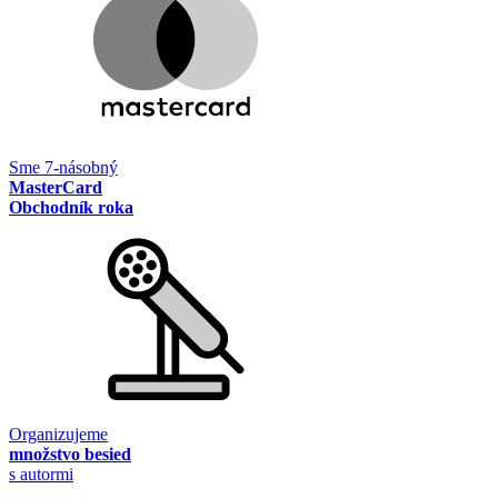
Sme 7-násobný
MasterCard
Obchodník roka
Organizujeme
množstvo besied
s autormi