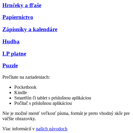
Hrnčeky a fľaše
Papiernictvo
Zápisníky a kalendáre
Hudba
LP platne
Puzzle
Prečítate na zariadeniach:
Pocketbook
Kindle
Smartfón či tablet s príslušnou aplikáciou
Počítač s príslušnou aplikáciou
Nie je možné meniť veľkosť písma, formát je preto vhodný skôr pre
väčšie obrazovky.
Viac informácií v
našich návodoch