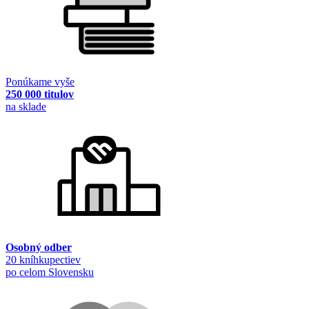
Ponúkame vyše
250 000 titulov
na sklade
Osobný odber
20 kníhkupectiev
po celom Slovensku