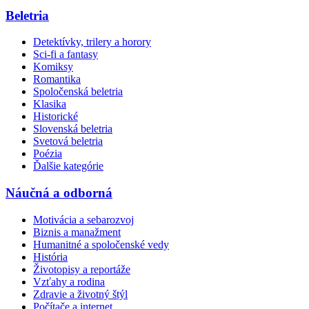
Beletria
Detektívky, trilery a horory
Sci-fi a fantasy
Komiksy
Romantika
Spoločenská beletria
Klasika
Historické
Slovenská beletria
Svetová beletria
Poézia
Ďalšie kategórie
Náučná a odborná
Motivácia a sebarozvoj
Biznis a manažment
Humanitné a spoločenské vedy
História
Životopisy a reportáže
Vzťahy a rodina
Zdravie a životný štýl
Počítače a internet