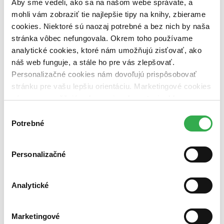
Aby sme vedeli, ako sa na našom webe správate, a
pripravujeme (0 titulov)
pripravujeme
dostupná (bez vypredaných) (0 titulov)
dostupná (bez
mohli vám zobraziť tie najlepšie tipy na knihy, zbierame
vypredaných)
cookies. Niektoré sú naozaj potrebné a bez nich by naša
stránka vôbec nefungovala. Okrem toho používame
Nové / čítané
analytické cookies, ktoré nám umožňujú zisťovať, ako
nová (0 titulov)
nová
čítaná (0 titulov)
čítaná
náš web funguje, a stále ho pre vás zlepšovať.
čítaná - výborný stav (0 titulov)
čítaná - výborný stav
Personalizačné cookies nám dovoľujú prispôsobovať
čítaná - mierne opotrebovaná (0 titulov)
čítaná - mierne
stránku pre vašu lepšiu orientáciu. Marketingové cookies
opotrebovaná
nám zas umožňujú zobrazenie relevantnej reklamy.
čítané verzie vypredaných kníh (0 titulov)
čítané verzie
vypredaných kníh
Niektoré údaje zdieľame aj s tretími stranami. Veľmi by
Výber
nám pomohlo, keby sme mohli používať všetky tieto
Potrebné
súhlasu
Zúžiť výber
cookies. Ďakujeme!
Zoradiť
Personalizačné
Analytické
Bestsellery
Top hodnotené
Novinky
Marketingové
Najdrahšie