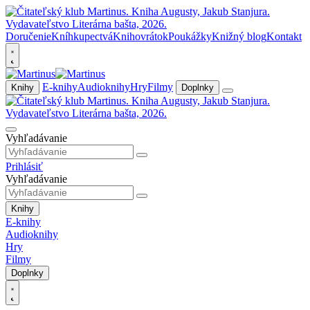
Doručenie
Kníhkupectvá
Knihovrátok
Poukážky
Knižný blog
Kontakt
E-knihy
Audioknihy
Hry
Filmy
Knihy
Doplnky
Vyhľadávanie
Prihlásiť
Vyhľadávanie
Knihy
E-knihy
Audioknihy
Hry
Filmy
Doplnky