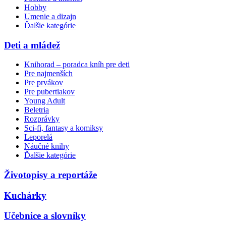
Hobby
Umenie a dizajn
Ďalšie kategórie
Deti a mládež
Knihorad – poradca kníh pre deti
Pre najmenších
Pre prvákov
Pre pubertiakov
Young Adult
Beletria
Rozprávky
Sci-fi, fantasy a komiksy
Leporelá
Náučné knihy
Ďalšie kategórie
Životopisy a reportáže
Kuchárky
Učebnice a slovníky