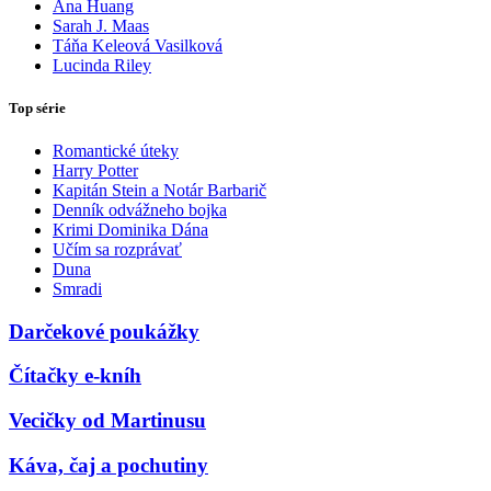
Ana Huang
Sarah J. Maas
Táňa Keleová Vasilková
Lucinda Riley
Top série
Romantické úteky
Harry Potter
Kapitán Stein a Notár Barbarič
Denník odvážneho bojka
Krimi Dominika Dána
Učím sa rozprávať
Duna
Smradi
Darčekové poukážky
Čítačky e-kníh
Vecičky od Martinusu
Káva, čaj a pochutiny