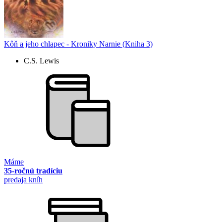
Kôň a jeho chlapec - Kroniky Narnie (Kniha 3)
C.S. Lewis
Máme
35-ročnú tradíciu
predaja kníh