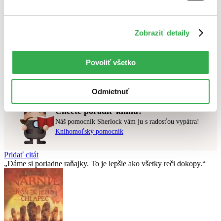
Najlacnejšie
Najvyššia zľava
Zobraziť detaily
Použité filtre
Zrušiť filtre
dostupné
Povoliť všetko
Nebol nájdený
žiadny titul
vyhovujúci zadaným podmienkam.
Skúste prosím zmeniť vyhľadávaný výraz.
Odmietnuť
Chcete poradiť knihu?
Náš pomocník Sherlock vám ju s radosťou vypátra!
Knihomoľský pomocník
Pridať citát
Dáme si poriadne raňajky. To je lepšie ako všetky reči dokopy.