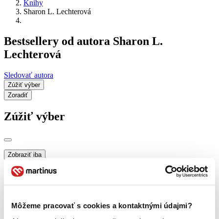
Knihy
Sharon L. Lechterová
Bestsellery od autora Sharon L.
Lechterová
Sledovať autora
Zúžiť výber
Zoradiť
Zúžiť výber
Zobraziť iba
novinky (0 titulov)
novinky
zľavnené tituly (0 titulov)
zľavnené tituly
Dostupnosť
na centrálnom sklade (0 titulov)
na centrálnom sklade
Môžeme pracovať s cookies a kontaktnými údajmi?
predpredaj (0 titulov)
predpredaj