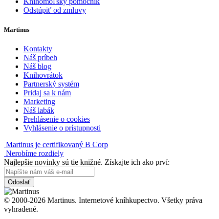
Knihomoľský pomocník
Odstúpiť od zmluvy
Martinus
Kontakty
Náš príbeh
Náš blog
Knihovrátok
Partnerský systém
Pridaj sa k nám
Marketing
Náš labák
Prehlásenie o cookies
Vyhlásenie o prístupnosti
Martinus je certifikovaný B Corp
Nerobíme rozdiely
Najlepšie novinky sú tie knižné. Získajte ich ako prví:
Odoslať
© 2000-2026 Martinus. Internetové kníhkupectvo. Všetky práva
vyhradené.