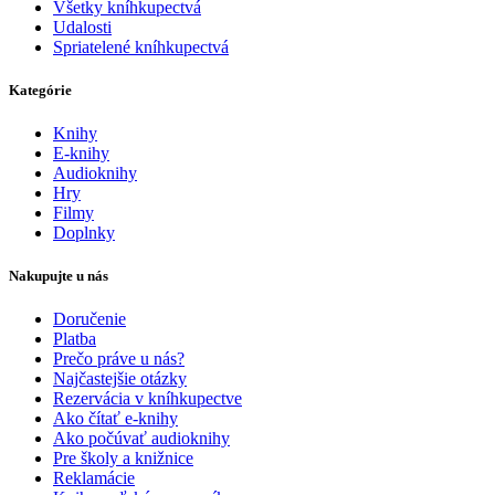
Všetky kníhkupectvá
Udalosti
Spriatelené kníhkupectvá
Kategórie
Knihy
E-knihy
Audioknihy
Hry
Filmy
Doplnky
Nakupujte u nás
Doručenie
Platba
Prečo práve u nás?
Najčastejšie otázky
Rezervácia v kníhkupectve
Ako čítať e-knihy
Ako počúvať audioknihy
Pre školy a knižnice
Reklamácie