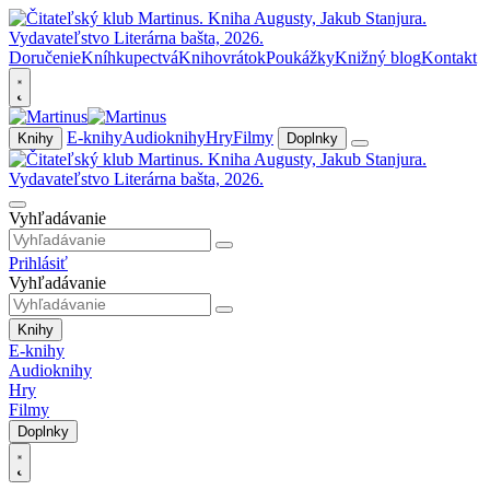
Doručenie
Kníhkupectvá
Knihovrátok
Poukážky
Knižný blog
Kontakt
E-knihy
Audioknihy
Hry
Filmy
Knihy
Doplnky
Vyhľadávanie
Prihlásiť
Vyhľadávanie
Knihy
E-knihy
Audioknihy
Hry
Filmy
Doplnky