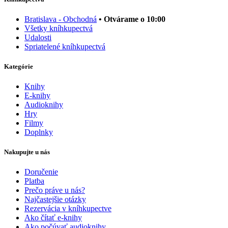
Bratislava - Obchodná
• Otvárame o 10:00
Všetky kníhkupectvá
Udalosti
Spriatelené kníhkupectvá
Kategórie
Knihy
E-knihy
Audioknihy
Hry
Filmy
Doplnky
Nakupujte u nás
Doručenie
Platba
Prečo práve u nás?
Najčastejšie otázky
Rezervácia v kníhkupectve
Ako čítať e-knihy
Ako počúvať audioknihy