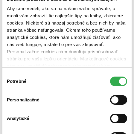
pripravujeme (0 titulov)
pripravujeme
dostupná (bez vypredaných) (0 titulov)
dostupná (bez
Aby sme vedeli, ako sa na našom webe správate, a
vypredaných)
mohli vám zobraziť tie najlepšie tipy na knihy, zbierame
cookies. Niektoré sú naozaj potrebné a bez nich by naša
Nové / čítané
stránka vôbec nefungovala. Okrem toho používame
nová (0 titulov)
nová
čítaná (0 titulov)
čítaná
analytické cookies, ktoré nám umožňujú zisťovať, ako
čítaná - výborný stav (0 titulov)
čítaná - výborný stav
náš web funguje, a stále ho pre vás zlepšovať.
čítaná - mierne opotrebovaná (0 titulov)
čítaná - mierne
Personalizačné cookies nám dovoľujú prispôsobovať
opotrebovaná
stránku pre vašu lepšiu orientáciu. Marketingové cookies
čítané verzie vypredaných kníh (0 titulov)
čítané verzie
vypredaných kníh
nám zas umožňujú zobrazenie relevantnej reklamy.
Niektoré údaje zdieľame aj s tretími stranami. Veľmi by
Výber
Zúžiť výber
nám pomohlo, keby sme mohli používať všetky tieto
Potrebné
súhlasu
Zoradiť
cookies. Ďakujeme!
Personalizačné
Bestsellery
Analytické
Top hodnotené
Novinky
Najdrahšie