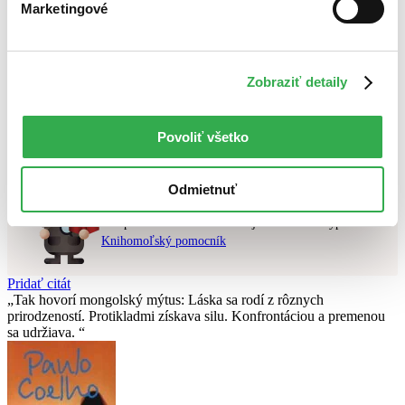
Marketingové
Najlacnejšie
Najvyššia zľava
Použité filtre
Zobraziť detaily
Zrušiť filtre
dostupné
Nebol nájdený
žiadny titul
vyhovujúci zadaným podmienkam.
Povoliť všetko
Skúste prosím zmeniť vyhľadávaný výraz.
Odmietnuť
Chcete poradiť knihu?
Náš pomocník Sherlock vám ju s radosťou vypátra!
Knihomoľský pomocník
Pridať citát
Tak hovorí mongolský mýtus: Láska sa rodí z rôznych
prirodzeností. Protikladmi získava silu. Konfrontáciou a premenou
sa udržiava.