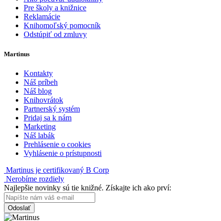
Pre školy a knižnice
Reklamácie
Knihomoľský pomocník
Odstúpiť od zmluvy
Martinus
Kontakty
Náš príbeh
Náš blog
Knihovrátok
Partnerský systém
Pridaj sa k nám
Marketing
Náš labák
Prehlásenie o cookies
Vyhlásenie o prístupnosti
Martinus je certifikovaný B Corp
Nerobíme rozdiely
Najlepšie novinky sú tie knižné. Získajte ich ako prví:
Odoslať