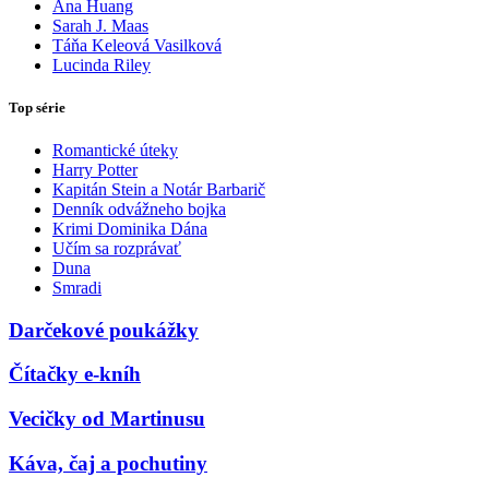
Ana Huang
Sarah J. Maas
Táňa Keleová Vasilková
Lucinda Riley
Top série
Romantické úteky
Harry Potter
Kapitán Stein a Notár Barbarič
Denník odvážneho bojka
Krimi Dominika Dána
Učím sa rozprávať
Duna
Smradi
Darčekové poukážky
Čítačky e-kníh
Vecičky od Martinusu
Káva, čaj a pochutiny