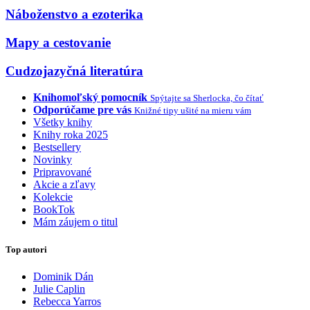
Náboženstvo a ezoterika
Mapy a cestovanie
Cudzojazyčná literatúra
Knihomoľský pomocník
Spýtajte sa Sherlocka, čo čítať
Odporúčame pre vás
Knižné tipy ušité na mieru vám
Všetky knihy
Knihy roka 2025
Bestsellery
Novinky
Pripravované
Akcie a zľavy
Kolekcie
BookTok
Mám záujem o titul
Top autori
Dominik Dán
Julie Caplin
Rebecca Yarros