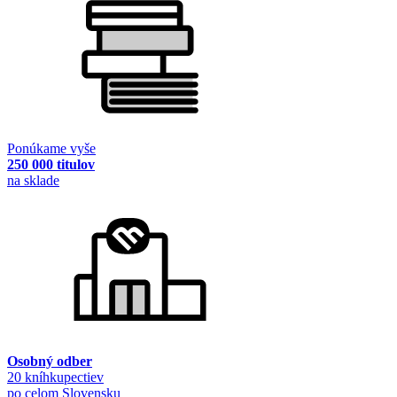
Ponúkame vyše
250 000 titulov
na sklade
Osobný odber
20 kníhkupectiev
po celom Slovensku