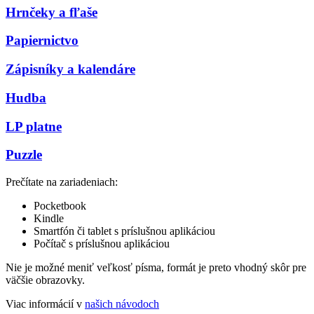
Hrnčeky a fľaše
Papiernictvo
Zápisníky a kalendáre
Hudba
LP platne
Puzzle
Prečítate na zariadeniach:
Pocketbook
Kindle
Smartfón či tablet s príslušnou aplikáciou
Počítač s príslušnou aplikáciou
Nie je možné meniť veľkosť písma, formát je preto vhodný skôr pre
väčšie obrazovky.
Viac informácií v
našich návodoch