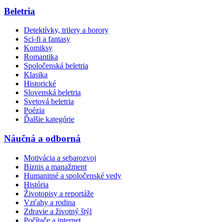
Beletria
Detektívky, trilery a horory
Sci-fi a fantasy
Komiksy
Romantika
Spoločenská beletria
Klasika
Historické
Slovenská beletria
Svetová beletria
Poézia
Ďalšie kategórie
Náučná a odborná
Motivácia a sebarozvoj
Biznis a manažment
Humanitné a spoločenské vedy
História
Životopisy a reportáže
Vzťahy a rodina
Zdravie a životný štýl
Počítače a internet