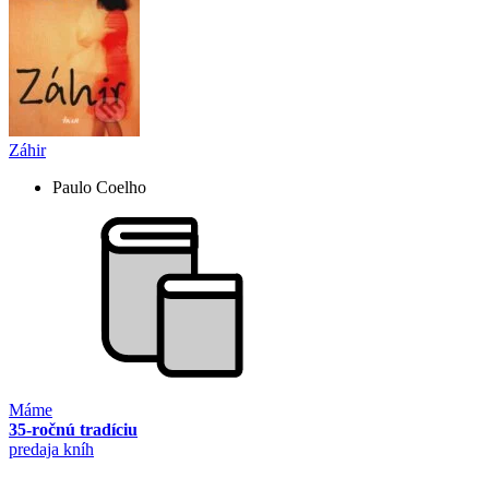
Záhir
Paulo Coelho
Máme
35-ročnú tradíciu
predaja kníh