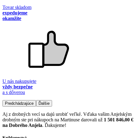
Tovar skladom
expedujeme
okamžite
U nás nakupujete
vždy bezpečne
a s dôverou
Predchádzajúce
Ďalšie
Aj z drobných vecí sa dajú urobiť veľké. Vďaka vašim Anjelským
drobným ste pri nákupoch na Martinuse darovali už
1 501 846,00 €
na Dobrého Anjela
. Ďakujeme!
Kníhkupectvá