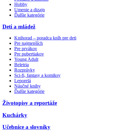
Hobby
Umenie a dizajn
Ďalšie kategórie
Deti a mládež
Knihorad – poradca kníh pre deti
Pre najmenších
Pre prvákov
Pre pubertiakov
Young Adult
Beletria
Rozprávky
Sci-fi, fantasy a komiksy
Leporelá
Náučné knihy
Ďalšie kategórie
Životopisy a reportáže
Kuchárky
Učebnice a slovníky