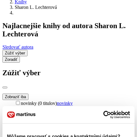
Knihy
Sharon L. Lechterová
Najlacnejšie knihy od autora Sharon L.
Lechterová
Sledovať autora
Zúžiť výber
Zoradiť
Zúžiť výber
Zobraziť iba
novinky (0 titulov)
novinky
zľavnené tituly (0 titulov)
zľavnené tituly
Dostupnosť
na centrálnom sklade (0 titulov)
na centrálnom sklade
predpredaj (0 titulov)
predpredaj
Môžeme pracovať s cookies a kontaktnými údajmi?