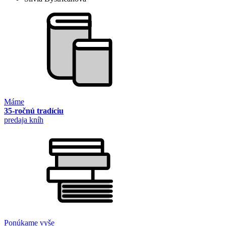
Máme
35-ročnú tradíciu
predaja kníh
Ponúkame vyše