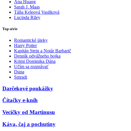
Ana Huang
Sarah J. Maas
Táňa Keleová Vasilková
Lucinda Riley
Top série
Romantické úteky
Harry Potter
Kapitán Stein a Notár Barbarič
Denník odvážneho bojka
Krimi Dominika Dána
Učím sa rozprávať
Duna
Smradi
Darčekové poukážky
Čítačky e-kníh
Vecičky od Martinusu
Káva, čaj a pochutiny