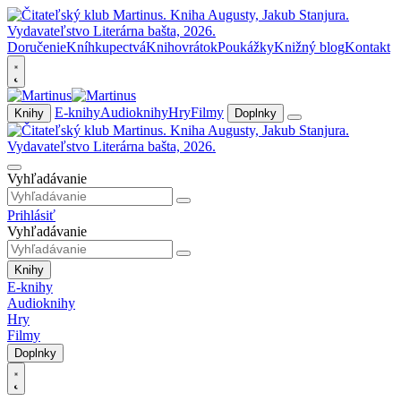
Doručenie
Kníhkupectvá
Knihovrátok
Poukážky
Knižný blog
Kontakt
E-knihy
Audioknihy
Hry
Filmy
Knihy
Doplnky
Vyhľadávanie
Prihlásiť
Vyhľadávanie
Knihy
E-knihy
Audioknihy
Hry
Filmy
Doplnky