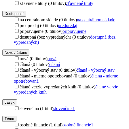
zľavnené tituly (0 titulov)
zľavnené tituly
Dostupnosť
na centrálnom sklade (0 titulov)
na centrálnom sklade
predpredaj (0 titulov)
predpredaj
pripravujeme (0 titulov)
pripravujeme
dostupná (bez vypredaných) (0 titulov)
dostupná (bez
vypredaných)
Nové / čítané
nová (0 titulov)
nová
čítaná (0 titulov)
čítaná
čítaná - výborný stav (0 titulov)
čítaná - výborný stav
čítaná - mierne opotrebovaná (0 titulov)
čítaná - mierne
opotrebovaná
čítané verzie vypredaných kníh (0 titulov)
čítané verzie
vypredaných kníh
Jazyk
slovenčina (1 titul)
slovenčina
1
Téma
osobné financie (1 titul)
osobné financie
1