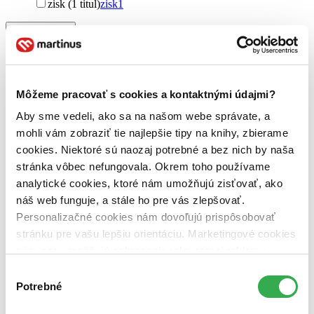
zisk (1 titul)
zisk
1
Vydavateľstvo
Motýľ (1 titul)
Motýľ
1
Väzba
pevná väzba (1 titul)
pevná väzba
1
Môžeme pracovať s cookies a kontaktnými údajmi?
Zúžiť výber
Aby sme vedeli, ako sa na našom webe správate, a
mohli vám zobraziť tie najlepšie tipy na knihy, zbierame
Zoradiť
cookies. Niektoré sú naozaj potrebné a bez nich by naša
stránka vôbec nefungovala. Okrem toho používame
analytické cookies, ktoré nám umožňujú zisťovať, ako
náš web funguje, a stále ho pre vás zlepšovať.
Bestsellery
Personalizačné cookies nám dovoľujú prispôsobovať
Top hodnotené
Novinky
stránku pre vašu lepšiu orientáciu. Marketingové cookies
Najdrahšie
nám zas umožňujú zobrazenie relevantnej reklamy.
Najlacnejšie
Niektoré údaje zdieľame aj s tretími stranami. Veľmi by
Najvyššia zľava
Výber
nám pomohlo, keby sme mohli používať všetky tieto
Potrebné
súhlasu
cookies. Ďakujeme!