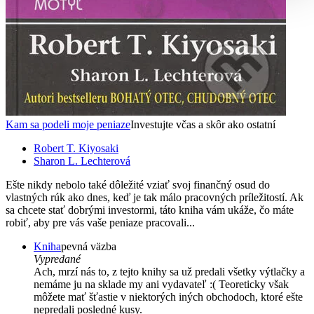
Kam sa podeli moje peniaze
Investujte včas a skôr ako ostatní
Robert T. Kiyosaki
Sharon L. Lechterová
Ešte nikdy nebolo také dôležité vziať svoj finančný osud do
vlastných rúk ako dnes, keď je tak málo pracovných príležitostí. Ak
sa chcete stať dobrými investormi, táto kniha vám ukáže, čo máte
robiť, aby pre vás vaše peniaze pracovali...
Kniha
pevná väzba
Vypredané
Ach, mrzí nás to, z tejto knihy sa už predali všetky výtlačky a
nemáme ju na sklade my ani vydavateľ :( Teoreticky však
môžete mať šťastie v niektorých iných obchodoch, ktoré ešte
nepredali posledné kusy.