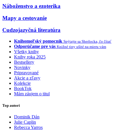
Náboženstvo a ezoterika
Mapy a cestovanie
Cudzojazyčná literatúra
Knihomoľský pomocník
Spýtajte sa Sherlocka, čo čítať
Odporúčame pre vás
Knižné tipy ušité na mieru vám
Všetky knihy
Knihy roka 2025
Bestsellery
Novinky
Pripravované
Akcie a zľavy
Kolekcie
BookTok
Mám záujem o titul
Top autori
Dominik Dán
Julie Caplin
Rebecca Yarros