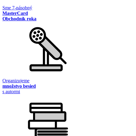
Sme 7-násobný
MasterCard
Obchodník roka
Organizujeme
množstvo besied
s autormi