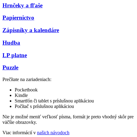
Hrnčeky a fľaše
Papiernictvo
Zápisníky a kalendáre
Hudba
LP platne
Puzzle
Prečítate na zariadeniach:
Pocketbook
Kindle
Smartfón či tablet s príslušnou aplikáciou
Počítač s príslušnou aplikáciou
Nie je možné meniť veľkosť písma, formát je preto vhodný skôr pre
väčšie obrazovky.
Viac informácií v
našich návodoch