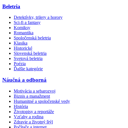
Beletria
Detektívky, trilery a horory
Sci-fi a fantasy
Komiksy
Romantika
Spoločenská beletria
Klasika
Historické
Slovenská beletria
Svetová beletria
Poézia
Ďalšie kategórie
Náučná a odborná
Motivácia a sebarozvoj
Biznis a manažment
Humanitné a spoločenské vedy
História
Životopisy a reportáže
Vzťahy a rodina
Zdravie a životný štýl
Počítače a internet