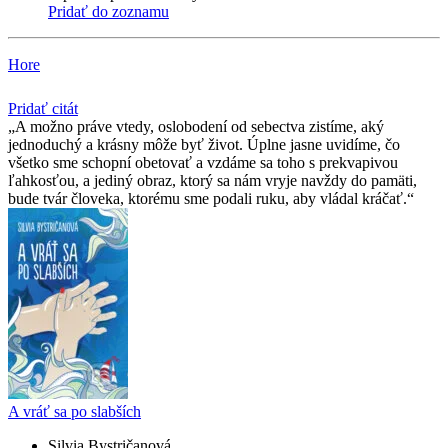
Pridať do zoznamu
Hore
Pridať citát
A možno práve vtedy, oslobodení od sebectva zistíme, aký
jednoduchý a krásny môže byť život. Úplne jasne uvidíme, čo
všetko sme schopní obetovať a vzdáme sa toho s prekvapivou
ľahkosťou, a jediný obraz, ktorý sa nám vryje navždy do pamäti,
bude tvár človeka, ktorému sme podali ruku, aby vládal kráčať.
A vráť sa po slabších
Silvia Bystričanová