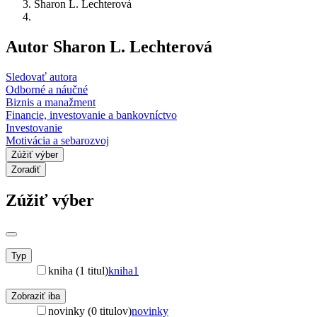
Sharon L. Lechterová
Autor Sharon L. Lechterová
Sledovať autora
Odborné a náučné
Biznis a manažment
Financie, investovanie a bankovníctvo
Investovanie
Motivácia a sebarozvoj
Zúžiť výber
Zoradiť
Zúžiť výber
Typ
kniha (1 titul)
kniha
1
Zobraziť iba
novinky (0 titulov)
novinky