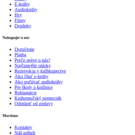
E-knihy
Audioknihy
Hry
Filmy
Doplnky
Nakupujte u nás
Doručenie
Platba
Prečo práve u nás?
Najčastejšie otázky
Rezervácia v kníhkupectve
Ako čítať e-knihy
Ako počúvať audioknihy
Pre školy a knižnice
Reklamácie
Knihomoľský pomocník
Odstúpiť od zmluvy
Martinus
Kontakty
Náš príbeh