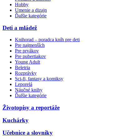
Hobby
Umenie a dizajn
Ďalšie kategórie
Deti a mládež
Knihorad – poradca kníh pre deti
Pre najmenších
Pre prvákov
Pre pubertiakov
Young Adult
Beletria
Rozprávky
Sci-fi, fantasy a komiksy
Leporelá
Náučné knihy
Ďalšie kategórie
Životopisy a reportáže
Kuchárky
Učebnice a slovníky