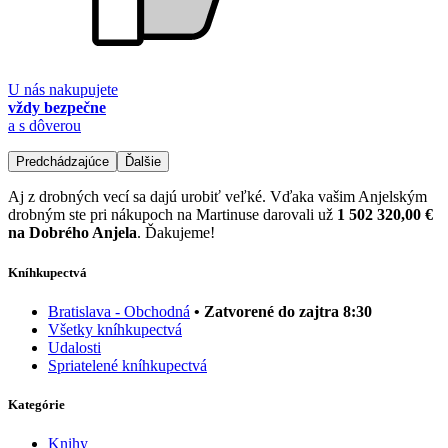
U nás nakupujete
vždy bezpečne
a s dôverou
Predchádzajúce
Ďalšie
Aj z drobných vecí sa dajú urobiť veľké. Vďaka vašim Anjelským
drobným ste pri nákupoch na Martinuse darovali už
1 502 320,00 €
na Dobrého Anjela
. Ďakujeme!
Kníhkupectvá
Bratislava - Obchodná
• Zatvorené do zajtra 8:30
Všetky kníhkupectvá
Udalosti
Spriatelené kníhkupectvá
Kategórie
Knihy