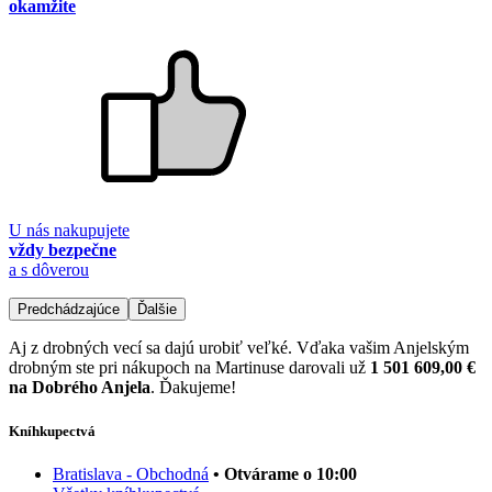
okamžite
U nás nakupujete
vždy bezpečne
a s dôverou
Predchádzajúce
Ďalšie
Aj z drobných vecí sa dajú urobiť veľké. Vďaka vašim Anjelským
drobným ste pri nákupoch na Martinuse darovali už
1 501 609,00 €
na Dobrého Anjela
. Ďakujeme!
Kníhkupectvá
Bratislava - Obchodná
• Otvárame o 10:00