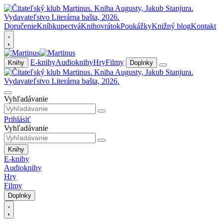
Doručenie
Kníhkupectvá
Knihovrátok
Poukážky
Knižný blog
Kontakt
E-knihy
Audioknihy
Hry
Filmy
Knihy
Doplnky
Vyhľadávanie
Prihlásiť
Vyhľadávanie
Knihy
E-knihy
Audioknihy
Hry
Filmy
Doplnky