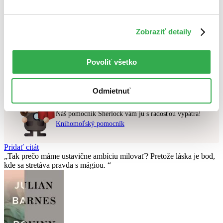
Najvyššia zľava
Zobraziť detaily
Použité filtre
Zrušiť filtre
pripravované
Nebol nájdený
žiadny titul
vyhovujúci zadaným podmienkam.
Povoliť všetko
Skúste prosím zmeniť vyhľadávaný výraz.
Odmietnuť
Chcete poradiť knihu?
Náš pomocník Sherlock vám ju s radosťou vypátra!
Knihomoľský pomocník
Pridať citát
Tak prečo máme ustavične ambíciu milovať? Pretože láska je bod,
kde sa stretáva pravda s mágiou.