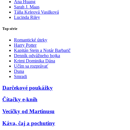
Ana Huang
Sarah J. Maas
Táňa Keleová Vasilková
Lucinda Riley
Top série
Romantické úteky
Harry Potter
Kapitán Stein a Notár Barbarič
Denník odvážneho bojka
Krimi Dominika Dána
Učím sa rozprávať
Duna
Smradi
Darčekové poukážky
Čítačky e-kníh
Vecičky od Martinusu
Káva, čaj a pochutiny