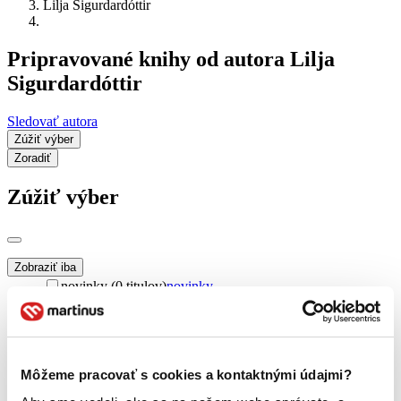
Lilja Sigurdardóttir
Pripravované knihy od autora Lilja
Sigurdardóttir
Sledovať autora
Zúžiť výber
Zoradiť
Zúžiť výber
Zobraziť iba
novinky (0 titulov)
novinky
zľavnené tituly (0 titulov)
zľavnené tituly
Dostupnosť
na centrálnom sklade (0 titulov)
na centrálnom sklade
predpredaj (0 titulov)
predpredaj
Môžeme pracovať s cookies a kontaktnými údajmi?
pripravujeme (0 titulov)
pripravujeme