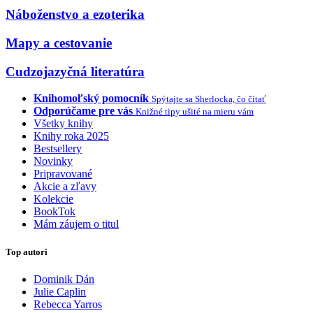
Náboženstvo a ezoterika
Mapy a cestovanie
Cudzojazyčná literatúra
Knihomoľský pomocník
Spýtajte sa Sherlocka, čo čítať
Odporúčame pre vás
Knižné tipy ušité na mieru vám
Všetky knihy
Knihy roka 2025
Bestsellery
Novinky
Pripravované
Akcie a zľavy
Kolekcie
BookTok
Mám záujem o titul
Top autori
Dominik Dán
Julie Caplin
Rebecca Yarros