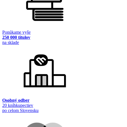
Ponúkame vyše
250 000 titulov
na sklade
Osobný odber
20 kníhkupectiev
po celom Slovensku