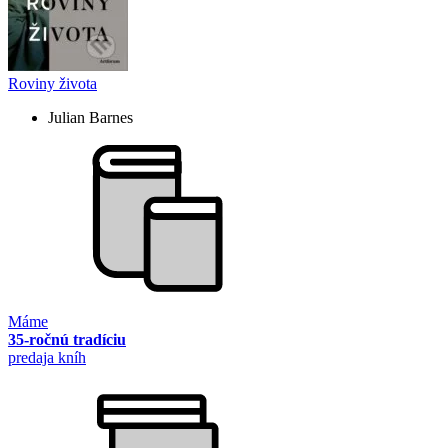
Roviny života
Julian Barnes
Máme
35-ročnú tradíciu
predaja kníh