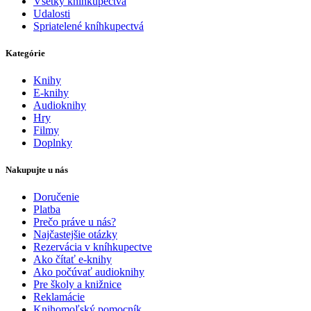
Všetky kníhkupectvá
Udalosti
Spriatelené kníhkupectvá
Kategórie
Knihy
E-knihy
Audioknihy
Hry
Filmy
Doplnky
Nakupujte u nás
Doručenie
Platba
Prečo práve u nás?
Najčastejšie otázky
Rezervácia v kníhkupectve
Ako čítať e-knihy
Ako počúvať audioknihy
Pre školy a knižnice
Reklamácie
Knihomoľský pomocník