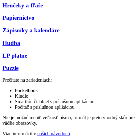
Hrnčeky a fľaše
Papiernictvo
Zápisníky a kalendáre
Hudba
LP platne
Puzzle
Prečítate na zariadeniach:
Pocketbook
Kindle
Smartfón či tablet s príslušnou aplikáciou
Počítač s príslušnou aplikáciou
Nie je možné meniť veľkosť písma, formát je preto vhodný skôr pre
väčšie obrazovky.
Viac informácií v
našich návodoch