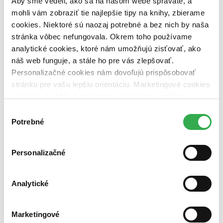
Aby sme vedeli, ako sa na našom webe správate, a
dostupná (bez vypredaných) (0 titulov)
dostupná (bez
mohli vám zobraziť tie najlepšie tipy na knihy, zbierame
vypredaných)
cookies. Niektoré sú naozaj potrebné a bez nich by naša
Nové / čítané
stránka vôbec nefungovala. Okrem toho používame
nová (0 titulov)
nová
analytické cookies, ktoré nám umožňujú zisťovať, ako
čítaná (0 titulov)
čítaná
náš web funguje, a stále ho pre vás zlepšovať.
čítaná - výborný stav (0 titulov)
čítaná - výborný stav
čítaná - mierne opotrebovaná (0 titulov)
čítaná - mierne
Personalizačné cookies nám dovoľujú prispôsobovať
opotrebovaná
stránku pre vašu lepšiu orientáciu. Marketingové cookies
čítané verzie vypredaných kníh (0 titulov)
čítané verzie
nám zas umožňujú zobrazenie relevantnej reklamy.
vypredaných kníh
Niektoré údaje zdieľame aj s tretími stranami. Veľmi by
Výber
Zúžiť výber
nám pomohlo, keby sme mohli používať všetky tieto
Potrebné
súhlasu
cookies. Ďakujeme!
Zoradiť
Personalizačné
Analytické
Bestsellery
Top hodnotené
Novinky
Najdrahšie
Marketingové
Najlacnejšie