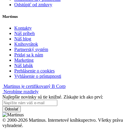
Odstúpiť od zmluvy
Martinus
Kontakty
Náš príbeh
Náš blog
Knihovrátok
Partnerský systém
Pridaj sa k nám
Marketing
Náš labák
Prehlásenie o cookies
Vyhlásenie o prístupnosti
Martinus je certifikovaný B Corp
Nerobíme rozdiely
Najlepšie novinky sú tie knižné. Získajte ich ako prví:
Odoslať
© 2000-2026 Martinus. Internetové kníhkupectvo. Všetky práva
vyhradené.