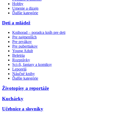
Hobby
Umenie a dizajn
Ďalšie kategórie
Deti a mládež
Knihorad – poradca kníh pre deti
Pre najmenších
Pre prvákov
Pre pubertiakov
Young Adult
Beletria
Rozprávky
Sci-fi, fantasy a komiksy
Leporelá
Náučné knihy
Ďalšie kategórie
Životopisy a reportáže
Kuchárky
Učebnice a slovníky