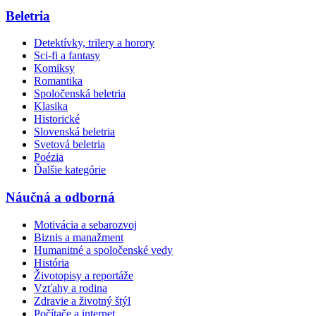
Beletria
Detektívky, trilery a horory
Sci-fi a fantasy
Komiksy
Romantika
Spoločenská beletria
Klasika
Historické
Slovenská beletria
Svetová beletria
Poézia
Ďalšie kategórie
Náučná a odborná
Motivácia a sebarozvoj
Biznis a manažment
Humanitné a spoločenské vedy
História
Životopisy a reportáže
Vzťahy a rodina
Zdravie a životný štýl
Počítače a internet