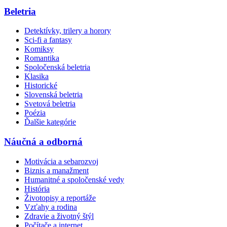
Beletria
Detektívky, trilery a horory
Sci-fi a fantasy
Komiksy
Romantika
Spoločenská beletria
Klasika
Historické
Slovenská beletria
Svetová beletria
Poézia
Ďalšie kategórie
Náučná a odborná
Motivácia a sebarozvoj
Biznis a manažment
Humanitné a spoločenské vedy
História
Životopisy a reportáže
Vzťahy a rodina
Zdravie a životný štýl
Počítače a internet