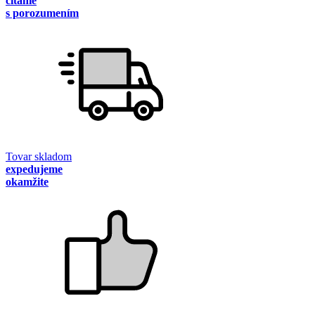
čítanie
s porozumením
Tovar skladom
expedujeme
okamžite