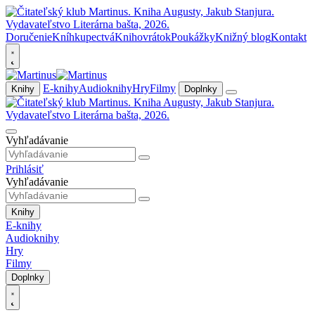
Doručenie
Kníhkupectvá
Knihovrátok
Poukážky
Knižný blog
Kontakt
E-knihy
Audioknihy
Hry
Filmy
Knihy
Doplnky
Vyhľadávanie
Prihlásiť
Vyhľadávanie
Knihy
E-knihy
Audioknihy
Hry
Filmy
Doplnky