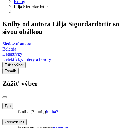
Knihy
Lilja Sigurdardóttir
Knihy od autora Lilja Sigurdardóttir so
sivou obálkou
Sledovať autora
Beletria
Detektívky
Detektívky, trilery a horory
Zúžiť výber
Zoradiť
Zúžiť výber
Typ
kniha (2 tituly)
kniha
2
Zobraziť iba