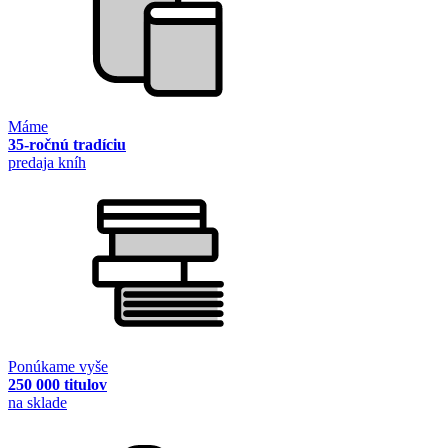
Máme
35-ročnú tradíciu
predaja kníh
Ponúkame vyše
250 000 titulov
na sklade