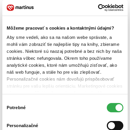
Väzba
pevná väzba s prebalom (2 tituly)
pevná väzba s prebalom
2
Zúžiť výber
Môžeme pracovať s cookies a kontaktnými údajmi?
Zoradiť
Aby sme vedeli, ako sa na našom webe správate, a
mohli vám zobraziť tie najlepšie tipy na knihy, zbierame
cookies. Niektoré sú naozaj potrebné a bez nich by naša
stránka vôbec nefungovala. Okrem toho používame
analytické cookies, ktoré nám umožňujú zisťovať, ako
Bestsellery
Top hodnotené
náš web funguje, a stále ho pre vás zlepšovať.
Novinky
Personalizačné cookies nám dovoľujú prispôsobovať
Najdrahšie
stránku pre vašu lepšiu orientáciu. Marketingové cookies
Najlacnejšie
Najvyššia zľava
nám zas umožňujú zobrazenie relevantnej reklamy.
Niektoré údaje zdieľame aj s tretími stranami. Veľmi by
Výber
Použité filtre
nám pomohlo, keby sme mohli používať všetky tieto
Potrebné
súhlasu
Zrušiť filtre
cookies. Ďakujeme!
So sivou obálkou
Personalizačné