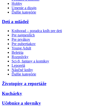
Hobby
Umenie a dizajn
Ďalšie kategórie
Deti a mládež
Knihorad – poradca kníh pre deti
Pre najmenších
Pre prvákov
Pre pubertiakov
Young Adult
Beletria
Rozprávky
Sci-fi, fantasy a komiksy
Leporelá
Náučné knihy
Ďalšie kategórie
Životopisy a reportáže
Kuchárky
Učebnice a slovníky