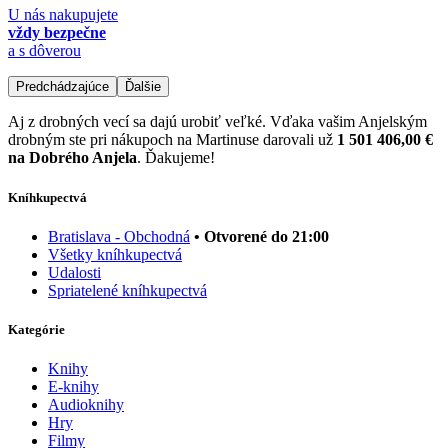
U nás nakupujete
vždy bezpečne
a s dôverou
Predchádzajúce
Ďalšie
Aj z drobných vecí sa dajú urobiť veľké. Vďaka vašim Anjelským
drobným ste pri nákupoch na Martinuse darovali už
1 501 406,00 €
na Dobrého Anjela
. Ďakujeme!
Kníhkupectvá
Bratislava - Obchodná
• Otvorené do 21:00
Všetky kníhkupectvá
Udalosti
Spriatelené kníhkupectvá
Kategórie
Knihy
E-knihy
Audioknihy
Hry
Filmy