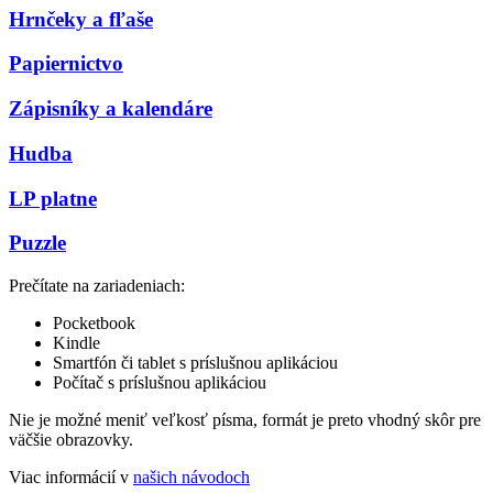
Hrnčeky a fľaše
Papiernictvo
Zápisníky a kalendáre
Hudba
LP platne
Puzzle
Prečítate na zariadeniach:
Pocketbook
Kindle
Smartfón či tablet s príslušnou aplikáciou
Počítač s príslušnou aplikáciou
Nie je možné meniť veľkosť písma, formát je preto vhodný skôr pre
väčšie obrazovky.
Viac informácií v
našich návodoch