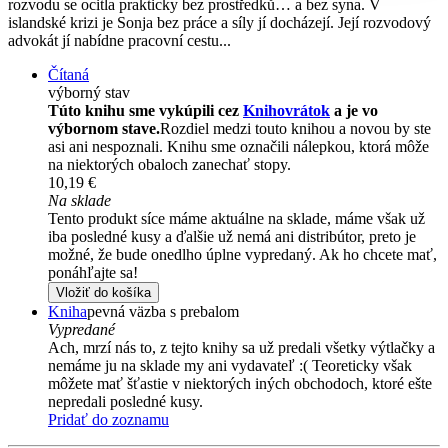
rozvodu se ocitla prakticky bez prostředků… a bez syna. V
islandské krizi je Sonja bez práce a síly jí docházejí. Její rozvodový
advokát jí nabídne pracovní cestu...
Čítaná
výborný stav
Túto knihu sme vykúpili cez
Knihovrátok
a je vo
výbornom stave.
Rozdiel medzi touto knihou a novou by ste
asi ani nespoznali. Knihu sme označili nálepkou, ktorá môže
na niektorých obaloch zanechať stopy.
10,19 €
Na sklade
Tento produkt síce máme aktuálne na sklade, máme však už
iba posledné kusy a ďalšie už nemá ani distribútor, preto je
možné, že bude onedlho úplne vypredaný. Ak ho chcete mať,
ponáhľajte sa!
Vložiť do košíka
Kniha
pevná väzba s prebalom
Vypredané
Ach, mrzí nás to, z tejto knihy sa už predali všetky výtlačky a
nemáme ju na sklade my ani vydavateľ :( Teoreticky však
môžete mať šťastie v niektorých iných obchodoch, ktoré ešte
nepredali posledné kusy.
Pridať do zoznamu