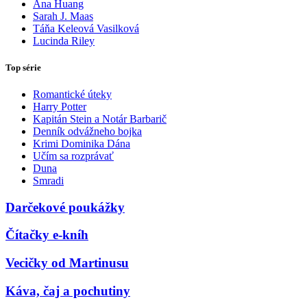
Ana Huang
Sarah J. Maas
Táňa Keleová Vasilková
Lucinda Riley
Top série
Romantické úteky
Harry Potter
Kapitán Stein a Notár Barbarič
Denník odvážneho bojka
Krimi Dominika Dána
Učím sa rozprávať
Duna
Smradi
Darčekové poukážky
Čítačky e-kníh
Vecičky od Martinusu
Káva, čaj a pochutiny