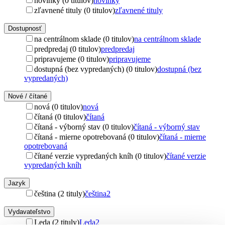
novinky (0 titulov)
novinky
zľavnené tituly (0 titulov)
zľavnené tituly
Dostupnosť
na centrálnom sklade (0 titulov)
na centrálnom sklade
predpredaj (0 titulov)
predpredaj
pripravujeme (0 titulov)
pripravujeme
dostupná (bez vypredaných) (0 titulov)
dostupná (bez
vypredaných)
Nové / čítané
nová (0 titulov)
nová
čítaná (0 titulov)
čítaná
čítaná - výborný stav (0 titulov)
čítaná - výborný stav
čítaná - mierne opotrebovaná (0 titulov)
čítaná - mierne
opotrebovaná
čítané verzie vypredaných kníh (0 titulov)
čítané verzie
vypredaných kníh
Jazyk
čeština (2 tituly)
čeština
2
Vydavateľstvo
Leda (2 tituly)
Leda
2