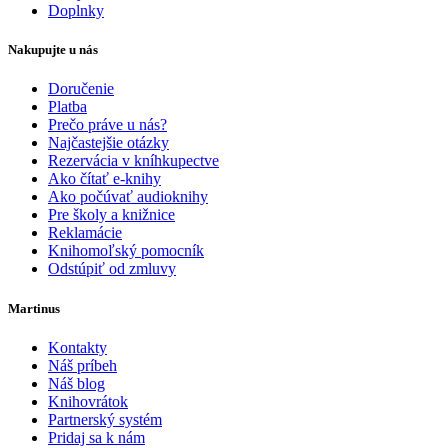
Doplnky
Nakupujte u nás
Doručenie
Platba
Prečo práve u nás?
Najčastejšie otázky
Rezervácia v kníhkupectve
Ako čítať e-knihy
Ako počúvať audioknihy
Pre školy a knižnice
Reklamácie
Knihomoľský pomocník
Odstúpiť od zmluvy
Martinus
Kontakty
Náš príbeh
Náš blog
Knihovrátok
Partnerský systém
Pridaj sa k nám