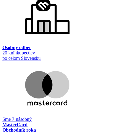
Osobný odber
20 kníhkupectiev
po celom Slovensku
Sme 7-násobný
MasterCard
Obchodník roka