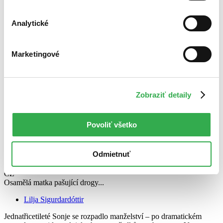
Analytické
Marketingové
Zobraziť detaily
Povoliť všetko
Odmietnuť
V pasti
CZ
Osamělá matka pašující drogy...
Lilja Sigurdardóttir
Jednatřicetileté Sonje se rozpadlo manželství – po dramatickém