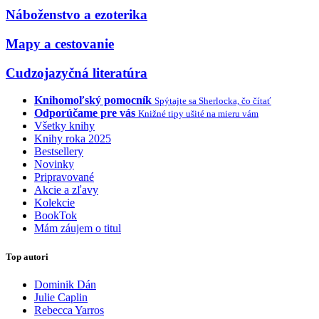
Náboženstvo a ezoterika
Mapy a cestovanie
Cudzojazyčná literatúra
Knihomoľský pomocník
Spýtajte sa Sherlocka, čo čítať
Odporúčame pre vás
Knižné tipy ušité na mieru vám
Všetky knihy
Knihy roka 2025
Bestsellery
Novinky
Pripravované
Akcie a zľavy
Kolekcie
BookTok
Mám záujem o titul
Top autori
Dominik Dán
Julie Caplin
Rebecca Yarros