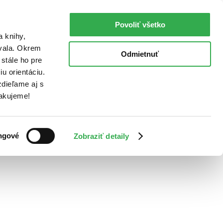
Povoliť všetko
a knihy,
ovala. Okrem
Odmietnuť
stále ho pre
u orientáciu.
dieľame aj s
Ďakujeme!
ngové
Zobraziť detaily