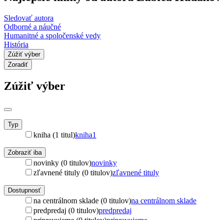
Sledovať autora
Odborné a náučné
Humanitné a spoločenské vedy
História
Zúžiť výber
Zoradiť
Zúžiť výber
Typ
kniha (1 titul)
kniha
1
Zobraziť iba
novinky (0 titulov)
novinky
zľavnené tituly (0 titulov)
zľavnené tituly
Dostupnosť
na centrálnom sklade (0 titulov)
na centrálnom sklade
predpredaj (0 titulov)
predpredaj