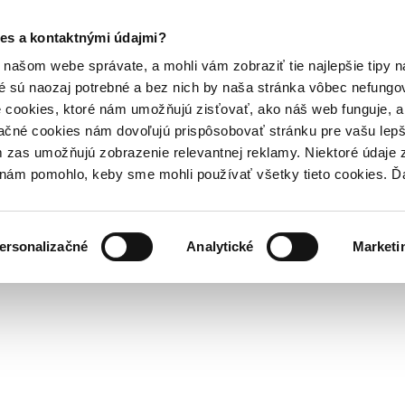
es a kontaktnými údajmi?
našom webe správate, a mohli vám zobraziť tie najlepšie tipy n
é sú naozaj potrebné a bez nich by naša stránka vôbec nefung
 cookies, ktoré nám umožňujú zisťovať, ako náš web funguje, a 
ačné cookies nám dovoľujú prispôsobovať stránku pre vašu lepši
zas umožňujú zobrazenie relevantnej reklamy. Niektoré údaje z
y nám pomohlo, keby sme mohli používať všetky tieto cookies. 
ersonalizačné
Analytické
Marketi