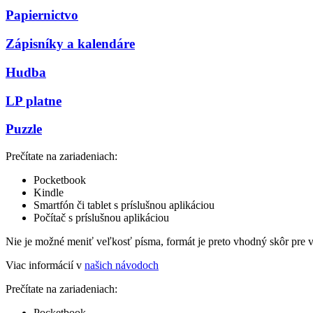
Papiernictvo
Zápisníky a kalendáre
Hudba
LP platne
Puzzle
Prečítate na zariadeniach:
Pocketbook
Kindle
Smartfón či tablet s príslušnou aplikáciou
Počítač s príslušnou aplikáciou
Nie je možné meniť veľkosť písma, formát je preto vhodný skôr pre 
Viac informácií v
našich návodoch
Prečítate na zariadeniach:
Pocketbook