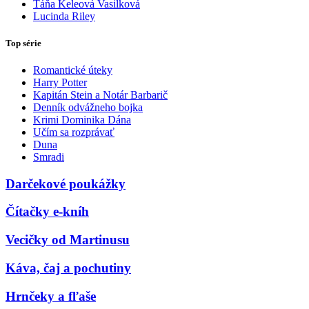
Táňa Keleová Vasilková
Lucinda Riley
Top série
Romantické úteky
Harry Potter
Kapitán Stein a Notár Barbarič
Denník odvážneho bojka
Krimi Dominika Dána
Učím sa rozprávať
Duna
Smradi
Darčekové poukážky
Čítačky e-kníh
Vecičky od Martinusu
Káva, čaj a pochutiny
Hrnčeky a fľaše