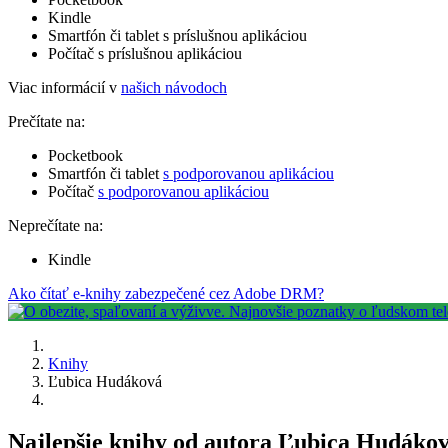
Kindle
Smartfón či tablet s príslušnou aplikáciou
Počítač s príslušnou aplikáciou
Viac informácií v
našich návodoch
Prečítate na:
Pocketbook
Smartfón či tablet
s podporovanou aplikáciou
Počítač
s podporovanou aplikáciou
Neprečítate na:
Kindle
Ako čítať e-knihy zabezpečené cez Adobe DRM?
Knihy
Ľubica Hudáková
Najlepšie knihy od autora Ľubica Hudáko