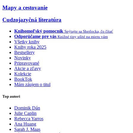
Mapy a cestovanie
Cudzojazyčná literatúra
Knihomoľský pomocník
Spýtajte sa Sherlocka, čo čítať
Odporúčame pre vás
Knižné tipy ušité na mieru vám
Všetky knihy
Knihy roka 2025
Bestsellery
Novinky
Pripravované
Akcie a zľavy
Kolekcie
BookTok
Mám záujem o titul
Top autori
Dominik Dán
Julie Caplin
Rebecca Yarros
Ana Huang
Sarah J. Maas