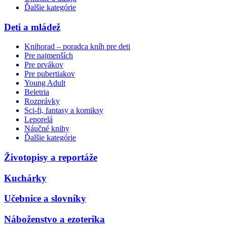
Ďalšie kategórie
Deti a mládež
Knihorad – poradca kníh pre deti
Pre najmenších
Pre prvákov
Pre pubertiakov
Young Adult
Beletria
Rozprávky
Sci-fi, fantasy a komiksy
Leporelá
Náučné knihy
Ďalšie kategórie
Životopisy a reportáže
Kuchárky
Učebnice a slovníky
Náboženstvo a ezoterika