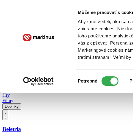
Doručenie
Kníhkupectvá
Knihovrátok
Poukážky
Knižný blog
Kontakt
Môžeme pracovať s cooki
Aby sme vedeli, ako sa na 
zbierame cookies. Niektor
E-knihy
Audioknihy
Hry
Filmy
Knihy
Doplnky
toho používame analytické
vás zlepšovať. Personaliz
Vyhľadávanie
Marketingové cookies nám 
tretími stranami. Veľmi b
Prihlásiť
Vyhľadávanie
Výber
Knihy
Potrebné
P
súhlasu
E-knihy
Audioknihy
Hry
Filmy
Doplnky
Beletria