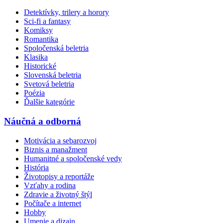
Detektívky, trilery a horory
Sci-fi a fantasy
Komiksy
Romantika
Spoločenská beletria
Klasika
Historické
Slovenská beletria
Svetová beletria
Poézia
Ďalšie kategórie
Náučná a odborná
Motivácia a sebarozvoj
Biznis a manažment
Humanitné a spoločenské vedy
História
Životopisy a reportáže
Vzťahy a rodina
Zdravie a životný štýl
Počítače a internet
Hobby
Umenie a dizajn