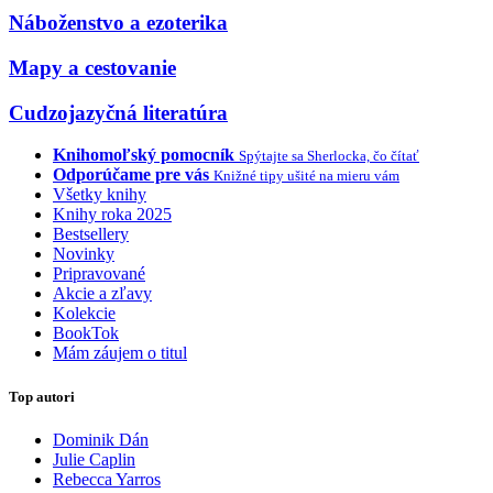
Náboženstvo a ezoterika
Mapy a cestovanie
Cudzojazyčná literatúra
Knihomoľský pomocník
Spýtajte sa Sherlocka, čo čítať
Odporúčame pre vás
Knižné tipy ušité na mieru vám
Všetky knihy
Knihy roka 2025
Bestsellery
Novinky
Pripravované
Akcie a zľavy
Kolekcie
BookTok
Mám záujem o titul
Top autori
Dominik Dán
Julie Caplin
Rebecca Yarros