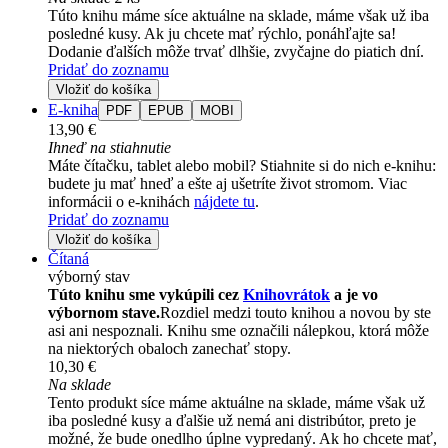
Túto knihu máme síce aktuálne na sklade, máme však už iba
posledné kusy. Ak ju chcete mať rýchlo, ponáhľajte sa!
Dodanie ďalších môže trvať dlhšie, zvyčajne do piatich dní.
Pridať do zoznamu
Vložiť do košíka
E-kniha
PDF
EPUB
MOBI
13,90 €
Ihneď na stiahnutie
Máte čítačku, tablet alebo mobil? Stiahnite si do nich e-knihu:
budete ju mať hneď a ešte aj ušetríte život stromom. Viac
informácii o e-knihách
nájdete tu
.
Pridať do zoznamu
Vložiť do košíka
Čítaná
výborný stav
Túto knihu sme vykúpili cez
Knihovrátok
a je vo
výbornom stave.
Rozdiel medzi touto knihou a novou by ste
asi ani nespoznali. Knihu sme označili nálepkou, ktorá môže
na niektorých obaloch zanechať stopy.
10,30 €
Na sklade
Tento produkt síce máme aktuálne na sklade, máme však už
iba posledné kusy a ďalšie už nemá ani distribútor, preto je
možné, že bude onedlho úplne vypredaný. Ak ho chcete mať,