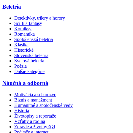
Beletria
Detektívky, trilery a horory
Sci-fi a fantasy
Komiksy
Romantika
Spoločenská beletria
Klasika
Historické
Slovenská beletria
Svetová beletria
Poézia
Ďalšie kategórie
Náučná a odborná
Motivácia a sebarozvoj
Biznis a manažment
Humanitné a spoločenské vedy
História
Životopisy a reportáže
Vzťahy a rodina
Zdravie a životný štýl
Počítače a internet