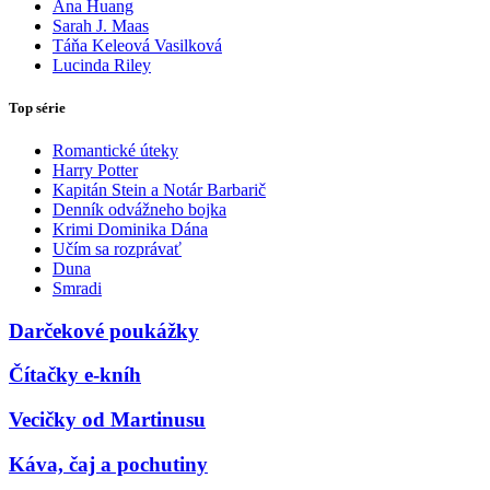
Ana Huang
Sarah J. Maas
Táňa Keleová Vasilková
Lucinda Riley
Top série
Romantické úteky
Harry Potter
Kapitán Stein a Notár Barbarič
Denník odvážneho bojka
Krimi Dominika Dána
Učím sa rozprávať
Duna
Smradi
Darčekové poukážky
Čítačky e-kníh
Vecičky od Martinusu
Káva, čaj a pochutiny