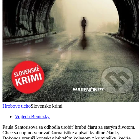
Hrobové ticho
Slovenské krimi
Vojtech Beniczky
Paula Santorisova sa odhodlá urobiť hrubú čiaru za starým životom.
Chce sa naplno venovať žurnalistike a písať kvalitné články.
Dokonca preruší kontakt s bývalým kolegom z kriminálky, keďže