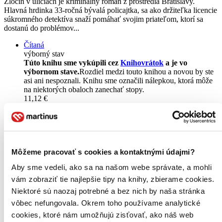
Zločin v uliciach je kriminálny román z prostredia Bratislavy.
Hlavná hrdinka 33-ročná bývalá policajtka, sa ako držiteľka licencie
súkromného detektíva snaží pomáhať svojim priateľom, ktorí sa
dostanú do problémov...
Čítaná
výborný stav
Túto knihu sme vykúpili cez
Knihovrátok
a je vo
výbornom stave.
Rozdiel medzi touto knihou a novou by ste
asi ani nespoznali. Knihu sme označili nálepkou, ktorá môže
na niektorých obaloch zanechať stopy.
11,12 €
Na sklade
Tento produkt síce máme aktuálne na sklade, máme však už
iba posledné kusy a ďalšie už nemá ani distribútor, preto je
možné, že bude onedlho úplne vypredaný. Ak ho chcete mať,
ponáhľajte sa!
Môžeme pracovať s cookies a kontaktnými údajmi?
Vložiť do košíka
Kniha
pevná väzba
Aby sme vedeli, ako sa na našom webe správate, a mohli
Vypredané
vám zobraziť tie najlepšie tipy na knihy, zbierame cookies.
Ach, mrzí nás to, z tejto knihy sa už predali všetky výtlačky a
nemáme ju na sklade my ani vydavateľ :( Teoreticky však
Niektoré sú naozaj potrebné a bez nich by naša stránka
môžete mať šťastie v niektorých iných obchodoch, ktoré ešte
vôbec nefungovala. Okrem toho používame analytické
nepredali posledné kusy.
cookies, ktoré nám umožňujú zisťovať, ako náš web
Pridať do zoznamu