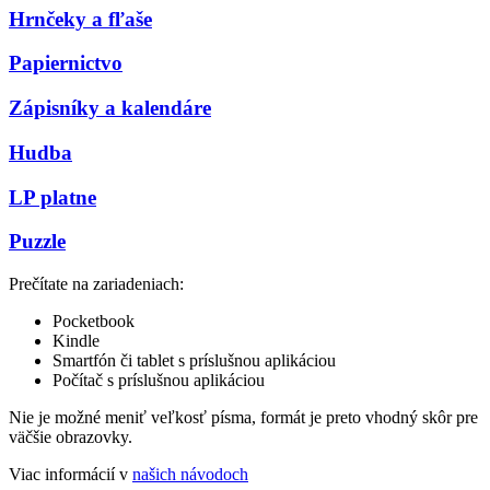
Hrnčeky a fľaše
Papiernictvo
Zápisníky a kalendáre
Hudba
LP platne
Puzzle
Prečítate na zariadeniach:
Pocketbook
Kindle
Smartfón či tablet s príslušnou aplikáciou
Počítač s príslušnou aplikáciou
Nie je možné meniť veľkosť písma, formát je preto vhodný skôr pre
väčšie obrazovky.
Viac informácií v
našich návodoch