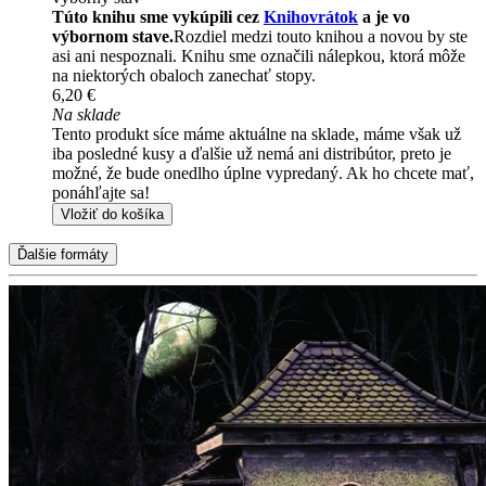
Túto knihu sme vykúpili cez
Knihovrátok
a je vo
výbornom stave.
Rozdiel medzi touto knihou a novou by ste
asi ani nespoznali. Knihu sme označili nálepkou, ktorá môže
na niektorých obaloch zanechať stopy.
6,20 €
Na sklade
Tento produkt síce máme aktuálne na sklade, máme však už
iba posledné kusy a ďalšie už nemá ani distribútor, preto je
možné, že bude onedlho úplne vypredaný. Ak ho chcete mať,
ponáhľajte sa!
Vložiť do košíka
Ďalšie formáty