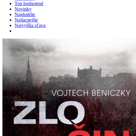
Top hodnotené
Novinky
Najdrahšie
Najlacnejšie
Najvyššia zľava