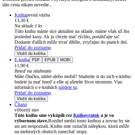
táto cesta nikam nevedie...
Kniha
pevná väzba
13,30 €
Na sklade 1 ks
Túto knihu máme síce aktuálne na sklade, máme však už iba
posledné kusy. Ak ju chcete mať rýchlo, ponáhľajte sa!
Dodanie ďalších môže trvať dlhšie, zvyčajne do piatich dní.
Pridať do zoznamu
Vložiť do košíka
E-kniha
PDF
EPUB
MOBI
11,90 €
Ihneď na stiahnutie
Máte čítačku, tablet alebo mobil? Stiahnite si do nich e-knihu:
budete ju mať hneď a ešte aj ušetríte život stromom. Viac
informácii o e-knihách
nájdete tu
.
Pridať do zoznamu
Vložiť do košíka
Čítaná
výborný stav
Túto knihu sme vykúpili cez
Knihovrátok
a je vo
výbornom stave.
Rozdiel medzi touto knihou a novou by ste
asi ani nespoznali. Knihu sme označili nálepkou, ktorá môže
na niektorých obaloch zanechať stopy.