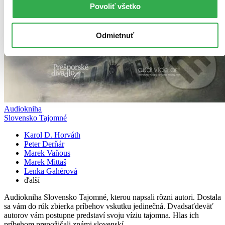
Povoliť všetko
Odmietnuť
Audiokniha
Slovensko Tajomné
Karol D. Horváth
Peter Derňár
Marek Vaňous
Marek Mittaš
Lenka Gahérová
ďalší
Audiokniha Slovensko Tajomné, kterou napsali rôzni autori. Dostala
sa vám do rúk zbierka príbehov vskutku jedinečná. Dvadsaťdeväť
autorov vám postupne predstaví svoju víziu tajomna. Hlas ich
príbehom prepožičali známi slovenskí ...