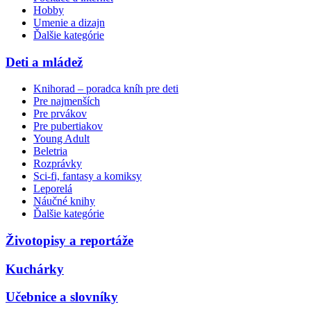
Hobby
Umenie a dizajn
Ďalšie kategórie
Deti a mládež
Knihorad – poradca kníh pre deti
Pre najmenších
Pre prvákov
Pre pubertiakov
Young Adult
Beletria
Rozprávky
Sci-fi, fantasy a komiksy
Leporelá
Náučné knihy
Ďalšie kategórie
Životopisy a reportáže
Kuchárky
Učebnice a slovníky