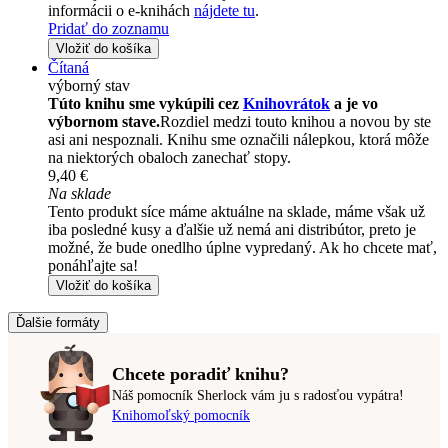
informácii o e-knihách
nájdete tu
.
Pridať do zoznamu
Vložiť do košíka
Čítaná
výborný stav
Túto knihu sme vykúpili cez
Knihovrátok
a je vo
výbornom stave.
Rozdiel medzi touto knihou a novou by ste
asi ani nespoznali. Knihu sme označili nálepkou, ktorá môže
na niektorých obaloch zanechať stopy.
9,40 €
Na sklade
Tento produkt síce máme aktuálne na sklade, máme však už
iba posledné kusy a ďalšie už nemá ani distribútor, preto je
možné, že bude onedlho úplne vypredaný. Ak ho chcete mať,
ponáhľajte sa!
Vložiť do košíka
Ďalšie formáty
Chcete poradiť knihu?
Náš pomocník Sherlock vám ju s radosťou vypátra!
Knihomoľský pomocník