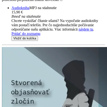
Audiokniha
MP3 na stiahnutie
15,90 €
Ihneď na stiahnutie
Chcete vyskúšať čítanie ušami? Na vypočutie audioknihy
vám postačí telefón. Pre čo najjednoduchšie počúvanie
odporúčame našu aplikáciu. Viac informácii
nájdete tu
.
Pridať do zoznamu
Vložiť do košíka