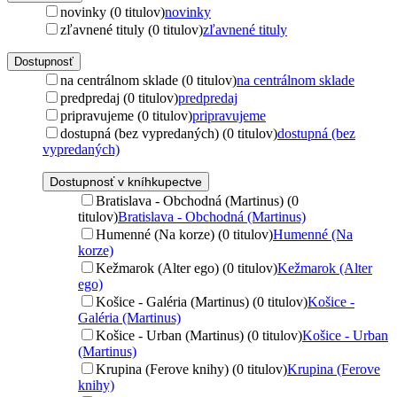
novinky (0 titulov)
novinky
zľavnené tituly (0 titulov)
zľavnené tituly
Dostupnosť
na centrálnom sklade (0 titulov)
na centrálnom sklade
predpredaj (0 titulov)
predpredaj
pripravujeme (0 titulov)
pripravujeme
dostupná (bez vypredaných) (0 titulov)
dostupná (bez
vypredaných)
Dostupnosť v kníhkupectve
Bratislava - Obchodná (Martinus) (0
titulov)
Bratislava - Obchodná (Martinus)
Humenné (Na korze) (0 titulov)
Humenné (Na
korze)
Kežmarok (Alter ego) (0 titulov)
Kežmarok (Alter
ego)
Košice - Galéria (Martinus) (0 titulov)
Košice -
Galéria (Martinus)
Košice - Urban (Martinus) (0 titulov)
Košice - Urban
(Martinus)
Krupina (Ferove knihy) (0 titulov)
Krupina (Ferove
knihy)