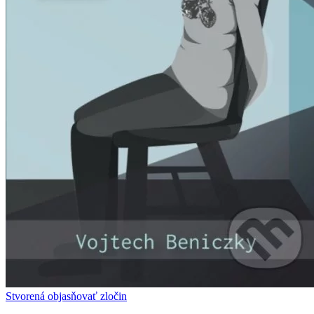
Stvorená objasňovať zločin