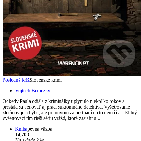
Posledný kríž
Slovenské krimi
Vojtech Beniczky
Odkedy Paula odišla z kriminálky uplynulo niekoľko rokov a
prestala sa venovať aj práci súkromného detektíva. Vyšetrovanie
zločinov jej chýba, ale pri novom zamestnaní na to nemá čas. Elitný
vyšetrovací tím rieši sériu vrážd, ktoré zasiahnu...
Kniha
pevná väzba
14,70 €
Na sklade 2 ks