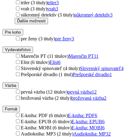
triler (3 tituly)
triler
3
vrah (3 tituly)
vrah
3
súkromný detektív (3 tituly)
súkromný detektív
3
Ďalšie možnosti
Pre koho
pre ženy (3 tituly)
pre ženy
3
Vydavateľstvo
Marenčin PT (11 titulov)
Marenčin PT
11
Elist (6 titulov)
Elist
6
Slovenský spisovateľ (4 tituly)
Slovenský spisovateľ
4
Prešporské divadlo (1 titul)
Prešporské divadlo
1
Väzba
pevná väzba (12 titulov)
pevná väzba
12
brožovaná väzba (2 tituly)
brožovaná väzba
2
Formát
E-kniha: PDF (6 titulov)
E-kniha: PDF
6
E-kniha: EPUB (6 titulov)
E-kniha: EPUB
6
E-kniha: MOBI (6 titulov)
E-kniha: MOBI
6
Audiokniha: MP3 (2 tituly)
Audiokniha: MP3
2