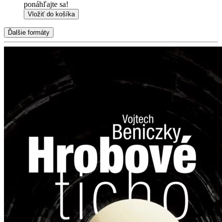
ponáhľajte sa!
Vložiť do košíka
Ďalšie formáty