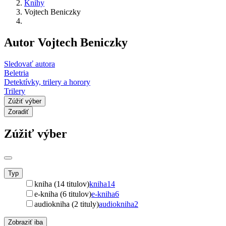
Knihy
Vojtech Beniczky
Autor Vojtech Beniczky
Sledovať autora
Beletria
Detektívky, trilery a horory
Trilery
Zúžiť výber
Zoradiť
Zúžiť výber
Typ
kniha (14 titulov)
kniha
14
e-kniha (6 titulov)
e-kniha
6
audiokniha (2 tituly)
audiokniha
2
Zobraziť iba