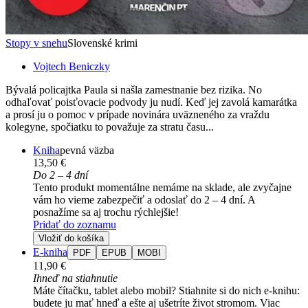
Stopy v snehu
Slovenské krimi
Vojtech Beniczky
Bývalá policajtka Paula si našla zamestnanie bez rizika. No
odhaľovať poisťovacie podvody ju nudí. Keď jej zavolá kamarátka
a prosí ju o pomoc v prípade novinára uväzneného za vraždu
kolegyne, spočiatku to považuje za stratu času...
Kniha
pevná väzba
13,50 €
Do 2 – 4 dní
Tento produkt momentálne nemáme na sklade, ale zvyčajne
vám ho vieme zabezpečiť a odoslať do 2 – 4 dní. A
posnažíme sa aj trochu rýchlejšie!
Pridať do zoznamu
Vložiť do košíka
E-kniha
PDF
EPUB
MOBI
11,90 €
Ihneď na stiahnutie
Máte čítačku, tablet alebo mobil? Stiahnite si do nich e-knihu:
budete ju mať hneď a ešte aj ušetríte život stromom. Viac