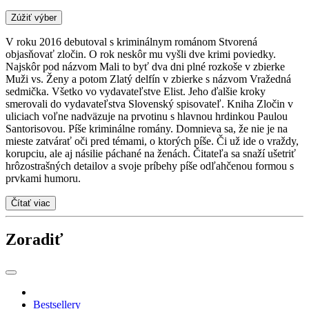
Zúžiť výber
V roku 2016 debutoval s kriminálnym románom Stvorená
objasňovať zločin. O rok neskôr mu vyšli dve krimi poviedky.
Najskôr pod názvom Mali to byť dva dni plné rozkoše v zbierke
Muži vs. Ženy a potom Zlatý delfín v zbierke s názvom Vražedná
sedmička. Všetko vo vydavateľstve Elist. Jeho ďalšie kroky
smerovali do vydavateľstva Slovenský spisovateľ. Kniha Zločin v
uliciach voľne nadväzuje na prvotinu s hlavnou hrdinkou Paulou
Santorisovou. Píše kriminálne romány. Domnieva sa, že nie je na
mieste zatvárať oči pred témami, o ktorých píše. Či už ide o vraždy,
korupciu, ale aj násilie páchané na ženách. Čitateľa sa snaží ušetriť
hrôzostrašných detailov a svoje príbehy píše odľahčenou formou s
prvkami humoru.
Čítať viac
Zoradiť
Bestsellery