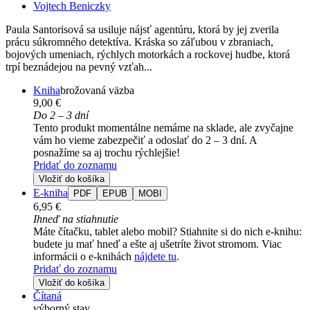
Vojtech Beniczky
Paula Santorisová sa usiluje nájsť agentúru, ktorá by jej zverila
prácu súkromného detektíva. Kráska so záľubou v zbraniach,
bojových umeniach, rýchlych motorkách a rockovej hudbe, ktorá
trpí beznádejou na pevný vzťah...
Kniha
brožovaná väzba
9,00 €
Do 2 – 3 dní
Tento produkt momentálne nemáme na sklade, ale zvyčajne
vám ho vieme zabezpečiť a odoslať do 2 – 3 dní. A
posnažíme sa aj trochu rýchlejšie!
Pridať do zoznamu
Vložiť do košíka
E-kniha
PDF
EPUB
MOBI
6,95 €
Ihneď na stiahnutie
Máte čítačku, tablet alebo mobil? Stiahnite si do nich e-knihu:
budete ju mať hneď a ešte aj ušetríte život stromom. Viac
informácii o e-knihách
nájdete tu
.
Pridať do zoznamu
Vložiť do košíka
Čítaná
výborný stav