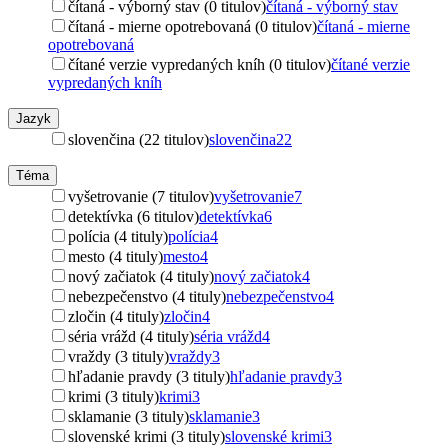
čítaná - výborný stav (0 titulov)
čítaná - výborný stav
čítaná - mierne opotrebovaná (0 titulov)
čítaná - mierne
opotrebovaná
čítané verzie vypredaných kníh (0 titulov)
čítané verzie
vypredaných kníh
Jazyk
slovenčina (22 titulov)
slovenčina
22
Téma
vyšetrovanie (7 titulov)
vyšetrovanie
7
detektívka (6 titulov)
detektívka
6
polícia (4 tituly)
polícia
4
mesto (4 tituly)
mesto
4
nový začiatok (4 tituly)
nový začiatok
4
nebezpečenstvo (4 tituly)
nebezpečenstvo
4
zločin (4 tituly)
zločin
4
séria vrážd (4 tituly)
séria vrážd
4
vraždy (3 tituly)
vraždy
3
hľadanie pravdy (3 tituly)
hľadanie pravdy
3
krimi (3 tituly)
krimi
3
sklamanie (3 tituly)
sklamanie
3
slovenské krimi (3 tituly)
slovenské krimi
3