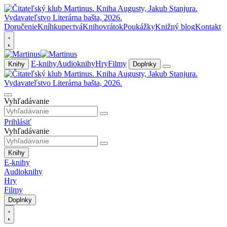
Doručenie
Kníhkupectvá
Knihovrátok
Poukážky
Knižný blog
Kontakt
E-knihy
Audioknihy
Hry
Filmy
Knihy
Doplnky
Vyhľadávanie
Prihlásiť
Vyhľadávanie
Knihy
E-knihy
Audioknihy
Hry
Filmy
Doplnky