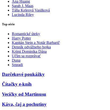
Ana Huang
Sarah J. Maas
Táňa Keleová Vasilková
Lucinda Riley
Top série
Romantické úteky
Harry Potter
Kapitán Stein a Notár Barbarič
Denník odvážneho bojka
Krimi Dominika Dána
Učím sa rozprávať
Duna
Smradi
Darčekové poukážky
Čítačky e-kníh
Vecičky od Martinusu
Káva, čaj a pochutiny