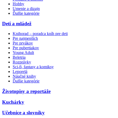
Hobby
Umenie a dizajn
Ďalšie kategórie
Deti a mládež
Knihorad – poradca kníh pre deti
Pre najmenších
Pre prvákov
Pre pubertiakov
Young Adult
Beletria
Rozprávky
Sci-fi, fantasy a komiksy
Leporelá
Náučné knihy
Ďalšie kategórie
Životopisy a reportáže
Kuchárky
Učebnice a slovníky