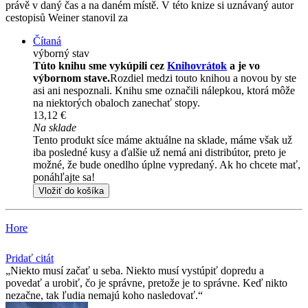
právě v daný čas a na daném místě. V této knize si uznávaný autor
cestopisů Weiner stanovil za
Čítaná
výborný stav
Túto knihu sme vykúpili cez
Knihovrátok
a je vo
výbornom stave.
Rozdiel medzi touto knihou a novou by ste
asi ani nespoznali. Knihu sme označili nálepkou, ktorá môže
na niektorých obaloch zanechať stopy.
13,12 €
Na sklade
Tento produkt síce máme aktuálne na sklade, máme však už
iba posledné kusy a ďalšie už nemá ani distribútor, preto je
možné, že bude onedlho úplne vypredaný. Ak ho chcete mať,
ponáhľajte sa!
Vložiť do košíka
Hore
Pridať citát
Niekto musí začať u seba. Niekto musí vystúpiť dopredu a
povedať a urobiť, čo je správne, pretože je to správne. Keď nikto
nezačne, tak ľudia nemajú koho nasledovať.