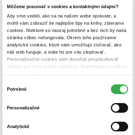
Môžeme pracovať s cookies a kontaktnými údajmi?
Väzba
Aby sme vedeli, ako sa na našom webe správate, a
pevná väzba (1 titul)
pevná väzba
1
mohli vám zobraziť tie najlepšie tipy na knihy, zbierame
Zúžiť výber
cookies. Niektoré sú naozaj potrebné a bez nich by naša
stránka vôbec nefungovala. Okrem toho používame
Zoradiť
analytické cookies, ktoré nám umožňujú zisťovať, ako
náš web funguje, a stále ho pre vás zlepšovať.
Personalizačné cookies nám dovoľujú prispôsobovať
stránku pre vašu lepšiu orientáciu. Marketingové cookies
Bestsellery
nám zas umožňujú zobrazenie relevantnej reklamy.
Top hodnotené
Novinky
Niektoré údaje zdieľame aj s tretími stranami. Veľmi by
Výber
Najdrahšie
nám pomohlo, keby sme mohli používať všetky tieto
Potrebné
súhlasu
Najlacnejšie
cookies. Ďakujeme!
Najvyššia zľava
Personalizačné
Použité filtre
Zrušiť filtre
V českom jazyku
dostupné
Analytické