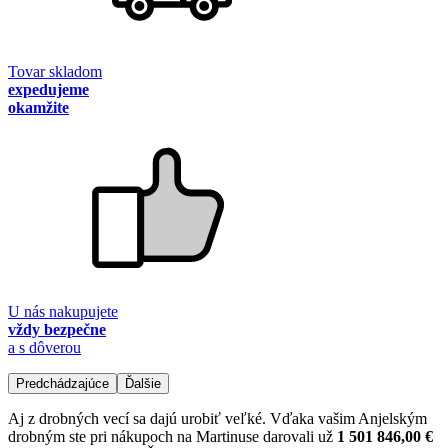
Tovar skladom
expedujeme
okamžite
U nás nakupujete
vždy bezpečne
a s dôverou
Predchádzajúce
Ďalšie
Aj z drobných vecí sa dajú urobiť veľké. Vďaka vašim Anjelským
drobným ste pri nákupoch na Martinuse darovali už
1 501 846,00 €