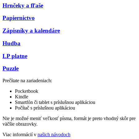
Hrnčeky a fľaše
Papiernictvo
Zápisníky a kalendáre
Hudba
LP platne
Puzzle
Prečítate na zariadeniach:
Pocketbook
Kindle
Smartfón či tablet s príslušnou aplikáciou
Počítač s príslušnou aplikáciou
Nie je možné meniť veľkosť písma, formát je preto vhodný skôr pre
väčšie obrazovky.
Viac informácií v
našich návodoch