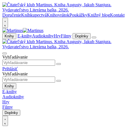
Doručenie
Kníhkupectvá
Knihovrátok
Poukážky
Knižný blog
Kontakt
E-knihy
Audioknihy
Hry
Filmy
Knihy
Doplnky
Vyhľadávanie
Prihlásiť
Vyhľadávanie
Knihy
E-knihy
Audioknihy
Hry
Filmy
Doplnky