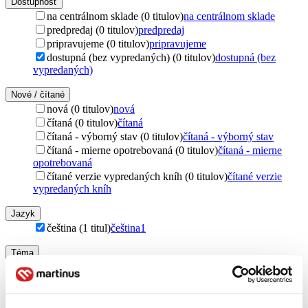
Dostupnosť
na centrálnom sklade (0 titulov)
na centrálnom sklade
predpredaj (0 titulov)
predpredaj
pripravujeme (0 titulov)
pripravujeme
dostupná (bez vypredaných) (0 titulov)
dostupná (bez
vypredaných)
Nové / čítané
nová (0 titulov)
nová
čítaná (0 titulov)
čítaná
čítaná - výborný stav (0 titulov)
čítaná - výborný stav
čítaná - mierne opotrebovaná (0 titulov)
čítaná - mierne
opotrebovaná
čítané verzie vypredaných kníh (0 titulov)
čítané verzie
vypredaných kníh
Jazyk
čeština (1 titul)
čeština
1
Téma
kreativita (1 titul)
kreativita
1
Vydavateľstvo
Edice knihy Omega (1 titul)
Edice knihy Omega
1