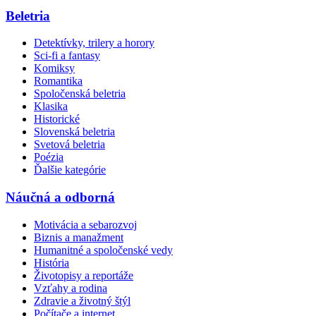
Beletria
Detektívky, trilery a horory
Sci-fi a fantasy
Komiksy
Romantika
Spoločenská beletria
Klasika
Historické
Slovenská beletria
Svetová beletria
Poézia
Ďalšie kategórie
Náučná a odborná
Motivácia a sebarozvoj
Biznis a manažment
Humanitné a spoločenské vedy
História
Životopisy a reportáže
Vzťahy a rodina
Zdravie a životný štýl
Počítače a internet