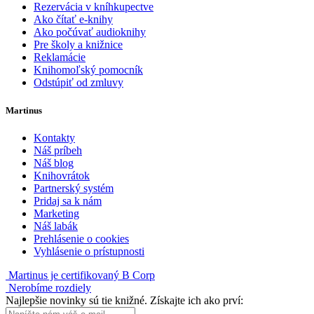
Rezervácia v kníhkupectve
Ako čítať e-knihy
Ako počúvať audioknihy
Pre školy a knižnice
Reklamácie
Knihomoľský pomocník
Odstúpiť od zmluvy
Martinus
Kontakty
Náš príbeh
Náš blog
Knihovrátok
Partnerský systém
Pridaj sa k nám
Marketing
Náš labák
Prehlásenie o cookies
Vyhlásenie o prístupnosti
Martinus je certifikovaný B Corp
Nerobíme rozdiely
Najlepšie novinky sú tie knižné. Získajte ich ako prví: