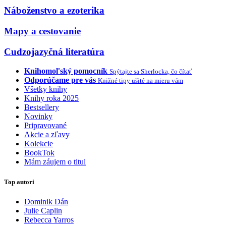
Náboženstvo a ezoterika
Mapy a cestovanie
Cudzojazyčná literatúra
Knihomoľský pomocník
Spýtajte sa Sherlocka, čo čítať
Odporúčame pre vás
Knižné tipy ušité na mieru vám
Všetky knihy
Knihy roka 2025
Bestsellery
Novinky
Pripravované
Akcie a zľavy
Kolekcie
BookTok
Mám záujem o titul
Top autori
Dominik Dán
Julie Caplin
Rebecca Yarros