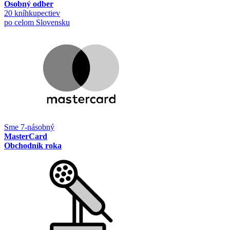
Osobný odber
20 kníhkupectiev
po celom Slovensku
Sme 7-násobný
MasterCard
Obchodník roka