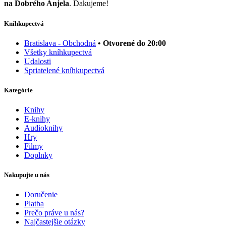
na Dobrého Anjela
. Ďakujeme!
Kníhkupectvá
Bratislava - Obchodná
• Otvorené do 20:00
Všetky kníhkupectvá
Udalosti
Spriatelené kníhkupectvá
Kategórie
Knihy
E-knihy
Audioknihy
Hry
Filmy
Doplnky
Nakupujte u nás
Doručenie
Platba
Prečo práve u nás?
Najčastejšie otázky