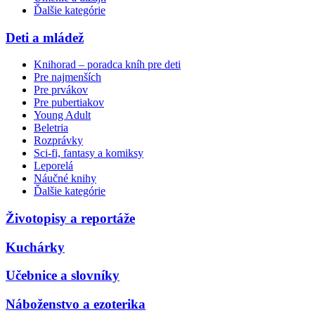
Ďalšie kategórie
Deti a mládež
Knihorad – poradca kníh pre deti
Pre najmenších
Pre prvákov
Pre pubertiakov
Young Adult
Beletria
Rozprávky
Sci-fi, fantasy a komiksy
Leporelá
Náučné knihy
Ďalšie kategórie
Životopisy a reportáže
Kuchárky
Učebnice a slovníky
Náboženstvo a ezoterika