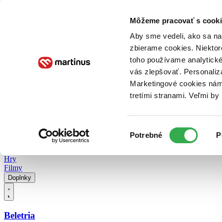
Doručenie
Kníhkupectvá
Knihovrátok
Poukážky
Knižný blog
Kontakt
Môžeme pracovať s cooki
Aby sme vedeli, ako sa na 
zbierame cookies. Niektor
E-knihy
Audioknihy
Hry
Filmy
Knihy
Doplnky
toho používame analytické
vás zlepšovať. Personaliz
Vyhľadávanie
Marketingové cookies nám 
tretími stranami. Veľmi b
Prihlásiť
Vyhľadávanie
Výber
Knihy
Potrebné
P
súhlasu
E-knihy
Audioknihy
Hry
Filmy
Doplnky
Beletria