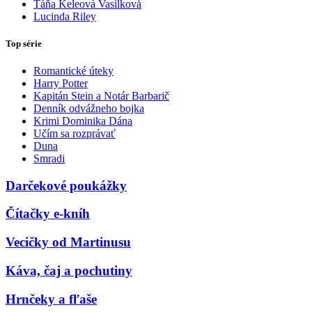
Táňa Keleová Vasilková
Lucinda Riley
Top série
Romantické úteky
Harry Potter
Kapitán Stein a Notár Barbarič
Denník odvážneho bojka
Krimi Dominika Dána
Učím sa rozprávať
Duna
Smradi
Darčekové poukážky
Čítačky e-kníh
Vecičky od Martinusu
Káva, čaj a pochutiny
Hrnčeky a fľaše