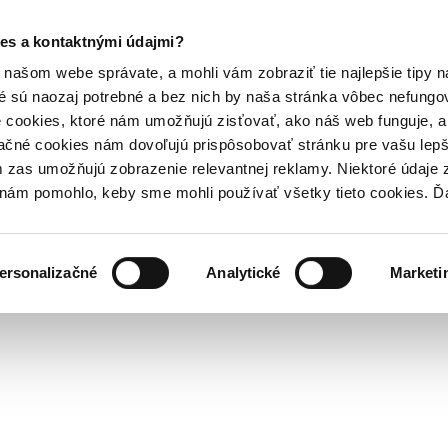
es a kontaktnými údajmi?
našom webe správate, a mohli vám zobraziť tie najlepšie tipy n
é sú naozaj potrebné a bez nich by naša stránka vôbec nefung
 cookies, ktoré nám umožňujú zisťovať, ako náš web funguje, a 
ačné cookies nám dovoľujú prispôsobovať stránku pre vašu lepši
zas umožňujú zobrazenie relevantnej reklamy. Niektoré údaje z
y nám pomohlo, keby sme mohli používať všetky tieto cookies. 
ersonalizačné
Analytické
Marketi