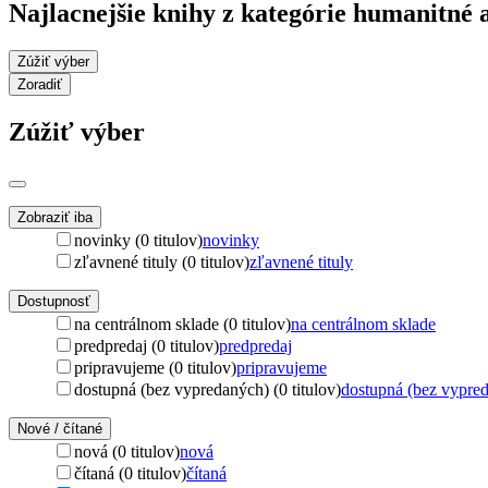
Najlacnejšie knihy z kategórie humanitné 
Zúžiť výber
Zoradiť
Zúžiť výber
Zobraziť iba
novinky (0 titulov)
novinky
zľavnené tituly (0 titulov)
zľavnené tituly
Dostupnosť
na centrálnom sklade (0 titulov)
na centrálnom sklade
predpredaj (0 titulov)
predpredaj
pripravujeme (0 titulov)
pripravujeme
dostupná (bez vypredaných) (0 titulov)
dostupná (bez vypre
Nové / čítané
nová (0 titulov)
nová
čítaná (0 titulov)
čítaná