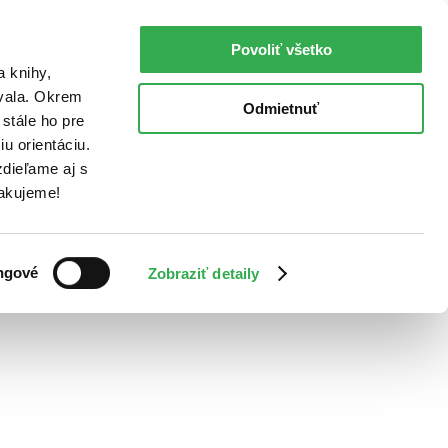
Povoliť všetko
a knihy,
ovala. Okrem
Odmietnuť
stále ho pre
u orientáciu.
dieľame aj s
Ďakujeme!
ngové
Zobraziť detaily