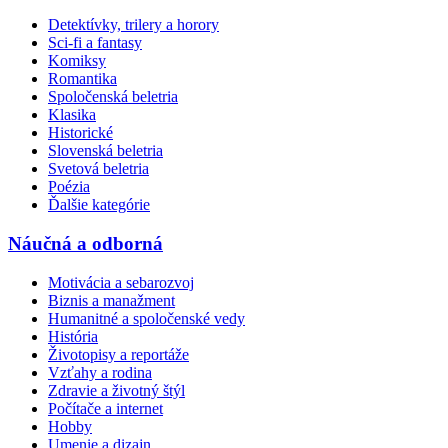
Detektívky, trilery a horory
Sci-fi a fantasy
Komiksy
Romantika
Spoločenská beletria
Klasika
Historické
Slovenská beletria
Svetová beletria
Poézia
Ďalšie kategórie
Náučná a odborná
Motivácia a sebarozvoj
Biznis a manažment
Humanitné a spoločenské vedy
História
Životopisy a reportáže
Vzťahy a rodina
Zdravie a životný štýl
Počítače a internet
Hobby
Umenie a dizajn