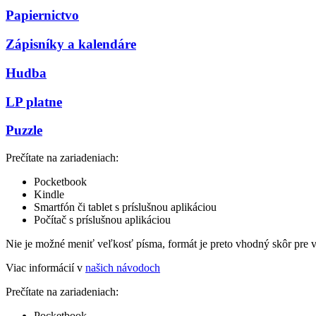
Papiernictvo
Zápisníky a kalendáre
Hudba
LP platne
Puzzle
Prečítate na zariadeniach:
Pocketbook
Kindle
Smartfón či tablet s príslušnou aplikáciou
Počítač s príslušnou aplikáciou
Nie je možné meniť veľkosť písma, formát je preto vhodný skôr pre 
Viac informácií v
našich návodoch
Prečítate na zariadeniach:
Pocketbook