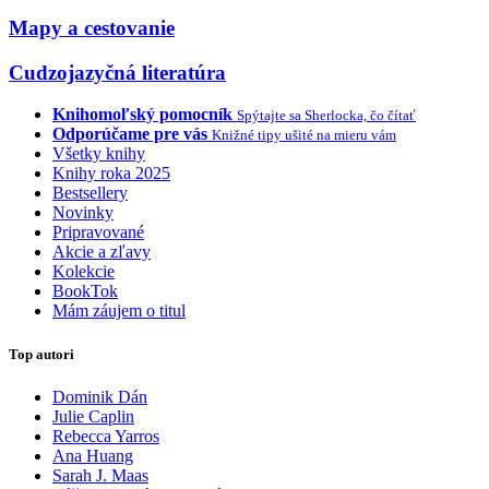
Mapy a cestovanie
Cudzojazyčná literatúra
Knihomoľský pomocník
Spýtajte sa Sherlocka, čo čítať
Odporúčame pre vás
Knižné tipy ušité na mieru vám
Všetky knihy
Knihy roka 2025
Bestsellery
Novinky
Pripravované
Akcie a zľavy
Kolekcie
BookTok
Mám záujem o titul
Top autori
Dominik Dán
Julie Caplin
Rebecca Yarros
Ana Huang
Sarah J. Maas