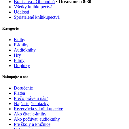
Bratislava - Obchodná
• Otvárame o 8:30
Všetky kníhkupectvá
Udalosti
Spriatelené kníhkupectvá
Kategórie
Knihy
E-knihy
Audioknihy
Hry
Filmy
Doplnky
Nakupujte u nás
Doručenie
Platba
Prečo práve u nás?
Najčastejšie otázky
Rezervácia v kníhkupectve
Ako čítať e-knihy
Ako počúvať audioknihy
Pre školy a knižnice