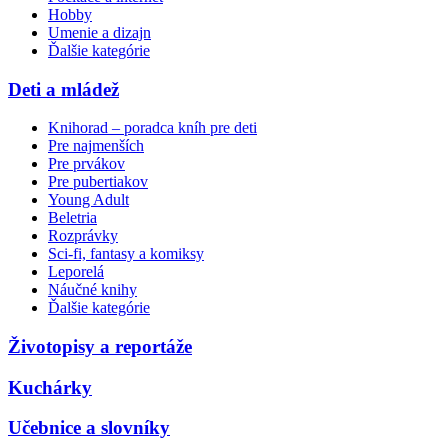
Hobby
Umenie a dizajn
Ďalšie kategórie
Deti a mládež
Knihorad – poradca kníh pre deti
Pre najmenších
Pre prvákov
Pre pubertiakov
Young Adult
Beletria
Rozprávky
Sci-fi, fantasy a komiksy
Leporelá
Náučné knihy
Ďalšie kategórie
Životopisy a reportáže
Kuchárky
Učebnice a slovníky