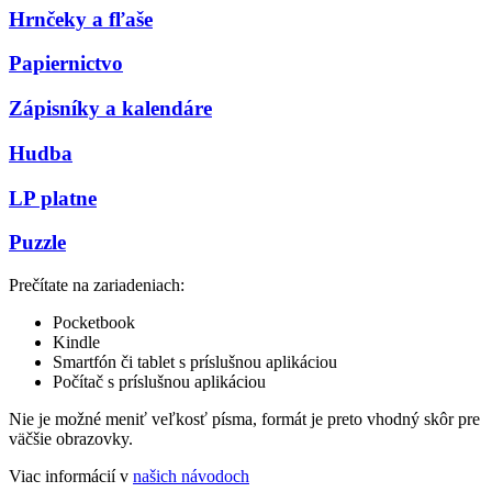
Hrnčeky a fľaše
Papiernictvo
Zápisníky a kalendáre
Hudba
LP platne
Puzzle
Prečítate na zariadeniach:
Pocketbook
Kindle
Smartfón či tablet s príslušnou aplikáciou
Počítač s príslušnou aplikáciou
Nie je možné meniť veľkosť písma, formát je preto vhodný skôr pre
väčšie obrazovky.
Viac informácií v
našich návodoch