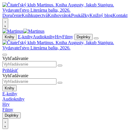
Doručenie
Kníhkupectvá
Knihovrátok
Poukážky
Knižný blog
Kontakt
E-knihy
Audioknihy
Hry
Filmy
Knihy
Doplnky
Vyhľadávanie
Prihlásiť
Vyhľadávanie
Knihy
E-knihy
Audioknihy
Hry
Filmy
Doplnky