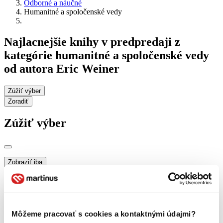
Odborné a náučné
Humanitné a spoločenské vedy
Najlacnejšie knihy v predpredaji z
kategórie humanitné a spoločenské vedy
od autora Eric Weiner
Zúžiť výber
Zoradiť
Zúžiť výber
Zobraziť iba
novinky (0 titulov)
novinky
zľavnené tituly (0 titulov)
zľavnené tituly
Dostupnosť
na centrálnom sklade (0 titulov)
na centrálnom sklade
Môžeme pracovať s cookies a kontaktnými údajmi?
predpredaj (0 titulov)
predpredaj