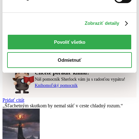
Najdrahšie
Najlacnejšie
Najvyššia zľava
Zobraziť detaily
Použité filtre
Zrušiť filtre
Autor Eric Weiner
v predpredaji
Povoliť všetko
Nebol nájdený
žiadny titul
vyhovujúci zadaným podmienkam.
Skúste prosím zmeniť vyhľadávaný výraz.
Odmietnuť
Chcete poradiť knihu?
Náš pomocník Sherlock vám ju s radosťou vypátra!
Knihomoľský pomocník
Pridať citát
Šľachetným skutkom by nemal stáť v ceste chladný rozum.