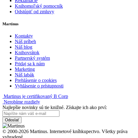
Reklamácie
Knihomoľský pomocník
Odstúpiť od zmluvy
Martinus
Kontakty
Náš príbeh
Náš blog
Knihovrátok
Partnerský systém
Pridaj sa k nám
Marketing
Náš labák
Prehlásenie o cookies
Vyhlásenie o prístupnosti
Martinus je certifikovaný B Corp
Nerobíme rozdiely
Najlepšie novinky sú tie knižné. Získajte ich ako prví:
Odoslať
© 2000-2026 Martinus. Internetové kníhkupectvo. Všetky práva
vyhradené.