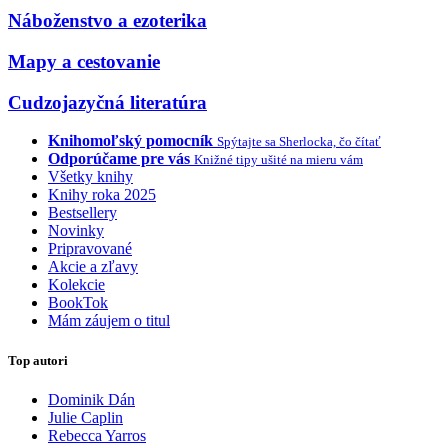
Náboženstvo a ezoterika
Mapy a cestovanie
Cudzojazyčná literatúra
Knihomoľský pomocník
Spýtajte sa Sherlocka, čo čítať
Odporúčame pre vás
Knižné tipy ušité na mieru vám
Všetky knihy
Knihy roka 2025
Bestsellery
Novinky
Pripravované
Akcie a zľavy
Kolekcie
BookTok
Mám záujem o titul
Top autori
Dominik Dán
Julie Caplin
Rebecca Yarros