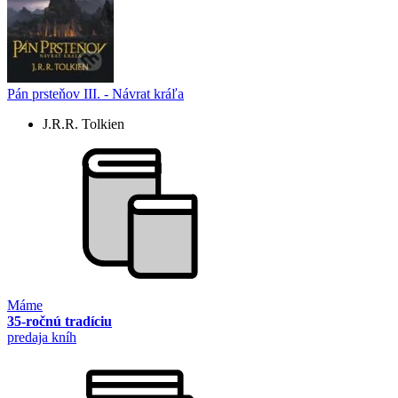
Pán prsteňov III. - Návrat kráľa
J.R.R. Tolkien
Máme
35-ročnú tradíciu
predaja kníh