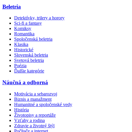
Beletria
Detektívky, trilery a horory
Sci-fi a fantasy
Komiksy
Romantika
Spoločenská beletria
Klasika
Historické
Slovenská beletria
Svetová beletria
Poézia
Ďalšie kategórie
Náučná a odborná
Motivácia a sebarozvoj
Biznis a manažment
Humanitné a spoločenské vedy
História
Životopisy a reportáže
Vzťahy a rodina
Zdravie a životný štýl
Počítače a internet