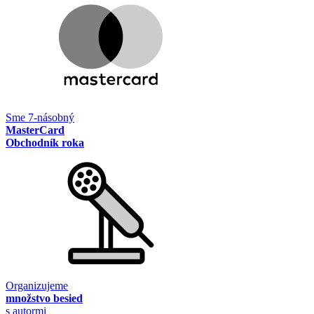
Sme 7-násobný
MasterCard
Obchodník roka
Organizujeme
množstvo besied
s autormi