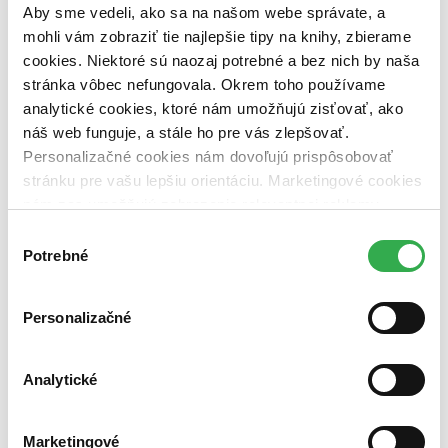
Aby sme vedeli, ako sa na našom webe správate, a
pripravujeme (0 titulov)
pripravujeme
dostupná (bez vypredaných) (0 titulov)
dostupná (bez
mohli vám zobraziť tie najlepšie tipy na knihy, zbierame
vypredaných)
cookies. Niektoré sú naozaj potrebné a bez nich by naša
stránka vôbec nefungovala. Okrem toho používame
Nové / čítané
analytické cookies, ktoré nám umožňujú zisťovať, ako
nová (0 titulov)
nová
čítaná (0 titulov)
čítaná
náš web funguje, a stále ho pre vás zlepšovať.
čítaná - výborný stav (0 titulov)
čítaná - výborný stav
Personalizačné cookies nám dovoľujú prispôsobovať
čítaná - mierne opotrebovaná (0 titulov)
čítaná - mierne
stránku pre vašu lepšiu orientáciu. Marketingové cookies
opotrebovaná
nám zas umožňujú zobrazenie relevantnej reklamy.
čítané verzie vypredaných kníh (0 titulov)
čítané verzie
vypredaných kníh
Niektoré údaje zdieľame aj s tretími stranami. Veľmi by
Výber
nám pomohlo, keby sme mohli používať všetky tieto
Potrebné
súhlasu
Zúžiť výber
cookies. Ďakujeme!
Zoradiť
Personalizačné
Analytické
Bestsellery
Top hodnotené
Novinky
Marketingové