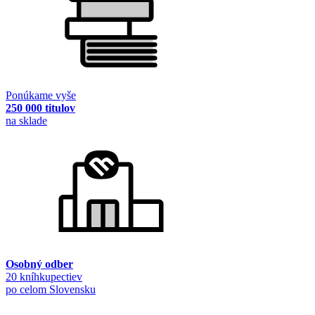
Ponúkame vyše
250 000 titulov
na sklade
Osobný odber
20 kníhkupectiev
po celom Slovensku