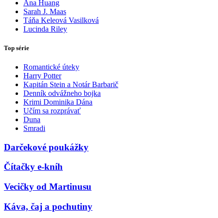
Ana Huang
Sarah J. Maas
Táňa Keleová Vasilková
Lucinda Riley
Top série
Romantické úteky
Harry Potter
Kapitán Stein a Notár Barbarič
Denník odvážneho bojka
Krimi Dominika Dána
Učím sa rozprávať
Duna
Smradi
Darčekové poukážky
Čítačky e-kníh
Vecičky od Martinusu
Káva, čaj a pochutiny