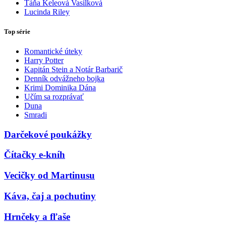
Táňa Keleová Vasilková
Lucinda Riley
Top série
Romantické úteky
Harry Potter
Kapitán Stein a Notár Barbarič
Denník odvážneho bojka
Krimi Dominika Dána
Učím sa rozprávať
Duna
Smradi
Darčekové poukážky
Čítačky e-kníh
Vecičky od Martinusu
Káva, čaj a pochutiny
Hrnčeky a fľaše