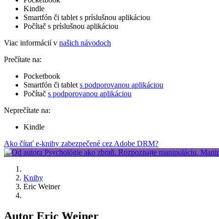
Kindle
Smartfón či tablet s príslušnou aplikáciou
Počítač s príslušnou aplikáciou
Viac informácií v
našich návodoch
Prečítate na:
Pocketbook
Smartfón či tablet
s podporovanou aplikáciou
Počítač
s podporovanou aplikáciou
Neprečítate na:
Kindle
Ako čítať e-knihy zabezpečené cez Adobe DRM?
Knihy
Eric Weiner
Autor Eric Weiner