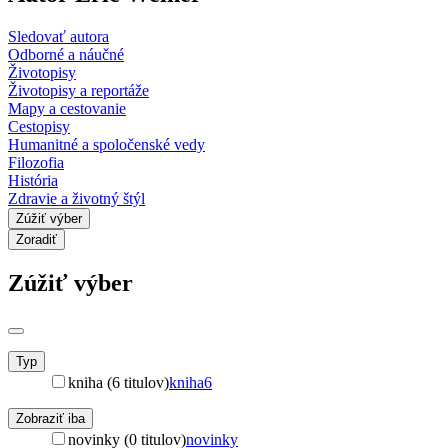
Sledovať autora
Odborné a náučné
Životopisy
Životopisy a reportáže
Mapy a cestovanie
Cestopisy
Humanitné a spoločenské vedy
Filozofia
História
Zdravie a životný štýl
Zúžiť výber
Zoradiť
Zúžiť výber
Typ
kniha (6 titulov)
kniha
6
Zobraziť iba
novinky (0 titulov)
novinky