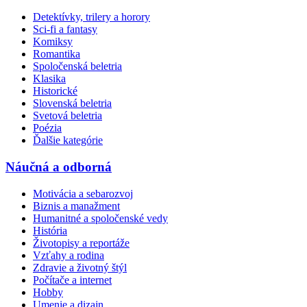
Detektívky, trilery a horory
Sci-fi a fantasy
Komiksy
Romantika
Spoločenská beletria
Klasika
Historické
Slovenská beletria
Svetová beletria
Poézia
Ďalšie kategórie
Náučná a odborná
Motivácia a sebarozvoj
Biznis a manažment
Humanitné a spoločenské vedy
História
Životopisy a reportáže
Vzťahy a rodina
Zdravie a životný štýl
Počítače a internet
Hobby
Umenie a dizajn