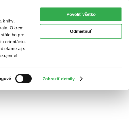
Povoliť všetko
a knihy,
ovala. Okrem
Odmietnuť
stále ho pre
u orientáciu.
dieľame aj s
Ďakujeme!
ngové
Zobraziť detaily