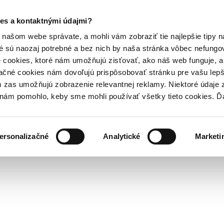
es a kontaktnými údajmi?
našom webe správate, a mohli vám zobraziť tie najlepšie tipy n
é sú naozaj potrebné a bez nich by naša stránka vôbec nefung
 cookies, ktoré nám umožňujú zisťovať, ako náš web funguje, a 
ačné cookies nám dovoľujú prispôsobovať stránku pre vašu lepši
zas umožňujú zobrazenie relevantnej reklamy. Niektoré údaje z
y nám pomohlo, keby sme mohli používať všetky tieto cookies. 
ersonalizačné
Analytické
Marketi