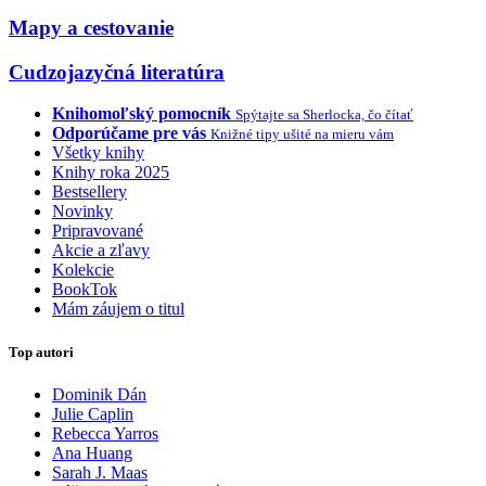
Mapy a cestovanie
Cudzojazyčná literatúra
Knihomoľský pomocník
Spýtajte sa Sherlocka, čo čítať
Odporúčame pre vás
Knižné tipy ušité na mieru vám
Všetky knihy
Knihy roka 2025
Bestsellery
Novinky
Pripravované
Akcie a zľavy
Kolekcie
BookTok
Mám záujem o titul
Top autori
Dominik Dán
Julie Caplin
Rebecca Yarros
Ana Huang
Sarah J. Maas