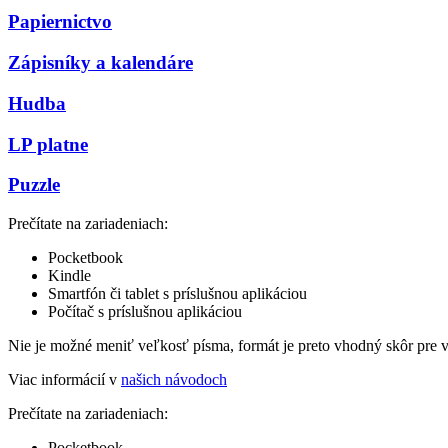
Papiernictvo
Zápisníky a kalendáre
Hudba
LP platne
Puzzle
Prečítate na zariadeniach:
Pocketbook
Kindle
Smartfón či tablet s príslušnou aplikáciou
Počítač s príslušnou aplikáciou
Nie je možné meniť veľkosť písma, formát je preto vhodný skôr pre 
Viac informácií v
našich návodoch
Prečítate na zariadeniach:
Pocketbook