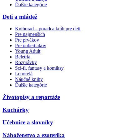
Ďalšie kategórie
Deti a mládež
Knihorad – poradca kníh pre deti
Pre najmenších
Pre prvákov
Pre pubertiakov
Young Adult
Beletria
Rozprávky
Sci-fi, fantasy a komiksy
Leporelá
Náučné knihy
Ďalšie kategórie
Životopisy a reportáže
Kuchárky
Učebnice a slovníky
Náboženstvo a ezoterika