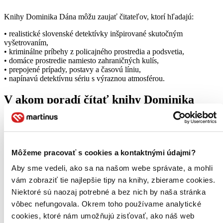
Knihy Dominika Dána môžu zaujať čitateľov, ktorí hľadajú:
• realistické slovenské detektívky inšpirované skutočným
vyšetrovaním,
• kriminálne príbehy z policajného prostredia a podsvetia,
• domáce prostredie namiesto zahraničných kulís,
• prepojené prípady, postavy a časovú líniu,
• napínavú detektívnu sériu s výraznou atmosférou.
V akom poradí čítať knihy Dominika
Dána
Jednotlivé prípady sa často dajú čítať aj samostatne, no pre lepšiu
orientáciu v postavách a časovej línii odporúčame pozrieť si celú
sériu
Krimi Dominika Dána
, kde nájdete aj poradie kníh. Pomôcť
Môžeme pracovať s cookies a kontaktnými údajmi?
môže aj blogový článok
Veľký sprievodca Dánverzom
, ktorý
Aby sme vedeli, ako sa na našom webe správate, a mohli
približuje súvislosti medzi knihami, postavami a jednotlivými
prípadmi.
vám zobraziť tie najlepšie tipy na knihy, zbierame cookies.
Niektoré sú naozaj potrebné a bez nich by naša stránka
Zaujímavosti o autorovi
vôbec nefungovala. Okrem toho používame analytické
cookies, ktoré nám umožňujú zisťovať, ako náš web
Dominik Dán si chráni svoju identitu a publikuje pod