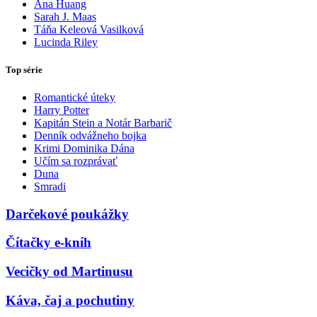
Ana Huang
Sarah J. Maas
Táňa Keleová Vasilková
Lucinda Riley
Top série
Romantické úteky
Harry Potter
Kapitán Stein a Notár Barbarič
Denník odvážneho bojka
Krimi Dominika Dána
Učím sa rozprávať
Duna
Smradi
Darčekové poukážky
Čítačky e-kníh
Vecičky od Martinusu
Káva, čaj a pochutiny