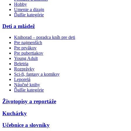
Hobby
Umenie a dizajn
Ďalšie kategórie
Deti a mládež
Knihorad – poradca kníh pre deti
Pre najmenších
Pre prvákov
Pre pubertiakov
Young Adult
Beletria
Rozprávky
Sci-fi, fantasy a komiksy
Leporelá
Náučné knihy
Ďalšie kategórie
Životopisy a reportáže
Kuchárky
Učebnice a slovníky