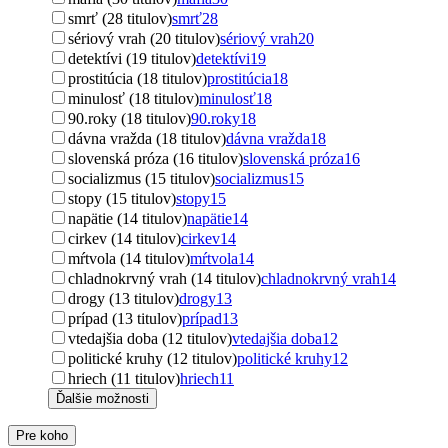
smrť (28 titulov)
smrť
28
sériový vrah (20 titulov)
sériový vrah
20
detektívi (19 titulov)
detektívi
19
prostitúcia (18 titulov)
prostitúcia
18
minulosť (18 titulov)
minulosť
18
90.roky (18 titulov)
90.roky
18
dávna vražda (18 titulov)
dávna vražda
18
slovenská próza (16 titulov)
slovenská próza
16
socializmus (15 titulov)
socializmus
15
stopy (15 titulov)
stopy
15
napätie (14 titulov)
napätie
14
cirkev (14 titulov)
cirkev
14
mŕtvola (14 titulov)
mŕtvola
14
chladnokrvný vrah (14 titulov)
chladnokrvný vrah
14
drogy (13 titulov)
drogy
13
prípad (13 titulov)
prípad
13
vtedajšia doba (12 titulov)
vtedajšia doba
12
politické kruhy (12 titulov)
politické kruhy
12
hriech (11 titulov)
hriech
11
Ďalšie možnosti
Pre koho