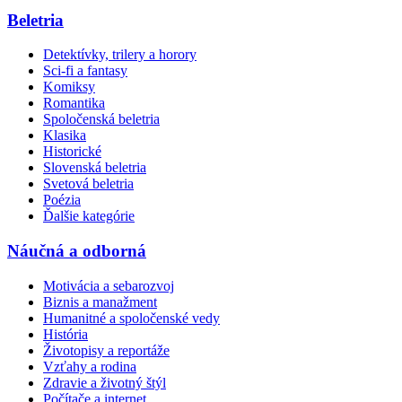
Beletria
Detektívky, trilery a horory
Sci-fi a fantasy
Komiksy
Romantika
Spoločenská beletria
Klasika
Historické
Slovenská beletria
Svetová beletria
Poézia
Ďalšie kategórie
Náučná a odborná
Motivácia a sebarozvoj
Biznis a manažment
Humanitné a spoločenské vedy
História
Životopisy a reportáže
Vzťahy a rodina
Zdravie a životný štýl
Počítače a internet