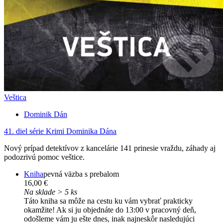
Veštica
Dominik Dán
41. diel série
Krimi Dominika Dána
Nový prípad detektívov z kancelárie 141 prinesie vraždu, záhady aj
podozrivú pomoc veštice.
Kniha
pevná väzba s prebalom
16,00 €
Na sklade > 5 ks
Táto kniha sa môže na cestu ku vám vybrať prakticky
okamžite! Ak si ju objednáte do 13:00 v pracovný deň,
odošleme vám ju ešte dnes, inak najneskôr nasledujúci