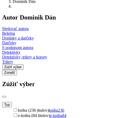
Dominik Dán
Autor Dominik Dán
Sledovať autora
Beletria
Doplnky a darčeky
Darčeky
S podpisom autora
Detektívky
Detektívky, trilery a horory
Trilery
Zúžiť výber
Zoradiť
Zúžiť výber
Typ
kniha (236 titulov)
kniha
236
e-kniha (84 titulov)
e-kniha
84