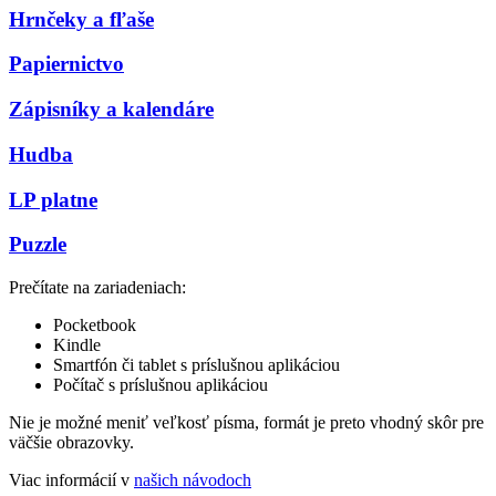
Hrnčeky a fľaše
Papiernictvo
Zápisníky a kalendáre
Hudba
LP platne
Puzzle
Prečítate na zariadeniach:
Pocketbook
Kindle
Smartfón či tablet s príslušnou aplikáciou
Počítač s príslušnou aplikáciou
Nie je možné meniť veľkosť písma, formát je preto vhodný skôr pre
väčšie obrazovky.
Viac informácií v
našich návodoch