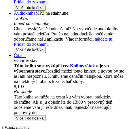
Pridať do zoznamu
Vložiť do košíka
Audiokniha
MP3 na stiahnutie
12,95 €
Ihneď na stiahnutie
Chcete vyskúšať čítanie ušami? Na vypočutie audioknihy
vám postačí telefón. Pre čo najjednoduchšie počúvanie
odporúčame našu aplikáciu. Viac informácii
nájdete tu
.
Pridať do zoznamu
Vložiť do košíka
Čítaná
výborný stav
Túto knihu sme vykúpili cez
Knihovrátok
a je vo
výbornom stave.
Rozdiel medzi touto knihou a novou by ste
asi ani nespoznali. Knihu sme označili nálepkou, ktorá môže
na niektorých obaloch zanechať stopy.
8,19 €
Na sklade
Táto kniha sa môže na cestu ku vám vybrať prakticky
okamžite! Ak si ju objednáte do 13:00 v pracovný deň,
odošleme vám ju ešte dnes, inak najneskôr nasledujúci
pracovný deň.
Vložiť do košíka
Ďalšie formáty