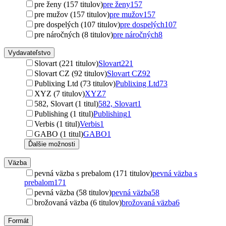
pre ženy (157 titulov)
pre ženy
157
pre mužov (157 titulov)
pre mužov
157
pre dospelých (107 titulov)
pre dospelých
107
pre náročných (8 titulov)
pre náročných
8
Vydavateľstvo
Slovart (221 titulov)
Slovart
221
Slovart CZ (92 titulov)
Slovart CZ
92
Publixing Ltd (73 titulov)
Publixing Ltd
73
XYZ (7 titulov)
XYZ
7
582, Slovart (1 titul)
582, Slovart
1
Publishing (1 titul)
Publishing
1
Verbis (1 titul)
Verbis
1
GABO (1 titul)
GABO
1
Ďalšie možnosti
Väzba
pevná väzba s prebalom (171 titulov)
pevná väzba s
prebalom
171
pevná väzba (58 titulov)
pevná väzba
58
brožovaná väzba (6 titulov)
brožovaná väzba
6
Formát