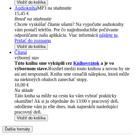
Vložiť do košíka
Audiokniha
MP3 na stiahnutie
15,45 €
Ihneď na stiahnutie
Chcete vyskúšať čítanie ušami? Na vypočutie audioknihy
vám postačí telefón. Pre čo najjednoduchšie počúvanie
odporúčame našu aplikáciu. Viac informácii
nájdete tu
.
Pridať do zoznamu
Vložiť do košíka
Čítaná
výborný stav
Túto knihu sme vykúpili cez
Knihovrátok
a je vo
výbornom stave.
Rozdiel medzi touto knihou a novou by ste
asi ani nespoznali. Knihu sme označili nálepkou, ktorá môže
na niektorých obaloch zanechať stopy.
10,00 €
Na sklade
Táto kniha sa môže na cestu ku vám vybrať prakticky
okamžite! Ak si ju objednáte do 13:00 v pracovný deň,
odošleme vám ju ešte dnes, inak najneskôr nasledujúci
pracovný deň.
Vložiť do košíka
Ďalšie formáty