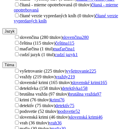
čítaná - mierne opotrebovaná (0 titulov)
čítaná - mierne
opotrebovaná
čítané verzie vypredaných kníh (0 titulov)
čítané verzie
vypredaných kníh
Jazyk
slovenčina (280 titulov)
slovenčina
280
čeština (115 titulov)
čeština
115
maďarčina (1 titul)
maďarčina
1
cudzí jazyk (1 titul)
cudzí jazyk
1
Téma
vyšetrovanie (225 titulov)
vyšetrovanie
225
vraždy (219 titulov)
vraždy
219
slovenské krimi (165 titulov)
slovenské krimi
165
detektívka (158 titulov)
detektívka
158
brutálna vražda (97 titulov)
brutálna vražda
97
krimi (76 titulov)
krimi
76
detektív (75 titulov)
detektív
75
podsvetie (52 titulov)
podsvetie
52
slovenská krimi (46 titulov)
slovenská krimi
46
vrah (36 titulov)
vrah
36
mafia (30 titulov)
mafia
30