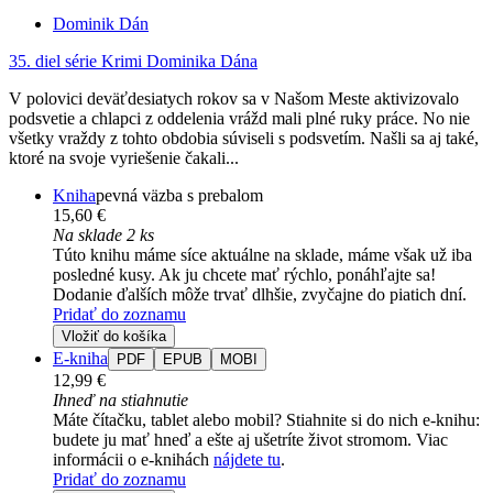
Dominik Dán
35. diel série
Krimi Dominika Dána
V polovici deväťdesiatych rokov sa v Našom Meste aktivizovalo
podsvetie a chlapci z oddelenia vrážd mali plné ruky práce. No nie
všetky vraždy z tohto obdobia súviseli s podsvetím. Našli sa aj také,
ktoré na svoje vyriešenie čakali...
Kniha
pevná väzba s prebalom
15,60 €
Na sklade 2 ks
Túto knihu máme síce aktuálne na sklade, máme však už iba
posledné kusy. Ak ju chcete mať rýchlo, ponáhľajte sa!
Dodanie ďalších môže trvať dlhšie, zvyčajne do piatich dní.
Pridať do zoznamu
Vložiť do košíka
E-kniha
PDF
EPUB
MOBI
12,99 €
Ihneď na stiahnutie
Máte čítačku, tablet alebo mobil? Stiahnite si do nich e-knihu:
budete ju mať hneď a ešte aj ušetríte život stromom. Viac
informácii o e-knihách
nájdete tu
.
Pridať do zoznamu