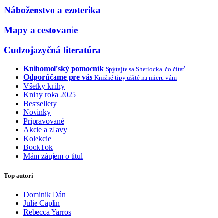
Náboženstvo a ezoterika
Mapy a cestovanie
Cudzojazyčná literatúra
Knihomoľský pomocník
Spýtajte sa Sherlocka, čo čítať
Odporúčame pre vás
Knižné tipy ušité na mieru vám
Všetky knihy
Knihy roka 2025
Bestsellery
Novinky
Pripravované
Akcie a zľavy
Kolekcie
BookTok
Mám záujem o titul
Top autori
Dominik Dán
Julie Caplin
Rebecca Yarros