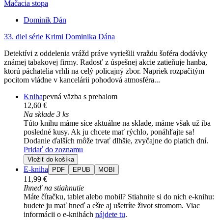
Mačacia stopa
Dominik Dán
33. diel série
Krimi Dominika Dána
Detektívi z oddelenia vrážd práve vyriešili vraždu šoféra dodávky
známej tabakovej firmy. Radosť z úspešnej akcie zatieňuje hanba,
ktorú páchatelia vrhli na celý policajný zbor. Napriek rozpačitým
pocitom vládne v kancelárii pohodová atmosféra...
Kniha
pevná väzba s prebalom
12,60 €
Na sklade 3 ks
Túto knihu máme síce aktuálne na sklade, máme však už iba
posledné kusy. Ak ju chcete mať rýchlo, ponáhľajte sa!
Dodanie ďalších môže trvať dlhšie, zvyčajne do piatich dní.
Pridať do zoznamu
Vložiť do košíka
E-kniha
PDF
EPUB
MOBI
11,99 €
Ihneď na stiahnutie
Máte čítačku, tablet alebo mobil? Stiahnite si do nich e-knihu:
budete ju mať hneď a ešte aj ušetríte život stromom. Viac
informácii o e-knihách
nájdete tu
.