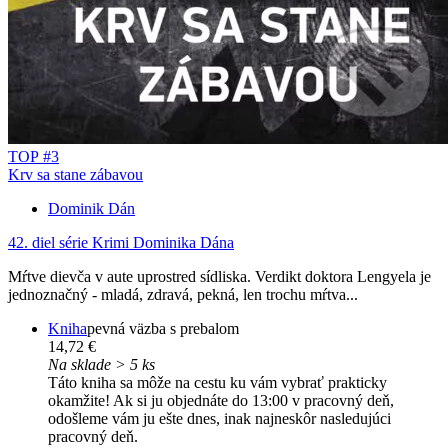
TOP #3
Krv sa stane zábavou
Dominik Dán
42. diel série
Krimi Dominika Dána
Mŕtve dievča v aute uprostred sídliska. Verdikt doktora Lengyela je
jednoznačný - mladá, zdravá, pekná, len trochu mŕtva...
Kniha
pevná väzba s prebalom
14,72 €
Na sklade > 5 ks
Táto kniha sa môže na cestu ku vám vybrať prakticky
okamžite! Ak si ju objednáte do 13:00 v pracovný deň,
odošleme vám ju ešte dnes, inak najneskôr nasledujúci
pracovný deň.