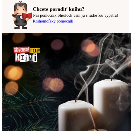
Chcete poradiť knihu?
Náš pomocník Sherlock vám ju s radosťou vypátra!
Knihomoľský pomocník