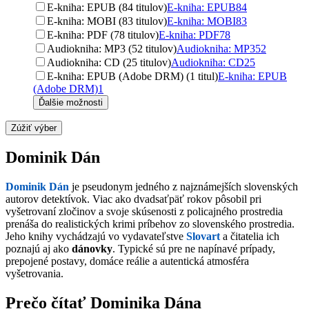
E-kniha: EPUB (84 titulov)
E-kniha: EPUB
84
E-kniha: MOBI (83 titulov)
E-kniha: MOBI
83
E-kniha: PDF (78 titulov)
E-kniha: PDF
78
Audiokniha: MP3 (52 titulov)
Audiokniha: MP3
52
Audiokniha: CD (25 titulov)
Audiokniha: CD
25
E-kniha: EPUB (Adobe DRM) (1 titul)
E-kniha: EPUB
(Adobe DRM)
1
Ďalšie možnosti
Zúžiť výber
Dominik Dán
Dominik Dán
je pseudonym jedného z najznámejších slovenských
autorov detektívok. Viac ako dvadsaťpäť rokov pôsobil pri
vyšetrovaní zločinov a svoje skúsenosti z policajného prostredia
prenáša do realistických krimi príbehov zo slovenského prostredia.
Jeho knihy vychádzajú vo vydavateľstve
Slovart
a čitatelia ich
poznajú aj ako
dánovky
. Typické sú pre ne napínavé prípady,
prepojené postavy, domáce reálie a autentická atmosféra
vyšetrovania.
Prečo čítať Dominika Dána