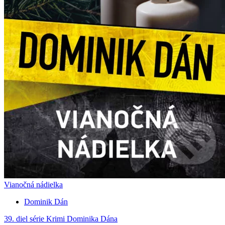
Vianočná nádielka
Dominik Dán
39. diel série
Krimi Dominika Dána