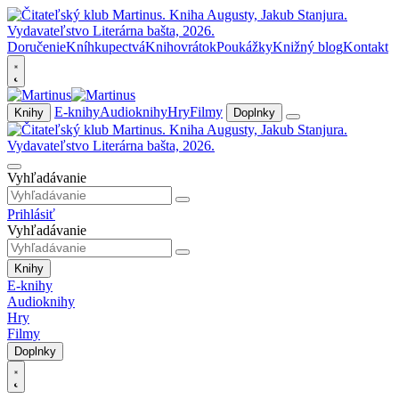
Doručenie
Kníhkupectvá
Knihovrátok
Poukážky
Knižný blog
Kontakt
E-knihy
Audioknihy
Hry
Filmy
Knihy
Doplnky
Vyhľadávanie
Prihlásiť
Vyhľadávanie
Knihy
E-knihy
Audioknihy
Hry
Filmy
Doplnky