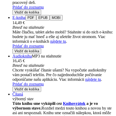
pracovný deň.
Pridať do zoznamu
Vložiť do košíka
E-kniha
PDF
EPUB
MOBI
14,49 €
Ihneď na stiahnutie
Máte čítačku, tablet alebo mobil? Stiahnite si do nich e-knihu:
budete ju mať hneď a ešte aj ušetríte život stromom. Viac
informácii o e-knihách
nájdete tu
.
Pridať do zoznamu
Vložiť do košíka
Audiokniha
MP3 na stiahnutie
16,45 €
Ihneď na stiahnutie
Chcete vyskúšať čítanie ušami? Na vypočutie audioknihy
vám postačí telefón. Pre čo najjednoduchšie počúvanie
odporúčame našu aplikáciu. Viac informácii
nájdete tu
.
Pridať do zoznamu
Vložiť do košíka
Čítaná
výborný stav
Túto knihu sme vykúpili cez
Knihovrátok
a je vo
výbornom stave.
Rozdiel medzi touto knihou a novou by ste
asi ani nespoznali. Knihu sme označili nálepkou, ktorá môže