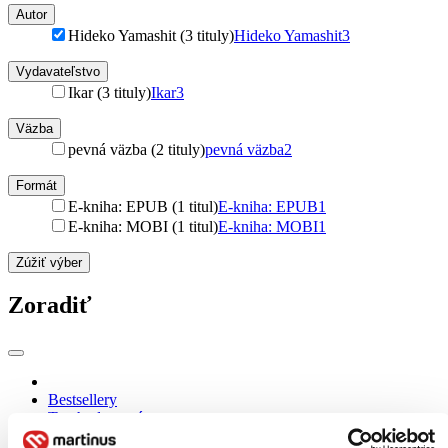
Autor
Hideko Yamashit (3 tituly)
Hideko Yamashit
3
Vydavateľstvo
Ikar (3 tituly)
Ikar
3
Väzba
pevná väzba (2 tituly)
pevná väzba
2
Formát
E-kniha: EPUB (1 titul)
E-kniha: EPUB
1
E-kniha: MOBI (1 titul)
E-kniha: MOBI
1
Zúžiť výber
Zoradiť
Bestsellery
Top hodnotené
Novinky