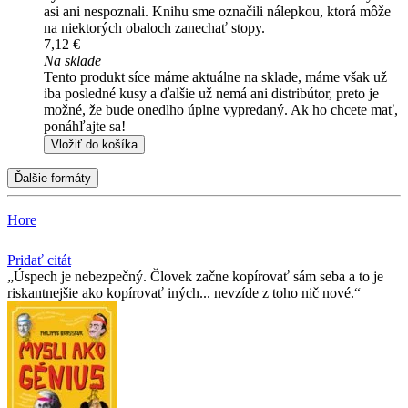
asi ani nespoznali. Knihu sme označili nálepkou, ktorá môže
na niektorých obaloch zanechať stopy.
7,12 €
Na sklade
Tento produkt síce máme aktuálne na sklade, máme však už
iba posledné kusy a ďalšie už nemá ani distribútor, preto je
možné, že bude onedlho úplne vypredaný. Ak ho chcete mať,
ponáhľajte sa!
Vložiť do košíka
Ďalšie formáty
Hore
Pridať citát
Úspech je nebezpečný. Človek začne kopírovať sám seba a to je
riskantnejšie ako kopírovať iných... nevzíde z toho nič nové.