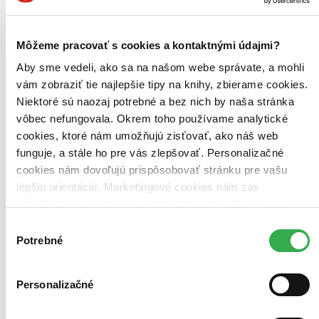
Najdrahšie
Najlacnejšie
Najvyššia zľava
Môžeme pracovať s cookies a kontaktnými údajmi?
Použité filtre
Aby sme vedeli, ako sa na našom webe správate, a mohli
Zrušiť filtre
vám zobraziť tie najlepšie tipy na knihy, zbierame cookies.
Autor Hideko Yamashit
Niektoré sú naozaj potrebné a bez nich by naša stránka
vôbec nefungovala. Okrem toho používame analytické
cookies, ktoré nám umožňujú zisťovať, ako náš web
funguje, a stále ho pre vás zlepšovať. Personalizačné
cookies nám dovoľujú prispôsobovať stránku pre vašu
lepšiu orientáciu. Marketingové cookies nám zas
umožňujú zobrazenie relevantnej reklamy. Niektoré údaje
zdieľame aj s tretími stranami. Veľmi by nám pomohlo,
Výber
keby sme mohli používať všetky tieto cookies. Ďakujeme!
Potrebné
súhlasu
Personalizačné