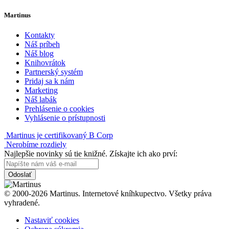
Martinus
Kontakty
Náš príbeh
Náš blog
Knihovrátok
Partnerský systém
Pridaj sa k nám
Marketing
Náš labák
Prehlásenie o cookies
Vyhlásenie o prístupnosti
Martinus je certifikovaný B Corp
Nerobíme rozdiely
Najlepšie novinky sú tie knižné. Získajte ich ako prví:
Odoslať
© 2000-2026 Martinus. Internetové kníhkupectvo. Všetky práva
vyhradené.
Nastaviť cookies