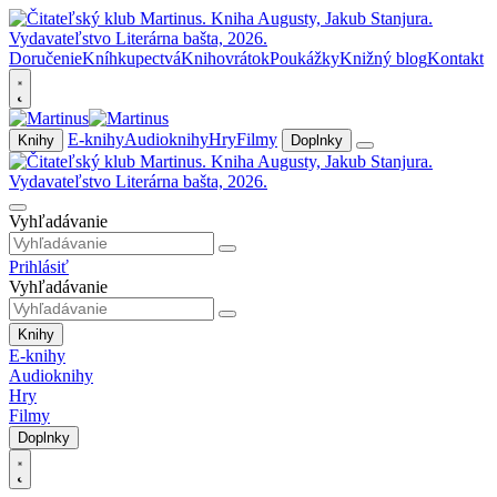
Doručenie
Kníhkupectvá
Knihovrátok
Poukážky
Knižný blog
Kontakt
E-knihy
Audioknihy
Hry
Filmy
Knihy
Doplnky
Vyhľadávanie
Prihlásiť
Vyhľadávanie
Knihy
E-knihy
Audioknihy
Hry
Filmy
Doplnky