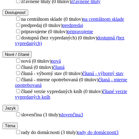
zľavnené tituly (0 titulov)
zľavnené tituly
Dostupnosť
na centrálnom sklade (0 titulov)
na centrálnom sklade
predpredaj (0 titulov)
predpredaj
pripravujeme (0 titulov)
pripravujeme
dostupná (bez vypredaných) (0 titulov)
dostupná (bez
vypredaných)
Nové / čítané
nová (0 titulov)
nová
čítaná (0 titulov)
čítaná
čítaná - výborný stav (0 titulov)
čítaná - výborný stav
čítaná - mierne opotrebovaná (0 titulov)
čítaná - mierne
opotrebovaná
čítané verzie vypredaných kníh (0 titulov)
čítané verzie
vypredaných kníh
Jazyk
slovenčina (3 tituly)
slovenčina
3
Téma
rady do domácnosti (3 tituly)
rady do domácnosti
3