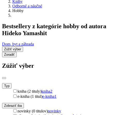
Knihy
Odborné a náučné
Hobby
Bestsellery z kategórie hobby od autora
Hideko Yamashit
Dom, byt a záhrada
Zúžiť výber
Zoradiť
Zúžiť výber
Typ
kniha (2 tituly)
kniha
2
e-kniha (1 titul)
e-kniha
1
Zobraziť iba
novinky (0 titulov)
novinky