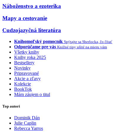
Náboženstvo a ezoterika
Mapy a cestovanie
Cudzojazyčná literatúra
Knihomoľský pomocník
Spýtajte sa Sherlocka, čo čítať
Odporúčame pre vás
Knižné tipy ušité na mieru vám
Všetky knihy
Knihy roka 2025
Bestsellery
Novinky
Pripravované
Akcie a zľavy
Kolekcie
BookTok
Mám záujem o titul
Top autori
Dominik Dán
Julie Caplin
Rebecca Yarros