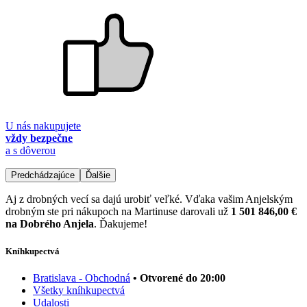
U nás nakupujete
vždy bezpečne
a s dôverou
Predchádzajúce
Ďalšie
Aj z drobných vecí sa dajú urobiť veľké. Vďaka vašim Anjelským
drobným ste pri nákupoch na Martinuse darovali už
1 501 846,00 €
na Dobrého Anjela
. Ďakujeme!
Kníhkupectvá
Bratislava - Obchodná
• Otvorené do 20:00
Všetky kníhkupectvá
Udalosti