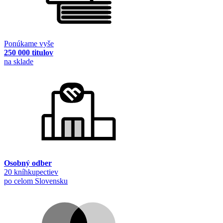
Ponúkame vyše
250 000 titulov
na sklade
Osobný odber
20 kníhkupectiev
po celom Slovensku