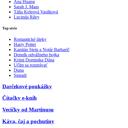
Ana Huang
Sarah J. Maas
Táňa Keleová Vasilková
Lucinda Riley
Top série
Romantické úteky
Harry Potter
Kapitán Stein a Notár Barbarič
Denník odvážneho bojka
Krimi Dominika Dána
Učím sa rozprávať
Duna
Smradi
Darčekové poukážky
Čítačky e-kníh
Vecičky od Martinusu
Káva, čaj a pochutiny