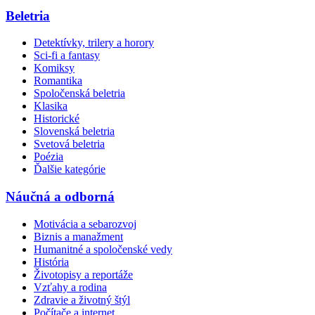
Beletria
Detektívky, trilery a horory
Sci-fi a fantasy
Komiksy
Romantika
Spoločenská beletria
Klasika
Historické
Slovenská beletria
Svetová beletria
Poézia
Ďalšie kategórie
Náučná a odborná
Motivácia a sebarozvoj
Biznis a manažment
Humanitné a spoločenské vedy
História
Životopisy a reportáže
Vzťahy a rodina
Zdravie a životný štýl
Počítače a internet