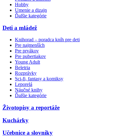
Hobby
Umenie a dizajn
Ďalšie kategórie
Deti a mládež
Knihorad – poradca kníh pre deti
Pre najmenších
Pre prvákov
Pre pubertiakov
Young Adult
Beletria
Rozprávky
Sci-fi, fantasy a komiksy
Leporelá
Náučné knihy
Ďalšie kategórie
Životopisy a reportáže
Kuchárky
Učebnice a slovníky