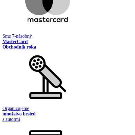
Sme 7-násobný
MasterCard
Obchodník roka
Organizujeme
množstvo besied
s autormi