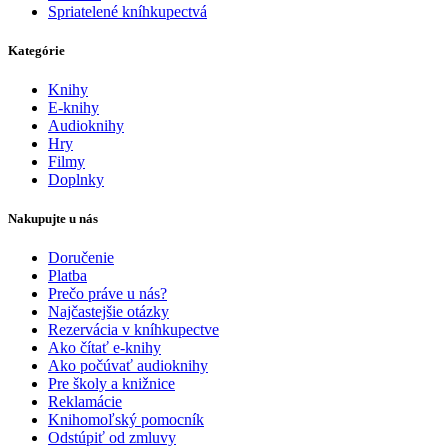
Spriatelené kníhkupectvá
Kategórie
Knihy
E-knihy
Audioknihy
Hry
Filmy
Doplnky
Nakupujte u nás
Doručenie
Platba
Prečo práve u nás?
Najčastejšie otázky
Rezervácia v kníhkupectve
Ako čítať e-knihy
Ako počúvať audioknihy
Pre školy a knižnice
Reklamácie
Knihomoľský pomocník
Odstúpiť od zmluvy