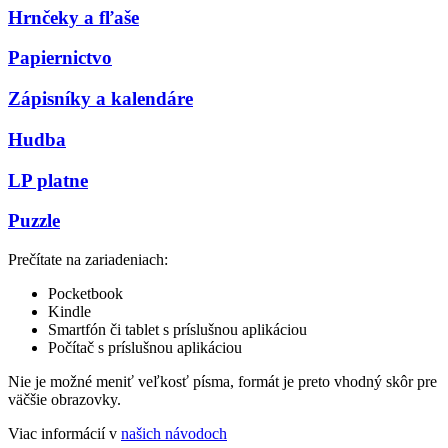
Hrnčeky a fľaše
Papiernictvo
Zápisníky a kalendáre
Hudba
LP platne
Puzzle
Prečítate na zariadeniach:
Pocketbook
Kindle
Smartfón či tablet s príslušnou aplikáciou
Počítač s príslušnou aplikáciou
Nie je možné meniť veľkosť písma, formát je preto vhodný skôr pre
väčšie obrazovky.
Viac informácií v
našich návodoch