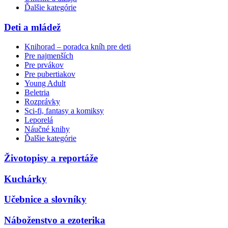
Ďalšie kategórie
Deti a mládež
Knihorad – poradca kníh pre deti
Pre najmenších
Pre prvákov
Pre pubertiakov
Young Adult
Beletria
Rozprávky
Sci-fi, fantasy a komiksy
Leporelá
Náučné knihy
Ďalšie kategórie
Životopisy a reportáže
Kuchárky
Učebnice a slovníky
Náboženstvo a ezoterika