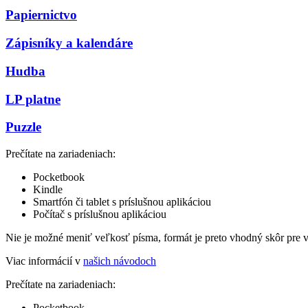
Papiernictvo
Zápisníky a kalendáre
Hudba
LP platne
Puzzle
Prečítate na zariadeniach:
Pocketbook
Kindle
Smartfón či tablet s príslušnou aplikáciou
Počítač s príslušnou aplikáciou
Nie je možné meniť veľkosť písma, formát je preto vhodný skôr pre 
Viac informácií v
našich návodoch
Prečítate na zariadeniach:
Pocketbook