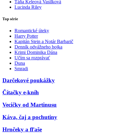
Táňa Keleová Vasilková
Lucinda Riley
Top série
Romantické úteky
Harry Potter
Kapitán Stein a Notár Barbarič
Denník odvážneho bojka
Krimi Dominika Dána
Učím sa rozprávať
Duna
Smradi
Darčekové poukážky
Čítačky e-kníh
Vecičky od Martinusu
Káva, čaj a pochutiny
Hrnčeky a fľaše