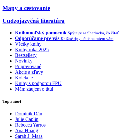
Mapy a cestovanie
Cudzojazyčná literatúra
Knihomoľský pomocník
Spýtajte sa Sherlocka, čo čítať
Odporúčame pre vás
Knižné tipy ušité na mieru vám
Všetky knihy
Knihy roka 2025
Bestsellery
Novinky
Pripravované
Akcie a zľavy
Kolekcie
Knihy s podporou FPU
Mám záujem o titul
Top autori
Dominik Dán
Julie Caplin
Rebecca Yarros
Ana Huang
Sarah J. Maas