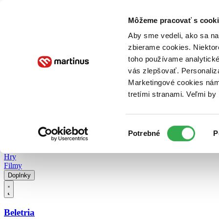
Doručenie
Kníhkupectvá
Knihovrátok
Poukážky
Knižný blog
Kontakt
Môžeme pracovať s cooki
Aby sme vedeli, ako sa na 
zbierame cookies. Niektor
E-knihy
Audioknihy
Hry
Filmy
Knihy
Doplnky
toho používame analytické
vás zlepšovať. Personaliz
Vyhľadávanie
Marketingové cookies nám 
tretími stranami. Veľmi b
Prihlásiť
Vyhľadávanie
Výber
Knihy
Potrebné
P
súhlasu
E-knihy
Audioknihy
Hry
Filmy
Doplnky
Beletria