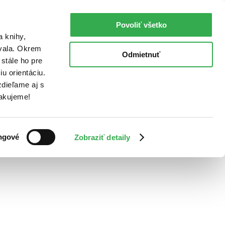
Povoliť všetko
a knihy,
ovala. Okrem
Odmietnuť
stále ho pre
u orientáciu.
dieľame aj s
Ďakujeme!
ngové
Zobraziť detaily