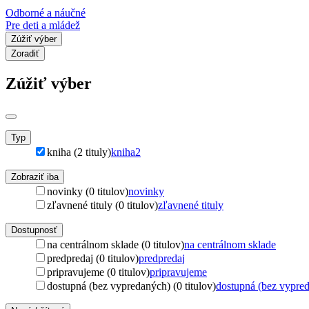
Odborné a náučné
Pre deti a mládež
Zúžiť výber
Zoradiť
Zúžiť výber
Typ
kniha (2 tituly)
kniha
2
Zobraziť iba
novinky (0 titulov)
novinky
zľavnené tituly (0 titulov)
zľavnené tituly
Dostupnosť
na centrálnom sklade (0 titulov)
na centrálnom sklade
predpredaj (0 titulov)
predpredaj
pripravujeme (0 titulov)
pripravujeme
dostupná (bez vypredaných) (0 titulov)
dostupná (bez vypre