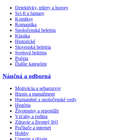
Detektívky, trilery a horory
Sci-fi a fantasy
Komiksy
Romantika
Spoločenská beletria
Klasika
Historické
Slovenská beletria
Svetová beletria
Poézia
Ďalšie kategórie
Náučná a odborná
Motivácia a sebarozvoj
Biznis a manažment
Humanitné a spoločenské vedy
História
Životopisy a reportáže
Vzťahy a rodina
Zdravie a životný štýl
Počítače a internet
Hobby
Umenie a dizajn