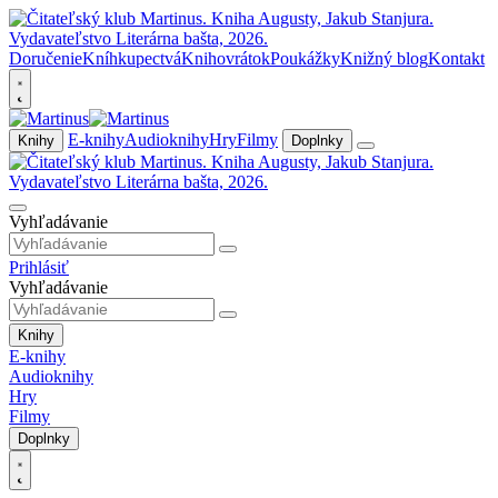
Doručenie
Kníhkupectvá
Knihovrátok
Poukážky
Knižný blog
Kontakt
E-knihy
Audioknihy
Hry
Filmy
Knihy
Doplnky
Vyhľadávanie
Prihlásiť
Vyhľadávanie
Knihy
E-knihy
Audioknihy
Hry
Filmy
Doplnky