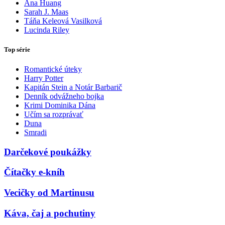
Ana Huang
Sarah J. Maas
Táňa Keleová Vasilková
Lucinda Riley
Top série
Romantické úteky
Harry Potter
Kapitán Stein a Notár Barbarič
Denník odvážneho bojka
Krimi Dominika Dána
Učím sa rozprávať
Duna
Smradi
Darčekové poukážky
Čítačky e-kníh
Vecičky od Martinusu
Káva, čaj a pochutiny