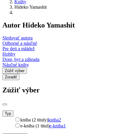
Knihy
Hideko Yamashit
Autor Hideko Yamashit
Sledovať autora
Odborné a náučné
Pre deti a mládež
Hobby
Dom, byt a záhrada
Náučné knihy
Zúžiť výber
Zoradiť
Zúžiť výber
Typ
kniha (2 tituly)
kniha
2
e-kniha (1 titul)
e-kniha
1