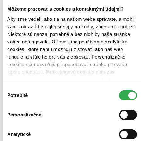
Najlacnejšie
Môžeme pracovať s cookies a kontaktnými údajmi?
Najvyššia zľava
Aby sme vedeli, ako sa na našom webe správate, a mohli
vám zobraziť tie najlepšie tipy na knihy, zbierame cookies.
Niektoré sú naozaj potrebné a bez nich by naša stránka
vôbec nefungovala. Okrem toho používame analytické
cookies, ktoré nám umožňujú zisťovať, ako náš web
funguje, a stále ho pre vás zlepšovať. Personalizačné
cookies nám dovoľujú prispôsobovať stránku pre vašu
lepšiu orientáciu. Marketingové cookies nám zas
umožňujú zobrazenie relevantnej reklamy. Niektoré údaje
zdieľame aj s tretími stranami. Veľmi by nám pomohlo,
Výber
keby sme mohli používať všetky tieto cookies. Ďakujeme!
Potrebné
súhlasu
Personalizačné
Analytické