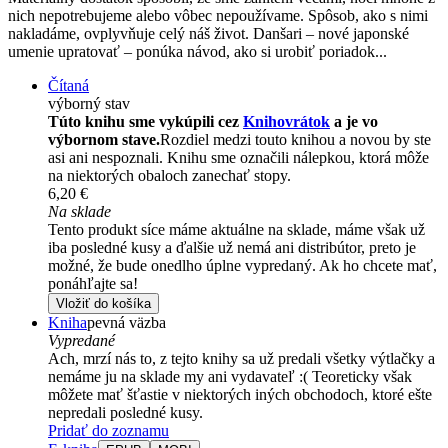
nich nepotrebujeme alebo vôbec nepoužívame. Spôsob, ako s nimi
nakladáme, ovplyvňuje celý náš život. Danšari – nové japonské
umenie upratovať – ponúka návod, ako si urobiť poriadok...
Čítaná
výborný stav
Túto knihu sme vykúpili cez
Knihovrátok
a je vo
výbornom stave.
Rozdiel medzi touto knihou a novou by ste
asi ani nespoznali. Knihu sme označili nálepkou, ktorá môže
na niektorých obaloch zanechať stopy.
6,20 €
Na sklade
Tento produkt síce máme aktuálne na sklade, máme však už
iba posledné kusy a ďalšie už nemá ani distribútor, preto je
možné, že bude onedlho úplne vypredaný. Ak ho chcete mať,
ponáhľajte sa!
Vložiť do košíka
Kniha
pevná väzba
Vypredané
Ach, mrzí nás to, z tejto knihy sa už predali všetky výtlačky a
nemáme ju na sklade my ani vydavateľ :( Teoreticky však
môžete mať šťastie v niektorých iných obchodoch, ktoré ešte
nepredali posledné kusy.
Pridať do zoznamu