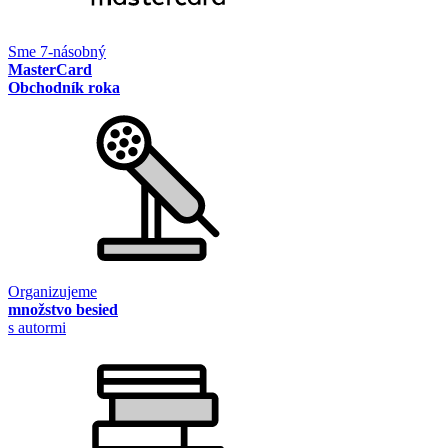
Sme 7-násobný
MasterCard
Obchodník roka
Organizujeme
množstvo besied
s autormi