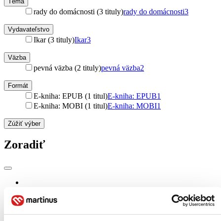
Téma
rady do domácnosti (3 tituly)
rady do domácnosti
3
Vydavateľstvo
Ikar (3 tituly)
Ikar
3
Väzba
pevná väzba (2 tituly)
pevná väzba
2
Formát
E-kniha: EPUB (1 titul)
E-kniha: EPUB
1
E-kniha: MOBI (1 titul)
E-kniha: MOBI
1
Zúžiť výber
Zoradiť
Bestsellery
Top hodnotené
Novinky
Najdrahšie