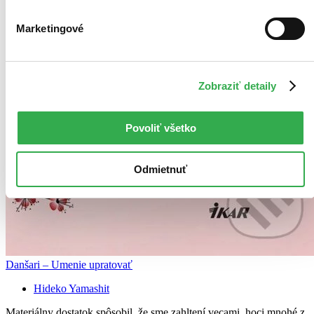
Marketingové
Zobraziť detaily
Povoliť všetko
Odmietnuť
Danšari – Umenie upratovať
Hideko Yamashit
Materiálny dostatok spôsobil, že sme zahltení vecami, hoci mnohé z