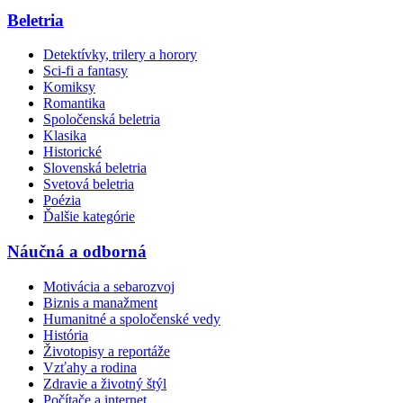
Beletria
Detektívky, trilery a horory
Sci-fi a fantasy
Komiksy
Romantika
Spoločenská beletria
Klasika
Historické
Slovenská beletria
Svetová beletria
Poézia
Ďalšie kategórie
Náučná a odborná
Motivácia a sebarozvoj
Biznis a manažment
Humanitné a spoločenské vedy
História
Životopisy a reportáže
Vzťahy a rodina
Zdravie a životný štýl
Počítače a internet