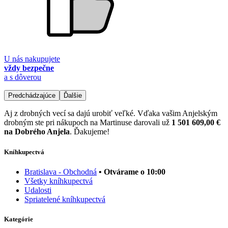
U nás nakupujete
vždy bezpečne
a s dôverou
Predchádzajúce
Ďalšie
Aj z drobných vecí sa dajú urobiť veľké. Vďaka vašim Anjelským
drobným ste pri nákupoch na Martinuse darovali už
1 501 609,00 €
na Dobrého Anjela
. Ďakujeme!
Kníhkupectvá
Bratislava - Obchodná
• Otvárame o 10:00
Všetky kníhkupectvá
Udalosti
Spriatelené kníhkupectvá
Kategórie