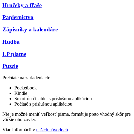
Hrnčeky a fľaše
Papiernictvo
Zápisníky a kalendáre
Hudba
LP platne
Puzzle
Prečítate na zariadeniach:
Pocketbook
Kindle
Smartfón či tablet s príslušnou aplikáciou
Počítač s príslušnou aplikáciou
Nie je možné meniť veľkosť písma, formát je preto vhodný skôr pre
väčšie obrazovky.
Viac informácií v
našich návodoch