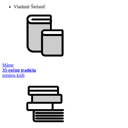
Vladimír Štefanič
Máme
35-ročnú tradíciu
predaja kníh