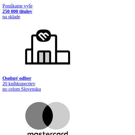
Ponúkame vyše
250 000 titulov
na sklade
Osobný odber
20 kníhkupectiev
po celom Slovensku