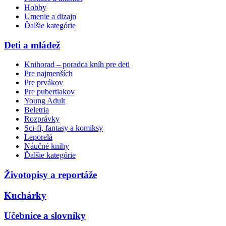
Hobby
Umenie a dizajn
Ďalšie kategórie
Deti a mládež
Knihorad – poradca kníh pre deti
Pre najmenších
Pre prvákov
Pre pubertiakov
Young Adult
Beletria
Rozprávky
Sci-fi, fantasy a komiksy
Leporelá
Náučné knihy
Ďalšie kategórie
Životopisy a reportáže
Kuchárky
Učebnice a slovníky