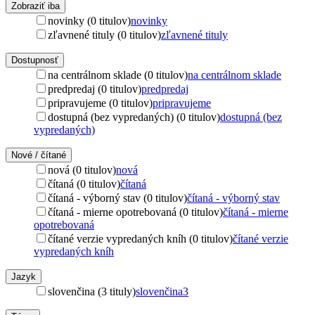
Zobraziť iba
novinky (0 titulov)
novinky
zľavnené tituly (0 titulov)
zľavnené tituly
Dostupnosť
na centrálnom sklade (0 titulov)
na centrálnom sklade
predpredaj (0 titulov)
predpredaj
pripravujeme (0 titulov)
pripravujeme
dostupná (bez vypredaných) (0 titulov)
dostupná (bez
vypredaných)
Nové / čítané
nová (0 titulov)
nová
čítaná (0 titulov)
čítaná
čítaná - výborný stav (0 titulov)
čítaná - výborný stav
čítaná - mierne opotrebovaná (0 titulov)
čítaná - mierne
opotrebovaná
čítané verzie vypredaných kníh (0 titulov)
čítané verzie
vypredaných kníh
Jazyk
slovenčina (3 tituly)
slovenčina
3