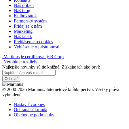
Kontakty
Náš príbeh
Náš blog
Knihovrátok
Partnerský systém
Pridaj sa k nám
Marketing
Náš labák
Prehlásenie o cookies
Vyhlásenie o prístupnosti
Martinus je certifikovaný B Corp
Nerobíme rozdiely
Najlepšie novinky sú tie knižné. Získajte ich ako prví:
Odoslať
© 2000-2026 Martinus. Internetové kníhkupectvo. Všetky práva
vyhradené.
Nastaviť cookies
Ochrana súkromia
Obchodné podmienky