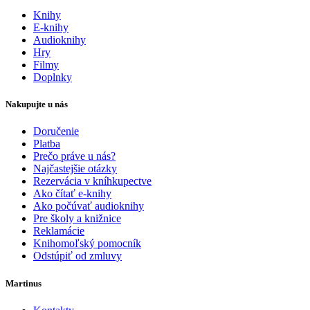
Knihy
E-knihy
Audioknihy
Hry
Filmy
Doplnky
Nakupujte u nás
Doručenie
Platba
Prečo práve u nás?
Najčastejšie otázky
Rezervácia v kníhkupectve
Ako čítať e-knihy
Ako počúvať audioknihy
Pre školy a knižnice
Reklamácie
Knihomoľský pomocník
Odstúpiť od zmluvy
Martinus