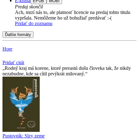
E-kniha
EPUB
MOBI
Predaj skončil
Ach, mrzí nás to, ale platnosť licencie na predaj tohto titulu
vypršala. Nemôžeme ho už bohužiaľ predávať :-(
Pridať do zoznamu
Ďalšie formáty
Hore
Pridať citát
Rodný kraj má korene, ktoré prerastú dušu človeka tak, že nikdy
nezabudne, kde sa cítil prvýkrát milovaný.
Pustovník: Slzy zeme