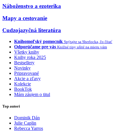
Náboženstvo a ezoterika
Mapy a cestovanie
Cudzojazyčná literatúra
Knihomoľský pomocník
Spýtajte sa Sherlocka, čo čítať
Odporúčame pre vás
Knižné tipy ušité na mieru vám
Všetky knihy
Knihy roka 2025
Bestsellery
Novinky
Pripravované
Akcie a zľavy
Kolekcie
BookTok
Mám záujem o titul
Top autori
Dominik Dán
Julie Caplin
Rebecca Yarros