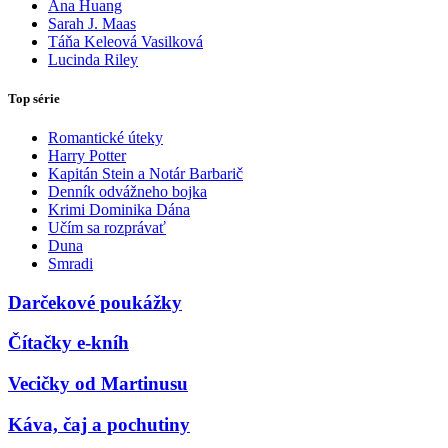
Ana Huang
Sarah J. Maas
Táňa Keleová Vasilková
Lucinda Riley
Top série
Romantické úteky
Harry Potter
Kapitán Stein a Notár Barbarič
Denník odvážneho bojka
Krimi Dominika Dána
Učím sa rozprávať
Duna
Smradi
Darčekové poukážky
Čítačky e-kníh
Vecičky od Martinusu
Káva, čaj a pochutiny