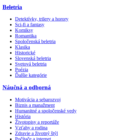
Beletria
Detektívky, trilery a horory
Sci-fi a fantasy
Komiksy
Romantika
Spoločenská beletria
Klasika
Historické
Slovenská beletria
Svetová beletria
Poézia
Ďalšie kategórie
Náučná a odborná
Motivácia a sebarozvoj
Biznis a manažment
Humanitné a spoločenské vedy
História
Životopisy a reportáže
Vzťahy a rodina
Zdravie a životný štýl
Počítače a internet