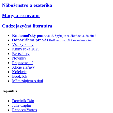
Náboženstvo a ezoterika
Mapy a cestovanie
Cudzojazyčná literatúra
Knihomoľský pomocník
Spýtajte sa Sherlocka, čo čítať
Odporúčame pre vás
Knižné tipy ušité na mieru vám
Všetky knihy
Knihy roka 2025
Bestsellery
Novinky
Pripravované
Akcie a zľavy
Kolekcie
BookTok
Mám záujem o titul
Top autori
Dominik Dán
Julie Caplin
Rebecca Yarros