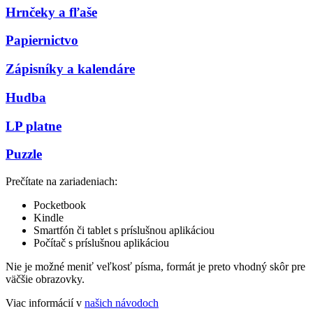
Hrnčeky a fľaše
Papiernictvo
Zápisníky a kalendáre
Hudba
LP platne
Puzzle
Prečítate na zariadeniach:
Pocketbook
Kindle
Smartfón či tablet s príslušnou aplikáciou
Počítač s príslušnou aplikáciou
Nie je možné meniť veľkosť písma, formát je preto vhodný skôr pre
väčšie obrazovky.
Viac informácií v
našich návodoch