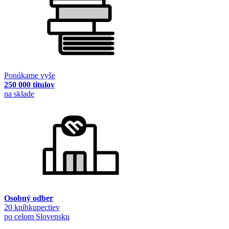
Ponúkame vyše
250 000 titulov
na sklade
Osobný odber
20 kníhkupectiev
po celom Slovensku