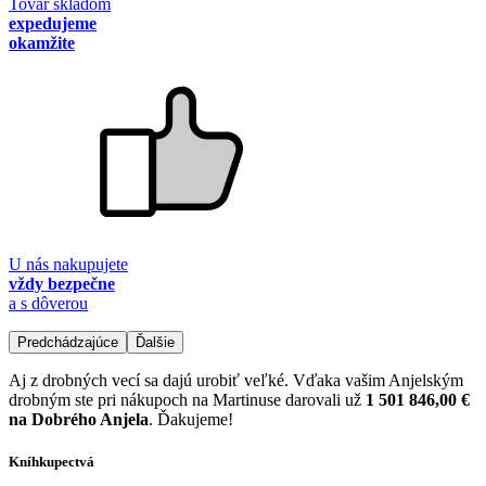
Tovar skladom
expedujeme
okamžite
U nás nakupujete
vždy bezpečne
a s dôverou
Predchádzajúce
Ďalšie
Aj z drobných vecí sa dajú urobiť veľké. Vďaka vašim Anjelským
drobným ste pri nákupoch na Martinuse darovali už
1 501 846,00 €
na Dobrého Anjela
. Ďakujeme!
Kníhkupectvá