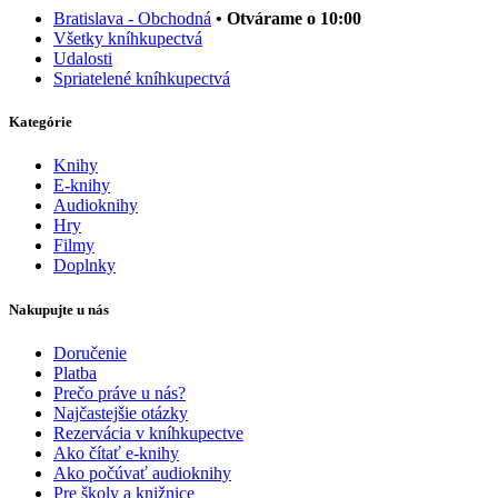
Bratislava - Obchodná
• Otvárame o 10:00
Všetky kníhkupectvá
Udalosti
Spriatelené kníhkupectvá
Kategórie
Knihy
E-knihy
Audioknihy
Hry
Filmy
Doplnky
Nakupujte u nás
Doručenie
Platba
Prečo práve u nás?
Najčastejšie otázky
Rezervácia v kníhkupectve
Ako čítať e-knihy
Ako počúvať audioknihy
Pre školy a knižnice