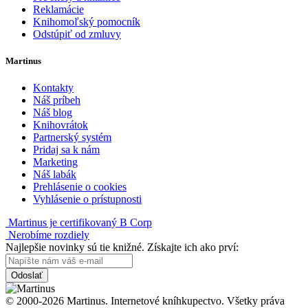
Reklamácie
Knihomoľský pomocník
Odstúpiť od zmluvy
Martinus
Kontakty
Náš príbeh
Náš blog
Knihovrátok
Partnerský systém
Pridaj sa k nám
Marketing
Náš labák
Prehlásenie o cookies
Vyhlásenie o prístupnosti
Martinus je certifikovaný B Corp
Nerobíme rozdiely
Najlepšie novinky sú tie knižné. Získajte ich ako prví:
Odoslať
© 2000-2026 Martinus. Internetové kníhkupectvo. Všetky práva