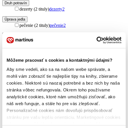
Druh potravín
dezerty (2 tituly)
dezerty
2
Úprava jedla
pečenie (2 tituly)
pečenie
2
Jazyk
čeština (2 tituly)
čeština
2
Téma
torty (2 tituly)
torty
2
Môžeme pracovať s cookies a kontaktnými údajmi?
Autor
Aby sme vedeli, ako sa na našom webe správate, a
Johana Pošová (2 tituly)
Johana Pošová
2
mohli vám zobraziť tie najlepšie tipy na knihy, zbierame
Venny Hladík (2 tituly)
Venny Hladík
2
cookies. Niektoré sú naozaj potrebné a bez nich by naša
Petra Frýdlová (2 tituly)
Petra Frýdlová
2
stránka vôbec nefungovala. Okrem toho používame
Vydavateľstvo
analytické cookies, ktoré nám umožňujú zisťovať, ako
Smart Press (2 tituly)
Smart Press
2
náš web funguje, a stále ho pre vás zlepšovať.
Personalizačné cookies nám dovoľujú prispôsobovať
Väzba
stránku pre vašu lepšiu orientáciu. Marketingové cookies
pevná väzba s prebalom (2 tituly)
pevná väzba s prebalom
2
nám zas umožňujú zobrazenie relevantnej reklamy.