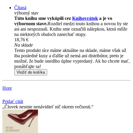
Čítaná
výborný stav
Túto knihu sme vykúpili cez
Knihovrátok
a je vo
výbornom stave.
Rozdiel medzi touto knihou a novou by ste
asi ani nespoznali. Knihu sme označili nálepkou, ktorá môže
na niektorých obaloch zanechať stopy.
18,76 €
Na sklade
Tento produkt síce máme aktuálne na sklade, máme však už
iba posledné kusy a ďalšie už nemá ani distribútor, preto je
možné, že bude onedlho úplne vypredaný. Ak ho chcete mať,
ponáhľajte sa!
Vložiť do košíka
Hore
Pridať citát
Človek nesmie nenávidieť nič okrem večnosti.