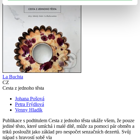
La Buchta
CZ
Cesta z jednoho těsta
Johana Pošová
Petra Frýdlová
Venny Hladík
Publikace s podtitulem Cesta z jednoho těsta ukáže všem, že pouze
jediné těsto, které umíchá i malé dítě, může za pomoci pár obměn a
triků posloužit jako základ pro nespočet senzačních dezertů. Svůj
nápad s hravostí sobě vla