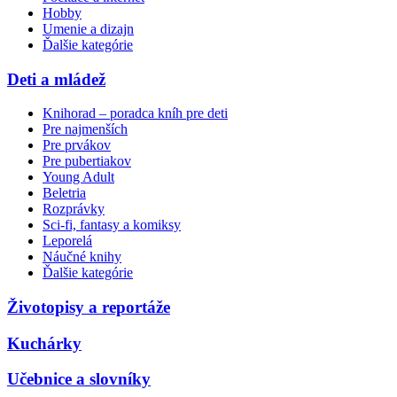
Hobby
Umenie a dizajn
Ďalšie kategórie
Deti a mládež
Knihorad – poradca kníh pre deti
Pre najmenších
Pre prvákov
Pre pubertiakov
Young Adult
Beletria
Rozprávky
Sci-fi, fantasy a komiksy
Leporelá
Náučné knihy
Ďalšie kategórie
Životopisy a reportáže
Kuchárky
Učebnice a slovníky