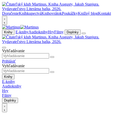
Doručenie
Kníhkupectvá
Knihovrátok
Poukážky
Knižný blog
Kontakt
E-knihy
Audioknihy
Hry
Filmy
Knihy
Doplnky
Vyhľadávanie
Prihlásiť
Vyhľadávanie
Knihy
E-knihy
Audioknihy
Hry
Filmy
Doplnky