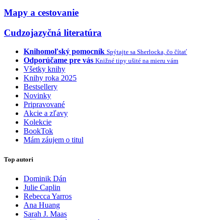
Mapy a cestovanie
Cudzojazyčná literatúra
Knihomoľský pomocník
Spýtajte sa Sherlocka, čo čítať
Odporúčame pre vás
Knižné tipy ušité na mieru vám
Všetky knihy
Knihy roka 2025
Bestsellery
Novinky
Pripravované
Akcie a zľavy
Kolekcie
BookTok
Mám záujem o titul
Top autori
Dominik Dán
Julie Caplin
Rebecca Yarros
Ana Huang
Sarah J. Maas