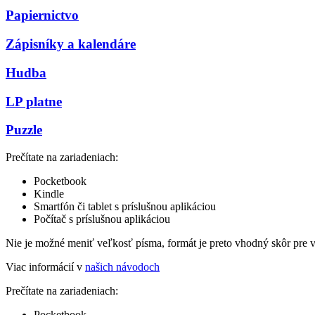
Papiernictvo
Zápisníky a kalendáre
Hudba
LP platne
Puzzle
Prečítate na zariadeniach:
Pocketbook
Kindle
Smartfón či tablet s príslušnou aplikáciou
Počítač s príslušnou aplikáciou
Nie je možné meniť veľkosť písma, formát je preto vhodný skôr pre 
Viac informácií v
našich návodoch
Prečítate na zariadeniach:
Pocketbook