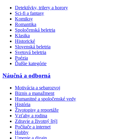
Detektívky, trilery a horory
Sci-fi a fantasy
Komiksy
Romantika
Spoločenská beletria
Klasika
Historické
Slovenská beletria
Svetová beletria
Poézia
Ďalšie kategórie
Náučná a odborná
Motivácia a sebarozvoj
Biznis a manažment
Humanitné a spoločenské vedy
História
Životopisy a reportáže
Vzťahy a rodina
Zdravie a životný štýl
Počítače a internet
Hobby
Umenie a dizajn