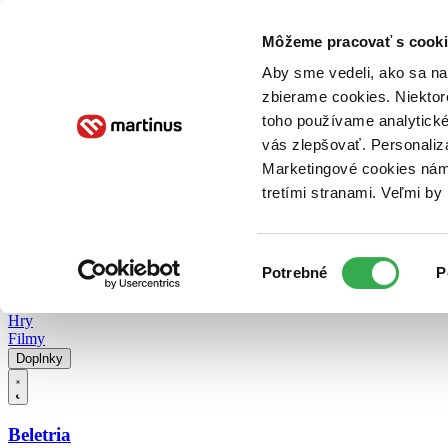
Doručenie
Kníhkupectvá
Knihovrátok
Poukážky
Knižný blog
Kontakt
Môžeme pracovať s cooki
Aby sme vedeli, ako sa na 
zbierame cookies. Niektor
E-knihy
Audioknihy
Hry
Filmy
Knihy
Doplnky
toho používame analytické
vás zlepšovať. Personaliz
Vyhľadávanie
Marketingové cookies nám 
tretími stranami. Veľmi b
Prihlásiť
Vyhľadávanie
Výber
Knihy
Potrebné
P
súhlasu
E-knihy
Audioknihy
Hry
Filmy
Doplnky
Beletria