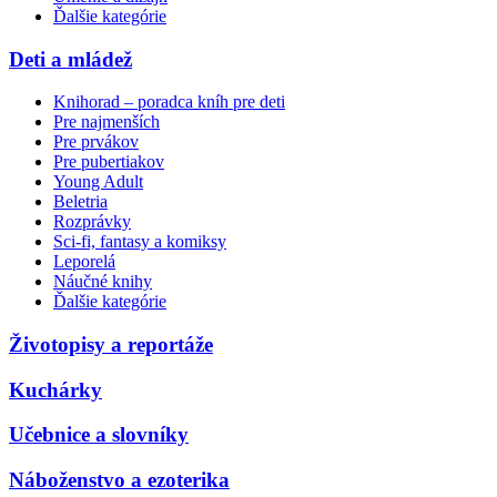
Ďalšie kategórie
Deti a mládež
Knihorad – poradca kníh pre deti
Pre najmenších
Pre prvákov
Pre pubertiakov
Young Adult
Beletria
Rozprávky
Sci-fi, fantasy a komiksy
Leporelá
Náučné knihy
Ďalšie kategórie
Životopisy a reportáže
Kuchárky
Učebnice a slovníky
Náboženstvo a ezoterika