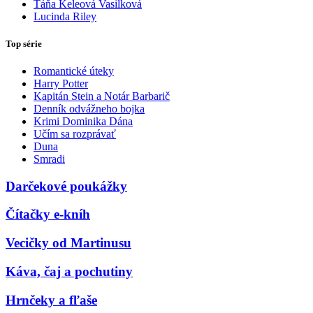
Táňa Keleová Vasilková
Lucinda Riley
Top série
Romantické úteky
Harry Potter
Kapitán Stein a Notár Barbarič
Denník odvážneho bojka
Krimi Dominika Dána
Učím sa rozprávať
Duna
Smradi
Darčekové poukážky
Čítačky e-kníh
Vecičky od Martinusu
Káva, čaj a pochutiny
Hrnčeky a fľaše