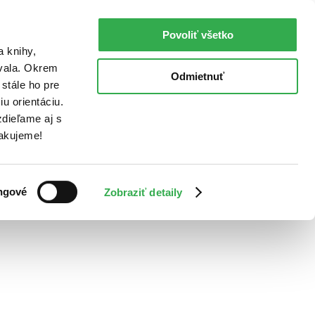
Povoliť všetko
a knihy,
ovala. Okrem
Odmietnuť
stále ho pre
u orientáciu.
dieľame aj s
Ďakujeme!
ngové
Zobraziť detaily