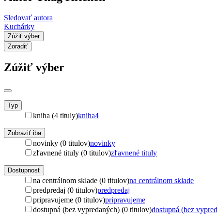
Sledovať autora
Kuchárky
Zúžiť výber
Zoradiť
Zúžiť výber
Typ
kniha (4 tituly)
kniha
4
Zobraziť iba
novinky (0 titulov)
novinky
zľavnené tituly (0 titulov)
zľavnené tituly
Dostupnosť
na centrálnom sklade (0 titulov)
na centrálnom sklade
predpredaj (0 titulov)
predpredaj
pripravujeme (0 titulov)
pripravujeme
dostupná (bez vypredaných) (0 titulov)
dostupná (bez vypre