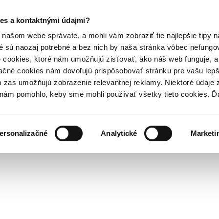
es a kontaktnými údajmi?
našom webe správate, a mohli vám zobraziť tie najlepšie tipy n
é sú naozaj potrebné a bez nich by naša stránka vôbec nefung
 cookies, ktoré nám umožňujú zisťovať, ako náš web funguje, a 
ačné cookies nám dovoľujú prispôsobovať stránku pre vašu lepši
zas umožňujú zobrazenie relevantnej reklamy. Niektoré údaje z
y nám pomohlo, keby sme mohli používať všetky tieto cookies. 
ersonalizačné
Analytické
Marketi