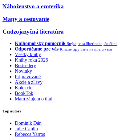
Náboženstvo a ezoterika
Mapy a cestovanie
Cudzojazyčná literatúra
Knihomoľský pomocník
Spýtajte sa Sherlocka, čo čítať
Odporúčame pre vás
Knižné tipy ušité na mieru vám
Všetky knihy
Knihy roka 2025
Bestsellery
Novinky
Pripravované
Akcie a zľavy
Kolekcie
BookTok
Mám záujem o titul
Top autori
Dominik Dán
Julie Caplin
Rebecca Yarros