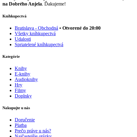
na Dobrého Anjela
. Ďakujeme!
Kníhkupectvá
Bratislava - Obchodná
• Otvorené do 20:00
Všetky kníhkupectvá
Udalosti
Spriatelené kníhkupectvá
Kategórie
Knihy
E-knihy
Audioknihy
Hry
Filmy
Doplnky
Nakupujte u nás
Doručenie
Platba
Prečo práve u nás?
Najčastejšie otázky