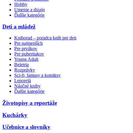
Hobby
Umenie a dizajn
Ďalšie kategórie
Deti a mládež
Knihorad – poradca kníh pre deti
Pre najmenších
Pre prvákov
Pre pubertiakov
Young Adult
Beletria
Rozprávky
Sci-fi, fantasy a komiksy
Leporelá
Náučné knihy
Ďalšie kategórie
Životopisy a reportáže
Kuchárky
Učebnice a slovníky