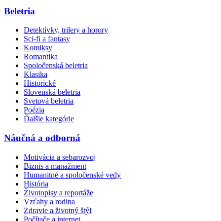
Beletria
Detektívky, trilery a horory
Sci-fi a fantasy
Komiksy
Romantika
Spoločenská beletria
Klasika
Historické
Slovenská beletria
Svetová beletria
Poézia
Ďalšie kategórie
Náučná a odborná
Motivácia a sebarozvoj
Biznis a manažment
Humanitné a spoločenské vedy
História
Životopisy a reportáže
Vzťahy a rodina
Zdravie a životný štýl
Počítače a internet