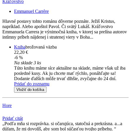
Kráľovstvo
Emmanuel Carrère
Hlavné postavy tohto románu dôverne poznáte. Ježiš Kristus,
napríklad. Alebo apoštol Pavol. Či svätý Lukáš. Kráľovstvo
Emmanuela Carrera je výnimočná kniha, v ktorej sa prelína autorov
intímny príbeh nájdenej i stratenej viery v Boha...
Kniha
brožovaná väzba
22,20 €
-6 %
Na sklade 3 ks
Túto knihu máme síce aktuálne na sklade, máme však už iba
posledné kusy. Ak ju chcete mať rýchlo, ponáhľajte sa!
Dodanie ďalších môže trvať dlhšie, zvyčajne do 24 dní.
Pridať do zoznamu
Vložiť do košíka
Hore
Pridať citát
Podľa mňa si rozprávka. si očarujúca, statočná a prekrásna. a...a
dúfam, že mi dovolíš, aby som bol súčasťou tvojho príbehu.