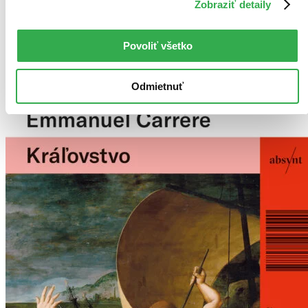
Zobraziť detaily
Najdrahšie
Najlacnejšie
Najvyššia zľava
Povoliť všetko
Použité filtre
Zrušiť filtre
Odmietnuť
v zľave