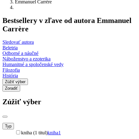
Emmanuel Carrère
Bestsellery v zľave od autora Emmanuel
Carrère
Sledovať autora
Beletria
Odborné a náučné
Náboženstvo a ezoterika
Humanitné a spoločenské vedy
Filozofia
História
Zúžiť výber
Zoradiť
Zúžiť výber
Typ
kniha (1 titul)
kniha
1