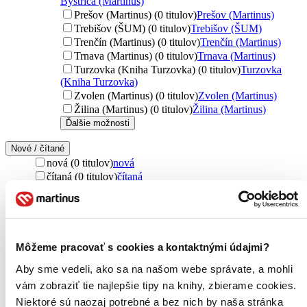
Bystrica (Martinus)
Prešov (Martinus) (0 titulov)
Prešov (Martinus)
Trebišov (ŠUM) (0 titulov)
Trebišov (ŠUM)
Trenčín (Martinus) (0 titulov)
Trenčín (Martinus)
Trnava (Martinus) (0 titulov)
Trnava (Martinus)
Turzovka (Kniha Turzovka) (0 titulov)
Turzovka
(Kniha Turzovka)
Zvolen (Martinus) (0 titulov)
Zvolen (Martinus)
Žilina (Martinus) (0 titulov)
Žilina (Martinus)
Ďalšie možnosti
Nové / čítané
nová (0 titulov)
nová
čítaná (0 titulov)
čítaná
čítaná - výborný stav (0 titulov)
čítaná - výborný stav
čítaná - mierne opotrebovaná (0 titulov)
čítaná - mierne
opotrebovaná
čítané verzie vypredaných kníh (0 titulov)
čítané verzie
vypredaných kníh
Môžeme pracovať s cookies a kontaktnými údajmi?
Jazyk
Aby sme vedeli, ako sa na našom webe správate, a mohli
slovenčina (1 titul)
slovenčina
1
vám zobraziť tie najlepšie tipy na knihy, zbierame cookies.
Niektoré sú naozaj potrebné a bez nich by naša stránka
Téma