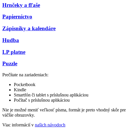
Hrnčeky a fľaše
Papiernictvo
Zápisníky a kalendáre
Hudba
LP platne
Puzzle
Prečítate na zariadeniach:
Pocketbook
Kindle
Smartfón či tablet s príslušnou aplikáciou
Počítač s príslušnou aplikáciou
Nie je možné meniť veľkosť písma, formát je preto vhodný skôr pre
väčšie obrazovky.
Viac informácií v
našich návodoch