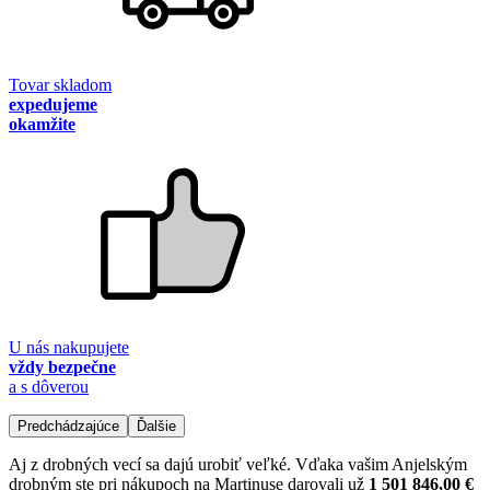
Tovar skladom
expedujeme
okamžite
U nás nakupujete
vždy bezpečne
a s dôverou
Predchádzajúce
Ďalšie
Aj z drobných vecí sa dajú urobiť veľké. Vďaka vašim Anjelským
drobným ste pri nákupoch na Martinuse darovali už
1 501 846,00 €