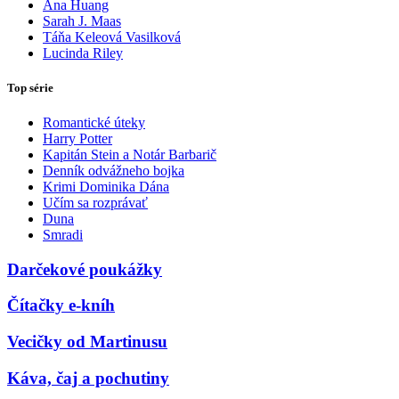
Ana Huang
Sarah J. Maas
Táňa Keleová Vasilková
Lucinda Riley
Top série
Romantické úteky
Harry Potter
Kapitán Stein a Notár Barbarič
Denník odvážneho bojka
Krimi Dominika Dána
Učím sa rozprávať
Duna
Smradi
Darčekové poukážky
Čítačky e-kníh
Vecičky od Martinusu
Káva, čaj a pochutiny