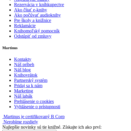
Rezervácia v kníhkupectve
Ako čítať e-knihy
Ako počúvať audioknihy
Pre školy a knižnice
Reklamácie
Knihomoľský pomocník
Odstúpiť od zmluvy
Martinus
Kontakty
Náš príbeh
Náš blog
Knihovrátok
Partnerský systém
Pridaj sa k nám
Marketing
Náš labák
Prehlásenie o cookies
Vyhlásenie o prístupnosti
Martinus je certifikovaný B Corp
Nerobíme rozdiely
Najlepšie novinky sú tie knižné. Získajte ich ako prví: