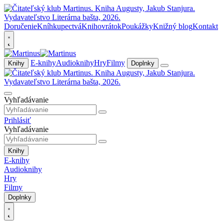
Doručenie
Kníhkupectvá
Knihovrátok
Poukážky
Knižný blog
Kontakt
E-knihy
Audioknihy
Hry
Filmy
Knihy
Doplnky
Vyhľadávanie
Prihlásiť
Vyhľadávanie
Knihy
E-knihy
Audioknihy
Hry
Filmy
Doplnky