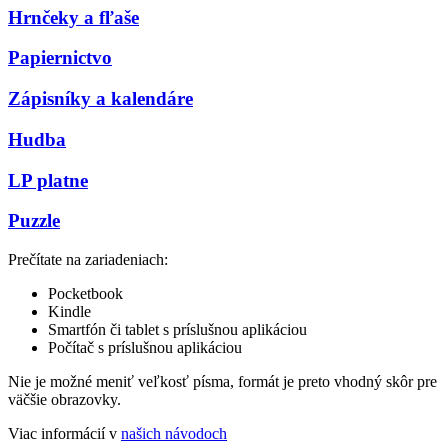
Hrnčeky a fľaše
Papiernictvo
Zápisníky a kalendáre
Hudba
LP platne
Puzzle
Prečítate na zariadeniach:
Pocketbook
Kindle
Smartfón či tablet s príslušnou aplikáciou
Počítač s príslušnou aplikáciou
Nie je možné meniť veľkosť písma, formát je preto vhodný skôr pre
väčšie obrazovky.
Viac informácií v
našich návodoch