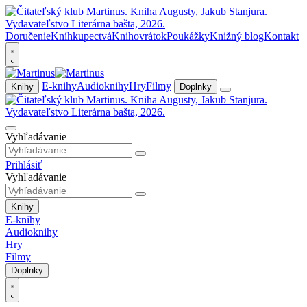
Doručenie
Kníhkupectvá
Knihovrátok
Poukážky
Knižný blog
Kontakt
E-knihy
Audioknihy
Hry
Filmy
Knihy
Doplnky
Vyhľadávanie
Prihlásiť
Vyhľadávanie
Knihy
E-knihy
Audioknihy
Hry
Filmy
Doplnky