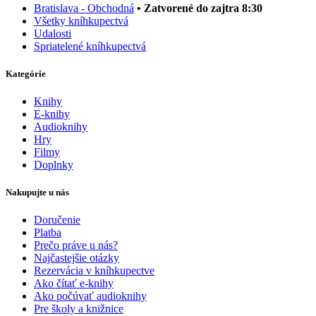
Bratislava - Obchodná
• Zatvorené do zajtra 8:30
Všetky kníhkupectvá
Udalosti
Spriatelené kníhkupectvá
Kategórie
Knihy
E-knihy
Audioknihy
Hry
Filmy
Doplnky
Nakupujte u nás
Doručenie
Platba
Prečo práve u nás?
Najčastejšie otázky
Rezervácia v kníhkupectve
Ako čítať e-knihy
Ako počúvať audioknihy
Pre školy a knižnice