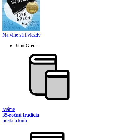
Na vine sú hviezdy
John Green
Máme
35-ročnú tradíciu
predaja kníh