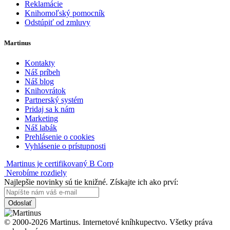
Reklamácie
Knihomoľský pomocník
Odstúpiť od zmluvy
Martinus
Kontakty
Náš príbeh
Náš blog
Knihovrátok
Partnerský systém
Pridaj sa k nám
Marketing
Náš labák
Prehlásenie o cookies
Vyhlásenie o prístupnosti
Martinus je certifikovaný B Corp
Nerobíme rozdiely
Najlepšie novinky sú tie knižné. Získajte ich ako prví:
Odoslať
© 2000-2026 Martinus. Internetové kníhkupectvo. Všetky práva