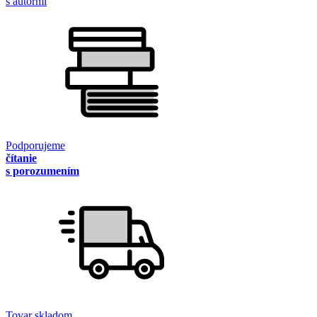
s autormi
Podporujeme
čítanie
s porozumením
Tovar skladom