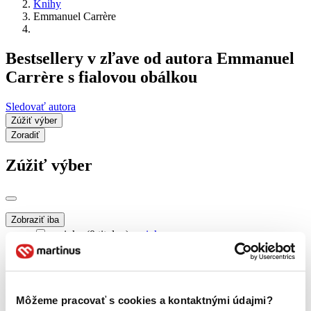
Knihy
Emmanuel Carrère
Bestsellery v zľave od autora Emmanuel
Carrère s fialovou obálkou
Sledovať autora
Zúžiť výber
Zoradiť
Zúžiť výber
Zobraziť iba
novinky (0 titulov)
novinky
zľavnené tituly (0 titulov)
zľavnené tituly
Dostupnosť
na centrálnom sklade (0 titulov)
na centrálnom sklade
Môžeme pracovať s cookies a kontaktnými údajmi?
predpredaj (0 titulov)
predpredaj