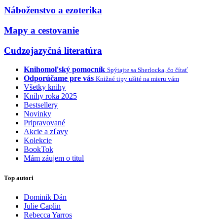
Náboženstvo a ezoterika
Mapy a cestovanie
Cudzojazyčná literatúra
Knihomoľský pomocník
Spýtajte sa Sherlocka, čo čítať
Odporúčame pre vás
Knižné tipy ušité na mieru vám
Všetky knihy
Knihy roka 2025
Bestsellery
Novinky
Pripravované
Akcie a zľavy
Kolekcie
BookTok
Mám záujem o titul
Top autori
Dominik Dán
Julie Caplin
Rebecca Yarros