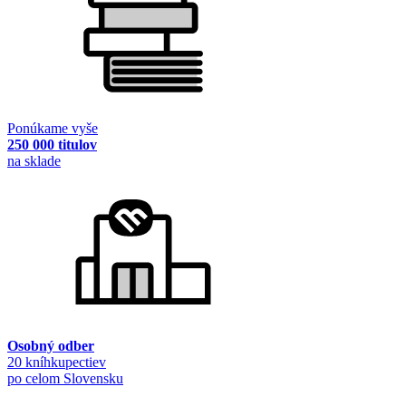
Ponúkame vyše
250 000 titulov
na sklade
Osobný odber
20 kníhkupectiev
po celom Slovensku