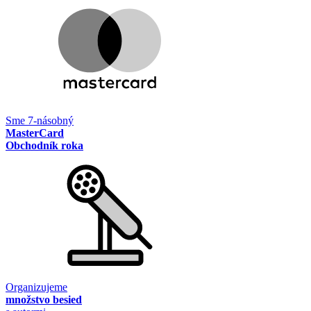
Sme 7-násobný
MasterCard
Obchodník roka
Organizujeme
množstvo besied