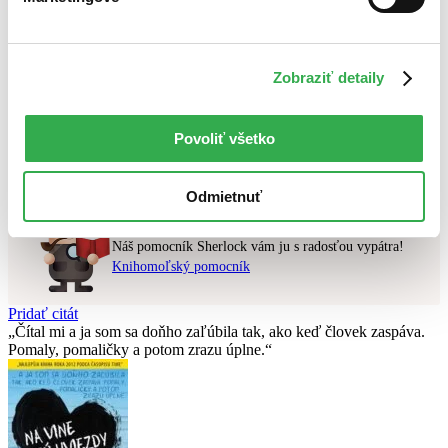
Najlacnejšie
Najvyššia zľava
Zobraziť detaily
Použité filtre
Zrušiť filtre
v zľave
S fialovou obálkou
Povoliť všetko
Nebol nájdený
žiadny titul
vyhovujúci zadaným podmienkam.
Skúste prosím zmeniť vyhľadávaný výraz.
Odmietnuť
Chcete poradiť knihu?
Náš pomocník Sherlock vám ju s radosťou vypátra!
Knihomoľský pomocník
Pridať citát
Čítal mi a ja som sa doňho zaľúbila tak, ako keď človek zaspáva.
Pomaly, pomaličky a potom zrazu úplne.