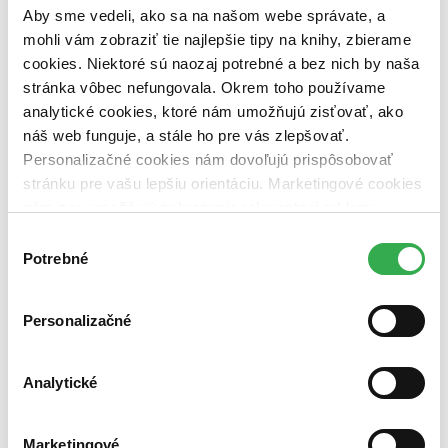
pripravujeme (0 titulov)
pripravujeme
Aby sme vedeli, ako sa na našom webe správate, a
dostupná (bez vypredaných) (0 titulov)
dostupná (bez
mohli vám zobraziť tie najlepšie tipy na knihy, zbierame
vypredaných)
cookies. Niektoré sú naozaj potrebné a bez nich by naša
Nové / čítané
stránka vôbec nefungovala. Okrem toho používame
nová (0 titulov)
nová
analytické cookies, ktoré nám umožňujú zisťovať, ako
čítaná (0 titulov)
čítaná
náš web funguje, a stále ho pre vás zlepšovať.
čítaná - výborný stav (0 titulov)
čítaná - výborný stav
Personalizačné cookies nám dovoľujú prispôsobovať
čítaná - mierne opotrebovaná (0 titulov)
čítaná - mierne
opotrebovaná
stránku pre vašu lepšiu orientáciu. Marketingové cookies
čítané verzie vypredaných kníh (0 titulov)
čítané verzie
nám zas umožňujú zobrazenie relevantnej reklamy.
vypredaných kníh
Niektoré údaje zdieľame aj s tretími stranami. Veľmi by
Výber
Zúžiť výber
nám pomohlo, keby sme mohli používať všetky tieto
Potrebné
súhlasu
cookies. Ďakujeme!
Zoradiť
Personalizačné
Analytické
Bestsellery
Top hodnotené
Novinky
Marketingové
Najdrahšie