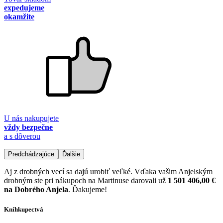
expedujeme
okamžite
U nás nakupujete
vždy bezpečne
a s dôverou
Predchádzajúce
Ďalšie
Aj z drobných vecí sa dajú urobiť veľké. Vďaka vašim Anjelským
drobným ste pri nákupoch na Martinuse darovali už
1 501 406,00 €
na Dobrého Anjela
. Ďakujeme!
Kníhkupectvá