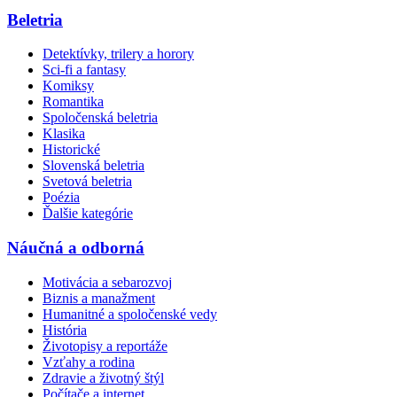
Beletria
Detektívky, trilery a horory
Sci-fi a fantasy
Komiksy
Romantika
Spoločenská beletria
Klasika
Historické
Slovenská beletria
Svetová beletria
Poézia
Ďalšie kategórie
Náučná a odborná
Motivácia a sebarozvoj
Biznis a manažment
Humanitné a spoločenské vedy
História
Životopisy a reportáže
Vzťahy a rodina
Zdravie a životný štýl
Počítače a internet