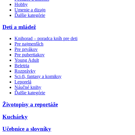
Hobby
Umenie a dizajn
Ďalšie kategórie
Deti a mládež
Knihorad – poradca kníh pre deti
Pre najmenších
Pre prvákov
Pre pubertiakov
Young Adult
Beletria
Rozprávky
Sci-fi, fantasy a komiksy
Leporelá
Náučné knihy
Ďalšie kategórie
Životopisy a reportáže
Kuchárky
Učebnice a slovníky